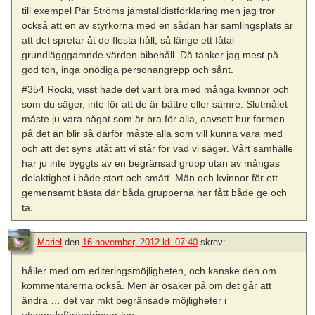
till exempel Pär Ströms jämställdistförklaring men jag tror
också att en av styrkorna med en sådan här samlingsplats är
att det spretar åt de flesta håll, så länge ett fåtal
grundlägggamnde värden bibehåll. Då tänker jag mest på
god ton, inga onödiga personangrepp och sånt.
#354 Rocki, visst hade det varit bra med många kvinnor och
som du säger, inte för att de är bättre eller sämre. Slutmålet
måste ju vara något som är bra för alla, oavsett hur formen
på det än blir så därför måste alla som vill kunna vara med
och att det syns utåt att vi står för vad vi säger. Vårt samhälle
har ju inte byggts av en begränsad grupp utan av mångas
delaktighet i både stort och smått. Män och kvinnor för ett
gemensamt bästa där båda grupperna har fått både ge och
ta.
Mariel
den
16 november, 2012 kl. 07:40
skrev:
håller med om editeringsmöjligheten, och kanske den om
kommentarerna också. Men är osäker på om det går att
ändra … det var mkt begränsade möjligheter i