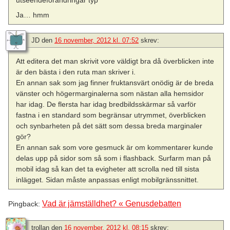
utseendeförändringar typ
Ja… hmm
JD
den
16 november, 2012 kl. 07:52
skrev:
Att editera det man skrivit vore väldigt bra då överblicken inte
är den bästa i den ruta man skriver i.
En annan sak som jag finner fruktansvärt onödig är de breda
vänster och högermarginalerna som nästan alla hemsidor
har idag. De flersta har idag bredbildsskärmar så varför
fastna i en standard som begränsar utrymmet, överblicken
och synbarheten på det sätt som dessa breda marginaler
gör?
En annan sak som vore gesmuck är om kommentarer kunde
delas upp på sidor som så som i flashback. Surfarm man på
mobil idag så kan det ta evigheter att scrolla ned till sista
inlägget. Sidan måste anpassas enligt mobilgränssnittet.
Vad är jämställdhet? « Genusdebatten
Pingback:
trollan
den
16 november, 2012 kl. 08:15
skrev: