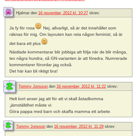
Hjalmar
den
16 november, 2012 kl. 10:27
skrev:
Ja fy för rosa
Nej, allvarligt, så är det innehållet som
räknas för mig. Om layouten kan reta någon feminist, så är
det bara ett plus
Nästlade kommentarar blir jobbiga att följa när de blir många,
tex några hundra, så GN-varianten är att föredra. Numrerade
kommentarer förordar jag också.
Det här kan bli riktigt bra!
Tommy Jonsson
den
16 november, 2012 kl. 11:22
skrev:
Helt kort anser jag att för att vi skall åstadkomma
,jämställdhet måste vi:
Göra pappa med barn och skaffa mamma ett arbete.
Tommy Jonsson
den
16 november, 2012 kl. 11:29
skrev: