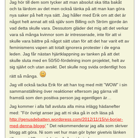
Jag hör till dem som tycker att man absolut ska titta bakåt
och ta lärdom av det men också tänka på att man kan göra
nya saker på helt nya sätt. Jag håller med Erik om att det är
något helt annat att stå själv som Billing och Ström gjorde än
vad detta skulle vara. Dessutom gläder det mig att det verkar
vara så många kvinnor som är intresserade, inte för att vi
skulle vara bättre på något sätt utan för att det har varit ett av
feminismens vapen att totalt ignorera protester i de egna
leden. Jag får nästan hjärtklappning av tanken på att det
skulle sluta med en 50/50-fördelning inom projektet, helt av
sig självt och utan avsikt. Det skulle nog svida ordentligt hos
rätt så många.
Jag vill också tacka Erik för att han tog med mitt ”WOW” i sin
sammanställning över reaktioner eftersom jag gärna vill
framstå som den positiva person jag egentligen är…
Jag kommer i alla fall avsluta alla mina inlägg hädanefter
med: ”För övrigt anser jag att ni ska gå in och läsa på
http://genusdebatten.wordpress.com/2012/11/15/vi-borjar-
med-denna-blogg/
” Det rekommenderar jag alla som skriver
blogg att göra. Ni som vet hur man gör byter givetvis länken