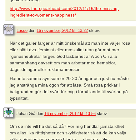
http://www.the-spearhead.com/2012/11/16/the-missing-
ingredient-to-womens-happiness/
Lasse
den
16 november, 2012 kl. 13:22
skrev:
När det gäller färger är mitt önskemål att man inte väljer rosa
eller blått dvs. feminint eller maskulint utan går mot mer
”genusneutrala” färger. God läsbarhet är A och O i alla
sammanhang oavsett om man arbetar med hemsidor,
dagstidningar eller reklamannonser.
Har inte samma syn som er 20-30 åringar och just nu måste
jag anstränga mina ögon för att läsa. Små rosa prickar i
bakgrunden gör det svårt för mig i förhållande till svärtan på
typsnittet.
Johan Grå
den
16 november, 2012 kl. 13:56
skrev:
Om de inte vill ha det så då? För mig handlar jämställdhet
om allas lika rättigheter och skyldigheter så att de kan välja
själva. Personligen ger jag blanka … i hur de väljer.