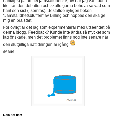
(länktips) på ämnet jämställdhet? Själv har jag varit borta
lite från den debatten och skulle gärna behöva se vad som
hänt sen sist (i somras). Beställde nyligen boken
”Jämställdhetsbluffen” av Billing och hoppas den ska ge
mig en bra start.
För övrigt är det jag som experimenterar med utseendet på
denna blogg. Feedback? Kunde inte ändra så mycket som
jag önskade, men det problemet finns nog inte senare när
den slutgiltiga nättidningen är igång
/Mariel
Dela det här: