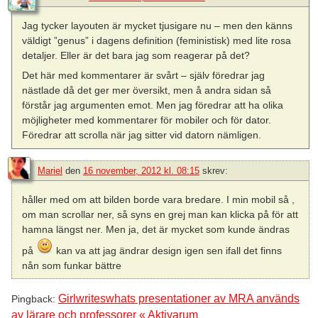
Jag tycker layouten är mycket tjusigare nu – men den känns
väldigt ”genus” i dagens definition (feministisk) med lite rosa
detaljer. Eller är det bara jag som reagerar på det?
Det här med kommentarer är svårt – själv föredrar jag
nästlade då det ger mer översikt, men å andra sidan så
förstår jag argumenten emot. Men jag föredrar att ha olika
möjligheter med kommentarer för mobiler och för dator.
Föredrar att scrolla när jag sitter vid datorn nämligen.
Mariel
den
16 november, 2012 kl. 08:15
skrev:
håller med om att bilden borde vara bredare. I min mobil så ,
om man scrollar ner, så syns en grej man kan klicka på för att
hamna längst ner. Men ja, det är mycket som kunde ändras
på
kan va att jag ändrar design igen sen ifall det finns
nån som funkar bättre
Girlwriteswhats presentationer av MRA används
Pingback:
av lärare och professorer « Aktivarum