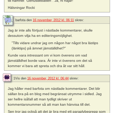
till namnet ”Genusdebatten”. Ja, ni hajar!
Hälsningar Rocki
barfota
den
16 november, 2012 kl. 06:11
skrev:
Jag är inte alls förtjust i nästlade kommentarer, skulle
dessutom vilja ha en editeringsmöjlighet.
”Tills vidare undrar jag om någon har något bra lästips
(länktips) på ämnet jämställdhet?”
Kunde vara intressant om vi kom överens om vad
jämställdhet borde vara. Är inte vi överens om det så
kommer vi bara att spreta och dra åt var sitt håll.
1Vis
den
16 november, 2012 kl. 06:44
skrev:
Jag håller med barfota om nästlade kommentarer. Det blir
sällan bra på en blog med begränsat utrymme i sidled. Jag
ser hellre isåfall att man tydligt skriver ut
kommentarsnummer så att man kan hänvisa till det.
Sen tror jag också att det är bra med ett paraplybegrepp som