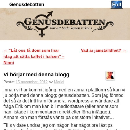
Genusdebatten
Hoppa till huvudinnehåll
Hoppa till sekundärt innehåll
←
”Låt oss få dom som firar
Vad är jämställdhet?
→
Inläggsnavigering
idag att sätta kaffet i halsen” –
Ninni
Vi börjar med denna blogg
Postat
15 november, 2012
av
Mariel
Innan vi har kommit igång med en annan plattform så kan vi
ju börja med denna blogg; genusdebatten. Som jag förstod
det så är det fritt fram för andra wordpress-användare att
fråga Erik om man kan bli medförfattare (eller annat som
han listade i kommentaren direkt efter förra inlägget).
Annars kan man förstås vänta på det större initativet…
Tills vidare undrar jag om någon har något bra lästips