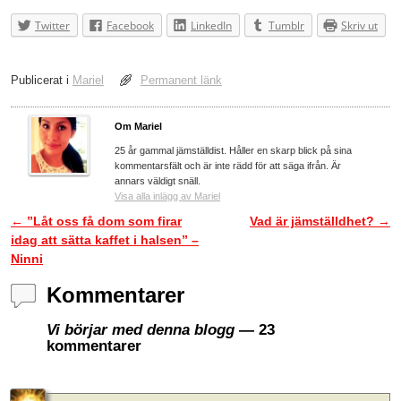
Twitter
Facebook
LinkedIn
Tumblr
Skriv ut
Publicerat i
Mariel
Permanent länk
Om Mariel
25 år gammal jämställdist. Håller en skarp blick på sina
kommentarsfält och är inte rädd för att säga ifrån. Är
annars väldigt snäll.
Visa alla inlägg av Mariel
←
”Låt oss få dom som firar
Vad är jämställdhet?
→
Inläggsnavigering
idag att sätta kaffet i halsen” –
Ninni
Kommentarer
Vi börjar med denna blogg
— 23
kommentarer