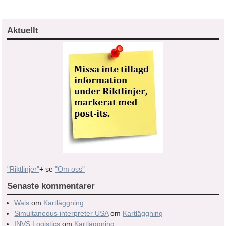
Aktuellt
"Riktlinjer"
+ se
"Om oss"
Senaste kommentarer
Wais
om
Kartläggning
Simultaneous interpreter USA
om
Kartläggning
INVS Logistics
om
Kartläggning