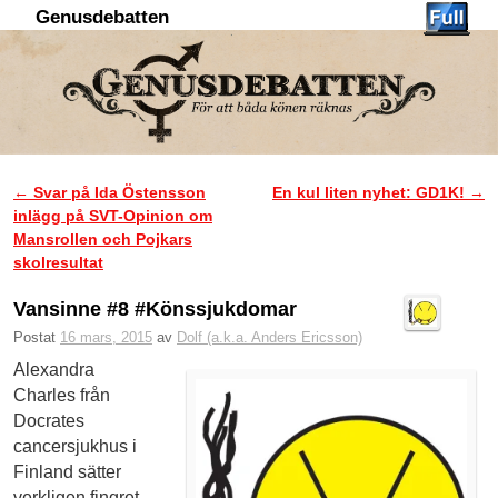
Genusdebatten
Hoppa till huvudinnehåll
Hoppa till sekundärt innehåll
←
Svar på Ida Östensson
En kul liten nyhet: GD1K!
→
Inläggsnavigering
inlägg på SVT-Opinion om
Mansrollen och Pojkars
skolresultat
Vansinne #8 #Könssjukdomar
Postat
16 mars, 2015
av
Dolf (a.k.a. Anders Ericsson)
Alexandra
Charles från
Docrates
cancersjukhus i
Finland sätter
verkligen fingret