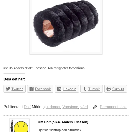
©2015 Anders ”Dolf” Ericsson. Alla rättigheter förbehållna.
Dela det här:
Twitter
Facebook
LinkedIn
Tumblr
Skriv ut
Publicerat i
Dolf
Märkt
sjukdomar
,
Vansinne
,
vård
Permanent länk
Om Dolf (a.k.a. Anders Ericsson)
Hjärtlös filantrop och altruistisk