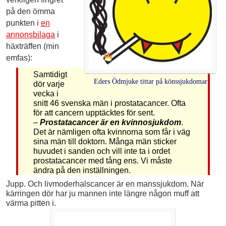
på den ömma
punkten i
en
annonsbilaga
i
häxträffen (min
emfas):
Samtidigt
Eders Ödmjuke tittar på könssjukdomar
dör varje
vecka i
snitt 46 svenska män i prostatacancer. Ofta
för att cancern upptäcktes för sent.
–
Prostatacancer är en kvinnosjukdom
.
Det är nämligen ofta kvinnorna som får i väg
sina män till doktorn. Många män sticker
huvudet i sanden och vill inte ta i ordet
prostatacancer med tång ens. Vi måste
ändra på den inställningen.
Jupp. Och livmoderhalscancer är en manssjukdom. När
kärringen dör har ju mannen inte längre någon muff att
värma pitten i.