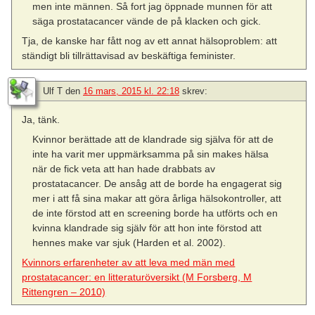
men inte männen. Så fort jag öppnade munnen för att
säga prostatacancer vände de på klacken och gick.
Tja, de kanske har fått nog av ett annat hälsoproblem: att
ständigt bli tillrättavisad av beskäftiga feminister.
Ulf T
den
16 mars, 2015 kl. 22:18
skrev:
Ja, tänk.
Kvinnor berättade att de klandrade sig själva för att de
inte ha varit mer uppmärksamma på sin makes hälsa
när de fick veta att han hade drabbats av
prostatacancer. De ansåg att de borde ha engagerat sig
mer i att få sina makar att göra årliga hälsokontroller, att
de inte förstod att en screening borde ha utförts och en
kvinna klandrade sig själv för att hon inte förstod att
hennes make var sjuk (Harden et al. 2002).
Kvinnors erfarenheter av att leva med män med
prostatacancer: en litteraturöversikt (M Forsberg, M
Rittengren – 2010)