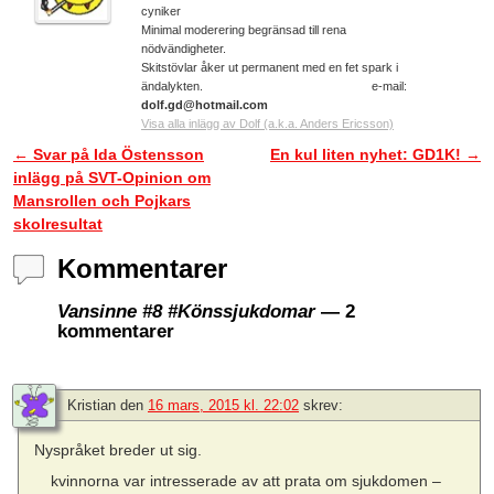
cyniker
Minimal moderering begränsad till rena
nödvändigheter.
Skitstövlar åker ut permanent med en fet spark i
ändalykten. e-mail:
dolf.gd@hotmail.com
Visa alla inlägg av Dolf (a.k.a. Anders Ericsson)
←
Svar på Ida Östensson
En kul liten nyhet: GD1K!
→
Inläggsnavigering
inlägg på SVT-Opinion om
Mansrollen och Pojkars
skolresultat
Kommentarer
Vansinne #8 #Könssjukdomar
— 2
kommentarer
Kristian
den
16 mars, 2015 kl. 22:02
skrev:
Nyspråket breder ut sig.
kvinnorna var intresserade av att prata om sjukdomen –