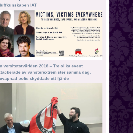
luffkunskapen IAT
niversitetstvärlden 2018 – Tre olika event
ttackerade av vänsterextremister samma dag,
eväpnad polis skyddade ett fjärde