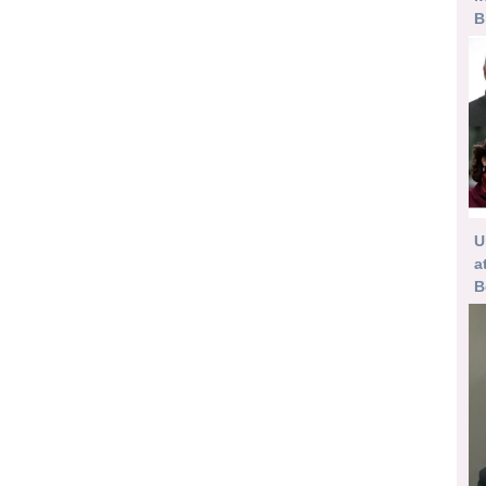
B
U
a
B