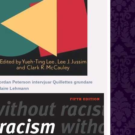
ordan Peterson intervjuar Quillettes grundare
laire Lehmann