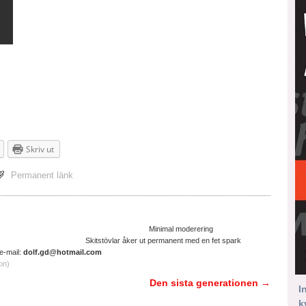
Skriv ut
Permanent länk
ltruistisk cyniker Minimal moderering
ter. Skitstövlar åker ut permanent med en fet spark
il:
dolf.gd@hotmail.com
on)
Den sista generationen
→
I
k