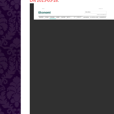
DN 2015-05-18
: