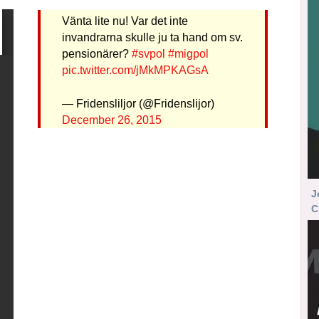
Vänta lite nu! Var det inte
invandrarna skulle ju ta hand om sv.
pensionärer?
#svpol
#migpol
pic.twitter.com/jMkMPKAGsA
— Fridensliljor (@Fridenslijor)
December 26, 2015
J
C