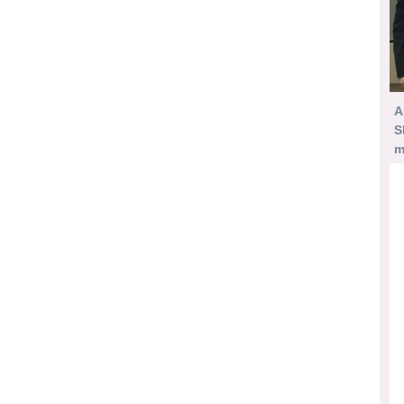
A
S
m