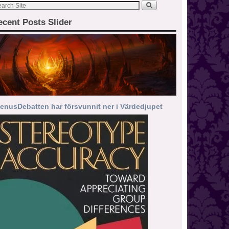
ecent Posts Slider
enusDebatten har försvunnit ner i Värdedjupet