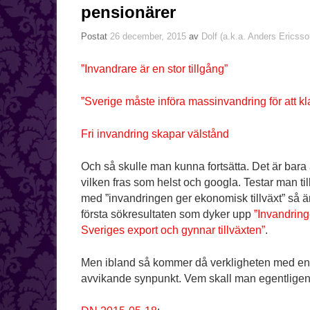
pensionärer
Postat
26 december, 2015
av
Dolf (a.k.a. Anders Ericsso
”Invandrare är en stor tillgång”
”Sverige måste införa massinvandring för att kl
Fri invandring skapar välstånd
Och så skulle man kunna fortsätta. Det är bara 
vilken fras som helst och googla. Testar man ti
med ”invandringen ger ekonomisk tillväxt” så är
första sökresultaten som dyker upp
”Invandrin
Sveriges export och gynnar tillväxten”
.
Men ibland så kommer då verkligheten med en 
avvikande synpunkt. Vem skall man egentligen 