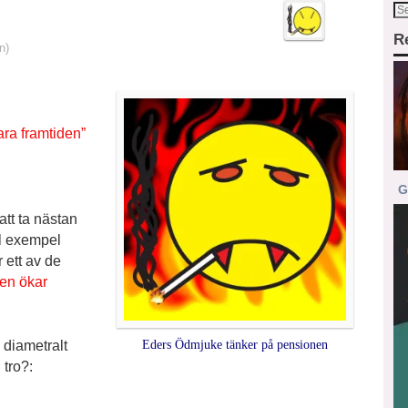
R
n)
ara framtiden”
G
att ta nästan
ll exempel
 ett av de
gen ökar
diametralt
Eders Ödmjuke tänker på pensionen
tro?: