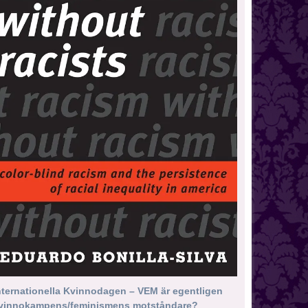
nternationella Kvinnodagen – VEM är egentligen
vinnokampens/feminismens motståndare?