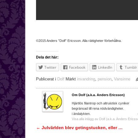
©2015 Anders ”Dolf” Ericsson. Alla rättigheter förbehållna.
Dela det här:
Twitter
Facebook
LinkedIn
Tumblr
Publicerat i
Dolf
Märkt
invandring
,
pension
,
Vansinne
Om Dolf (a.k.a. Anders Ericsson)
Hjärtlös filantrop och a
begränsad till rena nödvändighe
i ändalykten. e-ma
Visa alla inlägg av Dolf (a.k.a. Anders Ericss
←
Julvärlden blev getingstucken, eller …
Inläggsnavigering