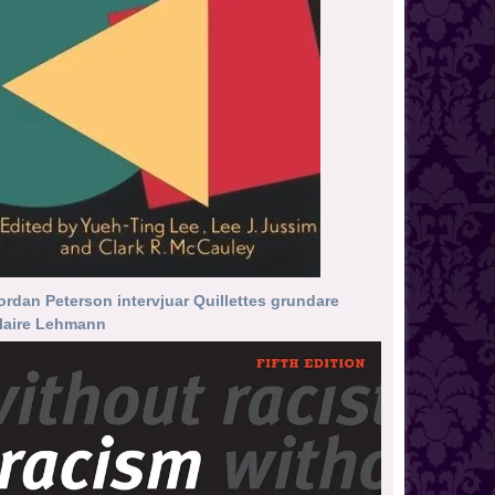
ordan Peterson intervjuar Quillettes grundare
laire Lehmann