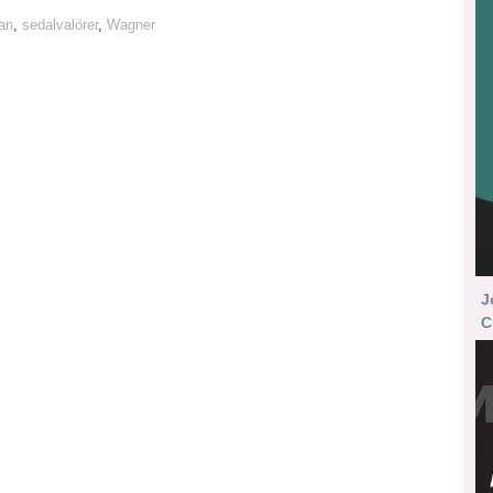
an
,
sedalvalörer
,
Wagner
J
C