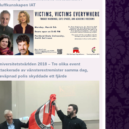
luffkunskapen IAT
niversitetstvärlden 2018 – Tre olika event
ttackerade av vänsterextremister samma dag,
eväpnad polis skyddade ett fjärde