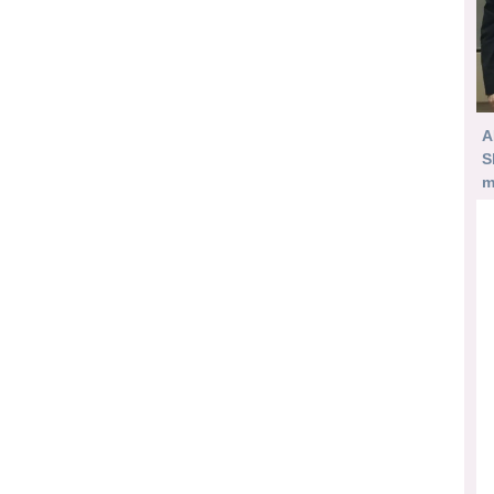
A
S
m