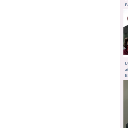
B
U
a
B