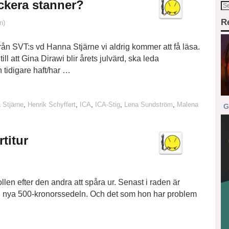
ckera stanner?
R
n)
ån SVT:s vd Hanna Stjärne vi aldrig kommer att få läsa.
ll att Gina Dirawi blir årets julvärd, ska leda
 tidigare haft/har …
 Stjärne
,
Henrik Schyffert
,
ICA
,
ICA-Stig
,
Lena Sundström
,
Malena
G
titur
en efter den andra att spåra ur. Senast i raden är
 nya 500-kronorssedeln. Och det som hon har problem