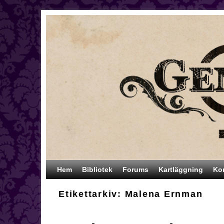
Hoppa till huvudinnehåll
Hoppa till sekundärt innehåll
Hem
Bibliotek
Forums
Kartläggning
Ko
Etikettarkiv:
Malena Ernman