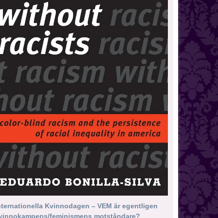
nternationella Kvinnodagen – VEM är egentligen
vinnokampens/feminismens motståndare?