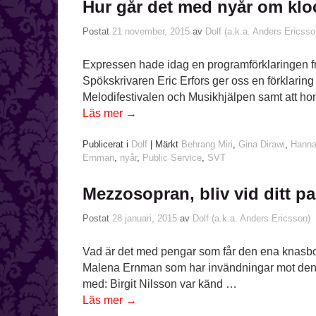
Hur går det med nyår om klo
Postat
21 november, 2015
av
Dolf (a.k.a. Anders Ericsso
Expressen hade idag en programförklaringen fr
Spökskrivaren Eric Erfors ger oss en förklaring ti
Melodifestivalen och Musikhjälpen samt att hon
Läs mer
→
Publicerat i
Dolf
|
Märkt
Behrang Miri
,
Gina Dirawi
,
Hanna
Ernman
,
nyår
,
Public Service
,
SVT
Mezzosopran, bliv vid ditt par
Postat
28 januari, 2015
av
Dolf (a.k.a. Anders Ericsson)
Vad är det med pengar som får den ena knasboll
Malena Ernman som har invändningar mot den
med: Birgit Nilsson var känd …
Läs mer
→