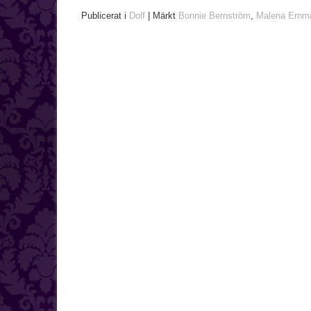
Publicerat i
Dolf
|
Märkt
Bonnie Bernström
,
Malena Ernm