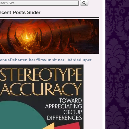
ecent Posts Slider
enusDebatten har försvunnit ner i Värdedjupet