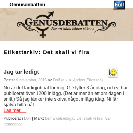
Genusdebatten
Hoppa till huvudinnehåll
Hoppa till sekundärt innehåll
Etikettarkiv:
Det skall vi fira
Jag tar ledigt
Postat
9 november, 2015
av
Dolf (a.k.a. Anders Ericsson)
Nu är det färdigjobbat för mig. GD fyller 3 år idag, och vi har
publicerat över 1200 inlägg. (Det är mer än ett om dagen i
snitt.) Så jag tänker inte skriva något inlägg idag. Ni får
själva hitta nåt …
Läs mer
→
Publicerat i
Dolf
|
Märkt
bemärkelsedagar
,
Det skall vi fira
,
GD
,
temadagar