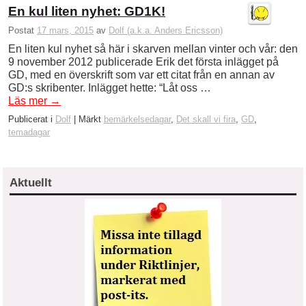
En kul liten nyhet: GD1K!
Postat
17 mars, 2015
av
Dolf (a.k.a. Anders Ericsson)
En liten kul nyhet så här i skarven mellan vinter och vår: den
9 november 2012 publicerade Erik det första inlägget på
GD, med en överskrift som var ett citat från en annan av
GD:s skribenter. Inlägget hette: “Låt oss …
Läs mer
→
Publicerat i
Dolf
|
Märkt
bemärkelsedagar
,
Det skall vi fira
,
GD
,
temadagar
Aktuellt