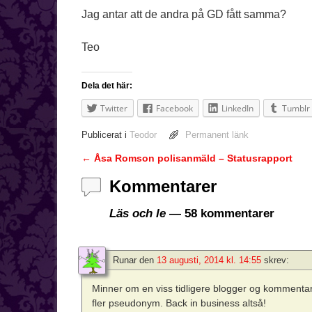
Jag antar att de andra på GD fått samma?
Teo
Dela det här:
Twitter
Facebook
LinkedIn
Tumblr
Publicerat i
Teodor
Permanent länk
←
Åsa Romson polisanmäld – Statusrapport
Inläggsnavigering
Kommentarer
Läs och le
— 58 kommentarer
Runar
den
13 augusti, 2014 kl. 14:55
skrev:
Minner om en viss tidligere blogger og kommentarfel
fler pseudonym. Back in business altså!