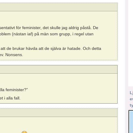
ntativt för feminister, det skulle jag aldrig påstå. De
oblem (nästan iaf) på män som grupp, i regel utan
att de brukar hävda att de själva är hatade. Och detta
rev. Nonsens.
lla feminister?”
L
i alla fall.
e
t