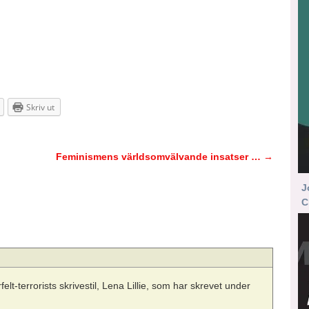
Skriv ut
Feminismens världsomvälvande insatser …
→
J
C
t-terrorists skrivestil, Lena Lillie, som har skrevet under