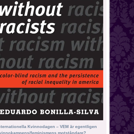
nternationella Kvinnodagen – VEM är egentligen
vinnokampens/feminismens motståndare?