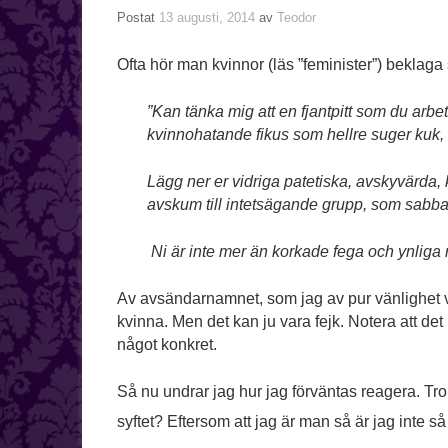
Postat
13 augusti, 2014
av
Teodor
Ofta hör man kvinnor (läs ”feminister”) beklaga s
”Kan tänka mig att en fjantpitt som du ar
kvinnohatande fikus som hellre suger kuk, 
Lägg ner er vidriga patetiska, avskyvärda,
avskum till intetsägande grupp, som sabbar
Ni är inte mer än korkade fega och ynliga rå
Av avsändarnamnet, som jag av pur vänlighet valt 
kvinna. Men det kan ju vara fejk. Notera att de
något konkret.
Så nu undrar jag hur jag förväntas reagera. Tror
syftet? Eftersom att jag är man så är jag inte s