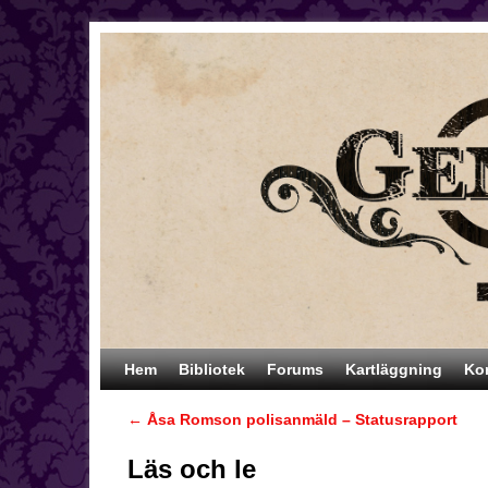
Hoppa till huvudinnehåll
Hoppa till sekundärt innehåll
Hem
Bibliotek
Forums
Kartläggning
Ko
←
Åsa Romson polisanmäld – Statusrapport
Inläggsnavigering
Läs och le