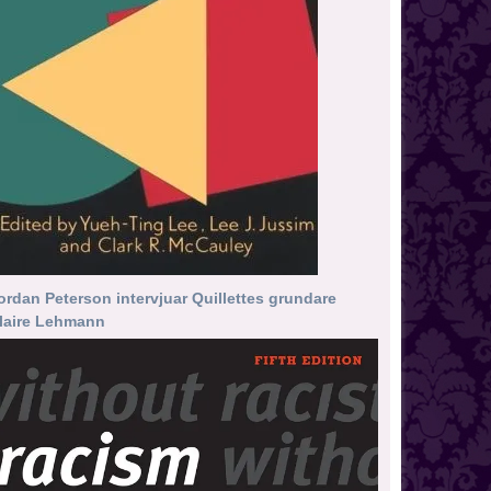
ordan Peterson intervjuar Quillettes grundare
laire Lehmann