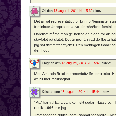
Oli
den
13 augusti, 2014 kl. 15:39
skrev:
Det är väl representativt för kvinnor/feminister i
feminister är representativa för män/icke-feminister.
Däremot måste man ge henne en eloge för att hel
stavfelet på slutet. Det är mer än vad de flesta hat
jag särskilt mittenstycket. Den meningen flödar s
den högt.
Frogfish
den
13 augusti, 2014 kl. 15:43
skrev:
Men Amanda är iaf representativ för feminister. H
att bli mer förutsägbar……
Kristian
den
13 augusti, 2014 kl. 15:44
skrev:
”Pitt” har väl bara varit komiskt sedan Hasse oc
replik. 1966 tror jag.
”intetsägande grupp” som ”sabbar för andra”. Med