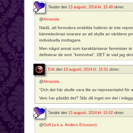
Teodor
den
13 augusti, 2014 kl. 15:49
skrev:
@
Amanda
:
Nädå, att formulera enskilda hatbrev är inte represe
kännetecknas snarare av att skylla av världens pr
individuella mottagare.
Men något annat som karaktäriserar feminister är 
definierar de som ”kvinnohat”. DET är vad jag sk
Erik
den
13 augusti, 2014 kl. 15:51
skrev:
@
Amanda
:
”Och det här skulle vara lite av representativt för a
Vem har påstått det? Står då inget om det i inlägget 
Teodor
den
13 augusti, 2014 kl. 15:52
skrev:
@
Dolf (a.k.a. Anders Ericsson)
: