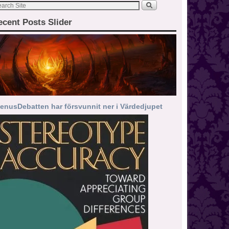
ecent Posts Slider
enusDebatten har försvunnit ner i Värdedjupet