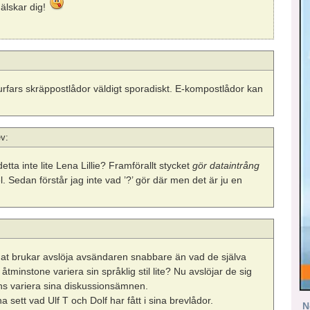
 älskar dig!
urfars skräppostlådor väldigt sporadiskt. E-kompostlådor kan
v:
r detta inte lite Lena Lillie? Framförallt stycket
gör dataintrång
. Sedan förstår jag inte vad ’?’ gör där men det är ju en
annat brukar avslöja avsändaren snabbare än vad de själva
åtminstone variera sin språklig stil lite? Nu avslöjar de sig
 ens variera sina diskussionsämnen.
 sett vad Ulf T och Dolf har fått i sina brevlådor.
N