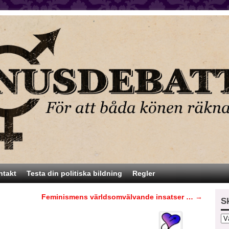
ntakt
Testa din politiska bildning
Regler
Feminismens världsomvälvande insatser …
→
S