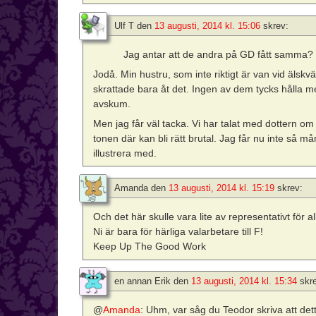
Ulf T
den
13 augusti, 2014 kl. 15:06
skrev:
Jag antar att de andra på GD fått samma?
Jodå. Min hustru, som inte riktigt är van vid älskv
skrattade bara åt det. Ingen av dem tycks hålla me
avskum.
Men jag får väl tacka. Vi har talat med dottern om 
tonen där kan bli rätt brutal. Jag får nu inte så m
illustrera med.
Amanda
den
13 augusti, 2014 kl. 15:19
skrev:
Och det här skulle vara lite av representativt för a
Ni är bara för härliga valarbetare till F!
Keep Up The Good Work
en annan Erik
den
13 augusti, 2014 kl. 15:34
skr
@
Amanda
: Uhm, var såg du Teodor skriva att dett