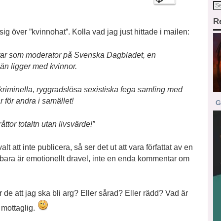
R
ig över ”kvinnohat”. Kolla vad jag just hittade i mailen:
betar som moderator på Svenska Dagbladet, en
än ligger med kvinnor.
 kriminella, ryggradslösa sexistiska fega samling med
 för andra i samället!
G
ttor totaltn utan livsvärde!”
att inte publicera, så ser det ut att vara författat av en
t bara är emotionellt dravel, inte en enda kommentar om
 de att jag ska bli arg? Eller sårad? Eller rädd? Vad är
å mottaglig.