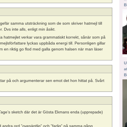
B
 ungefär samma utsträckning som de som skriver hatmejl till
 Dvs inte alls, enligt min åsikt.
a hatmejlet verkar vara grammatiskt korrekt, sånär som på
mejlsförfattare lyckas uppbåda energi till. Personligen gillar
om en riktig go flod med galla genom halsen när man läser
U
a
B
ittar på och argumenterar sen emot det hon hittat på. Svårt
h Tage’s sketch där det är Gösta Ekmans enda (upprepade)
 andra ord ”ovesäntlig” och ”farlig” på samma gång.