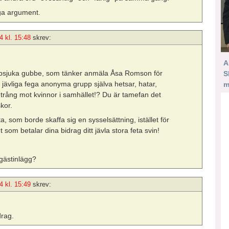
iga argument.
4 kl. 15:48
skrev:
A
 gubbsjuka gubbe, som tänker anmäla Åsa Romson för
S
a jävliga fega anonyma grupp själva hetsar, hatar,
m
ntrång mot kvinnor i samhället!? Du är tamefan det
skor.
a, som borde skaffa sig en sysselsättning, istället för
 som betalar dina bidrag ditt jävla stora feta svin!
 gästinlägg?
4 kl. 15:49
skrev:
drag.