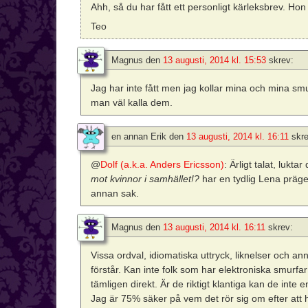
Ahh, så du har fått ett personligt kärleksbrev. Hon
Teo
Magnus
den
13 augusti, 2014 kl. 15:53
skrev:
Jag har inte fått men jag kollar mina och mina sm
man väl kalla dem.
en annan Erik
den
13 augusti, 2014 kl. 16:11
skre
@
Dolf (a.k.a. Anders Ericsson)
: Ärligt talat, lukta
mot kvinnor i samhället!?
har en tydlig Lena prägel
annan sak.
Magnus
den
13 augusti, 2014 kl. 16:11
skrev:
Vissa ordval, idiomatiska uttryck, liknelser och 
förstår. Kan inte folk som har elektroniska smurfar 
tämligen direkt. Är de riktigt klantiga kan de inte
Jag är 75% säker på vem det rör sig om efter att ha