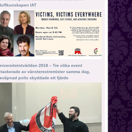
luffkunskapen IAT
niversitetstvärlden 2018 – Tre olika event
ttackerade av vänsterextremister samma dag,
eväpnad polis skyddade ett fjärde