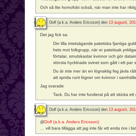
Och så lite homofobi också, när man inte har rikt
Dolf (a.k.a. Anders Ericsson)
den
13 augusti, 201
Det jag fick sa:
Din lilla intetsägande patetiska fjantiga
hets mot folkgrupp, när er patetisak ynklig
förtalar, smutskastar kvinnor och gör datai
största hycklnade svinet som gått i ett par 
Du är inte mer än en lögnaktig feg jävla rått
att sprida runt lögner om kvinnor i samhället
Jag svarade
Tack. Du har inte funderat på att skicka ett
Dolf (a.k.a. Anders Ericsson)
den
13 augusti, 201
@
Dolf (a.k.a. Anders Ericsson)
:
… vill bara tillägga att jag inte får ett enda öre i bi