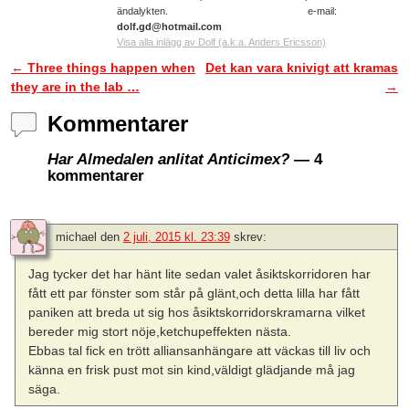
ändalykten. e-mail:
dolf.gd@hotmail.com
Visa alla inlägg av Dolf (a.k.a. Anders Ericsson)
←
Three things happen when
Det kan vara knivigt att kramas
Inläggsnavigering
they are in the lab …
→
Kommentarer
Har Almedalen anlitat Anticimex?
— 4
kommentarer
michael
den
2 juli, 2015 kl. 23:39
skrev:
Jag tycker det har hänt lite sedan valet åsiktskorridoren har
fått ett par fönster som står på glänt,och detta lilla har fått
paniken att breda ut sig hos åsiktskorridorskramarna vilket
bereder mig stort nöje,ketchupeffekten nästa.
Ebbas tal fick en trött alliansanhängare att väckas till liv och
känna en frisk pust mot sin kind,väldigt glädjande må jag
säga.