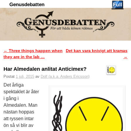
Genusdebatten
Hoppa till huvudinnehåll
Hoppa till sekundärt innehåll
←
Three things happen when
Det kan vara knivigt att kramas
Inläggsnavigering
they are in the lab …
→
Har Almedalen anlitat Anticimex?
Postat
1 juli, 2015
av
Dolf (a.k.a. Anders Ericsson)
Det årliga
spektaklet är åter
i gång i
Almedalen. Man
nästan hoppas
att ryssen intar
ön så vi blir av