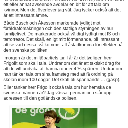
ett eller annat avseende avdelar en bit för att tala om
kvinnor. Men det överlever jag väl. Jag tycker också att det
är ett intressant ämne.
Både Busch och Åkesson markerade tydligt mot
föräldraförsäkringen och den statliga styrningen av hur
familjelivet. De markerade också väldigt tydligt mot IS och
terrorresor. Det skall, enligt mitt förmenande, bli intressant
att se vad dessa två kommer att åstadkomma för effekter på
den svenska politiken.
Imorgon är det miljöpartiets tur. I år är det tydligen herr
Frigolit som skall tala. Undrar om det är ett taktiskt drag för
att de vill undvika att hamna under 4 %-spärren. Undrar om
han tänker tala om sina framsteg med att få ordning på
skolan inom 100 dagar. Det skall bli spännande … (gäsp).
Eller tänker herr Frigolit också tala om hur hemska de
svenska männen är? Jag vässar pennan och slår upp
adressen till den gotländska polisen.