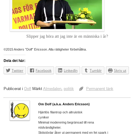
Slipper jag höra att jag inte är en människa i år?
©2015 Anders ”Dolf” Ericsson. Alla rättigheter förbehållna.
Dela det här:
Twitter
Facebook
LinkedIn
Tumblr
Skriv ut
Publicerat i
Dolf
Märkt
Almedalen
,
politik
Permanent länk
Om Dolf (a.k.a. Anders Ericsson)
Hjärtlös filantrop och altruistisk
cyniker
Minimal moderering begränsad till rena
nödvändigheter.
Skitstövlar åker ut permanent med en fet spark i