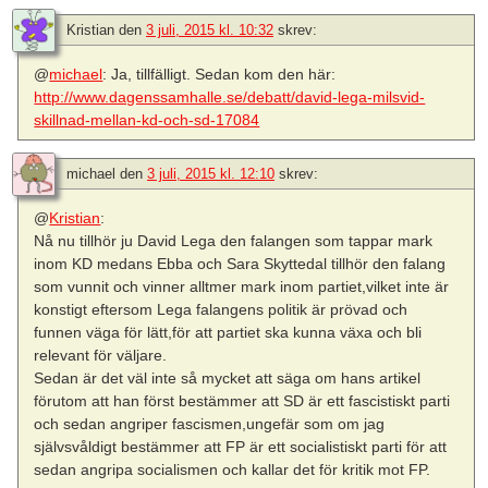
Kristian
den
3 juli, 2015 kl. 10:32
skrev:
@
michael
: Ja, tillfälligt. Sedan kom den här:
http://www.dagenssamhalle.se/debatt/david-lega-milsvid-
skillnad-mellan-kd-och-sd-17084
michael
den
3 juli, 2015 kl. 12:10
skrev:
@
Kristian
:
Nå nu tillhör ju David Lega den falangen som tappar mark
inom KD medans Ebba och Sara Skyttedal tillhör den falang
som vunnit och vinner alltmer mark inom partiet,vilket inte är
konstigt eftersom Lega falangens politik är prövad och
funnen väga för lätt,för att partiet ska kunna växa och bli
relevant för väljare.
Sedan är det väl inte så mycket att säga om hans artikel
förutom att han först bestämmer att SD är ett fascistiskt parti
och sedan angriper fascismen,ungefär som om jag
självsvåldigt bestämmer att FP är ett socialistiskt parti för att
sedan angripa socialismen och kallar det för kritik mot FP.