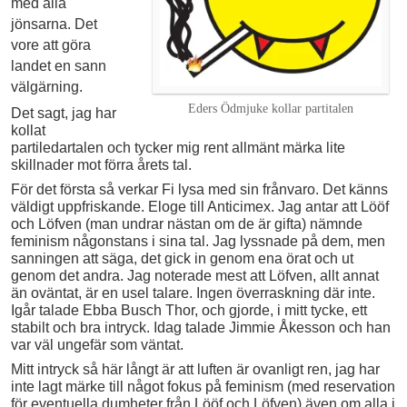
med alla
jönsarna. Det
vore att göra
landet en sann
välgärning.
Eders Ödmjuke kollar partitalen
Det sagt, jag har
kollat
partiledartalen och tycker mig rent allmänt märka lite
skillnader mot förra årets tal.
För det första så verkar Fi lysa med sin frånvaro. Det känns
väldigt uppfriskande. Eloge till Anticimex. Jag antar att Lööf
och Löfven (man undrar nästan om de är gifta) nämnde
feminism någonstans i sina tal. Jag lyssnade på dem, men
sanningen att säga, det gick in genom ena örat och ut
genom det andra. Jag noterade mest att Löfven, allt annat
än oväntat, är en usel talare. Ingen överraskning där inte.
Igår talade Ebba Busch Thor, och gjorde, i mitt tycke, ett
stabilt och bra intryck. Idag talade Jimmie Åkesson och han
var väl ungefär som väntat.
Mitt intryck så här långt är att luften är ovanligt ren, jag har
inte lagt märke till något fokus på feminism (med reservation
för eventuella dumheter från Lööf och Löfven) även om alla i