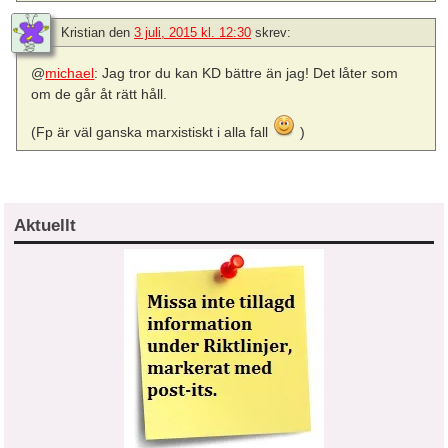
Kristian
den
3 juli, 2015 kl. 12:30
skrev:
@
michael
: Jag tror du kan KD bättre än jag! Det låter som
om de går åt rätt håll.
(Fp är väl ganska marxistiskt i alla fall
)
Aktuellt