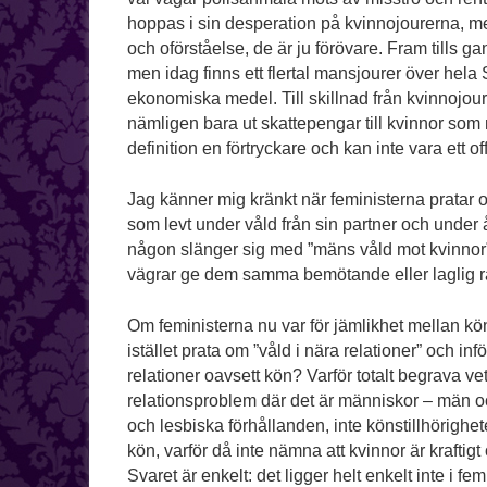
hoppas i sin desperation på kvinnojourerna, men
och oförståelse, de är ju förövare. Fram tills g
men idag finns ett flertal mansjourer över hel
ekonomiska medel. Till skillnad från kvinnojour
nämligen bara ut skattepengar till kvinnor som
definition en förtryckare och kan inte vara ett off
Jag känner mig kränkt när feministerna pratar
som levt under våld från sin partner och under 
någon slänger sig med ”mäns våld mot kvinnor”, 
vägrar ge dem samma bemötande eller laglig rätt
Om feministerna nu var för jämlikhet mellan köne
istället prata om ”våld i nära relationer” och in
relationer oavsett kön? Varför totalt begrava ve
relationsproblem där det är människor – män o
och lesbiska förhållanden, inte könstillhörigh
kön, varför då inte nämna att kvinnor är kraftig
Svaret är enkelt: det ligger helt enkelt inte i f