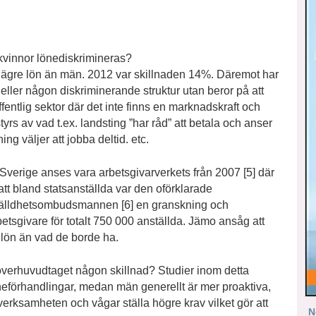
kvinnor lönediskrimineras?
ar lägre lön än män. 2012 var skillnaden 14%. Däremot har
t eller någon diskriminerande struktur utan beror på att
offentlig sektor där det inte finns en marknadskraft och
rs av vad t.ex. landsting ”har råd” att betala och anser
ning väljer att jobba deltid. etc.
verige anses vara arbetsgivarverkets från 2007 [5] där
 att bland statsanställda var den oförklarade
tälldhetsombudsmannen [6] en granskning och
etsgivare för totalt 750 000 anställda. Jämo ansåg att
 lön än vad de borde ha.
t överhuvudtaget någon skillnad? Studier inom detta
löneförhandlingar, medan män generellt är mer proaktiva,
r verksamheten och vågar ställa högre krav vilket gör att
N