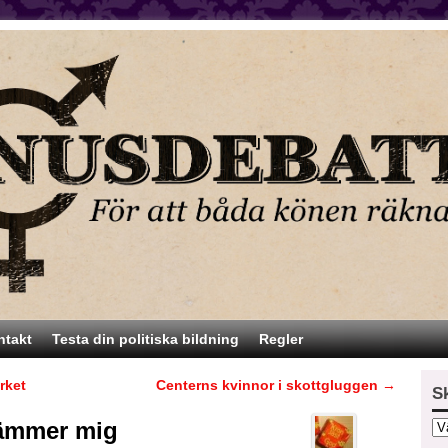
ntakt
Testa din politiska bildning
Regler
rket
Centerns kvinnor i skottgluggen
→
S
rämmer mig