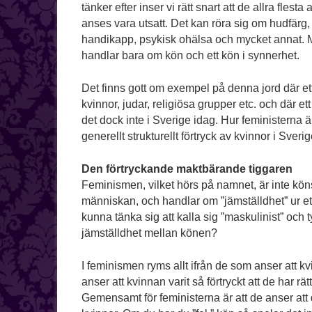
tänker efter inser vi rätt snart att de allra fles
anses vara utsatt. Det kan röra sig om hudfärg,
handikapp, psykisk ohälsa och mycket annat. Me
handlar bara om kön och ett kön i synnerhet.
Det finns gott om exempel på denna jord där ett 
kvinnor, judar, religiösa grupper etc. och där e
det dock inte i Sverige idag. Hur feministerna 
generellt strukturellt förtryck av kvinnor i Sveri
Den förtryckande maktbärande tiggaren
Feminismen, vilket hörs på namnet, är inte könsn
människan, och handlar om ”jämställdhet” ur ett
kunna tänka sig att kalla sig ”maskulinist” och ty
jämställdhet mellan könen?
I feminismen ryms allt ifrån de som anser att 
anser att kvinnan varit så förtryckt att de har rä
Gemensamt för feministerna är att de anser att d