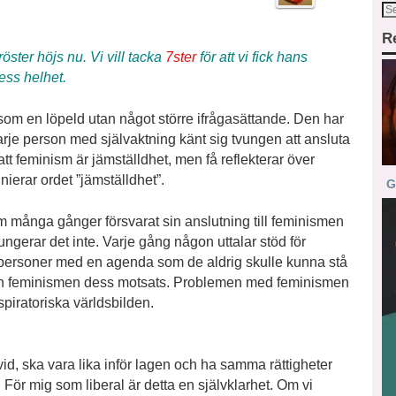
R
röster höjs nu. Vi vill tacka
7ster
för att vi fick hans
dess helhet.
som en löpeld utan något större ifrågasättande. Den har
 varje person med självaktning känt sig tvungen att ansluta
tt feminism är jämställdhet, men få reflekterar över
ierar ordet ”jämställdhet”.
G
som många gånger försvarat sin anslutning till feminismen
ungerar det inte. Varje gång någon uttalar stöd för
h personer med en agenda som de aldrig skulle kunna stå
 och feminismen dess motsats. Problemen med feminismen
iratoriska världsbilden.
vid, ska vara lika inför lagen och ha samma rättigheter
. För mig som liberal är detta en självklarhet. Om vi