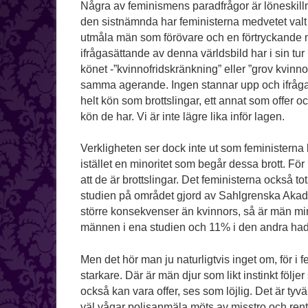
Några av feminismens paradfrågor är löneskill
den sistnämnda har feministerna medvetet valt 
utmåla män som förövare och en förtryckande
ifrågasättande av denna världsbild har i sin tur l
könet -”kvinnofridskränkning” eller ”grov kvinn
samma agerande. Ingen stannar upp och ifrågas
helt kön som brottslingar, ett annat som offer oc
kön de har. Vi är inte lägre lika inför lagen.
Verkligheten ser dock inte ut som feministerna 
istället en minoritet som begår dessa brott. Fö
att de är brottslingar. Det feministerna också t
studien på området gjord av Sahlgrenska Akade
större konsekvenser än kvinnors, så är män mins
männen i ena studien och 11% i den andra hade u
Men det hör man ju naturligtvis inget om, för i 
starkare. Där är män djur som likt instinkt följe
också kan vara offer, ses som löjlig. Det är t
väl vågar polisanmäla möts av misstro och rent