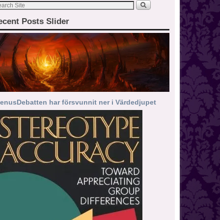
ecent Posts Slider
enusDebatten har försvunnit ner i Värdedjupet