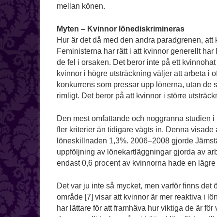
mellan könen.
Myten – Kvinnor lönediskrimineras
Hur är det då med den andra paradgrenen, att 
Feministerna har rätt i att kvinnor generellt h
de fel i orsaken. Det beror inte på ett kvinnoha
kvinnor i högre utsträckning väljer att arbeta i 
konkurrens som pressar upp lönerna, utan de sty
rimligt. Det beror på att kvinnor i större utsträck
Den mest omfattande och noggranna studien i S
fler kriterier än tidigare vägts in. Denna visade
löneskillnaden 1,3%. 2006–2008 gjorde Jäms
uppföljning av lönekartläggningar gjorda av arb
endast 0,6 procent av kvinnorna hade en lägre
Det var ju inte så mycket, men varför finns de
område [7] visar att kvinnor är mer reaktiva i 
har lättare för att framhäva hur viktiga de är fö