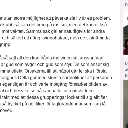
B
r utan större möjlighet att påverka sitt liv är ett problem.
en klubb så kan det bero på rasism, men det kan också
lig mot vakten. Samma sak gäller naturligtvis för andra
ter och säkert ett gäng kvinnohatare, men de sistnämnda
grupp.
så sätt att den kan frånta individen sitt ansvar. Vad
U
t är gud som avgör och gud som styr. De som anser sig
a
amma effekt. Orsakerna till att något går fel ska i första
B
illhörighet. Detta gör med största sannolikhet att personen
n egentligen är och varje motgång förstärker bilden av
 hat och besvikelse på samhället och omvärlden.
takt med att dessa grupperingar lockar till sig allt fler
så trycket på politiker för lagförändringar som kan få
möver.