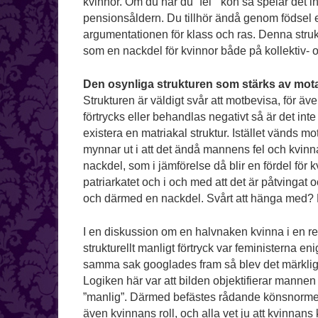
kvinnor. Om du har du ”fel ” kön så spelar det 
pensionsåldern. Du tillhör ändå genom födsel 
argumentationen för klass och ras. Denna struktu
som en nackdel för kvinnor både på kollektiv- o
Den osynliga strukturen som stärks av mo
Strukturen är väldigt svår att motbevisa, för
förtrycks eller behandlas negativt så är det inte f
existera en matriakal struktur. Istället vänds mo
mynnar ut i att det ändå mannens fel och kvin
nackdel, som i jämförelse då blir en fördel för 
patriarkatet och i och med att det är påtvingat 
och därmed en nackdel. Svårt att hänga med? 
I en diskussion om en halvnaken kvinna i en re
strukturellt manligt förtryck var feministerna e
samma sak googlades fram så blev det märkligt n
Logiken här var att bilden objektifierar mannen 
”manlig”. Därmed befästes rådande könsnormer. 
även kvinnans roll, och alla vet ju att kvinn