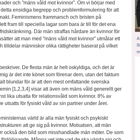
nader och ”mäns våld mot kvinnor”. Om vi börjar med
detta ensidiga begrepp och problemformulering för att
 makt. Feminismens frammarsch och bristen på
ett fram till speciella lagar som bara är till för det ena
ofridskränkning. Där män straffas hårdare än kvinnor för
ätter att man med ”mäns våld mot kvinnor” utmålar ett
A
S
h tilldelar människor olika rättigheter baserat på vilket
m
beskriver. De flesta män är helt oskyldiga, och det är
r mig är det inte könet som förenar dem, utan det faktum
otalt blundar för är att den mest omfattande svenska
min [1,2,3,4] visar att även om mäns våld generellt ger
t lika utsatta för relationsvåld som kvinnor. 8% av
tsatts för fysiskt våld av sin partner under året.
feministernas värld är alla män fysiskt och psykiskt
r strukturen att ge sig på kvinnor. Motsatsen, att män
yvärr också den bild som misshandlade män möter. De som
 förlöjligande. Många vet inte vad de ska vända sig och