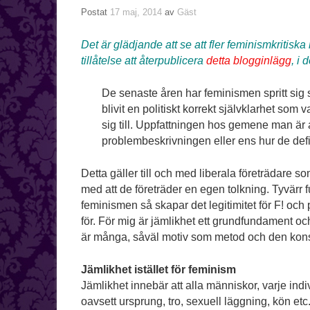
Postat
17 maj, 2014
av
Gäst
Det är glädjande att se att fler feminismkritiska 
tillåtelse att återpublicera
detta blogginlägg
, i 
De senaste åren har feminismen spritt sig 
blivit en politiskt korrekt självklarhet som
sig till. Uppfattningen hos gemene man är a
problembeskrivningen eller ens hur de defin
Detta gäller till och med liberala företrädare 
med att de företräder en egen tolkning. Tyvärr f
feminismen så skapar det legitimitet för F! oc
för. För mig är jämlikhet ett grundfundament
är många, såväl motiv som metod och den konsp
Jämlikhet istället för feminism
Jämlikhet innebär att alla människor, varje indi
oavsett ursprung, tro, sexuell läggning, kön etc