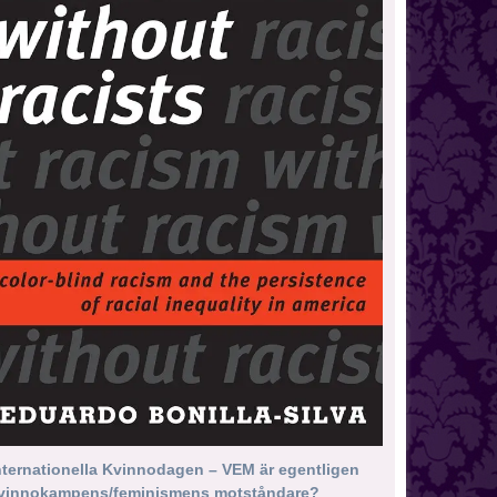
nternationella Kvinnodagen – VEM är egentligen
vinnokampens/feminismens motståndare?