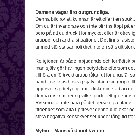
Damens vägar äro outgrundliga.
Denna bild av att kvinnan är ett offer i en struktu
Om du är invandrare och inte blir insläppt på 
bero på att du druckit för mycket eller är otrev
grupper och andra situationer. Det finns rasis
är med största sannolikhet inte en särskilt stor 
Religionen är både inbjudande och förrädisk på 
man själv gör har ingen betydelse eftersom de
tillhöra en förtryckt grupp råkar ut för ungefär s
hand inte letas hos sig själv, utan i sin gruppt
upplever sig betydligt mer diskriminerad än de
denna diskriminering vilket göder ett groende
Riskerna är inte bara på det personliga planet. I 
”troende” som alla upplever denna bild ökar ock
stora negativa konsekvenser under lång tid fra
Myten – Mäns våld mot kvinnor