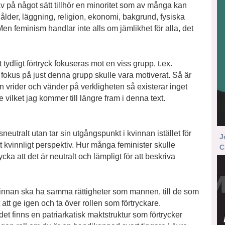
ta av på något sätt tillhör en minoritet som av många kan
 ålder, läggning, religion, ekonomi, bakgrund, fysiska
n feminism handlar inte alls om jämlikhet för alla, det
tydligt förtryck fokuseras mot en viss grupp, t.ex.
tt fokus på just denna grupp skulle vara motiverat. Så är
än vrider och vänder på verkligheten så existerar inget
ge vilket jag kommer till längre fram i denna text.
eutralt utan tar sin utgångspunkt i kvinnan istället för
J
 kvinnligt perspektiv. Hur många feminister skulle
C
cka att det är neutralt och lämpligt för att beskriva
kvinnan ska ha samma rättigheter som mannen, till de som
tt att ge igen och ta över rollen som förtryckare.
et finns en patriarkatisk maktstruktur som förtrycker