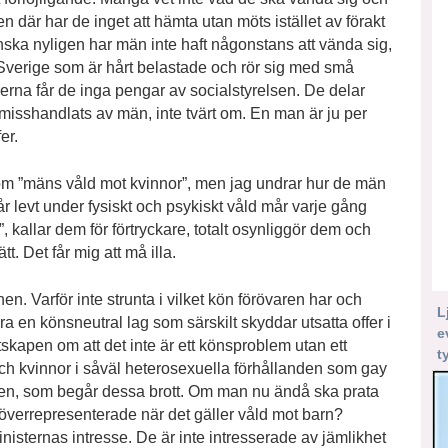
 där har de inget att hämta utan möts istället av förakt
anska nyligen har män inte haft någonstans att vända sig,
a Sverige som är hårt belastade och rör sig med små
erna får de inga pengar av socialstyrelsen. De delar
 misshandlats av män, inte tvärt om. En man är ju per
er.
 om ”mäns våld mot kvinnor”, men jag undrar hur de män
år levt under fysiskt och psykiskt våld mår varje gång
kallar dem för förtryckare, totalt osynliggör dem och
. Det får mig att må illa.
n. Varför inte strunta i vilket kön förövaren har och
L
föra en könsneutral lag som särskilt skyddar utsatta offer i
e
tskapen om att det inte är ett könsproblem utan ett
t
ch kvinnor i såväl heterosexuella förhållanden som gay
eten, som begår dessa brott. Om man nu ändå ska prata
t överrepresenterade när det gäller våld mot barn?
eministernas intresse. De är inte intresserade av jämlikhet