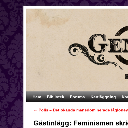
Hoppa till huvudinnehåll
Hoppa till sekundärt innehåll
Hem
Bibliotek
Forums
Kartläggning
Ko
←
Polis – Det okända mansdominerade låglöney
Inläggsnavigering
Gästinlägg: Feminismen sk