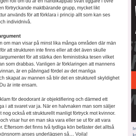
ingen roll om du är en handikappad svart tiggare i övre
en förtryckande maktbärande grupp, mycket likt
r används för att förklara i princip allt som kan ses
ch individnivå.
targument
 även om man visar på minst lika många områden där män
ör att strukturen inte finns eller att det även skulle
targumentet för att stärka den feministiska tesen vilket
nan som drabbas. Vanligen är förklaringen att mannens
kvinnan, är en påtvingad fördel av det manliga
och skapat av mannen så blir det en strukturell skyldighet
Du är inte ensam.
klam för deodorant är objektifiering och därmed ett
niga i att svaret var ja. När en halvnaken man som säljer
og också ett strukturellt manligt förtryck mot kvinnor.
och visar hur en man ska vara eller se ut för att vara
Eftersom det finns två tydliga kön befäster det alltså
I
ans könsnorm anses underlägsen så… Voila!
k