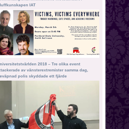
luffkunskapen IAT
niversitetstvärlden 2018 – Tre olika event
ttackerade av vänsterextremister samma dag,
eväpnad polis skyddade ett fjärde