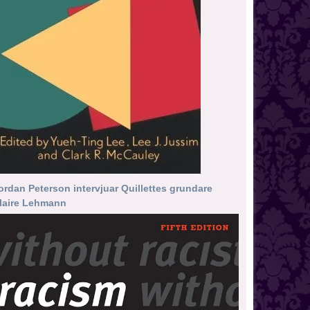
ordan Peterson intervjuar Quillettes grundare
laire Lehmann