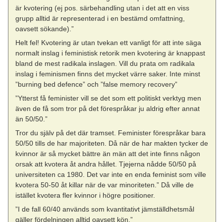
är kvotering (ej pos. särbehandling utan i det att en viss
grupp alltid är representerad i en bestämd omfattning,
oavsett sökande).”
Helt fel! Kvotering är utan tvekan ett vanligt för att inte säga
normalt inslag i feministisk retorik men kvotering är knappast
bland de mest radikala inslagen. Vill du prata om radikala
inslag i feminismen finns det mycket värre saker. Inte minst
”burning bed defence” och ”false memory recovery”
”Ytterst få feminister vill se det som ett politiskt verktyg men
även de få som tror på det förespråkar ju aldrig efter annat
än 50/50.”
Tror du själv på det där tramset. Feminister förespråkar bara
50/50 tills de har majoriteten. Då när de har makten tycker de
kvinnor är så mycket bättre än män att det inte finns någon
orsak att kvotera åt andra hållet. Tjejerna nådde 50/50 på
universiteten ca 1980. Det var inte en enda feminist som ville
kvotera 50-50 åt killar när de var minoriteten.” Då ville de
istället kvotera fler kvinnor i högre positioner.
”I de fall 60/40 används som kvantitativt jämställdhetsmål
gäller fördelningen alltid oavsett kön.”