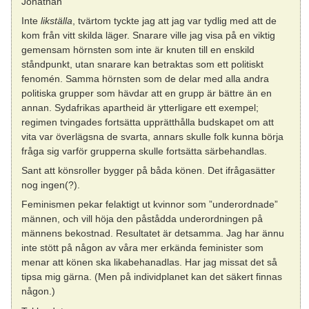
Jonathan
Inte
likställa
, tvärtom tyckte jag att jag var tydlig med att de
kom från vitt skilda läger. Snarare ville jag visa på en viktig
gemensam hörnsten som inte är knuten till en enskild
ståndpunkt, utan snarare kan betraktas som ett politiskt
fenomén. Samma hörnsten som de delar med alla andra
politiska grupper som hävdar att en grupp är bättre än en
annan. Sydafrikas apartheid är ytterligare ett exempel;
regimen tvingades fortsätta upprätthålla budskapet om att
vita var överlägsna de svarta, annars skulle folk kunna börja
fråga sig varför grupperna skulle fortsätta särbehandlas.
Sant att könsroller bygger på båda könen. Det ifrågasätter
nog ingen(?).
Feminismen pekar felaktigt ut kvinnor som ”underordnade”
männen, och vill höja den påstådda underordningen på
männens bekostnad. Resultatet är detsamma. Jag har ännu
inte stött på någon av våra mer erkända feminister som
menar att könen ska likabehanadlas. Har jag missat det så
tipsa mig gärna. (Men på individplanet kan det säkert finnas
någon.)