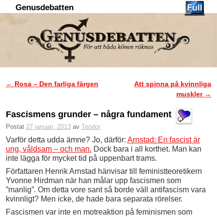
Genusdebatten
Hoppa till huvudinnehåll
Hoppa till sekundärt innehåll
←
Rosa – Den farliga färgen
Att spinna på kvinnliga
Inläggsnavigering
muskler
→
Fascismens grunder – några fundament
Postat
27 januari, 2013
av
Teodor
Varför detta udda ämne? Jo, därför:
Arnstad: En fascist är
ung, våldsam – och man.
Dock bara i all korthet. Man kan
inte lägga för mycket tid på uppenbart trams.
Författaren Henrik Arnstad hänvisar till feministteoretikern
Yvonne Hirdman när han målar upp fascismen som
”manlig”. Om detta vore sant så borde väll antifascism vara
kvinnligt? Men icke, de hade bara separata rörelser.
Fascismen var inte en motreaktion på feminismen som