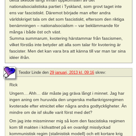
nationalsocialistiska partiet i Tyskland, som grovt taget inte
ens var fascistiskt. Däremot började man efter andra
världskriget tala om det som fascistiskt, eftersom den riktiga
benämningen – nationalsocialism – var beklämmande för
många i både öst och väst.
Summa summarum, kvotering härstammar från fascismen,
vilket förstås inte betyder att alla som talar för kvotering är
fascister. Men det kan vara bra att känna till var man tar sina
idéer ifrån.
Teodor Linde
den
29 januari, 2013 kl. 09:16
skrev:
Rick
Ungern… Ahh… där måste jag gräva långt i minnet. Jag har
ingen aning om huruvida den ungerska mellankrigsregimen
kvoterade efter etnicitet eller några andra godtyckligheter. Än
mindre om de isf skulle varit först med det?
Om jag inte missminner mig så kom den fascistiska regimen
kom till makten i kölvattnet på en ovanligt misslyckad
kommunistisk regim (stalinistisk modell) och ett kortare krig