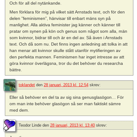
Och för all del nytänkande.
Men förklara för mig på vilket sätt Arnstads text, och för den
delen ”feminismen”, hänvisar till enbart mäns syn på
manlighet. Alla aktiva feminister jag känner och känner till
pratar om synen på kön och genus som något som alla, män
som kvinnor, bidrar till och är en del av. Så även i Arnstads
text. Och då som nu. Det finns ingen anledning att tolka in att
han menar att kvinnor skulle stått utanför mytifieringen av
den perfekta mannen. Feminismen har inget intresse av att
göra kvinnor överlägsna, tror du det behöver du researcha
bättre.
toklandet
den
28 januari, 2013 kl. 12:54
skrev:
Eller så behöver en del ta av sig sina genusglasögon… För
om man inte behöver glasögon så ser man faktiskt sämre
med dem.
Teodor Linde
den
28 januari, 2013 kl. 13:40
skrev: