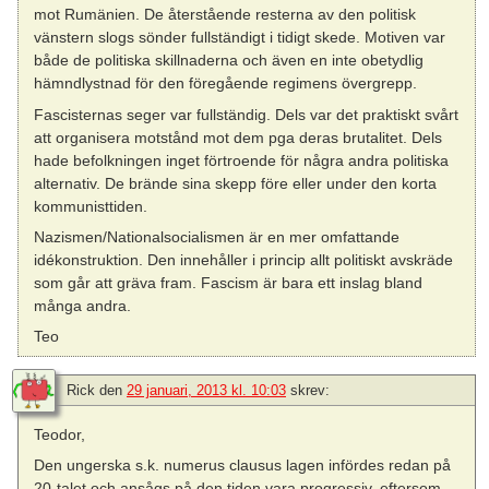
mot Rumänien. De återstående resterna av den politisk
vänstern slogs sönder fullständigt i tidigt skede. Motiven var
både de politiska skillnaderna och även en inte obetydlig
hämndlystnad för den föregående regimens övergrepp.
Fascisternas seger var fullständig. Dels var det praktiskt svårt
att organisera motstånd mot dem pga deras brutalitet. Dels
hade befolkningen inget förtroende för några andra politiska
alternativ. De brände sina skepp före eller under den korta
kommunisttiden.
Nazismen/Nationalsocialismen är en mer omfattande
idékonstruktion. Den innehåller i princip allt politiskt avskräde
som går att gräva fram. Fascism är bara ett inslag bland
många andra.
Teo
Rick
den
29 januari, 2013 kl. 10:03
skrev:
Teodor,
Den ungerska s.k. numerus clausus lagen infördes redan på
20-talet och ansågs på den tiden vara progressiv, eftersom