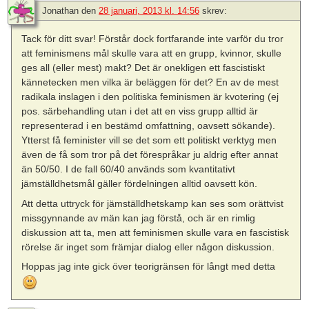
Jonathan
den
28 januari, 2013 kl. 14:56
skrev:
Tack för ditt svar! Förstår dock fortfarande inte varför du tror
att feminismens mål skulle vara att en grupp, kvinnor, skulle
ges all (eller mest) makt? Det är onekligen ett fascistiskt
kännetecken men vilka är beläggen för det? En av de mest
radikala inslagen i den politiska feminismen är kvotering (ej
pos. särbehandling utan i det att en viss grupp alltid är
representerad i en bestämd omfattning, oavsett sökande).
Ytterst få feminister vill se det som ett politiskt verktyg men
även de få som tror på det förespråkar ju aldrig efter annat
än 50/50. I de fall 60/40 används som kvantitativt
jämställdhetsmål gäller fördelningen alltid oavsett kön.
Att detta uttryck för jämställdhetskamp kan ses som orättvist
missgynnande av män kan jag förstå, och är en rimlig
diskussion att ta, men att feminismen skulle vara en fascistisk
rörelse är inget som främjar dialog eller någon diskussion.
Hoppas jag inte gick över teorigränsen för långt med detta