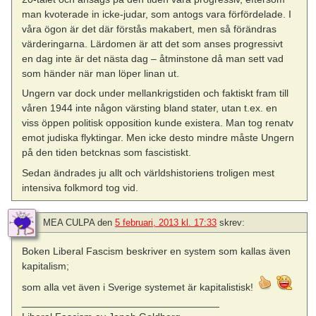
man kvoterade in icke-judar, som antogs vara förfördelade. I
våra ögon är det där förstås makabert, men så förändras
värderingarna. Lärdomen är att det som anses progressivt
en dag inte är det nästa dag – åtminstone då man sett vad
som händer när man löper linan ut.
Ungern var dock under mellankrigstiden och faktiskt fram till
våren 1944 inte någon värsting bland stater, utan t.ex. en
viss öppen politisk opposition kunde existera. Man tog renatv
emot judiska flyktingar. Men icke desto mindre måste Ungern
på den tiden betcknas som fascistiskt.
Sedan ändrades ju allt och världshistoriens troligen mest
intensiva folkmord tog vid.
MEA CULPA
den
5 februari, 2013 kl. 17:33
skrev:
Boken Liberal Fascism beskriver en system som kallas även
kapitalism;
som alla vet även i Sverige systemet är kapitalistisk!
___________________________________