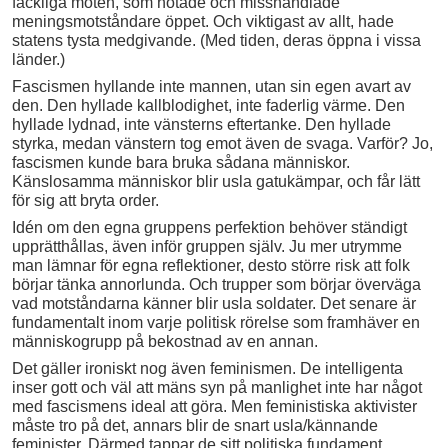
fackliga möten, som hotade och misshandlade
meningsmotståndare öppet. Och viktigast av allt, hade
statens tysta medgivande. (Med tiden, deras öppna i vissa
länder.)
Fascismen hyllande inte mannen, utan sin egen avart av
den. Den hyllade kallblodighet, inte faderlig värme. Den
hyllade lydnad, inte vänsterns eftertanke. Den hyllade
styrka, medan vänstern tog emot även de svaga. Varför? Jo,
fascismen kunde bara bruka sådana människor.
Känslosamma människor blir usla gatukämpar, och får lätt
för sig att bryta order.
Idén om den egna gruppens perfektion behöver ständigt
upprätthållas, även inför gruppen själv. Ju mer utrymme
man lämnar för egna reflektioner, desto större risk att folk
börjar tänka annorlunda. Och trupper som börjar överväga
vad motståndarna känner blir usla soldater. Det senare är
fundamentalt inom varje politisk rörelse som framhäver en
människogrupp på bekostnad av en annan.
Det gäller ironiskt nog även feminismen. De intelligenta
inser gott och väl att mäns syn på manlighet inte har något
med fascismens ideal att göra. Men feministiska aktivister
måste tro på det, annars blir de snart usla/kännande
feminister. Därmed tappar de sitt politiska fundament.