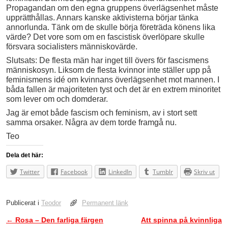
Propagandan om den egna gruppens överlägsenhet måste
upprätthållas. Annars kanske aktivisterna börjar tänka
annorlunda. Tänk om de skulle börja företräda könens lika
värde? Det vore som om en fascistisk överlöpare skulle
försvara socialisters människovärde.
Slutsats: De flesta män har inget till övers för fascismens
människosyn. Liksom de flesta kvinnor inte ställer upp på
feminismens idé om kvinnans överlägsenhet mot mannen. I
båda fallen är majoriteten tyst och det är en extrem minoritet
som lever om och domderar.
Jag är emot både fascism och feminism, av i stort sett
samma orsaker. Några av dem torde framgå nu.
Teo
Dela det här:
Twitter
Facebook
LinkedIn
Tumblr
Skriv ut
Publicerat i
Teodor
Permanent länk
←
Rosa – Den farliga färgen
Att spinna på kvinnliga
Inläggsnavigering