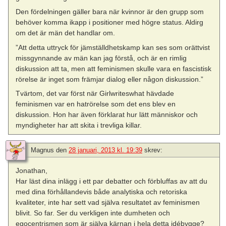
Den fördelningen gäller bara när kvinnor är den grupp som
behöver komma ikapp i positioner med högre status. Aldirg
om det är män det handlar om.
”Att detta uttryck för jämställdhetskamp kan ses som orättvist
missgynnande av män kan jag förstå, och är en rimlig
diskussion att ta, men att feminismen skulle vara en fascistisk
rörelse är inget som främjar dialog eller någon diskussion.”
Tvärtom, det var först när Girlwriteswhat hävdade
feminismen var en hatrörelse som det ens blev en
diskussion. Hon har även förklarat hur lätt människor och
myndigheter har att skita i trevliga killar.
Magnus
den
28 januari, 2013 kl. 19:39
skrev:
Jonathan,
Har läst dina inlägg i ett par debatter och förbluffas av att du
med dina förhållandevis både analytiska och retoriska
kvaliteter, inte har sett vad själva resultatet av feminismen
blivit. So far. Ser du verkligen inte dumheten och
egocentrismen som är själva kärnan i hela detta idébygge?