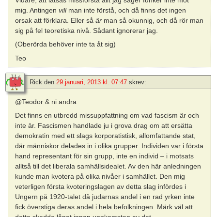
Vidare, att låtsas missförstå allt jag säger funker inte mot
mig. Antingen
vill
man inte förstå, och då finns det ingen
orsak att förklara. Eller så
är
man så okunnig, och då rör man
sig på fel teoretiska nivå. Sådant ignorerar jag.
(Oberörda behöver inte ta åt sig)
Teo
Rick
den
29 januari, 2013 kl. 07:47
skrev:
@Teodor & ni andra
Det finns en utbredd missuppfattning om vad fascism är och
inte är. Fascismen handlade ju i grova drag om att ersätta
demokratin med ett slags korporatistisk, allomfattande stat,
där människor delades in i olika grupper. Individen var i första
hand representant för sin grupp, inte en individ – i motsats
alltså till det liberala samhällsidealet. Av den här anledningen
kunde man kvotera på olika nivåer i samhället. Den mig
veterligen första kvoteringslagen av detta slag infördes i
Ungern på 1920-talet då judarnas andel i en rad yrken inte
fick överstiga deras andel i hela befolkningen. Märk väl att
detta skedde långt innan uppkomsten av det