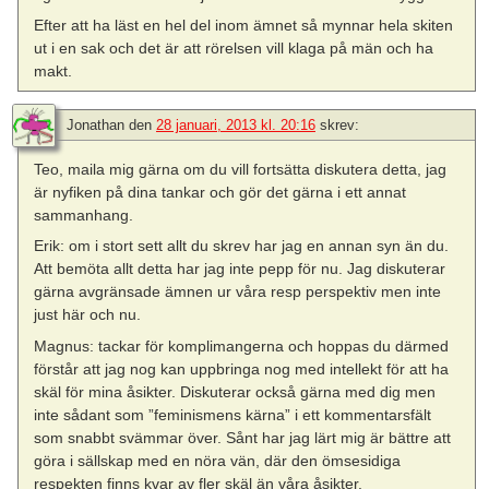
Efter att ha läst en hel del inom ämnet så mynnar hela skiten
ut i en sak och det är att rörelsen vill klaga på män och ha
makt.
Jonathan
den
28 januari, 2013 kl. 20:16
skrev:
Teo, maila mig gärna om du vill fortsätta diskutera detta, jag
är nyfiken på dina tankar och gör det gärna i ett annat
sammanhang.
Erik: om i stort sett allt du skrev har jag en annan syn än du.
Att bemöta allt detta har jag inte pepp för nu. Jag diskuterar
gärna avgränsade ämnen ur våra resp perspektiv men inte
just här och nu.
Magnus: tackar för komplimangerna och hoppas du därmed
förstår att jag nog kan uppbringa nog med intellekt för att ha
skäl för mina åsikter. Diskuterar också gärna med dig men
inte sådant som ”feminismens kärna” i ett kommentarsfält
som snabbt svämmar över. Sånt har jag lärt mig är bättre att
göra i sällskap med en nöra vän, där den ömsesidiga
respekten finns kvar av fler skäl än våra åsikter.