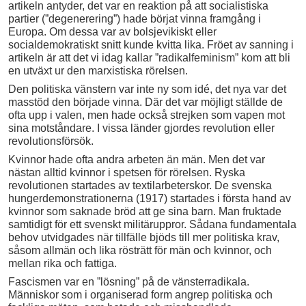
artikeln antyder, det var en reaktion på att socialistiska
partier (”degenerering”) hade börjat vinna framgång i
Europa. Om dessa var av bolsjevikiskt eller
socialdemokratiskt snitt kunde kvitta lika. Fröet av sanning i
artikeln är att det vi idag kallar ”radikalfeminism” kom att bli
en utväxt ur den marxistiska rörelsen.
Den politiska vänstern var inte ny som idé, det nya var det
masstöd den började vinna. Där det var möjligt ställde de
ofta upp i valen, men hade också strejken som vapen mot
sina motståndare. I vissa länder gjordes revolution eller
revolutionsförsök.
Kvinnor hade ofta andra arbeten än män. Men det var
nästan alltid kvinnor i spetsen för rörelsen. Ryska
revolutionen startades av textilarbeterskor. De svenska
hungerdemonstrationerna (1917) startades i första hand av
kvinnor som saknade bröd att ge sina barn. Man fruktade
samtidigt för ett svenskt militäruppror. Sådana fundamentala
behov utvidgades när tillfälle bjöds till mer politiska krav,
såsom allmän och lika rösträtt för män och kvinnor, och
mellan rika och fattiga.
Fascismen var en ”lösning” på de vänsterradikala.
Människor som i organiserad form angrep politiska och