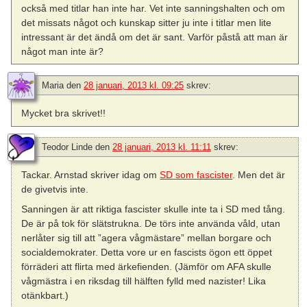
också med titlar han inte har. Vet inte sanningshalten och om
det missats något och kunskap sitter ju inte i titlar men lite
intressant är det ändå om det är sant. Varför påstå att man är
något man inte är?
Maria
den
28 januari, 2013 kl. 09:25
skrev:
Mycket bra skrivet!!
Teodor Linde
den
28 januari, 2013 kl. 11:11
skrev:
Tackar. Arnstad skriver idag om
SD som fascister
. Men det är
de givetvis inte.
Sanningen är att riktiga fascister skulle inte ta i SD med tång.
De är på tok för slätstrukna. De törs inte använda våld, utan
nerlåter sig till att ”agera vågmästare” mellan borgare och
socialdemokrater. Detta vore ur en fascists ögon ett öppet
förräderi att flirta med ärkefienden. (Jämför om AFA skulle
vågmästra i en riksdag till hälften fylld med nazister! Lika
otänkbart.)