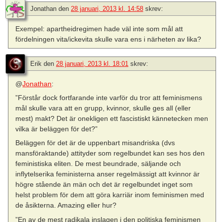
Jonathan
den
28 januari, 2013 kl. 14:58
skrev:
Exempel: apartheidregimen hade väl inte som mål att
fördelningen vita/ickevita skulle vara ens i närheten av lika?
Erik
den
28 januari, 2013 kl. 18:01
skrev:
@
Jonathan
:
”Förstår dock fortfarande inte varför du tror att feminismens
mål skulle vara att en grupp, kvinnor, skulle ges all (eller
mest) makt? Det är onekligen ett fascistiskt kännetecken men
vilka är beläggen för det?”
Beläggen för det är de uppenbart misandriska (dvs
mansföraktande) attityder som regelbundet kan ses hos den
feministiska eliten. De mest beundrade, säljande och
inflytelserika feministerna anser regelmässigt att kvinnor är
högre stående än män och det är regelbundet inget som
helst problem för dem att göra karriär inom feminismen med
de åsikterna. Amazing eller hur?
”En av de mest radikala inslagen i den politiska feminismen