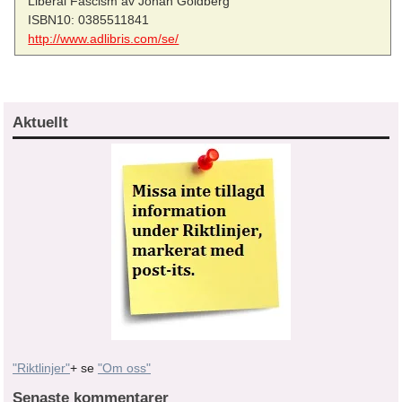
Liberal Fascism av Jonah Goldberg
ISBN10: 0385511841
http://www.adlibris.com/se/
Aktuellt
"Riktlinjer"
+ se
"Om oss"
Senaste kommentarer