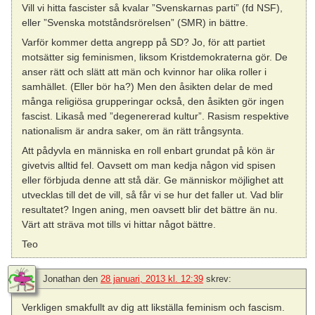
Vill vi hitta fascister så kvalar ”Svenskarnas parti” (fd NSF),
eller ”Svenska motståndsrörelsen” (SMR) in bättre.
Varför kommer detta angrepp på SD? Jo, för att partiet
motsätter sig feminismen, liksom Kristdemokraterna gör. De
anser rätt och slätt att män och kvinnor har olika roller i
samhället. (Eller bör ha?) Men den åsikten delar de med
många religiösa grupperingar också, den åsikten gör ingen
fascist. Likaså med ”degenererad kultur”. Rasism respektive
nationalism är andra saker, om än rätt trångsynta.
Att pådyvla en människa en roll enbart grundat på kön är
givetvis alltid fel. Oavsett om man kedja någon vid spisen
eller förbjuda denne att stå där. Ge människor möjlighet att
utvecklas till det de vill, så får vi se hur det faller ut. Vad blir
resultatet? Ingen aning, men oavsett blir det bättre än nu.
Värt att sträva mot tills vi hittar något bättre.
Teo
Jonathan
den
28 januari, 2013 kl. 12:39
skrev:
Verkligen smakfullt av dig att likställa feminism och fascism.