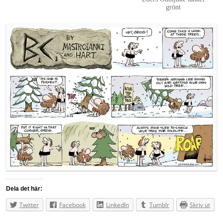
grönt
Dela det här:
Twitter
Facebook
LinkedIn
Tumblr
Skriv ut