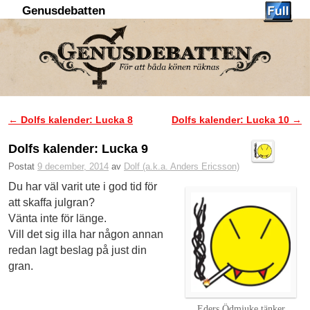
Genusdebatten
Hoppa till huvudinnehåll
Hoppa till sekundärt innehåll
←
Dolfs kalender: Lucka 8
Dolfs kalender: Lucka 10
→
Inläggsnavigering
Dolfs kalender: Lucka 9
Postat
9 december, 2014
av
Dolf (a.k.a. Anders Ericsson)
Du har väl varit ute i god tid för
att skaffa julgran?
Vänta inte för länge.
Vill det sig illa har någon annan
redan lagt beslag på just din
gran.
Eders Ödmjuke tänker