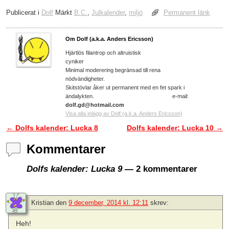
Publicerat i
Dolf
Märkt
B.C.
,
Julkalender
,
miljö
Permanent länk
Om Dolf (a.k.a. Anders Ericsson)
Hjärtlös filantrop och altruistisk
cyniker
Minimal moderering begränsad till rena
nödvändigheter.
Skitstövlar åker ut permanent med en fet spark i
ändalykten. e-mail:
dolf.gd@hotmail.com
Visa alla inlägg av Dolf (a.k.a. Anders Ericsson)
←
Dolfs kalender: Lucka 8
Dolfs kalender: Lucka 10
→
Inläggsnavigering
Kommentarer
Dolfs kalender: Lucka 9
— 2 kommentarer
Kristian
den
9 december, 2014 kl. 12:11
skrev:
Heh!