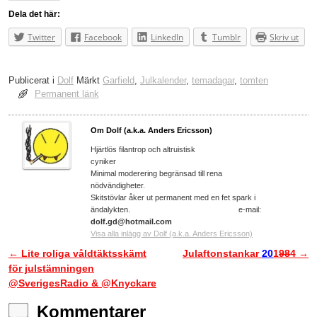
Dela det här:
Twitter
Facebook
LinkedIn
Tumblr
Skriv ut
Publicerat i
Dolf
Märkt
Garfield
,
Julkalender
,
temadagar
,
tomten
Permanent länk
Om Dolf (a.k.a. Anders Ericsson)
Hjärtlös filantrop och altruistisk
cyniker
Minimal moderering begränsad till rena
nödvändigheter.
Skitstövlar åker ut permanent med en fet spark i
ändalykten. e-mail:
dolf.gd@hotmail.com
Visa alla inlägg av Dolf (a.k.a. Anders Ericsson)
←
Lite roliga våldtäktsskämt
Julaftonstankar
20
1
98
4
→
Inläggsnavigering
för julstämningen
@SverigesRadio & @Knyckare
Kommentarer