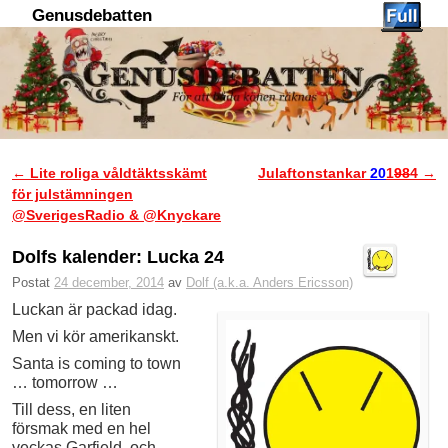
Genusdebatten
Hoppa till huvudinnehåll
Hoppa till sekundärt innehåll
←
Lite roliga våldtäktsskämt
Julaftonstankar
20
1
98
4
→
Inläggsnavigering
för julstämningen
@SverigesRadio & @Knyckare
Dolfs kalender: Lucka 24
Postat
24 december, 2014
av
Dolf (a.k.a. Anders Ericsson)
Luckan är packad idag.
Men vi kör amerikanskt.
Santa is coming to town
… tomorrow …
Till dess, en liten
försmak med en hel
veckas Garfield, och