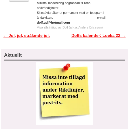
Minimal moderering begränsad till rena
nödvändigheter.
Skitstövlar åker ut permanent med en fet spark i
ändalykten. e-mail:
dolf.gd@hotmail.com
Visa alla inlägg av Dolf (a.k.a. Anders Ericsson)
←
Jul, jul, strålande jul.
Dolfs kalender: Lucka 22
→
Inläggsnavigering
Aktuellt