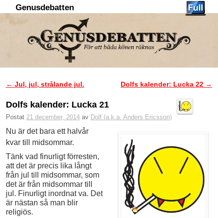
Genusdebatten
Hoppa till huvudinnehåll
Hoppa till sekundärt innehåll
←
Jul, jul, strålande jul.
Dolfs kalender: Lucka 22
→
Inläggsnavigering
Dolfs kalender: Lucka 21
Postat
21 december, 2014
av
Dolf (a.k.a. Anders Ericsson)
Nu är det bara ett halvår
kvar till midsommar.
Tänk vad finurligt förresten,
att det är precis lika långt
från jul till midsommar, som
det är från midsommar till
jul. Finurligt inordnat va. Det
är nästan så man blir
religiös.