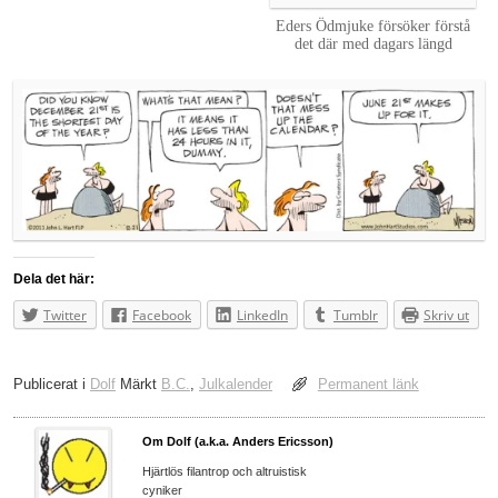
Eders Ödmjuke försöker förstå
det där med dagars längd
Dela det här:
Twitter
Facebook
LinkedIn
Tumblr
Skriv ut
Publicerat i
Dolf
Märkt
B.C.
,
Julkalender
Permanent länk
Om Dolf (a.k.a. Anders Ericsson)
Hjärtlös filantrop och altruistisk
cyniker