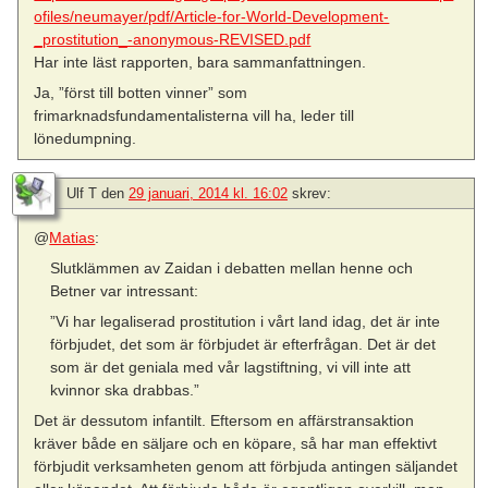
ofiles/neumayer/pdf/Article-for-World-Development-
_prostitution_-anonymous-REVISED.pdf
Har inte läst rapporten, bara sammanfattningen.
Ja, ”först till botten vinner” som
frimarknadsfundamentalisterna vill ha, leder till
lönedumpning.
Ulf T
den
29 januari, 2014 kl. 16:02
skrev:
@
Matias
:
Slutklämmen av Zaidan i debatten mellan henne och
Betner var intressant:
”Vi har legaliserad prostitution i vårt land idag, det är inte
förbjudet, det som är förbjudet är efterfrågan. Det är det
som är det geniala med vår lagstiftning, vi vill inte att
kvinnor ska drabbas.”
Det är dessutom infantilt. Eftersom en affärstransaktion
kräver både en säljare och en köpare, så har man effektivt
förbjudit verksamheten genom att förbjuda antingen säljandet