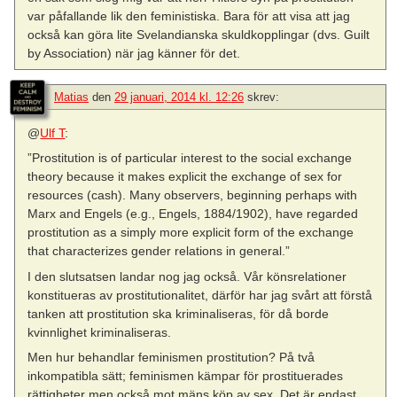
var påfallande lik den feministiska. Bara för att visa att jag
också kan göra lite Svelandianska skuldkopplingar (dvs. Guilt
by Association) när jag känner för det.
Matias
den
29 januari, 2014 kl. 12:26
skrev:
@
Ulf T
:
”Prostitution is of particular interest to the social exchange
theory because it makes explicit the exchange of sex for
resources (cash). Many observers, beginning perhaps with
Marx and Engels (e.g., Engels, 1884/1902), have regarded
prostitution as a simply more explicit form of the exchange
that characterizes gender relations in general.”
I den slutsatsen landar nog jag också. Vår könsrelationer
konstitueras av prostitutionalitet, därför har jag svårt att förstå
tanken att prostitution ska kriminaliseras, för då borde
kvinnlighet kriminaliseras.
Men hur behandlar feminismen prostitution? På två
inkompatibla sätt; feminismen kämpar för prostituerades
rättigheter men också mot mäns köp av sex. Det är endast