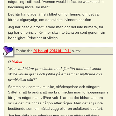
någonting i stil med: ”women would in fact be weakened in
becoming more like men”.
Det här handlade jämställdhet om för henne; om det var
fördelaktigt/nyttigt, om det stärkte kvinnors position.
Jag har besökt prostituerade men gör det inte numera, för
jag har en princip: Kvinnor ska inte tjäna en cent genom sin
kvinnlighet. Principer är viktiga.
Teodor
den
29 januari, 2014 kl. 19:11
skrev:
@
Matias
:
”Men vad bidrar prostitution med, jämfört med att kvinnor
skulle knulla gratis och jobba på ett samhällsnyttigare dvs.
symbiotiskt sätt?”
Samma sak som tex musike, skådespelare och sångare.
Syftet är att få andra att må bra, medan man förhoppningsvis
får göra något man vill/har valt. Klart att det bidrar, annars
skulle det inte finnas någon efterfrågan. Men det är ju inte
bestående som en målad vägg eller en asfalterad uppfart.
Jag har själv inga principer mot att göra affärer på detta