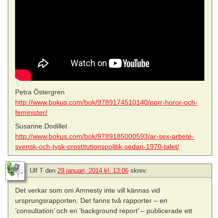
Petra Östergren
http://www.bokus.com/bok/9789174510140/porr-horor-och-
feminister/
Susanne Dodillet
http://www.bokus.com/bok/9789185000593/ar-sex-arbete-
svensk-och-tysk-prostitutionspolitik-sedan-1970-talet/
Ulf T
den
29 januari, 2014 kl. 13:06
skrev:
Det verkar som om Amnesty inte vill kännas vid
ursprungsrapporten. Det fanns två rapporter – en
’consultation’ och en ’background report’ – publicerade ett