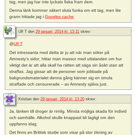
tag, men jag har inte lyckats fiska fram dem.
Denna länk kommer säkert sluta funka om ett tag, men lite
grann hittade jag i
Googles cache
.
Ulf T
den
29 januari, 2014 kl. 13:11
skrev:
@
Ulf T
:
Det intressanta med detta är ju att när man söker på
Amnesty’s sidor, hittar man massor med uttalanden om hur
viktigt det är att alla skall ha rätten att säga sin åsikt utan att
straffas. Jag gissar att de personer som jobbade på
bakgrundsmaterialet denna gång känner sig en smula
straffade och censurerade – av Amnesty själva just.
Kristian
den
29 januari, 2014 kl. 13:20
skrev:
Ja, länken till droger är rimlig. Minsta möjliga skada för individ
och samhälle. Alkohol skulle knappast bli lagligt om den
uppfanns idag.
Det finns en Brittisk studie som visar på stor ökning av