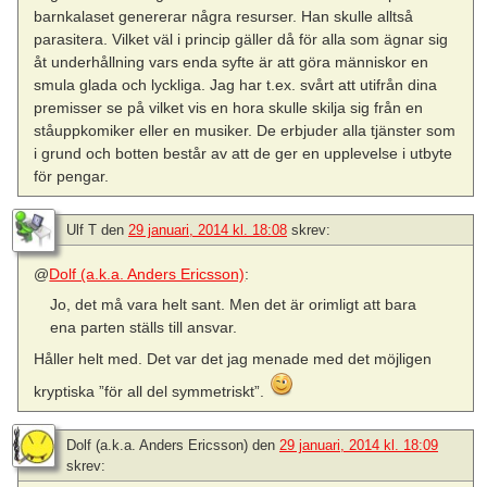
barnkalaset genererar några resurser. Han skulle alltså
parasitera. Vilket väl i princip gäller då för alla som ägnar sig
åt underhållning vars enda syfte är att göra människor en
smula glada och lyckliga. Jag har t.ex. svårt att utifrån dina
premisser se på vilket vis en hora skulle skilja sig från en
ståuppkomiker eller en musiker. De erbjuder alla tjänster som
i grund och botten består av att de ger en upplevelse i utbyte
för pengar.
Ulf T
den
29 januari, 2014 kl. 18:08
skrev:
@
Dolf (a.k.a. Anders Ericsson)
:
Jo, det må vara helt sant. Men det är orimligt att bara
ena parten ställs till ansvar.
Håller helt med. Det var det jag menade med det möjligen
kryptiska ”för all del symmetriskt”.
Dolf (a.k.a. Anders Ericsson)
den
29 januari, 2014 kl. 18:09
skrev: