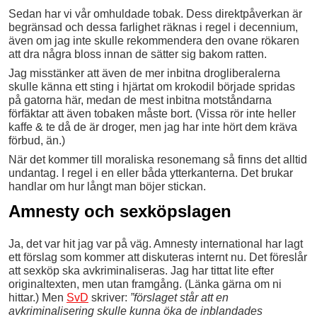
Sedan har vi vår omhuldade tobak. Dess direktpåverkan är
begränsad och dessa farlighet räknas i regel i decennium,
även om jag inte skulle rekommendera den ovane rökaren
att dra några bloss innan de sätter sig bakom ratten.
Jag misstänker att även de mer inbitna drogliberalerna
skulle känna ett sting i hjärtat om krokodil började spridas
på gatorna här, medan de mest inbitna motståndarna
förfäktar att även tobaken måste bort. (Vissa rör inte heller
kaffe & te då de är droger, men jag har inte hört dem kräva
förbud, än.)
När det kommer till moraliska resonemang så finns det alltid
undantag. I regel i en eller båda ytterkanterna. Det brukar
handlar om hur långt man böjer stickan.
Amnesty och sexköpslagen
Ja, det var hit jag var på väg. Amnesty international har lagt
ett förslag som kommer att diskuteras internt nu. Det föreslår
att sexköp ska avkriminaliseras. Jag har tittat lite efter
originaltexten, men utan framgång. (Länka gärna om ni
hittar.) Men
SvD
skriver:
”
förslaget står att en
avkriminalisering skulle kunna öka de inblandades