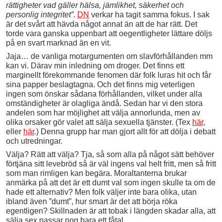
rättigheter vad gäller hälsa, jämlikhet, säkerhet och
personlig integritet”
.
DN
verkar ha tagit samma fokus. I sak
är det svårt att hävda något annat än att de har rätt. Det
torde vara ganska uppenbart att oegentligheter lättare döljs
på en svart marknad än en vit.
Jaja… de vanliga motargumenten om slavförhållanden mm
kan vi. Därav min inledning om droger. Det finns ett
marginellt förekommande fenomen där folk luras hit och får
sina papper beslagtagna. Och det finns mig veterligen
ingen som önskar sådana förhållanden, vilket under alla
omständigheter är olagliga ändå. Sedan har vi den stora
andelen som har möjlighet att välja annorlunda, men av
olika orsaker gör valet att sälja sexuella tjänster. (Tex
här
,
eller
här
.) Denna grupp har man gjort allt för att dölja i debatt
och utredningar.
Välja? Rätt att välja? Tja, så som alla på något sätt behöver
förtjäna sitt levebröd så är väl ingens val helt fritt, men så fritt
som man rimligen kan begära. Moraltanterna brukar
anmärka på att det är ett dumt val som ingen skulle ta om de
hade ett alternativ? Men folk väljer inte bara olika, utan
ibland även ”dumt”, hur smart är det att börja röka
egentligen? Skillnaden är att tobak i längden skadar alla, att
sälja sex passar nog bara ett fåtal.