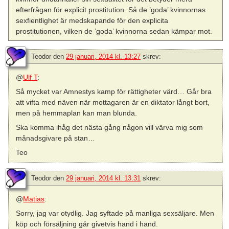
efterfrågan för explicit prostitution. Så de ’goda’ kvinnornas
sexfientlighet är medskapande för den explicita
prostitutionen, vilken de ’goda’ kvinnorna sedan kämpar mot.
Teodor
den
29 januari, 2014 kl. 13:27
skrev:
@
Ulf T
:
Så mycket var Amnestys kamp för rättigheter värd… Går bra
att vifta med näven när mottagaren är en diktator långt bort,
men på hemmaplan kan man blunda.
Ska komma ihåg det nästa gång någon vill värva mig som
månadsgivare på stan…
Teo
Teodor
den
29 januari, 2014 kl. 13:31
skrev:
@
Matias
:
Sorry, jag var otydlig. Jag syftade på manliga sexsäljare. Men
köp och försäljning går givetvis hand i hand.