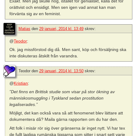
Exakt. Men jag skulle nog, istället för genialiskt, kalla det för
orättvist och ensidigt. Men sen igen vad annat kan man
förvänta sig av en feminist.
Matias
den
29 januari, 2014 kl. 13:49
skrev:
@
Teodor
:
Ok. jag missförstod dig då. Men sant, köp och försäljning ska
inte diskuteras åtskilt från varandra.
Teodor
den
29 januari, 2014 kl. 13:50
skrev:
@
Kristian
:
”Det finns en Brittisk studie som visar på stor ökning av
människosmuggling i Tyskland sedan prostitution
legaliserades.”
Möjligt, det kan också vara så att fenomenet blev lättare att
dokumentera då? Maila gärna rapporten om du har den.
Att folk i misär rör sig över gränserna är inget nytt. Vi har tex
de fullt lagliga rumänska tiggarna som sitter i snart sett varje