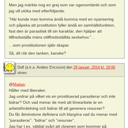
Men jag märkte nog en grej som var ogenomtänkt och som
jag vill utöka med efterföljande:
”Här kunde man komma ändå komma med en nyansering
och påpeka att prostitution fyller ändå en samhällsfunktion,
fast den är parasitisk till sin karaktär, den hjälper att
tillfredsställa mäns otillfredsställda sexbehov.”…
…som prostitutionen själv skapar.
Så, dit rök den tanken, kanske?
Dolf (a.k.a. Anders Ericsson)
den
29 januari, 2014 kl. 18:06
skrev:
@
Matias
:
Håller med liberalen.
Jag undrar på vilket vis en prostituerad parasiterar och inte
bidrar? Och vad menar de med att lönearbete är en
arbetsfördelning och bidrar till att generera resurser?
Du får åtminstone definiera och klargöra vad du menar med
”parasiterar”, ”bidrar” och ”resurser”.
Jag har t.ex. väldigt svårt att clownen som kommer på