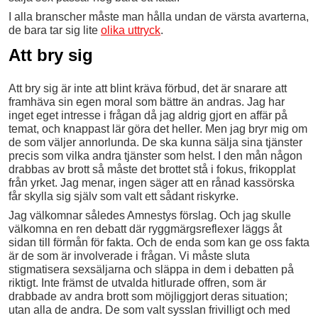
I alla branscher måste man hålla undan de värsta avarterna,
de bara tar sig lite
olika uttryck
.
Att bry sig
Att bry sig är inte att blint kräva förbud, det är snarare att
framhäva sin egen moral som bättre än andras. Jag har
inget eget intresse i frågan då jag aldrig gjort en affär på
temat, och knappast lär göra det heller. Men jag bryr mig om
de som väljer annorlunda. De ska kunna sälja sina tjänster
precis som vilka andra tjänster som helst. I den mån någon
drabbas av brott så måste det brottet stå i fokus, frikopplat
från yrket. Jag menar, ingen säger att en rånad kassörska
får skylla sig själv som valt ett sådant riskyrke.
Jag välkomnar således Amnestys förslag. Och jag skulle
välkomna en ren debatt där ryggmärgsreflexer läggs åt
sidan till förmån för fakta. Och de enda som kan ge oss fakta
är de som är involverade i frågan. Vi måste sluta
stigmatisera sexsäljarna och släppa in dem i debatten på
riktigt. Inte främst de utvalda hitlurade offren, som är
drabbade av andra brott som möjliggjort deras situation;
utan alla de andra. De som valt sysslan frivilligt och med