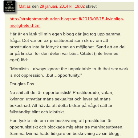
Matias
den
29 januari, 2014 kl. 19:02
skrev:
http://straightmansburden.blogspot.fi/2013/06/15-kvinnliga-
mojligheter.html
Här är en länk till min egen blogg där jag tog upp samma
fråga. Det var en ex-prostituerad som skrev om att
prostitution inte är fötryck utan en möjlighet. Synd att en del
är på finska, för den delen var bäst. Citatet (inte hennes
eget) löd:
”Moralists…always ignore the unpalatable truth that sex work
is not oppression…but…opportunity.”
Douglas Fox
No shit att det är opportunistisk! Prostituerade, vafan;
kvinnor, utnyttjar mäns sexualitet och lever på mäns
bekostnad. Att hävda att detta bidrar på något sätt är
fullständigt blint och idiotiskt.
Hon tyckte inte om min beskrivning att prostitution är
opportunistiskt och blockade mig efter tre meningsutbyten.
Samma kvinna hade tidigare en beskrivning av sin blogg,