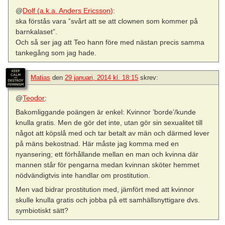
@
Dolf (a.k.a. Anders Ericsson)
:
ska förstås vara ”svårt att se att clownen som kommer på
barnkalaset”.
Och så ser jag att Teo hann före med nästan precis samma
tankegång som jag hade.
Matias
den
29 januari, 2014 kl. 18:15
skrev:
@
Teodor
:
Bakomliggande poängen är enkel: Kvinnor ’borde’/kunde
knulla gratis. Men de gör det inte, utan gör sin sexualitet till
något att köpslå med och tar betalt av män och därmed lever
på mäns bekostnad. Här måste jag komma med en
nyansering; ett förhållande mellan en man och kvinna där
mannen står för pengarna medan kvinnan sköter hemmet
nödvändigtvis inte handlar om prostitution.
Men vad bidrar prostitution med, jämfört med att kvinnor
skulle knulla gratis och jobba på ett samhällsnyttigare dvs.
symbiotiskt sätt?