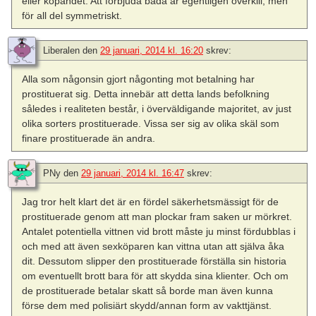
eller köpandet. Att förbjuda båda är egentligen overkill, men
för all del symmetriskt.
Liberalen
den
29 januari, 2014 kl. 16:20
skrev:
Alla som någonsin gjort någonting mot betalning har
prostituerat sig. Detta innebär att detta lands befolkning
således i realiteten består, i överväldigande majoritet, av just
olika sorters prostituerade. Vissa ser sig av olika skäl som
finare prostituerade än andra.
PNy
den
29 januari, 2014 kl. 16:47
skrev:
Jag tror helt klart det är en fördel säkerhetsmässigt för de
prostituerade genom att man plockar fram saken ur mörkret.
Antalet potentiella vittnen vid brott måste ju minst fördubblas i
och med att även sexköparen kan vittna utan att själva åka
dit. Dessutom slipper den prostituerade förställa sin historia
om eventuellt brott bara för att skydda sina klienter. Och om
de prostituerade betalar skatt så borde man även kunna
förse dem med polisiärt skydd/annan form av vakttjänst.