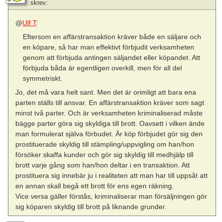
skrev:
@
Ulf T
:
Eftersom en affärstransaktion kräver både en säljare och
en köpare, så har man effektivt förbjudit verksamheten
genom att förbjuda antingen säljandet eller köpandet. Att
förbjuda båda är egentligen overkill, men för all del
symmetriskt.
Jo, det må vara helt sant. Men det är orimligt att bara ena
parten ställs till ansvar. En affärstransaktion kräver som sagt
minst två parter. Och är verksamheten kriminaliserad måste
bägge parter göra sig skyldiga till brott. Oavsett i vilken ände
man formulerat själva förbudet. Är köp förbjudet gör sig den
prostituerade skyldig till stämpling/uppvigling om han/hon
försöker skaffa kunder och gör sig skyldig till medhjälp till
brott varje gång som han/hon deltar i en transaktion. Att
prostituera sig innebär ju i realiteten att man har till uppsåt att
en annan skall begå ett brott för ens egen räkning.
Vice versa gäller förstås, kriminaliserar man försäljningen gör
sig köparen skyldig till brott på liknande grunder.