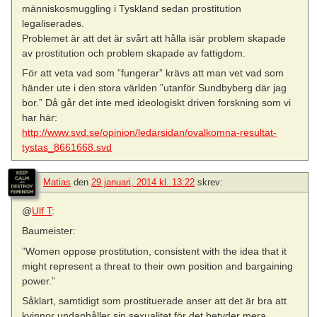
människosmuggling i Tyskland sedan prostitution
legaliserades.
Problemet är att det är svårt att hålla isär problem skapade
av prostitution och problem skapade av fattigdom.
För att veta vad som ”fungerar” krävs att man vet vad som
händer ute i den stora världen ”utanför Sundbyberg där jag
bor.” Då går det inte med ideologiskt driven forskning som vi
har här:
http://www.svd.se/opinion/ledarsidan/ovalkomna-resultat-
tystas_8661668.svd
Matias
den
29 januari, 2014 kl. 13:22
skrev:
@
Ulf T
:
Baumeister:
”Women oppose prostitution, consistent with the idea that it
might represent a threat to their own position and bargaining
power.”
Såklart, samtidigt som prostituerade anser att det är bra att
kvinnor undanhåller sin sexualitet för det betyder mera