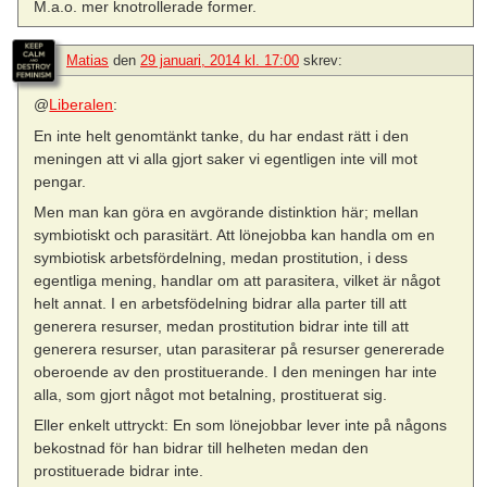
M.a.o. mer knotrollerade former.
Matias
den
29 januari, 2014 kl. 17:00
skrev:
@
Liberalen
:
En inte helt genomtänkt tanke, du har endast rätt i den
meningen att vi alla gjort saker vi egentligen inte vill mot
pengar.
Men man kan göra en avgörande distinktion här; mellan
symbiotiskt och parasitärt. Att lönejobba kan handla om en
symbiotisk arbetsfördelning, medan prostitution, i dess
egentliga mening, handlar om att parasitera, vilket är något
helt annat. I en arbetsfödelning bidrar alla parter till att
generera resurser, medan prostitution bidrar inte till att
generera resurser, utan parasiterar på resurser genererade
oberoende av den prostituerande. I den meningen har inte
alla, som gjort något mot betalning, prostituerat sig.
Eller enkelt uttryckt: En som lönejobbar lever inte på någons
bekostnad för han bidrar till helheten medan den
prostituerade bidrar inte.