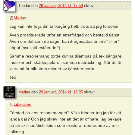
Teodor
den
29 januari, 2014 kl. 17:59
skrev:
@
Matias
:
Jag kan inte följa din tankegång helt, trots att jag försöker.
Även prostituerade utför en efterfrågad och beställd tjänst.
Även om det som du säger kan ifrågasättas om de ”tillför”
något (synligt/bestående?).
Samma resonemang torde kunna tillämpas på tex sångare,
musiker och skådespelare i samma utsträckning. När de är
klara så är allt utom minnet av tjänsten borta.
Teo
Matias
den
29 januari, 2014 kl. 18:05
skrev:
@
Liberalen
:
Förstod du ens resonemanget? Vilka friheter tog jag för att
landa där? Och jag skrev inte att det är ofinare, jag pekade
på en skillnad/distinktion som existerar oberoende av min
tolkning.