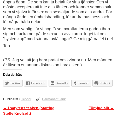
öppna ögon. De som kan ta betalt för sina tjänster. Och vi
måste acceptera att inte alla tänker och känner samma sak
som vi själva inför sex och sexsäljande som alla andra. För
många är det en ömhetshandling, för andra business, och
för några båda delar.
Men som vanligt lär vi nog få se moraltanterna gadda ihop
sig och racka ner på de sexuella avvikarna. Inget tal om
”systerskap” med sådana avfällingar? Ge mig gärna fel i det.
Teo
(PS. Jag vet att jag bara pratat om kvinnor nu. Men männen
är liksom en annan diskussion i praktiken.)
Dela det här:
Twitter
Facebook
LinkedIn
Tumblr
Skriv ut
Publicerat i
Teodor
Permanent länk
←
I satyrens tecken (starring
Förbjud allt
→
Inläggsnavigering
Stolle Knölsoft)