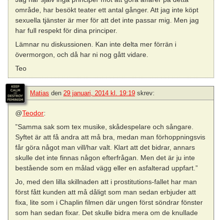
område, har besökt teater ett antal gånger. Att jag inte köpt
sexuella tjänster är mer för att det inte passar mig. Men jag
har full respekt för dina principer.
Lämnar nu diskussionen. Kan inte delta mer förrän i
övermorgon, och då har ni nog gått vidare.
Teo
Matias
den
29 januari, 2014 kl. 19:19
skrev:
@
Teodor
:
”Samma sak som tex musike, skådespelare och sångare.
Syftet är att få andra att må bra, medan man förhoppningsvis
får göra något man vill/har valt. Klart att det bidrar, annars
skulle det inte finnas någon efterfrågan. Men det är ju inte
bestående som en målad vägg eller en asfalterad uppfart.”
Jo, med den lilla skillnaden att i prostitutions-fallet har man
först fått kunden att må dåligt som man sedan erbjuder att
fixa, lite som i Chaplin filmen där ungen först söndrar fönster
som han sedan fixar. Det skulle bidra mera om de knullade