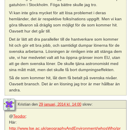
gatuhörn i Stockholm. Föga bättre skulle jag tro.
Vi kan inte göra mycket för att lösa problemet i deras
hemländer, det är respektive folks/nations uppgift. Men vi kan
göra tillvaron så dräglig som möjligt för de som kommer hit.
Oavsett hur det går till.
Det är lätt att dra paralleller till de hantverkare som kommer
hit och gör ett bra jobb, och samtidigt dumpar lönerna för de
svenska arbetarna. Lösningen är rimligen inte att stänga dem
ute, vi har medvetet valt att ha öppna gränser inom EU, utan
att ge dem svenska löner. De skulle tjäna astronomiskt med
sina mått mätt, men det skulle få bort dumpningseffekten.
Så de som kommer hit, låt dem få betalt på svenska nivåer.
Oavsett bransch. Det är en lösning jag tror är mer hållbar än
andra.
Kristian
den
29 januari, 2014 kl. 14:00
skrev:
@
Teodor
:
Här:
http://www.lse.ac.uk/geographyAndEnvironment/whosWho/pr