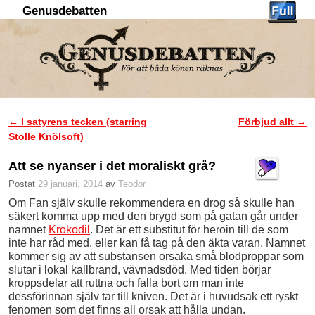
Genusdebatten
Hoppa till huvudinnehåll
Hoppa till sekundärt innehåll
←
I satyrens tecken (starring
Förbjud allt
→
Inläggsnavigering
Stolle Knölsoft)
Att se nyanser i det moraliskt grå?
Postat
29 januari, 2014
av
Teodor
Om Fan själv skulle rekommendera en drog så skulle han
säkert komma upp med den brygd som på gatan går under
namnet
Krokodil
. Det är ett substitut för heroin till de som
inte har råd med, eller kan få tag på den äkta varan. Namnet
kommer sig av att substansen orsaka små blodproppar som
slutar i lokal kallbrand, vävnadsdöd. Med tiden börjar
kroppsdelar att ruttna och falla bort om man inte
dessförinnan själv tar till kniven. Det är i huvudsak ett ryskt
fenomen som det finns all orsak att hålla undan.