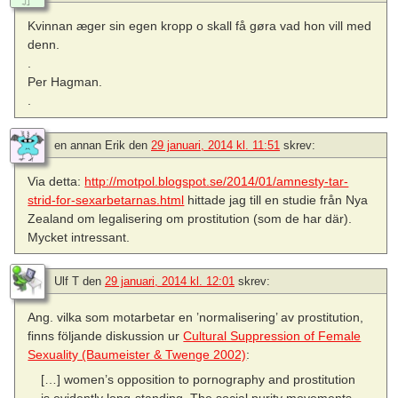
Kvinnan æger sin egen kropp o skall få gøra vad hon vill med
denn.
.
Per Hagman.
.
en annan Erik
den
29 januari, 2014 kl. 11:51
skrev:
Via detta:
http://motpol.blogspot.se/2014/01/amnesty-tar-
strid-for-sexarbetarnas.html
hittade jag till en studie från Nya
Zealand om legalisering om prostitution (som de har där).
Mycket intressant.
Ulf T
den
29 januari, 2014 kl. 12:01
skrev:
Ang. vilka som motarbetar en ’normalisering’ av prostitution,
finns följande diskussion ur
Cultural Suppression of Female
Sexuality (Baumeister & Twenge 2002)
:
[…] women’s opposition to pornography and prostitution
is evidently long-standing. The social purity movements