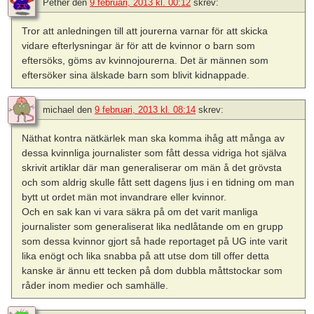
Pether
den
9 februari, 2013 kl. 00:12
skrev:
Tror att anledningen till att jourerna varnar för att skicka
vidare efterlysningar är för att de kvinnor o barn som
eftersöks, göms av kvinnojourerna. Det är männen som
eftersöker sina älskade barn som blivit kidnappade.
michael
den
9 februari, 2013 kl. 08:14
skrev:
Näthat kontra nätkärlek man ska komma ihåg att många av
dessa kvinnliga journalister som fått dessa vidriga hot själva
skrivit artiklar där man generaliserar om män å det grövsta
och som aldrig skulle fått sett dagens ljus i en tidning om man
bytt ut ordet män mot invandrare eller kvinnor.
Och en sak kan vi vara säkra på om det varit manliga
journalister som generaliserat lika nedlåtande om en grupp
som dessa kvinnor gjort så hade reportaget på UG inte varit
lika enögt och lika snabba på att utse dom till offer detta
kanske är ännu ett tecken på dom dubbla måttstockar som
råder inom medier och samhälle.