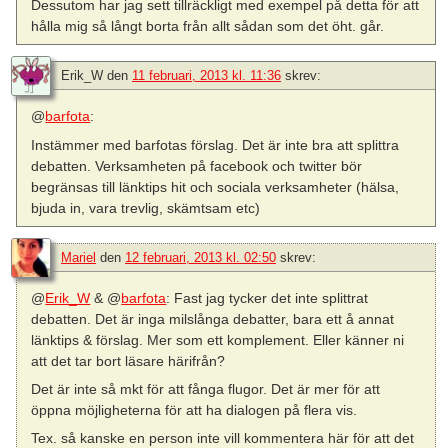
Dessutom har jag sett tillräckligt med exempel på detta för att
hålla mig så långt borta från allt sådan som det öht. går.
Erik_W
den
11 februari, 2013 kl. 11:36
skrev:
@
barfota
:
Instämmer med barfotas förslag. Det är inte bra att splittra
debatten. Verksamheten på facebook och twitter bör
begränsas till länktips hit och sociala verksamheter (hälsa,
bjuda in, vara trevlig, skämtsam etc)
Mariel
den
12 februari, 2013 kl. 02:50
skrev:
@
Erik_W
& @
barfota
: Fast jag tycker det inte splittrat
debatten. Det är inga milslånga debatter, bara ett å annat
länktips & förslag. Mer som ett komplement. Eller känner ni
att det tar bort läsare härifrån?
Det är inte så mkt för att fånga flugor. Det är mer för att
öppna möjligheterna för att ha dialogen på flera vis.
Tex. så kanske en person inte vill kommentera här för att det