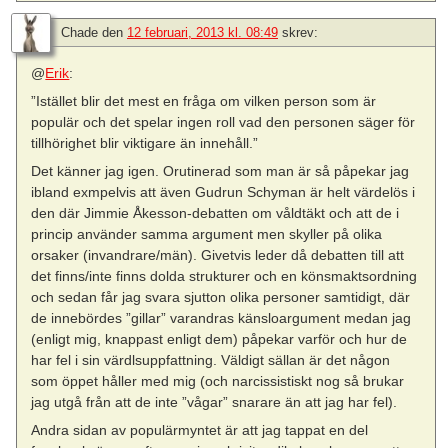
Chade
den
12 februari, 2013 kl. 08:49
skrev:
@
Erik
:
”Istället blir det mest en fråga om vilken person som är
populär och det spelar ingen roll vad den personen säger för
tillhörighet blir viktigare än innehåll.”
Det känner jag igen. Orutinerad som man är så påpekar jag
ibland exmpelvis att även Gudrun Schyman är helt värdelös i
den där Jimmie Åkesson-debatten om våldtäkt och att de i
princip använder samma argument men skyller på olika
orsaker (invandrare/män). Givetvis leder då debatten till att
det finns/inte finns dolda strukturer och en könsmaktsordning
och sedan får jag svara sjutton olika personer samtidigt, där
de innebördes ”gillar” varandras känsloargument medan jag
(enligt mig, knappast enligt dem) påpekar varför och hur de
har fel i sin värdlsuppfattning. Väldigt sällan är det någon
som öppet håller med mig (och narcissistiskt nog så brukar
jag utgå från att de inte ”vågar” snarare än att jag har fel).
Andra sidan av populärmyntet är att jag tappat en del