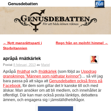
Genusdebatten
Hoppa till huvudinnehåll
Hoppa till sekundärt innehåll
←
Nytt mansrättsparti i
Regn från en molnfri himmel
→
Inläggsnavigering
Storbritannien
apråpå #nätkärlek
Postat
8 februari, 2013
av
Mariel
Apråpå
#näthat
och
#nätkärlek
(som följd av
Uppdrag
gransknings ”Männen som näthatar kvinnor”
)… så vill jag
bara passa på att säga att
Genusdebatten också finns på
Facebook
, för dem som gillar det lr kanske till och med
älskar. Man ansöker om att bli medlem, och innehållet är
offentligt. Där kan man också posta länktips, debattera
ämnen, och engagera sig i jämställdhetsfrågor.