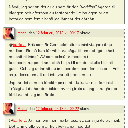
Nåväl, jag ser att det är du som är den
”verkliga”
ägaren till
bloggen och eftersom du fortfarande i mina ögon är att
betrakta som feminist så jag lämnar det därhän.
Mariel
den
12 februari, 2013 kl. 09:17
skrev:
@
barfota
: Erik som är Genusdebattens iniativtagare är ju
medlem där, så han får väl bara säga till om det ”gått i helt
motsatt riktning”. AV som också är medlem i
facebookgruppen kan också hojta till om det skulle bli helt
galet. Och jag antar att du inte ser dem som feminister… Erik
sa ju dessutom att det inte var ett problem nu.
Jag tar det som en förolämpning att du kallar mig feminist.
Tråkigt att du har den bilden av mig,trots att jag flera gånger
förklarat att jag inte är det.
Mariel
den
12 februari, 2013 kl. 09:22
skrev:
@
barfota
: Ja men om man mailar oss, så ser vi ju deras mail.
Det är inte alla som är helt bekväma med det.