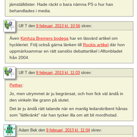
jämställdister. Hade räckt o bara nämna PS o hur han
behandlades i media.
Ulf T
den
9 februari, 2013 kl. 10:56
skrev:
Även
Kimhza Bremers bodega
har en läsvärd artikel om
hyckleriet. Följ också gärna länken till
Rockis artikel
där hon
uppmärksammar en rätt sanslös debattartikel i Aftonbladet
från 2004.
Ulf T
den
9 februari, 2013 kl. 11:03
skrev:
Pether
:
Jo, men utrymmet är ju begränsat, och hon fick väl ändå in
den vinkeln lite grann på slutet.
Det är ju ändå rätt talande när en manlig ledarskribent hånas
som ”lättkränkt” när han tycker illa om att bli mordhotad.
Adam Bek
den
9 februari, 2013 kl. 11:04
skrev: