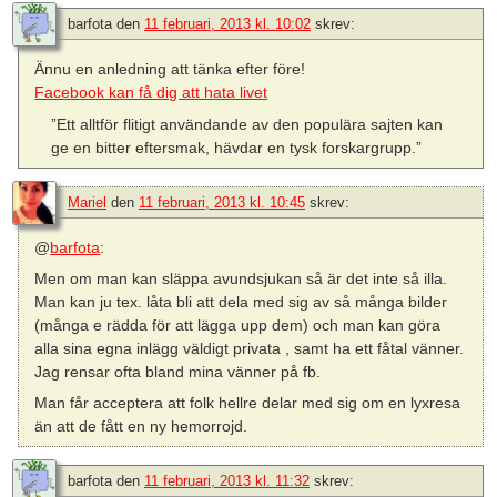
barfota
den
11 februari, 2013 kl. 10:02
skrev:
Ännu en anledning att tänka efter före!
Facebook kan få dig att hata livet
”Ett alltför flitigt användande av den populära sajten kan
ge en bitter eftersmak, hävdar en tysk forskargrupp.”
Mariel
den
11 februari, 2013 kl. 10:45
skrev:
@
barfota
:
Men om man kan släppa avundsjukan så är det inte så illa.
Man kan ju tex. låta bli att dela med sig av så många bilder
(många e rädda för att lägga upp dem) och man kan göra
alla sina egna inlägg väldigt privata , samt ha ett fåtal vänner.
Jag rensar ofta bland mina vänner på fb.
Man får acceptera att folk hellre delar med sig om en lyxresa
än att de fått en ny hemorrojd.
barfota
den
11 februari, 2013 kl. 11:32
skrev: