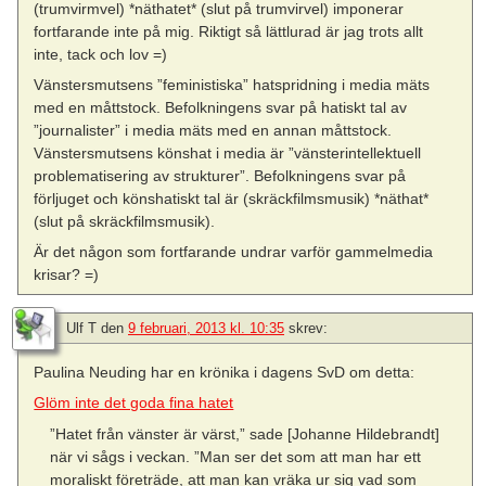
(trumvirmvel) *näthatet* (slut på trumvirvel) imponerar
fortfarande inte på mig. Riktigt så lättlurad är jag trots allt
inte, tack och lov =)
Vänstersmutsens ”feministiska” hatspridning i media mäts
med en måttstock. Befolkningens svar på hatiskt tal av
”journalister” i media mäts med en annan måttstock.
Vänstersmutsens könshat i media är ”vänsterintellektuell
problematisering av strukturer”. Befolkningens svar på
förljuget och könshatiskt tal är (skräckfilmsmusik) *näthat*
(slut på skräckfilmsmusik).
Är det någon som fortfarande undrar varför gammelmedia
krisar? =)
Ulf T
den
9 februari, 2013 kl. 10:35
skrev:
Paulina Neuding har en krönika i dagens SvD om detta:
Glöm inte det goda fina hatet
”Hatet från vänster är värst,” sade [Johanne Hildebrandt]
när vi sågs i veckan. ”Man ser det som att man har ett
moraliskt företräde, att man kan vräka ur sig vad som