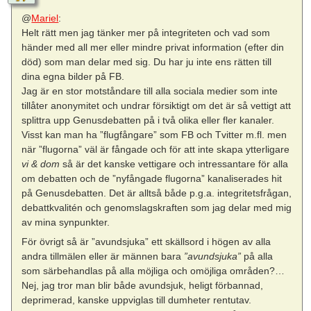
@
Mariel
:
Helt rätt men jag tänker mer på integriteten och vad som
händer med all mer eller mindre privat information (efter din
död) som man delar med sig. Du har ju inte ens rätten till
dina egna bilder på FB.
Jag är en stor motståndare till alla sociala medier som inte
tillåter anonymitet och undrar försiktigt om det är så vettigt att
splittra upp Genusdebatten på i två olika eller fler kanaler.
Visst kan man ha ”flugfångare” som FB och Tvitter m.fl. men
när ”flugorna” väl är fångade och för att inte skapa ytterligare
vi & dom
så är det kanske vettigare och intressantare för alla
om debatten och de ”nyfångade flugorna” kanaliserades hit
på Genusdebatten. Det är alltså både p.g.a. integritetsfrågan,
debattkvalitén och genomslagskraften som jag delar med mig
av mina synpunkter.
För övrigt så är ”avundsjuka” ett skällsord i högen av alla
andra tillmälen eller är männen bara
”avundsjuka”
på alla
som särbehandlas på alla möjliga och omöjliga områden?…
Nej, jag tror man blir både avundsjuk, heligt förbannad,
deprimerad, kanske uppviglas till dumheter rentutav.