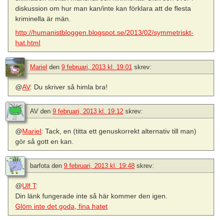
diskussion om hur man kan/inte kan förklara att de flesta
kriminella är män.
http://humanistbloggen.blogspot.se/2013/02/symmetriskt-
hat.html
Mariel
den
9 februari, 2013 kl. 19:01
skrev:
@
AV
: Du skriver så himla bra!
AV
den
9 februari, 2013 kl. 19:12
skrev:
@
Mariel
: Tack, en (titta ett genuskorrekt alternativ till man)
gör så gott en kan.
barfota
den
9 februari, 2013 kl. 19:48
skrev:
@
Ulf T
:
Din länk fungerade inte så här kommer den igen.
Glöm inte det goda, fina hatet