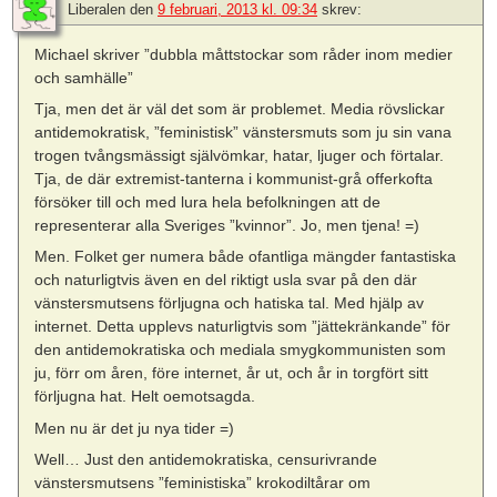
Liberalen
den
9 februari, 2013 kl. 09:34
skrev:
Michael skriver ”dubbla måttstockar som råder inom medier
och samhälle”
Tja, men det är väl det som är problemet. Media rövslickar
antidemokratisk, ”feministisk” vänstersmuts som ju sin vana
trogen tvångsmässigt självömkar, hatar, ljuger och förtalar.
Tja, de där extremist-tanterna i kommunist-grå offerkofta
försöker till och med lura hela befolkningen att de
representerar alla Sveriges ”kvinnor”. Jo, men tjena! =)
Men. Folket ger numera både ofantliga mängder fantastiska
och naturligtvis även en del riktigt usla svar på den där
vänstersmutsens förljugna och hatiska tal. Med hjälp av
internet. Detta upplevs naturligtvis som ”jättekränkande” för
den antidemokratiska och mediala smygkommunisten som
ju, förr om åren, före internet, år ut, och år in torgfört sitt
förljugna hat. Helt oemotsagda.
Men nu är det ju nya tider =)
Well… Just den antidemokratiska, censurivrande
vänstersmutsens ”feministiska” krokodiltårar om