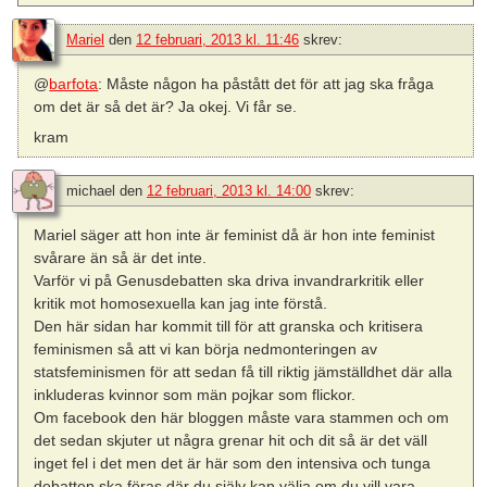
Mariel
den
12 februari, 2013 kl. 11:46
skrev:
@
barfota
: Måste någon ha påstått det för att jag ska fråga
om det är så det är? Ja okej. Vi får se.
kram
michael
den
12 februari, 2013 kl. 14:00
skrev:
Mariel säger att hon inte är feminist då är hon inte feminist
svårare än så är det inte.
Varför vi på Genusdebatten ska driva invandrarkritik eller
kritik mot homosexuella kan jag inte förstå.
Den här sidan har kommit till för att granska och kritisera
feminismen så att vi kan börja nedmonteringen av
statsfeminismen för att sedan få till riktig jämställdhet där alla
inkluderas kvinnor som män pojkar som flickor.
Om facebook den här bloggen måste vara stammen och om
det sedan skjuter ut några grenar hit och dit så är det väll
inget fel i det men det är här som den intensiva och tunga
debatten ska föras där du själv kan välja om du vill vara