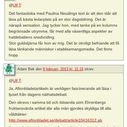
@
Ulf T
:
Det fantastiska med Paulina Neudings text är att den står att
läsa på bästa ledarplats på en stor dagstidning. Det är
närapå sensation. Jag tycker hon, med tanke på en kolumns
begränsade utrymme, får med alla väsentliga aspekter av
hatdebattens snedvriding.
Stor guldstjärna får hon av mig. Det är otroligt befriande att få
läsa tänkande människor i etablisemangsmedia. Det finns
hopp.
Adam Bek
den
9 februari, 2013 kl. 11:16
skrev:
@
Ulf T
:
Ja, Aftonbladetartikeln är verkligen fascinerande att läsa i
ljuset från dagens näthatsdebatt.
Den skrevs i samma tid och tidsanda som Ehrenbergs
fruktansvärda artikel där alla män gjordes skyldiga till alla
våldtäkter:
http://www.aftonbladet.se/debatt/article10416312.ab