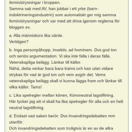
feministrysningar
i kroppen.
Samma sak med AV, han jobbar i ett yrke (barn-
indoktrineringsindustrin) som automatiskt ger mig samma
feministrysningar
och var med att driva igenom reglerna för
bloggen ex.
a. Alla människors lika värde.
Verkligen?
b. Inga personpåhopp, invektiv, ad hominem. Dvs god ton
och seriös argumentation. Vi ska inte falla i deras fälla.
Vetenskapliga belägg. Länkar till källor.
Nähä, detta verkar bara bara trams och kan utan vidare
strykas för vad är god ton och vem avgör det. Vems
vetenskapliga belägg skall vi kunna lägga fram och länkar till
vilka källor. Tams!
c. Lika spelregler mellan könen, Könsneutral lagstiftning.
Här tycker jag att vi skall ha lika spelregler för alla och en helt
neutral lagstiftning.
d. Endast vad saken berör. Dvs Invandringsdebatten mm
utanför.
Och invandringsdebatten som troligtvis är en av de allra