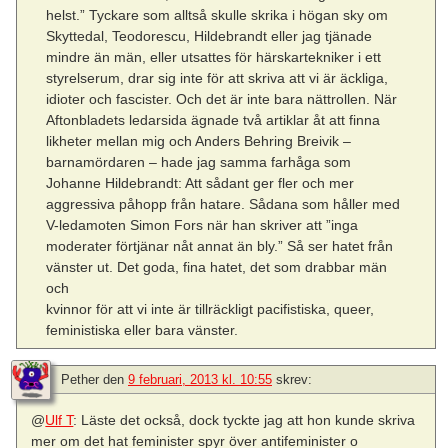
helst.” Tyckare som alltså skulle skrika i högan sky om
Skyttedal, Teodorescu, Hildebrandt eller jag tjänade
mindre än män, eller utsattes för härskartekniker i ett
styrelserum, drar sig inte för att skriva att vi är äckliga,
idioter och fascister. Och det är inte bara nättrollen. När
Aftonbladets ledarsida ägnade två artiklar åt att finna
likheter mellan mig och Anders Behring Breivik –
barnamördaren – hade jag samma farhåga som
Johanne Hildebrandt: Att sådant ger fler och mer
aggressiva påhopp från hatare. Sådana som håller med
V-ledamoten Simon Fors när han skriver att ”inga
moderater förtjänar nåt annat än bly.” Så ser hatet från
vänster ut. Det goda, fina hatet, det som drabbar män
och
kvinnor för att vi inte är tillräckligt pacifistiska, queer,
feministiska eller bara vänster.
Pether
den
9 februari, 2013 kl. 10:55
skrev:
@
Ulf T
: Läste det också, dock tyckte jag att hon kunde skriva
mer om det hat feminister spyr över antifeminister o