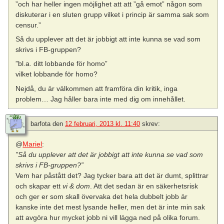
”och har heller ingen möjlighet att att ”gå emot” någon som
diskuterar i en sluten grupp vilket i princip är samma sak som
censur.”
Så du upplever att det är jobbigt att inte kunna se vad som
skrivs i FB-gruppen?
”bl.a. ditt lobbande för homo”
vilket lobbande för homo?
Nejdå, du är välkommen att framföra din kritik, inga
problem… Jag håller bara inte med dig om innehållet.
barfota
den
12 februari, 2013 kl. 11:40
skrev:
@
Mariel
:
”Så du upplever att det är jobbigt att inte kunna se vad som
skrivs i FB-gruppen?”
Vem har påstått det? Jag tycker bara att det är dumt, splittrar
och skapar ett
vi & dom
. Att det sedan är en säkerhetsrisk
och ger er som skall övervaka det hela dubbelt jobb är
kanske inte det mest lysande heller, men det är inte min sak
att avgöra hur mycket jobb ni vill lägga ned på olika forum.