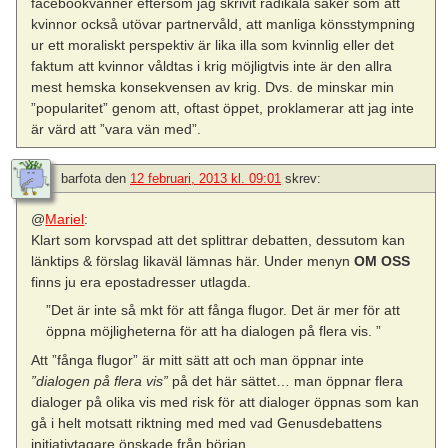
facebookvänner eftersom jag skrivit radikala saker som att
kvinnor också utövar partnervåld, att manliga könsstympning
ur ett moraliskt perspektiv är lika illa som kvinnlig eller det
faktum att kvinnor våldtas i krig möjligtvis inte är den allra
mest hemska konsekvensen av krig. Dvs. de minskar min
”popularitet” genom att, oftast öppet, proklamerar att jag inte
är värd att ”vara vän med”.
barfota
den
12 februari, 2013 kl. 09:01
skrev:
@
Mariel
:
Klart som korvspad att det splittrar debatten, dessutom kan
länktips & förslag likaväl lämnas här. Under menyn
OM OSS
finns ju era epostadresser utlagda.
”Det är inte så mkt för att fånga flugor. Det är mer för att
öppna möjligheterna för att ha dialogen på flera vis. ”
Att ”fånga flugor” är mitt sätt att och man öppnar inte
”dialogen på flera vis”
på det här sättet… man öppnar flera
dialoger på olika vis med risk för att dialoger öppnas som kan
gå i helt motsatt riktning med med vad Genusdebattens
initiativtagare önskade från början.