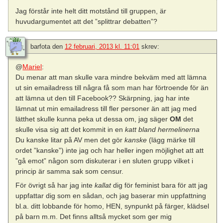
Jag förstår inte helt ditt motstånd till gruppen, är
huvudargumentet att det ”splittrar debatten”?
barfota
den
12 februari, 2013 kl. 11:01
skrev:
@
Mariel
:
Du menar att man skulle vara mindre bekväm med att lämna
ut sin emailadress till några få som man har förtroende för än
att lämna ut den till Facebook?? Skärpning, jag har inte
lämnat ut min emailadress till fler personer än att jag med
lätthet skulle kunna peka ut dessa om, jag säger
OM
det
skulle visa sig att det kommit in en
katt bland hermelinerna
Du kanske litar på AV men det gör
kanske
(lägg märke till
ordet ”kanske”) inte jag och har heller ingen möjlighet att att
”gå emot” någon som diskuterar i en sluten grupp vilket i
princip är samma sak som censur.
För övrigt så har jag inte
kallat
dig för feminist bara för att jag
uppfattar dig som en sådan, och jag baserar min uppfattning
bl.a. ditt lobbande för homo, HEN, synpunkt på färger, klädsel
på barn m.m. Det finns alltså mycket som ger mig