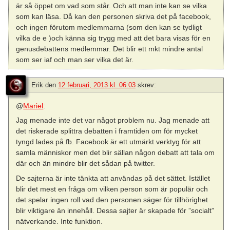
är så öppet om vad som står. Och att man inte kan se vilka
som kan läsa. Då kan den personen skriva det på facebook,
och ingen förutom medlemmarna (som den kan se tydligt
vilka de e )och känna sig trygg med att det bara visas för en
genusdebattens medlemmar. Det blir ett mkt mindre antal
som ser iaf och man ser vilka det är.
Erik
den
12 februari, 2013 kl. 06:03
skrev:
@
Mariel
:
Jag menade inte det var något problem nu. Jag menade att
det riskerade splittra debatten i framtiden om för mycket
tyngd lades på fb. Facebook är ett utmärkt verktyg för att
samla människor men det blir sällan någon debatt att tala om
där och än mindre blir det sådan på twitter.
De sajterna är inte tänkta att användas på det sättet. Istället
blir det mest en fråga om vilken person som är populär och
det spelar ingen roll vad den personen säger för tillhörighet
blir viktigare än innehåll. Dessa sajter är skapade för ”socialt”
nätverkande. Inte funktion.