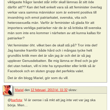
viktigaste frågor landet står inför skall lämnas åt sitt öde
därför att?? Kan det helt enkelt vara så att feminister överlag
verkar vara samma människor som är extremt positiva till
invandring och emot patriarkatet, svenska, vita och
heterosexuella män. Varför är feminister så glada för att
importera verkliga patriarker när de är så kritiska till svenska
män som inte ens kommer i närheten av att kunna kallas för
patriarker?
Vet feminister öht. vilket ben de skall stå på? Tror inte det!
Jag kanske framför både hård och i mångas tycke helt
grundlös kritik men det är sån jag är och det är så jag
upplever Genusdebatten. Be mig lämna er ifred och ja gör
det utan tvekan, vill ni inte ha synpunkter eller kritik så är
Facebook och en sluten grupp det perfekta valet.
Det är din blogg Mariel, gör som du vill.
Mariel
den
12 februari, 2013 kl. 11:32
skrev:
@
barfota
: Vi är oense i så mkt att jag inte vet var jag ska
börja. Men…