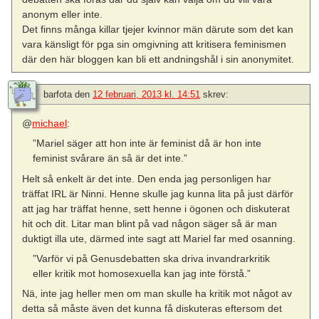
anonym eller inte.
Det finns många killar tjejer kvinnor män därute som det kan
vara känsligt för pga sin omgivning att kritisera feminismen
där den här bloggen kan bli ett andningshål i sin anonymitet.
barfota
den
12 februari, 2013 kl. 14:51
skrev:
@
michael
:
”Mariel säger att hon inte är feminist då är hon inte
feminist svårare än så är det inte.”
Helt så enkelt är det inte. Den enda jag personligen har
träffat IRL är Ninni. Henne skulle jag kunna lita på just därför
att jag har träffat henne, sett henne i ögonen och diskuterat
hit och dit. Litar man blint på vad någon säger så är man
duktigt illa ute, därmed inte sagt att Mariel far med osanning.
”Varför vi på Genusdebatten ska driva invandrarkritik
eller kritik mot homosexuella kan jag inte förstå.”
Nä, inte jag heller men om man skulle ha kritik mot något av
detta så måste även det kunna få diskuteras eftersom det