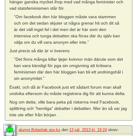
hänger ganska mycket ihop med vad många feminister och
vad statsfeminismen står för.
”Om facebook den här bloggen måste vara stammen
och om det sedan skjuter ut några grenar hit och dit så
är det väll inget fel i det men det är här som den
intensiva och tunga debatten ska föras där du själv kan
välja om du vill vara anonym eller inte.”
Just precis så där är vi överens.
”Det finns många killar tjejer kvinnor män därute som det
kan vara känsligt för pga sin omgivning att kritisera
feminismen där den här bloggen kan bli ett andningshål i
sin anonymitet.”
Exakt, och då är Facebook just ett sådant forum man skall
undvika eftersom du måste registrera dig för att kunna delta.
Nog om detta, ville bara peka på riskerna med Facebook,
splittring och ”hemliga” debatter i debatten. Mer än så var jag
inte ute efter från början.
alumni.Bolashak.gov.kz
den
13 juli, 2013 kl. 19:24
skrev: