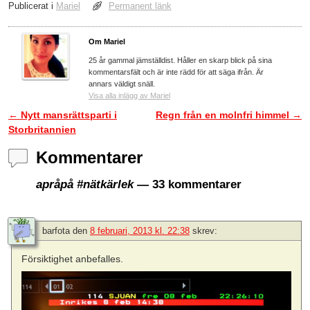
Publicerat i
Mariel
Permanent länk
Om Mariel
25 år gammal jämställdist. Håller en skarp blick på sina
kommentarsfält och är inte rädd för att säga ifrån. Är
annars väldigt snäll.
Visa alla inlägg av Mariel
←
Nytt mansrättsparti i
Regn från en molnfri himmel
→
Inläggsnavigering
Storbritannien
Kommentarer
apråpå #nätkärlek
— 33 kommentarer
barfota
den
8 februari, 2013 kl. 22:38
skrev:
Försiktighet anbefalles.