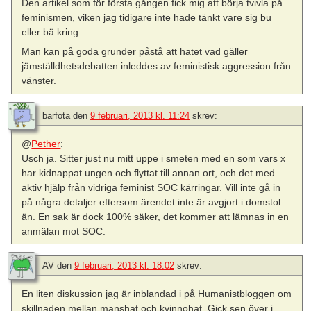
Den artikel som för första gången fick mig att börja tvivla på
feminismen, viken jag tidigare inte hade tänkt vare sig bu
eller bä kring.
Man kan på goda grunder påstå att hatet vad gäller
jämställdhetsdebatten inleddes av feministisk aggression från
vänster.
barfota
den
9 februari, 2013 kl. 11:24
skrev:
@
Pether
:
Usch ja. Sitter just nu mitt uppe i smeten med en som vars x
har kidnappat ungen och flyttat till annan ort, och det med
aktiv hjälp från vidriga feminist SOC kärringar. Vill inte gå in
på några detaljer eftersom ärendet inte är avgjort i domstol
än. En sak är dock 100% säker, det kommer att lämnas in en
anmälan mot SOC.
AV
den
9 februari, 2013 kl. 18:02
skrev:
En liten diskussion jag är inblandad i på Humanistbloggen om
skillnaden mellan manshat och kvinnohat. Gick sen över i