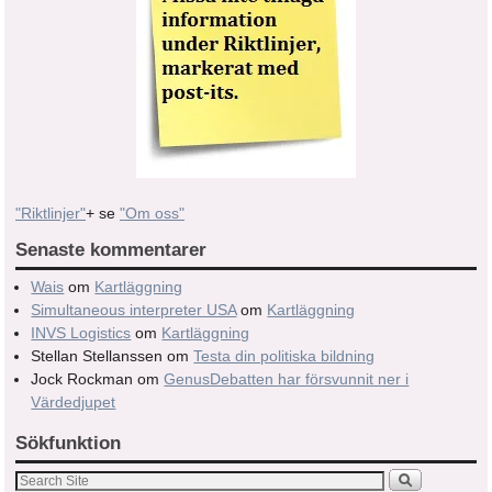
"Riktlinjer"
+ se
"Om oss"
Senaste kommentarer
Wais
om
Kartläggning
Simultaneous interpreter USA
om
Kartläggning
INVS Logistics
om
Kartläggning
Stellan Stellanssen
om
Testa din politiska bildning
Jock Rockman
om
GenusDebatten har försvunnit ner i
Värdedjupet
Sökfunktion