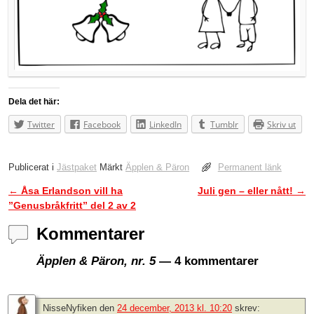
Dela det här:
Twitter
Facebook
LinkedIn
Tumblr
Skriv ut
Publicerat i
Jästpaket
Märkt
Äpplen & Päron
Permanent länk
←
Åsa Erlandson vill ha
Juli gen – eller nått!
→
Inläggsnavigering
”Genusbråkfritt” del 2 av 2
Kommentarer
Äpplen & Päron, nr. 5
— 4 kommentarer
NisseNyfiken
den
24 december, 2013 kl. 10:20
skrev: