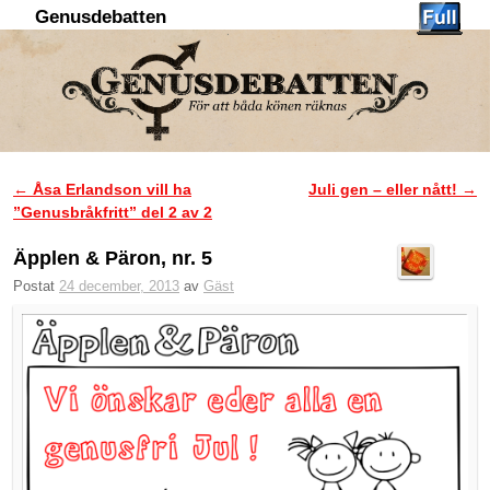
Genusdebatten
Hoppa till huvudinnehåll
Hoppa till sekundärt innehåll
←
Åsa Erlandson vill ha
Juli gen – eller nått!
→
Inläggsnavigering
”Genusbråkfritt” del 2 av 2
Äpplen & Päron, nr. 5
Postat
24 december, 2013
av
Gäst