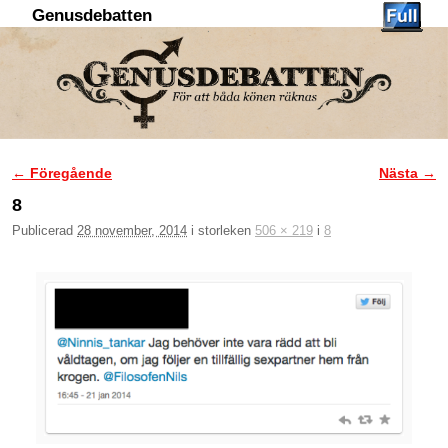
Genusdebatten
Hoppa till huvudinnehåll
Hoppa till sekundärt innehåll
← Föregående
Nästa →
Bildnavigering
8
Publicerad
28 november, 2014
i storleken
506 × 219
i
8