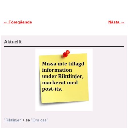
← Föregående
Nästa →
Bildnavigering
Aktuellt
"Riktlinjer"
+ se
"Om oss"