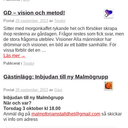
GD – vision och metod!
Postat
29 september, 2013
av
Teodor
Sitter med morgonkaffet rykande het och försöker skrapa
ihop resterna av gårdagen. Frågor restes som fick svar, men
de stora frågorna uteblev. Visioner Alla människor har
drömmar och visioner, en bild av ett bättre samhälle. För
vissa förblir det en …
Läs mer
→
Publicerat i
Teodor
Gästinlägg: Inbjudan till ny Malmögrupp
Postat
28 september, 2013
av
Gäst
Inbjudan till ny Malmögrupp
När och var?
Torsdag 3 oktober kl 18.00
Anmäl dig på
malmoforjamstalldhet@gmail.com
så skickar
vi info om adress