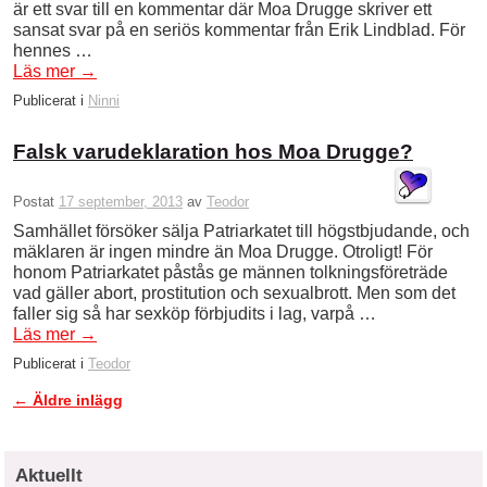
är ett svar till en kommentar där Moa Drugge skriver ett
sansat svar på en seriös kommentar från Erik Lindblad. För
hennes …
Läs mer
→
Publicerat i
Ninni
Falsk varudeklaration hos Moa Drugge?
Postat
17 september, 2013
av
Teodor
Samhället försöker sälja Patriarkatet till högstbjudande, och
mäklaren är ingen mindre än Moa Drugge. Otroligt! För
honom Patriarkatet påstås ge männen tolkningsföreträde
vad gäller abort, prostitution och sexualbrott. Men som det
faller sig så har sexköp förbjudits i lag, varpå …
Läs mer
→
Publicerat i
Teodor
←
Äldre inlägg
Inläggsnavigering
Aktuellt