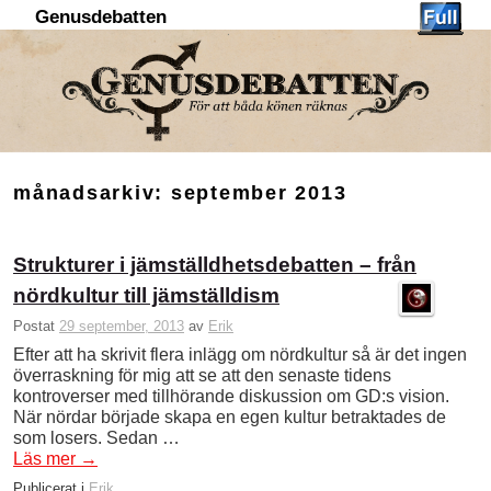
Genusdebatten
Hoppa till huvudinnehåll
Hoppa till sekundärt innehåll
månadsarkiv:
september 2013
Strukturer i jämställdhetsdebatten – från
nördkultur till jämställdism
Postat
29 september, 2013
av
Erik
Efter att ha skrivit flera inlägg om nördkultur så är det ingen
överraskning för mig att se att den senaste tidens
kontroverser med tillhörande diskussion om GD:s vision.
När nördar började skapa en egen kultur betraktades de
som losers. Sedan …
Läs mer
→
Publicerat i
Erik