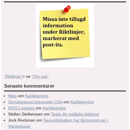
"Riktlinjer"
+ se
"Om oss"
Senaste kommentarer
Wais
om
Kartläggning
Simultaneous interpreter USA
om
Kartläggning
INVS Logistics
om
Kartläggning
Stellan Stellanssen
om
Testa din politiska bildning
Jock Rockman
om
GenusDebatten har försvunnit ner i
Värdedjupet