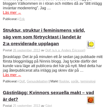
bloggen Välkommen in i röran och möttes då av ”ditt inlägg
inväntar moderering”. Jag …
Läs mer
→
Publicerat i
Erik
Struktur, struktur i feminismens värld,
säg vem som förtrycktast i landet är
2:a oreviderade upplagan
Postat
26 september, 2013
av
Dolf (a.k.a. Anders Ericsson)
[brasklapp: Det är på minuten ett år sedan jag pubbade mitt
första blogginlägg på Ninnis blogg. Jag tyckte därför det
kunde vara läge att publicera det här på nytt. Med detta har
jag återpublicerat alla inlägg jag skrev där på …
Läs mer
→
Publicerat i
Dolf
,
Genusdebatten
|
Märkt
floskler
,
språk
,
terminologi
Gästinlägg: Kvinnors sexuella makt – vad
är det?
Postat
25 september, 2013
av
Gäst