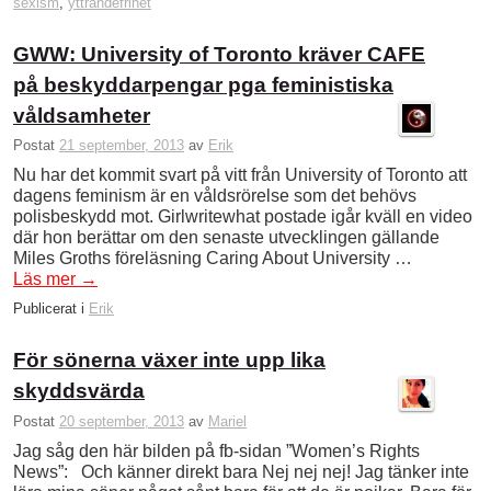
sexism
,
yttrandefrihet
GWW: University of Toronto kräver CAFE
på beskyddarpengar pga feministiska
våldsamheter
Postat
21 september, 2013
av
Erik
Nu har det kommit svart på vitt från University of Toronto att
dagens feminism är en våldsrörelse som det behövs
polisbeskydd mot. Girlwritewhat postade igår kväll en video
där hon berättar om den senaste utvecklingen gällande
Miles Groths föreläsning Caring About University …
Läs mer
→
Publicerat i
Erik
För sönerna växer inte upp lika
skyddsvärda
Postat
20 september, 2013
av
Mariel
Jag såg den här bilden på fb-sidan ”Women’s Rights
News”: Och känner direkt bara Nej nej nej! Jag tänker inte