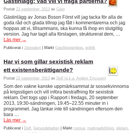
Gästinlägg: Vad vill vi fråga partierna?
Postat
23 september, 2013
av
Gäst
Gästinlägg av Jonas Bsson Först vill jag tacka för alla de
goda råd och glada tillrop jag fått i kommentarerna och jag
hoppas att vi, tillsammans, ska kunna få ihop en slutgiltig
version. Jag har tagit alla förslagen, strukturerat dem, …
Läs mer
→
Publicerat i
Jästpaket
|
Märkt
Gästblogginlägg
,
politik
Har vi som gillar sexistisk reklam
ett existensberättigande?
Postat
22 september, 2013
av
Dolf (a.k.a. Anders Ericsson)
Som den vakne kanske uppmärksammat är sossekvinnorna
på krigsstigen och vill införa bestraffning för sexistisk
reklam. Det togs upp i Rapport i fredags, 20 september
2013, 19:30-sändningen, 19.45–22.55 minuter in i
programmet. Jag länkar inte till sändningen eftersom den
bara …
Läs mer
→
Publicerat i
Dolf
,
Genusdebatten
|
Märkt
censur
,
marknadsföring
,
reklam
,