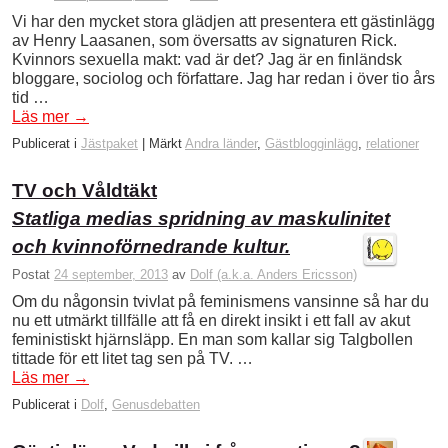
Vi har den mycket stora glädjen att presentera ett gästinlägg
av Henry Laasanen, som översatts av signaturen Rick.
Kvinnors sexuella makt: vad är det? Jag är en finländsk
bloggare, sociolog och författare. Jag har redan i över tio års
tid …
Läs mer
→
Publicerat i
Jästpaket
|
Märkt
Andra länder
,
Gästblogginlägg
,
relationer
TV och Våldtäkt
Statliga medias spridning av maskulinitet
och kvinnoförnedrande kultur.
Postat
24 september, 2013
av
Dolf (a.k.a. Anders Ericsson)
Om du någonsin tvivlat på feminismens vansinne så har du
nu ett utmärkt tillfälle att få en direkt insikt i ett fall av akut
feministiskt hjärnsläpp. En man som kallar sig Talgbollen
tittade för ett litet tag sen på TV. …
Läs mer
→
Publicerat i
Dolf
,
Genusdebatten