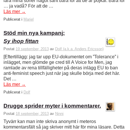
lära mina söner något sånt bara för att de är pojkar. Bara för
… ja vadå? För att de …
Läs mer
→
Publicerat i
Mariel
Stöd min nya kampanj:
Sy ihop fittan
Postat
19 september, 2013
av
Dolf (a.k.a. Anders Ericsson)
[Eftertillägg: jag tar upp EU-dokumentet om ”Tolerance” i
inlägget, men glömde ge cred till A Voice for Men, jag
ramlade av rena tillfälligheter på deras inlägg EU to ban
anti-feminist speech just när jag skulle börja med det här.
Det …
Läs mer
→
Publicerat i
Dolf
Drugge sprider myter i kommentarer.
Postat
18 september, 2013
av
Ninni
Tyvärr kan man inte skriva anonymt i meteros
kommentarsfält så jag skriver mitt här för mina läsare. Detta