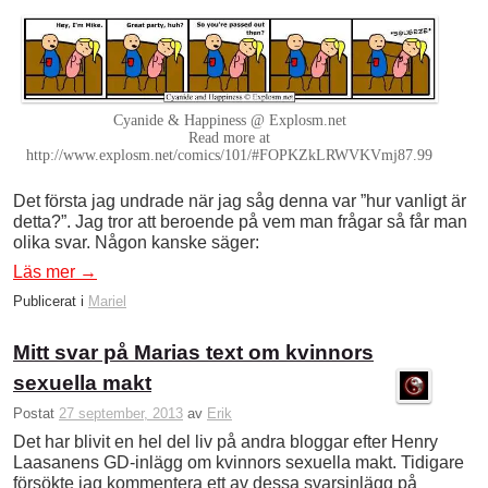
Cyanide & Happiness @ Explosm.net
Read more at
http://www.explosm.net/comics/101/#FOPKZkLRWVKVmj87.99
Det första jag undrade när jag såg denna var ”hur vanligt är
detta?”. Jag tror att beroende på vem man frågar så får man
olika svar. Någon kanske säger:
Läs mer
→
Publicerat i
Mariel
Mitt svar på Marias text om kvinnors
sexuella makt
Postat
27 september, 2013
av
Erik
Det har blivit en hel del liv på andra bloggar efter Henry
Laasanens GD-inlägg om kvinnors sexuella makt. Tidigare
försökte jag kommentera ett av dessa svarsinlägg på