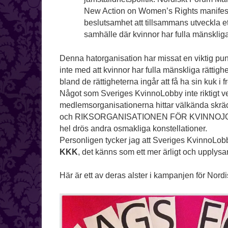
New Action on Women’s Rights manifest
beslutsamhet att tillsammans utveckla ett
samhälle där kvinnor har fulla mänskliga 
Denna hatorganisation har missat en viktig punk
inte med att kvinnor har fulla mänskliga rättig
bland de rättigheterna ingår att få ha sin kuk i f
Något som Sveriges KvinnoLobby inte riktigt ve
medlemsorganisationerna hittar välkända
och RIKSORGANISATIONEN FÖR KVINNOJO
hel drös andra osmakliga konstellationer.
Personligen tycker jag att Sveriges KvinnoLobb
KKK
, det känns som ett mer ärligt och upply
Här är ett av deras alster i kampanjen för Nord