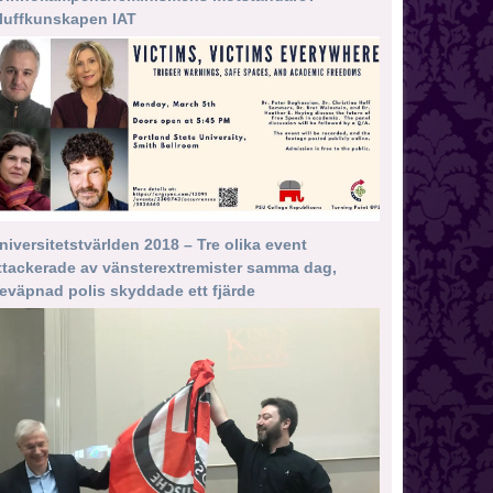
luffkunskapen IAT
niversitetstvärlden 2018 – Tre olika event
ttackerade av vänsterextremister samma dag,
eväpnad polis skyddade ett fjärde