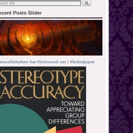
ecent Posts Slider
enusDebatten har försvunnit ner i Värdedjupet