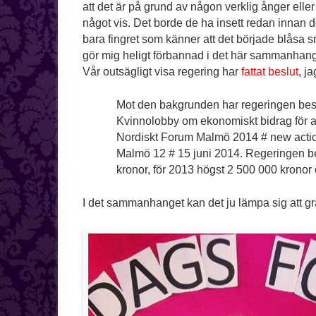
att det är på grund av någon verklig ånger eller
något vis. Det borde de ha insett redan innan d
bara fingret som känner att det började blåsa s
gör mig heligt förbannad i det här sammanhange
Vår outsägligt visa regering har
fattat beslut
, ja
Mot den bakgrunden har regeringen beslu
Kvinnolobby om ekonomiskt bidrag för a
Nordiskt Forum Malmö 2014 # new actio
Malmö 12 # 15 juni 2014. Regeringen bev
kronor, för 2013 högst 2 500 000 kronor
I det sammanhanget kan det ju lämpa sig att gr