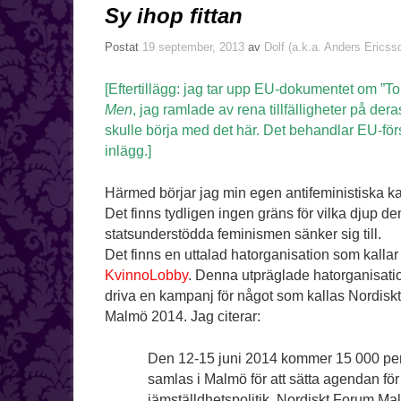
Sy ihop fittan
Postat
19 september, 2013
av
Dolf (a.k.a. Anders Ericss
[Eftertillägg: jag tar upp EU-dokumentet om ”To
Men
, jag ramlade av rena tillfälligheter på der
skulle börja med det här. Det behandlar EU-förs
inlägg.]
Härmed börjar jag min egen antifeministiska k
Det finns tydligen ingen gräns för vilka djup de
statsunderstödda feminismen sänker sig till.
Det finns en uttalad hatorganisation som kallar
KvinnoLobby
. Denna utpräglade hatorganisatio
driva en kampanj för något som kallas Nordisk
Malmö 2014. Jag citerar:
Den 12-15 juni 2014 kommer 15 000 per
samlas i Malmö för att sätta agendan för
jämställdhetspolitik. Nordiskt Forum M