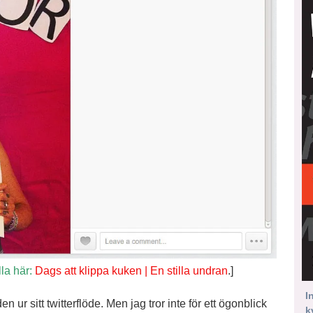
lla här:
Dags att klippa kuken | En stilla undran
.]
I
n ur sitt twitterflöde. Men jag tror inte för ett ögonblick
k