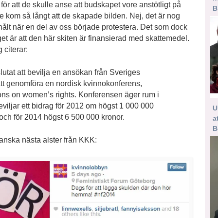
 för att de skulle anse att budskapet vore anstötligt på
B
e kom så långt att de skapade bilden. Nej, det är nog
nålt när en del av oss började protestera. Det som dock
t är att den här skiten är finansierad med skattemedel.
g citerar:
tat att bevilja en ansökan från Sveriges
tt genomföra en nordisk kvinnokonferens,
ns on women’s rights. Konferensen äger rum i
iljar ett bidrag för 2012 om högst 1 000 000
U
 och för 2014 högst 6 500 000 kronor.
a
B
anska nästa alster från KKK: