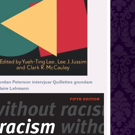
ordan Peterson intervjuar Quillettes grundare
laire Lehmann