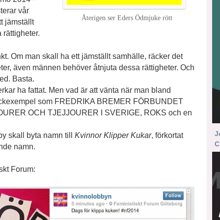
erar vår
Återigen ser Eders Ödmjuke rött
 jämställt
rättigheter.
t. Om man skall ha ett jämställt samhälle, räcker det
heter, även männen behöver åtnjuta dessa rättigheter. Och
red. Basta.
rkar ha fattat. Men vad är att vänta när man bland
 skräckexempel som FREDRIKA BREMER FÖRBUNDET
URER OCH TJEJJOURER I SVERIGE, ROKS och en
J
y skall byta namn till
Kvinnor Klipper Kukar
, förkortat
C
sande namn.
iskt Forum: