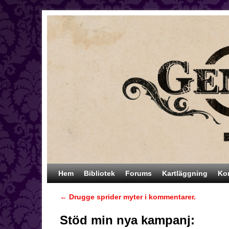
Hoppa till huvudinnehåll
Hoppa till sekundärt innehåll
Hem
Bibliotek
Forums
Kartläggning
Ko
←
Drugge sprider myter i kommentarer.
Inläggsnavigering
Stöd min nya kampanj: