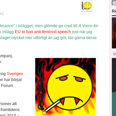
R
on)
lerance” i inlägget, men glömde ge cred till
A Voice for
as inlägg
EU to ban anti-feminist speech
just när jag
laget mycket mer utförligt än jag gör, läs gärna deras
G
ampanj.
n
 sig
Sveriges
n har börjat
t Forum
soner att
 framtidens
almö 2014 –