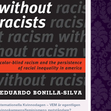
nternationella Kvinnodagen – VEM är egentligen
vinnokampens/feminismens motståndare?