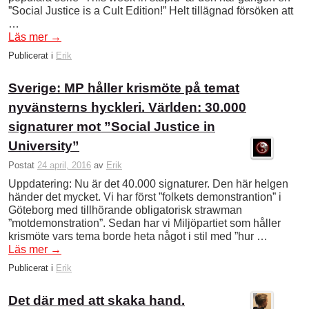
”Social Justice is a Cult Edition!” Helt tillägnad försöken att
…
Läs mer
→
Publicerat i
Erik
Sverige: MP håller krismöte på temat
nyvänsterns hyckleri. Världen: 30.000
signaturer mot ”Social Justice in
University”
Postat
24 april, 2016
av
Erik
Uppdatering: Nu är det 40.000 signaturer. Den här helgen
händer det mycket. Vi har först ”folkets demonstrantion” i
Göteborg med tillhörande obligatorisk strawman
”motdemonstration”. Sedan har vi Miljöpartiet som håller
krismöte vars tema borde heta något i stil med ”hur …
Läs mer
→
Publicerat i
Erik
Det där med att skaka hand.