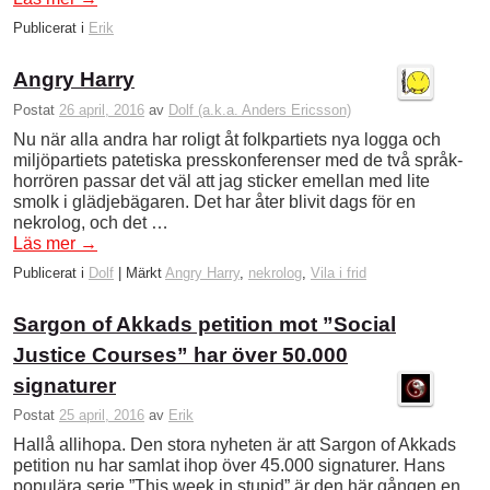
Publicerat i
Erik
Angry Harry
Postat
26 april, 2016
av
Dolf (a.k.a. Anders Ericsson)
Nu när alla andra har roligt åt folkpartiets nya logga och
miljöpartiets patetiska presskonferenser med de två språk-
horrören passar det väl att jag sticker emellan med lite
smolk i glädjebägaren. Det har åter blivit dags för en
nekrolog, och det …
Läs mer
→
Publicerat i
Dolf
|
Märkt
Angry Harry
,
nekrolog
,
Vila i frid
Sargon of Akkads petition mot ”Social
Justice Courses” har över 50.000
signaturer
Postat
25 april, 2016
av
Erik
Hallå allihopa. Den stora nyheten är att Sargon of Akkads
petition nu har samlat ihop över 45.000 signaturer. Hans
populära serie ”This week in stupid” är den här gången en