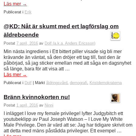
Läs mer
→
Publicerat i
Erik
@KD: Nåt är skumt med ert lagförslag om
äldreboende
Postat
7 april, 2016
av
Dolf (a.k.a. Anders Ericsson)
Min nästa ingrediens i Ett bittert piller visade sig bli mer
krävande än väntat, så den dröjer ett tag till, fast den är
påbörjad, så jag sticker emellan med att såga en dagsnyhet
så länge, bara för att visa att …
Läs mer
→
Publicerat i
Dolf
|
Märkt
åldringsvård
,
demografi
,
Kristdemokraterna
Bränn kvinnokorten nu!
Postat
1 april, 2016
av
Ninni
I inlägget I love my female privilege! lyfter Judgybitch ett
youtubeklipp av Paul Joseph Watson – I Love My White
Male Privilege. Den är värd att se: Jag har tidigare skrivit om
att detta med mäns påstådda privilegier. Ett exempel …