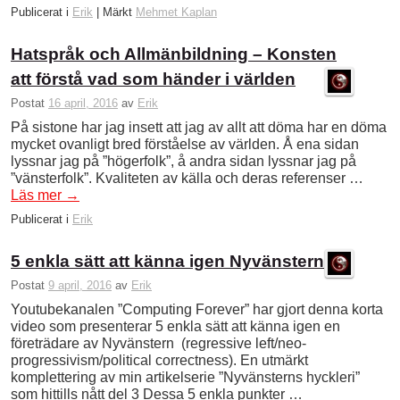
Publicerat i
Erik
|
Märkt
Mehmet Kaplan
Hatspråk och Allmänbildning – Konsten
att förstå vad som händer i världen
Postat
16 april, 2016
av
Erik
På sistone har jag insett att jag av allt att döma har en döma
mycket ovanligt bred förståelse av världen. Å ena sidan
lyssnar jag på ”högerfolk”, å andra sidan lyssnar jag på
”vänsterfolk”. Kvaliteten av källa och deras referenser …
Läs mer
→
Publicerat i
Erik
5 enkla sätt att känna igen Nyvänstern
Postat
9 april, 2016
av
Erik
Youtubekanalen ”Computing Forever” har gjort denna korta
video som presenterar 5 enkla sätt att känna igen en
företrädare av Nyvänstern (regressive left/neo-
progressivism/political correctness). En utmärkt
komplettering av min artikelserie ”Nyvänsterns hyckleri”
som hittills nått del 3 Dessa 5 enkla punkter …