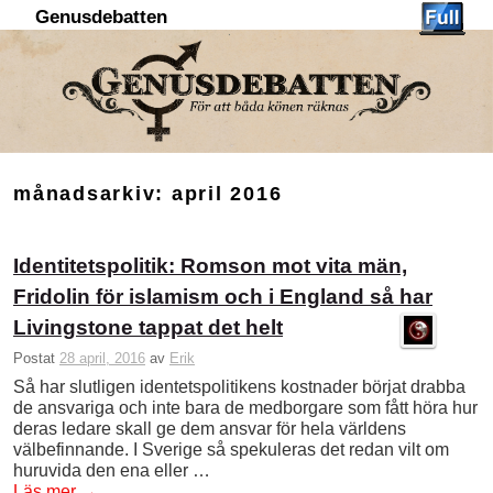
Genusdebatten
Hoppa till huvudinnehåll
Hoppa till sekundärt innehåll
månadsarkiv:
april 2016
Identitetspolitik: Romson mot vita män,
Fridolin för islamism och i England så har
Livingstone tappat det helt
Postat
28 april, 2016
av
Erik
Så har slutligen identetspolitikens kostnader börjat drabba
de ansvariga och inte bara de medborgare som fått höra hur
deras ledare skall ge dem ansvar för hela världens
välbefinnande. I Sverige så spekuleras det redan vilt om
huruvida den ena eller …
Läs mer
→