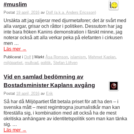
#muslim
Postat
19 april, 2016
av
Dolf (a.k.a. Anders Ericsson)
Ursäkta att jag raljerar med djurmetaforer; det är svårt med
alla vargar, grisar och råttor i politiken. Dessutom har jag
inte bara fröken Kanins demonstration i färskt minne, jag
noterar också att alla verkar peka på elefanten i cirkusen
men …
Läs mer
→
Publicerat i
Dolf
|
Märkt
Åsa Romson
,
islamism
,
Mehmet Kaplan
,
miljöpartiet
,
mullvad
,
politik
,
Stefan Löfven
Vid en samlad bedömning av
Bostadsminister Kaplans avgång
Postat
18 april, 2016
av
Erik
Så har då Miljöpartiet fått betala priset för att ha den – i
svenska mått – mest regimtrogna journalistkår man kan
föreställa sig, i kombination med att också ha de mest
okritiska anhängare av identitetspolitik som man kan tänka
sig. …
Läs mer
→