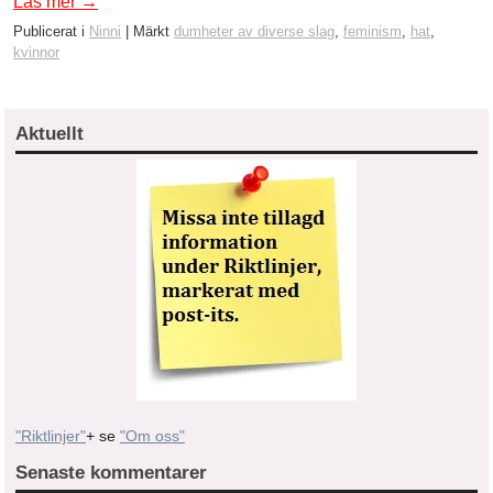
Läs mer
→
Publicerat i
Ninni
|
Märkt
dumheter av diverse slag
,
feminism
,
hat
,
kvinnor
Aktuellt
"Riktlinjer"
+ se
"Om oss"
Senaste kommentarer