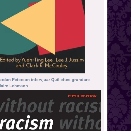
ordan Peterson intervjuar Quillettes grundare
laire Lehmann