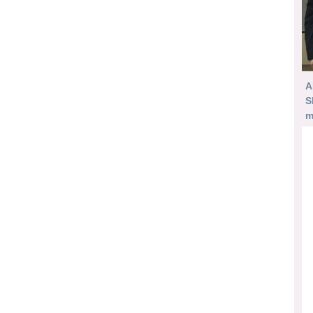
A
S
m