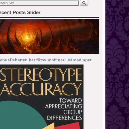
ecent Posts Slider
enusDebatten har försvunnit ner i Värdedjupet