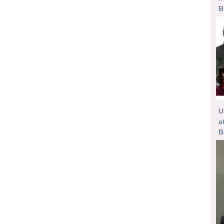
B
U
a
B