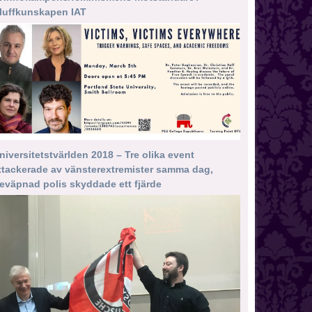
luffkunskapen IAT
niversitetstvärlden 2018 – Tre olika event
ttackerade av vänsterextremister samma dag,
eväpnad polis skyddade ett fjärde