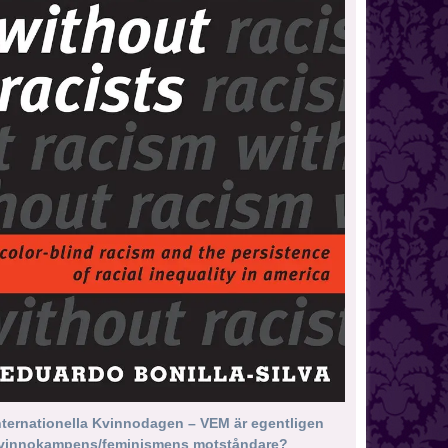
nternationella Kvinnodagen – VEM är egentligen
vinnokampens/feminismens motståndare?