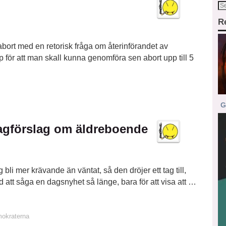
R
bort med en retorisk fråga om återinförandet av
p för att man skall kunna genomföra sen abort upp till 5
G
agförslag om äldreboende
g bli mer krävande än väntat, så den dröjer ett tag till,
d att såga en dagsnyhet så länge, bara för att visa att …
mokraterna