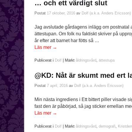
… och ett värdigt slut
Postat
17 oktober, 2016
av
Dolf (a.k.a. Anders Ericsson)
Jag avslutade gårdagens inlägg om postnatal a
ättestupan. Om folk nu faktiskt skriver på uppro
år efter att barnet har fötts så …
Läs mer
→
Publicerat i
Dolf
|
Märkt
åldringsvård
,
ättestupa
@KD: Nåt är skumt med ert l
Postat
7 april, 2016
av
Dolf (a.k.a. Anders Ericsson)
Min nästa ingrediens i Ett bittert piller visade si
fast den är påbörjad, så jag sticker emellan me
Läs mer
→
Publicerat i
Dolf
|
Märkt
åldringsvård
,
demografi
,
Kristde