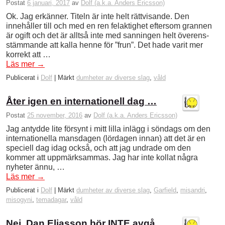
Postat
6 januari, 2017
av
Dolf (a.k.a. Anders Ericsson)
Ok. Jag erkänner. Titeln är inte helt rättvisande. Den
innehåller till och med en ren felaktighet eftersom grannen
är ogift och det är alltså inte med sanningen helt överens­
stämmande att kalla henne för ”frun”. Det hade varit mer
korrekt att …
Läs mer
→
Publicerat i
Dolf
|
Märkt
dumheter av diverse slag
,
våld
Åter igen en internationell dag …
Postat
25 november, 2016
av
Dolf (a.k.a. Anders Ericsson)
Jag antydde lite försynt i mitt lilla inlägg i söndags om den
internationella mansdagen (lördagen innan) att det är en
speciell dag idag också, och att jag undrade om den
kommer att uppmärksammas. Jag har inte kollat några
nyheter ännu, …
Läs mer
→
Publicerat i
Dolf
|
Märkt
dumheter av diverse slag
,
Garfield
,
misandri
,
misogyni
,
temadagar
,
våld
Nej, Dan Eliasson bör INTE avgå