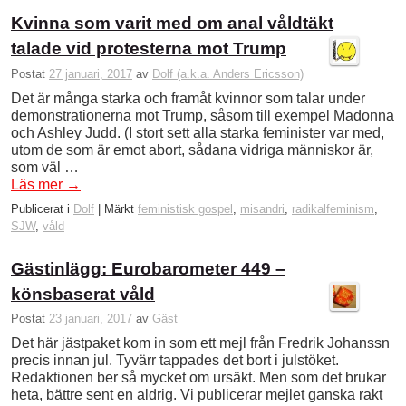
Kvinna som varit med om anal våldtäkt
talade vid protesterna mot Trump
Postat
27 januari, 2017
av
Dolf (a.k.a. Anders Ericsson)
Det är många starka och framåt kvinnor som talar under
demonstrationerna mot Trump, såsom till exempel Madonna
och Ashley Judd. (I stort sett alla starka feminister var med,
utom de som är emot abort, sådana vidriga människor är,
som väl …
Läs mer
→
Publicerat i
Dolf
|
Märkt
feministisk gospel
,
misandri
,
radikalfeminism
,
SJW
,
våld
Gästinlägg: Eurobarometer 449 –
könsbaserat våld
Postat
23 januari, 2017
av
Gäst
Det här jästpaket kom in som ett mejl från Fredrik Johanssn
precis innan jul. Tyvärr tappades det bort i julstöket.
Redaktionen ber så mycket om ursäkt. Men som det brukar
heta, bättre sent en aldrig. Vi publicerar mejlet ganska rakt