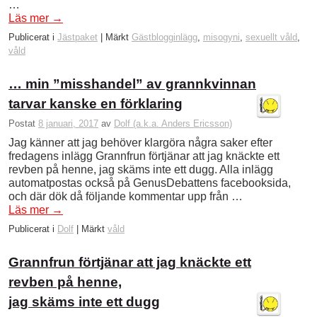
…
Läs mer
→
Publicerat i
Jästpaket
|
Märkt
Gästblogginlägg
,
misogyni
,
sexuellt våld
,
våld
… min ”misshandel” av grannkvinnan
tarvar kanske en förklaring
Postat
8 januari, 2017
av
Dolf (a.k.a. Anders Ericsson)
Jag känner att jag behöver klargöra några saker efter
fredagens inlägg Grannfrun förtjänar att jag knäckte ett
revben på henne, jag skäms inte ett dugg. Alla inlägg
automatpostas också på GenusDebattens facebooksida,
och där dök då följande kommentar upp från …
Läs mer
→
Publicerat i
Dolf
|
Märkt
våld
Grannfrun förtjänar att jag knäckte ett
revben på henne,
jag skäms inte ett dugg