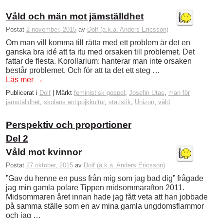
Våld och män mot jämställdhet
Postat
2 november, 2015
av
Dolf (a.k.a. Anders Ericsson)
Om man vill komma till rätta med ett problem är det en
ganska bra idé att ta itu med orsaken till problemet. Det
fattar de flesta. Korollarium: hanterar man inte orsaken
består problemet. Och för att ta det ett steg …
Läs mer
→
Publicerat i
Dolf
|
Märkt
feministisk gospel
,
Josefin Utas
,
män för
jämställdhet
,
skolans antipojkkultur
,
statistik
,
Unizon
,
våld
Perspektiv och proportioner
Del 2
Våld mot kvinnor
Postat
27 oktober, 2015
av
Dolf (a.k.a. Anders Ericsson)
”Gav du henne en puss från mig som jag bad dig” frågade
jag min gamla polare Tippen midsommarafton 2011.
Midsommaren året innan hade jag fått veta att han jobbade
på samma ställe som en av mina gamla ungdomsflammor
och jag …