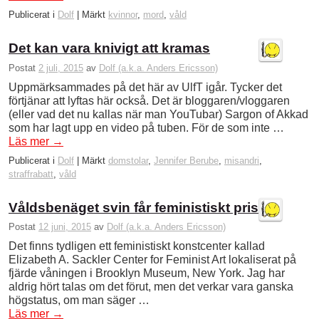
Publicerat i
Dolf
|
Märkt
kvinnor
,
mord
,
våld
Det kan vara knivigt att kramas
Postat
2 juli, 2015
av
Dolf (a.k.a. Anders Ericsson)
Uppmärksammades på det här av UlfT igår. Tycker det
förtjänar att lyftas här också. Det är bloggaren/vloggaren
(eller vad det nu kallas när man YouTubar) Sargon of Akkad
som har lagt upp en video på tuben. För de som inte …
Läs mer
→
Publicerat i
Dolf
|
Märkt
domstolar
,
Jennifer Berube
,
misandri
,
straffrabatt
,
våld
Våldsbenäget svin får feministiskt pris
Postat
12 juni, 2015
av
Dolf (a.k.a. Anders Ericsson)
Det finns tydligen ett feministiskt konstcenter kallad
Elizabeth A. Sackler Center for Feminist Art lokaliserat på
fjärde våningen i Brooklyn Museum, New York. Jag har
aldrig hört talas om det förut, men det verkar vara ganska
högstatus, om man säger …
Läs mer
→