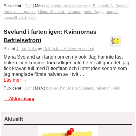
Publicerat i
Dolf
|
Märkt
dumheter av diverse slag
,
Elizabeth A. Sackler
,
feministisk gospel
,
Gloria Steinem
,
misandri
,
miss Piggy
,
muppar
,
sexuellt våld
,
våld
Sveland i farten igen: Kvinnornas
Befrielsefront
Postat
1 juni, 2015
av
Dolf (a.k.a. Anders Ericsson)
Maria Sveland är i farten om en ny bok. Jag har inte läst
boken, och kommer förmodligen inte heller att göra det, jag
fick krävan full med Bitterfittan och Hatet (den senare som
jag manglade första halvan av i två …
Läs mer
→
Publicerat i
Dolf
|
Märkt
böcker
,
hat
,
Maria Sveland
,
misandri
,
våld
←
Äldre inlägg
Inläggsnavigering
Aktuellt