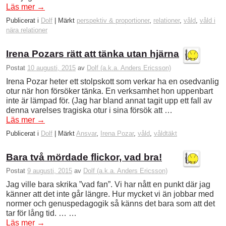
Läs mer
→
Publicerat i
Dolf
|
Märkt
perspektiv & proportioner
,
relationer
,
våld
,
våld i
nära relationer
Irena Pozars rätt att tänka utan hjärna
Postat
10 augusti, 2015
av
Dolf (a.k.a. Anders Ericsson)
Irena Pozar heter ett stolpskott som verkar ha en osedvanlig
otur när hon försöker tänka. En verksamhet hon uppenbart
inte är lämpad för. (Jag har bland annat tagit upp ett fall av
denna varelses tragiska otur i sina försök att …
Läs mer
→
Publicerat i
Dolf
|
Märkt
Ansvar
,
Irena Pozar
,
våld
,
våldtäkt
Bara två mördade flickor, vad bra!
Postat
9 augusti, 2015
av
Dolf (a.k.a. Anders Ericsson)
Jag ville bara skrika ”vad fan”. Vi har nått en punkt där jag
känner att det inte går längre. Hur mycket vi än jobbar med
normer och genuspedagogik så känns det bara som att det
tar för lång tid. … …
Läs mer
→