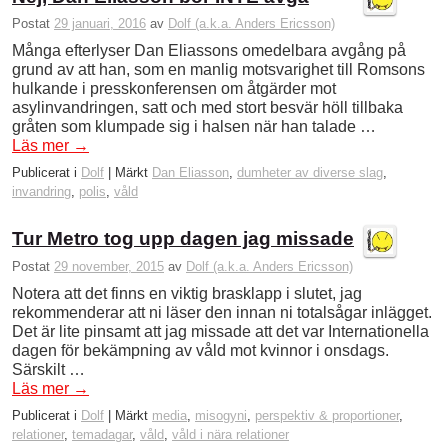
Postat
29 januari, 2016
av
Dolf (a.k.a. Anders Ericsson)
Många efterlyser Dan Eliassons omedelbara avgång på
grund av att han, som en manlig motsvarighet till Romsons
hulkande i presskonferensen om åtgärder mot
asylinvandringen, satt och med stort besvär höll tillbaka
gråten som klumpade sig i halsen när han talade …
Läs mer
→
Publicerat i
Dolf
|
Märkt
Dan Eliasson
,
dumheter av diverse slag
,
invandring
,
polis
,
våld
Tur Metro tog upp dagen jag missade
Postat
29 november, 2015
av
Dolf (a.k.a. Anders Ericsson)
Notera att det finns en viktig brasklapp i slutet, jag
rekommenderar att ni läser den innan ni totalsågar inlägget.
Det är lite pinsamt att jag missade att det var Internationella
dagen för bekämpning av våld mot kvinnor i onsdags.
Särskilt …
Läs mer
→
Publicerat i
Dolf
|
Märkt
media
,
misogyni
,
perspektiv & proportioner
,
relationer
,
temadagar
,
våld
,
våld i nära relationer