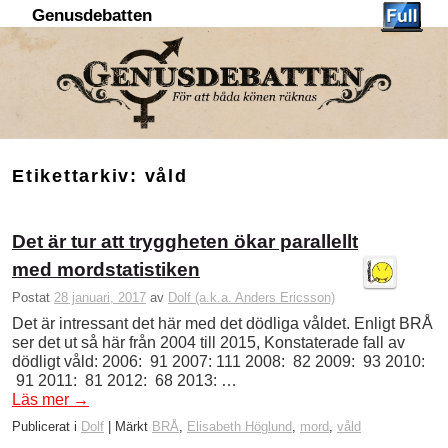
Genusdebatten
Hoppa till huvudinnehåll
Hoppa till sekundärt innehåll
Etikettarkiv:
våld
Det är tur att tryggheten ökar parallellt
med mordstatistiken
Postat
28 januari, 2017
av
Dolf (a.k.a. Anders Ericsson)
Det är intressant det här med det dödliga våldet. Enligt BRÅ
ser det ut så här från 2004 till 2015, Konstaterade fall av
dödligt våld: 2006: 91 2007: 111 2008: 82 2009: 93 2010:
91 2011: 81 2012: 68 2013: …
Läs mer
→
Publicerat i
Dolf
|
Märkt
BRÅ
,
Elisabeth Höglund
,
mord
,
våld