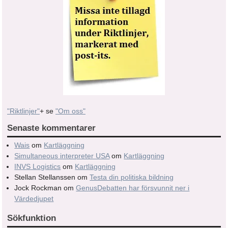
"Riktlinjer"
+ se
"Om oss"
Senaste kommentarer
Wais
om
Kartläggning
Simultaneous interpreter USA
om
Kartläggning
INVS Logistics
om
Kartläggning
Stellan Stellanssen
om
Testa din politiska bildning
Jock Rockman
om
GenusDebatten har försvunnit ner i
Värdedjupet
Sökfunktion