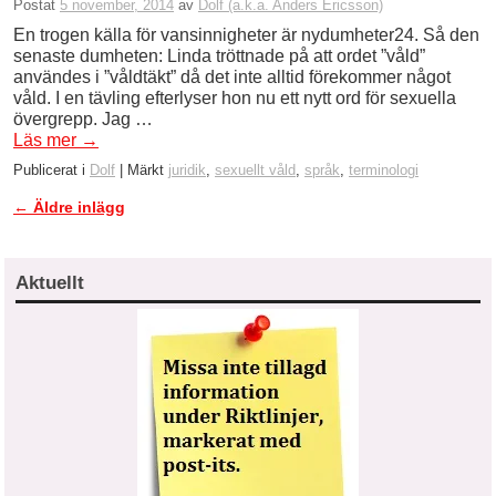
Postat
5 november, 2014
av
Dolf (a.k.a. Anders Ericsson)
En trogen källa för vansinnigheter är nydumheter24. Så den
senaste dumheten: Linda tröttnade på att ordet ”våld”
användes i ”våldtäkt” då det inte alltid förekommer något
våld. I en tävling efterlyser hon nu ett nytt ord för sexuella
övergrepp. Jag …
Läs mer
→
Publicerat i
Dolf
|
Märkt
juridik
,
sexuellt våld
,
språk
,
terminologi
←
Äldre inlägg
Inläggsnavigering
Aktuellt