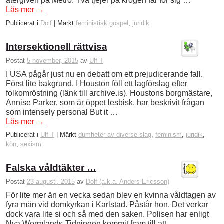
återgiven på Metro. Två tjejer på krogen får för sig …
Läs mer
→
Publicerat i
Dolf
|
Märkt
feministisk gospel
,
juridik
Intersektionell rättvisa
Postat
5 november, 2015
av
Ulf T
I USA pågår just nu en debatt om ett prejudicerande fall.
Först lite bakgrund. I Houston föll ett lagförslag efter
folkomröstning (länk till archive.is). Houstons borgmästare,
Annise Parker, som är öppet lesbisk, har beskrivit frågan
som intensely personal But it …
Läs mer
→
Publicerat i
Ulf T
|
Märkt
dumheter av diverse slag
,
feminism
,
juridik
,
kön
,
sexism
Falska våldtäkter …
Postat
23 augusti, 2015
av
Dolf (a.k.a. Anders Ericsson)
För lite mer än en vecka sedan blev en kvinna våldtagen av
fyra män vid domkyrkan i Karlstad. Påstår hon. Det verkar
dock vara lite si och så med den saken. Polisen har enligt
Nya Wermlands-Tidningen kommit fram till att …