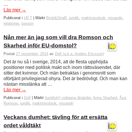
…
Läs mer
→
Publicerat i
Ulf T
|
Märkt
Brott&Straff
,
juridik
,
maktmissbruk
,
misandri
,
relationer
,
sexism
Nån mer än jag som vill dra Romson och
Skarhed inför EU-domstol?
Postat
27 november, 2014
av
Dolf (a.k.a. Anders Ericsson)
Det är nu så i sverige, 2014, att de flesta upphöjda
positioner med politisk makt och inom rättsväsendet, där
sitter det kvinnor. Och män betraktas i genomsnitt som
oförtjänt privilegierad ohyra. Det är bedrövligt. Och man kan
nästan misstänka att …
Läs mer
→
Publicerat i
Dolf
|
Märkt
(juridiskt) vidtagna åtgärder
,
Anna Skarhed
,
Åsa
Romson
,
juridik
,
maktmissbruk
,
misandri
Veckans dumhet: tävling för att ersätta
ordet våldtäkt