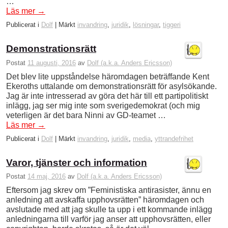
…
Läs mer
→
Publicerat i
Dolf
|
Märkt
invandring
,
juridik
,
lösningar
,
tiggeri
Demonstrationsrätt
Postat
11 augusti, 2016
av
Dolf (a.k.a. Anders Ericsson)
Det blev lite uppståndelse häromdagen beträffande Kent
Ekeroths uttalande om demonstrationsrätt för asylsökande.
Jag är inte intresserad av göra det här till ett partipolitiskt
inlägg, jag ser mig inte som sverigedemokrat (och mig
veterligen är det bara Ninni av GD-teamet …
Läs mer
→
Publicerat i
Dolf
|
Märkt
invandring
,
juridik
,
media
,
yttrandefrihet
Varor, tjänster och information
Postat
14 maj, 2016
av
Dolf (a.k.a. Anders Ericsson)
Eftersom jag skrev om ”Feministiska antirasister, ännu en
anledning att avskaffa upphovsrätten” häromdagen och
avslutade med att jag skulle ta upp i ett kommande inlägg
anledningarna till varför jag anser att upphovsrätten, eller