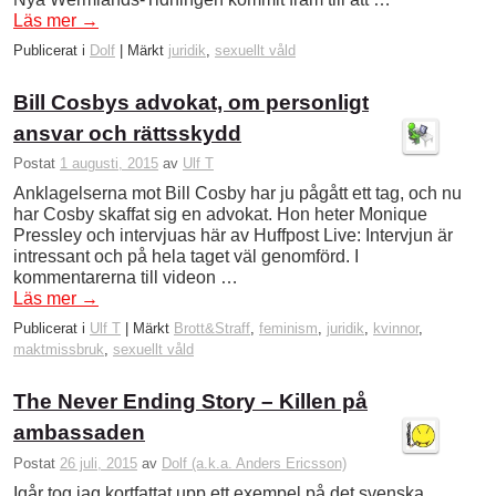
Läs mer
→
Publicerat i
Dolf
|
Märkt
juridik
,
sexuellt våld
Bill Cosbys advokat, om personligt
ansvar och rättsskydd
Postat
1 augusti, 2015
av
Ulf T
Anklagelserna mot Bill Cosby har ju pågått ett tag, och nu
har Cosby skaffat sig en advokat. Hon heter Monique
Pressley och intervjuas här av Huffpost Live: Intervjun är
intressant och på hela taget väl genomförd. I
kommentarerna till videon …
Läs mer
→
Publicerat i
Ulf T
|
Märkt
Brott&Straff
,
feminism
,
juridik
,
kvinnor
,
maktmissbruk
,
sexuellt våld
The Never Ending Story – Killen på
ambassaden
Postat
26 juli, 2015
av
Dolf (a.k.a. Anders Ericsson)
Igår tog jag kortfattat upp ett exempel på det svenska