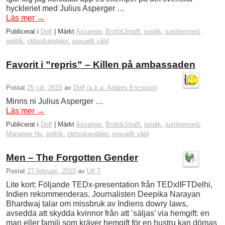
hyckleriet med Julius Asperger …
Läs mer
→
Publicerat i
Dolf
|
Märkt
Assange
,
Brott&Straff
,
juridik
,
justitiemord
,
politik
,
rättsskandaler
,
sexuellt våld
Favorit i ”repris” – Killen på ambassaden
Postat
25 juli, 2015
av
Dolf (a.k.a. Anders Ericsson)
Minns ni Julius Asperger …
Läs mer
→
Publicerat i
Dolf
|
Märkt
Assange
,
Brott&Straff
,
juridik
,
justitiemord
,
Marianne Ny
,
politik
,
rättsskandaler
,
sexuellt våld
Men – The Forgotten Gender
Postat
27 februari, 2015
av
Ulf T
Lite kort: Följande TEDx-presentation från TEDxIIFTDelhi,
Indien rekommenderas. Journalisten Deepika Narayan
Bhardwaj talar om missbruk av Indiens dowry laws,
avsedda att skydda kvinnor från att ’säljas’ via hemgift: en
man eller familj som kräver hemgift för en hustru kan dömas