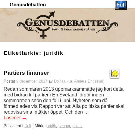
Genusdebatten
Hoppa till huvudinnehåll
Hoppa till sekundärt innehåll
Etikettarkiv:
juridik
Partiers finanser
Postat
9 december, 2017
av
Dolf (a.k.a. Anders Ericsson)
Redan sommaren 2013 uppmärksammade jag kort detta
med bidrag till partier i En Sveland förgör ingen
sommarmen snön den föll i juni. Nyheten som då
förmedlades via Rapport var att: Alla politiska partier skall
redovisa sina intäkter öppet. Och den …
Läs mer
→
Publicerat i
Dolf
|
Märkt
juridik
,
pengar
,
politik