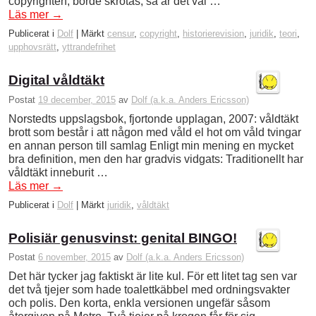
copyrighten, borde skrotas, så är det väl …
Läs mer
→
Publicerat i
Dolf
|
Märkt
censur
,
copyright
,
historierevision
,
juridik
,
teori
,
upphovsrätt
,
yttrandefrihet
Digital våldtäkt
Postat
19 december, 2015
av
Dolf (a.k.a. Anders Ericsson)
Norstedts uppslagsbok, fjortonde upplagan, 2007: våldtäkt
brott som består i att någon med våld el hot om våld tvingar
en annan person till samlag Enligt min mening en mycket
bra definition, men den har gradvis vidgats: Traditionellt har
våldtäkt inneburit …
Läs mer
→
Publicerat i
Dolf
|
Märkt
juridik
,
våldtäkt
Polisiär genusvinst: genital BINGO!
Postat
6 november, 2015
av
Dolf (a.k.a. Anders Ericsson)
Det här tycker jag faktiskt är lite kul. För ett litet tag sen var
det två tjejer som hade toalettkäbbel med ordningsvakter
och polis. Den korta, enkla versionen ungefär såsom