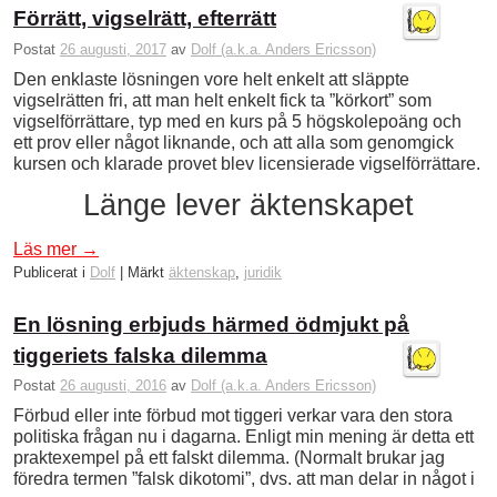
Förrätt, vigselrätt, efterrätt
Postat
26 augusti, 2017
av
Dolf (a.k.a. Anders Ericsson)
Den enklaste lösningen vore helt enkelt att släppte
vigselrätten fri, att man helt enkelt fick ta ”körkort” som
vigselförrättare, typ med en kurs på 5 högskolepoäng och
ett prov eller något liknande, och att alla som genomgick
kursen och klarade provet blev licensierade vigselförrättare.
Länge lever äktenskapet
Läs mer
→
Publicerat i
Dolf
|
Märkt
äktenskap
,
juridik
En lösning erbjuds härmed ödmjukt på
tiggeriets falska dilemma
Postat
26 augusti, 2016
av
Dolf (a.k.a. Anders Ericsson)
Förbud eller inte förbud mot tiggeri verkar vara den stora
politiska frågan nu i dagarna. Enligt min mening är detta ett
praktexempel på ett falskt dilemma. (Normalt brukar jag
föredra termen ”falsk dikotomi”, dvs. att man delar in något i