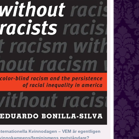
nternationella Kvinnodagen – VEM är egentligen
vinnokampens/feminismens motståndare?