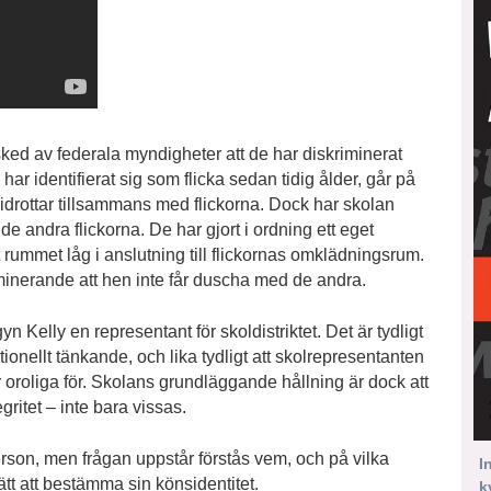
besked av federala myndigheter att de har diskriminerat
r identifierat sig som flicka sedan tidig ålder, går på
 idrottar tillsammans med flickorna. Dock har skolan
e andra flickorna. De har gjort i ordning ett eget
ummet låg i anslutning till flickornas omklädningsrum.
iminerande att hen inte får duscha med de andra.
 Kelly en representant för skoldistriktet. Det är tydligt
ionellt tänkande, och lika tydligt att skolrepresentanten
är oroliga för. Skolans grundläggande hållning är dock att
gritet – inte bara vissas.
sperson, men frågan uppstår förstås vem, och på vilka
I
t att bestämma sin könsidentitet.
k