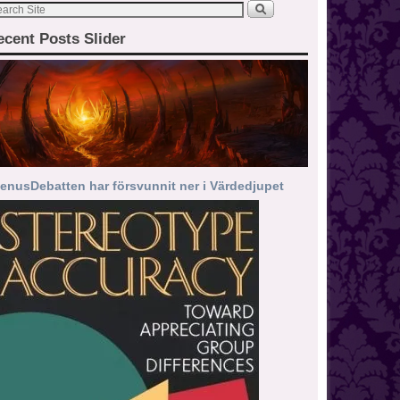
ecent Posts Slider
enusDebatten har försvunnit ner i Värdedjupet