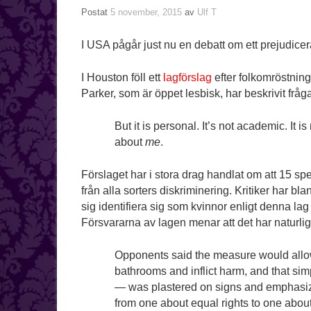
Postat
5 november, 2015
av
Ulf T
I USA pågår just nu en debatt om ett prejudicera
I Houston föll ett
lagförslag
efter folkomröstning
Parker, som är öppet lesbisk, har beskrivit fr
But it is personal. It’s not academic. It 
about
me
.
Förslaget har i stora drag handlat om att 15 sp
från alla sorters diskriminering. Kritiker har 
sig identifiera sig som kvinnor enligt denna lag s
Försvararna av lagen menar att det har naturligt
Opponents said the measure would allo
bathrooms and inflict harm, and that 
— was plastered on signs and emphasized
from one about equal rights to one abou