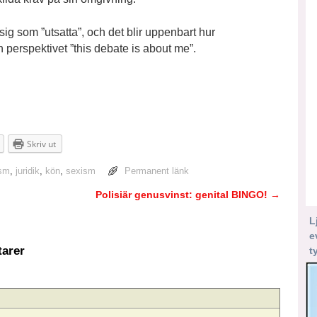
 sig som ”utsatta”, och det blir uppenbart hur
rån perspektivet ”this debate is about me”.
Skriv ut
ism
,
juridik
,
kön
,
sexism
Permanent länk
Polisiär genusvinst: genital BINGO!
→
L
e
arer
t