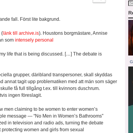
R
nde fall. Först lite bakgrund.
 (
länk till archive.is
). Houstons borgmästare, Annise
ågan som
intensely personal
is my life that is being discussed. […] The debate is
G
eciella grupper, däribland transpersoner, skall skyddas
bland annat tagit upp problematiken med att män som säger
kulle få full tillgång t.ex. till kvinnors duschrum.
vis ingen föreslagit.
w men claiming to be women to enter women’s
simple message — “No Men in Women’s Bathrooms”
 in television and radio ads, turning the debate
t protecting women and girls from sexual