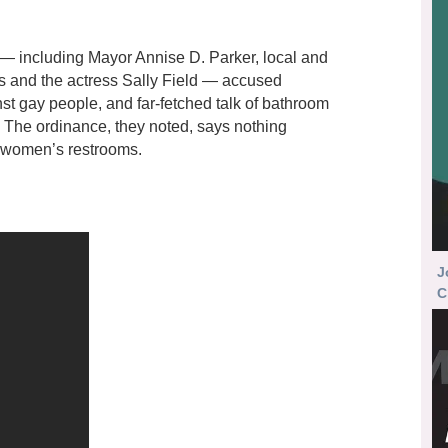
 — including Mayor Annise D. Parker, local and
ups and the actress Sally Field — accused
t gay people, and far-fetched talk of bathroom
l. The ordinance, they noted, says nothing
e women’s restrooms.
J
C