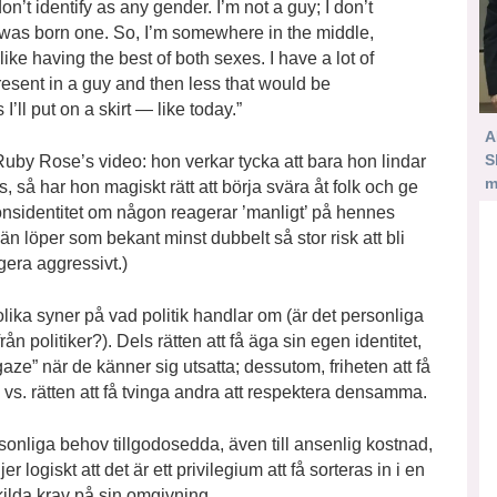
don’t identify as any gender. I’m not a guy; I don’t
I was born one. So, I’m somewhere in the middle,
ke having the best of both sexes. I have a lot of
resent in a guy and then less that would be
ll put on a skirt — like today.”
A
S
å Ruby Rose’s video: hon verkar tycka att bara hon lindar
m
s, så har hon magiskt rätt att börja svära åt folk och ge
önsidentitet om någon reagerar ’manligt’ på hennes
 löper som bekant minst dubbelt så stor risk att bli
agera aggressivt.)
 olika syner på vad politik handlar om (är det personliga
ån politiker?). Dels rätten att få äga sin egen identitet,
gaze” när de känner sig utsatta; dessutom, friheten att få
 vs. rätten att få tvinga andra att respektera densamma.
rsonliga behov tillgodosedda, även till ansenlig kostnad,
logiskt att det är ett privilegium att få sorteras in i en
skilda krav på sin omgivning.