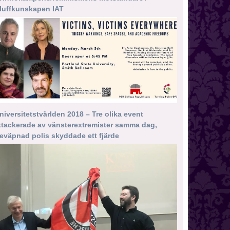
luffkunskapen IAT
niversitetstvärlden 2018 – Tre olika event
ttackerade av vänsterextremister samma dag,
eväpnad polis skyddade ett fjärde