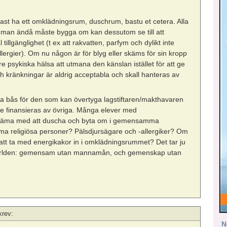
st ha ett omklädningsrum, duschrum, bastu et cetera. Alla
Då man ändå måste bygga om kan dessutom se till att
tillgänglighet (t ex att rakvatten, parfym och dylikt inte
lergier). Om nu någon är för blyg eller skäms för sin kropp
 psykiska hälsa att utmana den känslan istället för att ge
och kränkningar är aldrig acceptabla och skall hanteras av
duella bås för den som kan övertyga lagstiftaren/makthavaren
ste finansieras av övriga. Många elever med
bekväma med att duscha och byta om i gemensamma
a religiösa personer? Pälsdjursägare och -allergiker? Om
r att ta med energikakor in i omklädningsrummet? Det tar ju
 i världen: gemensam utan mannamån, och gemenskap utan
krev:
N