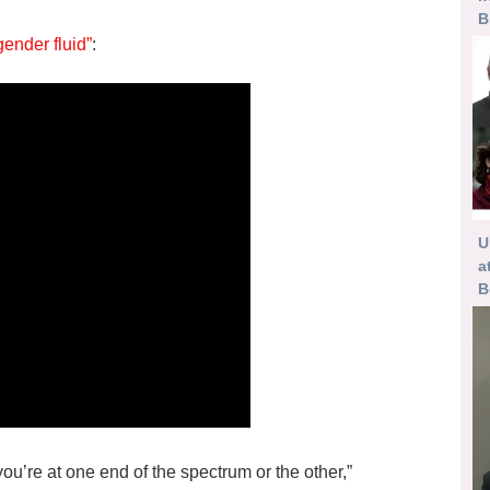
B
gender fluid”
:
U
a
B
 you’re at one end of the spectrum or the other,”