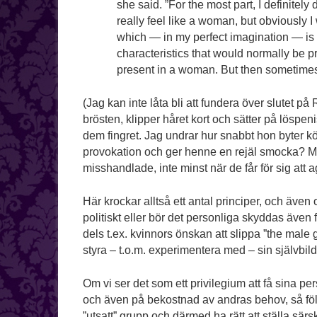
she said. ”For the most part, I definitely 
really feel like a woman, but obviously 
which — in my perfect imagination — is li
characteristics that would normally be p
present in a woman. But then sometimes I’
(Jag kan inte låta bli att fundera över slutet p
brösten, klipper håret kort och sätter på löspeni
dem fingret. Jag undrar hur snabbt hon byter k
provokation och ger henne en rejäl smocka? Män
misshandlade, inte minst när de får för sig att 
Här krockar alltså ett antal principer, och även
politiskt eller bör det personliga skyddas även fr
dels t.ex. kvinnors önskan att slippa ”the male 
styra – t.o.m. experimentera med – sin självbild
Om vi ser det som ett privilegium att få sina pe
och även på bekostnad av andras behov, så följer 
”utsatt” grupp och därmed ha rätt att ställa sär