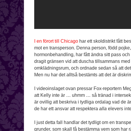
I en förort till Chicago
har ett skoldistrikt fått 
mot en transperson. Denna person, född pojke, ha
hormonbehandling, har fått ändra sitt pass och
dragit gränsen vid att duscha tillsammans med d
omklädningsrum, och ordnade sedan så att det r
Men nu har det alltså bestämts att det är diskr
I videoinslaget ovan pressar Fox-reportern Megyn
att Kelly inte är … uhmm … så tränad i intersekt
är ovillig att beskriva i tydliga ordalag vad de 
de har ett ansvar att respektera
alla
elevers inte
I just detta fall handlar det tydligt om en tran
grunder, som skall få bestämma vem som har rät