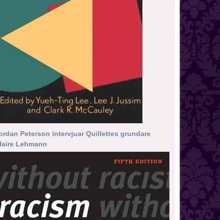
ordan Peterson intervjuar Quillettes grundare
laire Lehmann