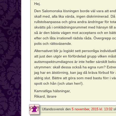
Hej.
Den Salomonska lösningen borde väl vara att enda
skall med, alla lika värda, ingen diskriminerad. 
rullstolsanpassa och göra andra ändringar för total 
skvätts på i omklädningsrummet med hänsyn till al
så är den bästa vägen mot acceptans och en bättre
efter och låta irrationell rädsla råda. Övergrepp 
polis och rättsväsende.
Alternativet blir ju logiskt sett personliga indivi
att just den utgör en förfördelad grupp vilken må
autismspektrumdiagnos är inte heller särskilt 
utrymmen: skall dessa också ha egna rum? Extrem
jag har en ätstörning, kan jag då kräva förbud fö
aldrig slut. Bättre att göra som med bastu förr
spott och hån (och utan hen!).
Kamratliga hälsningar,
Rikard, lärare
Utlandssvensk
den
5 november, 2015 kl. 13:02
s