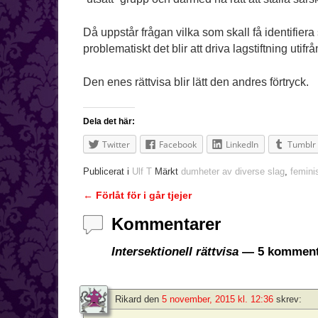
Då uppstår frågan vilka som skall få identifiera
problematiskt det blir att driva lagstiftning utif
Den enes rättvisa blir lätt den andres förtryck.
Dela det här:
Twitter
Facebook
LinkedIn
Tumblr
Publicerat i
Ulf T
Märkt
dumheter av diverse slag
,
femin
←
Förlåt för i går tjejer
Inläggsnavigering
Kommentarer
Intersektionell rättvisa
— 5 komment
Rikard
den
5 november, 2015 kl. 12:36
skrev: