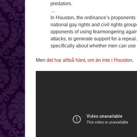
predators.
…
In Houston, the ordinance’s proponents
national gay rights and civil rights gro
opponents of using fearmongering agains
attacks, to generate support for a repea
specifically about whether men can us
Men
det har alltså hänt, om än inte i Houston
.