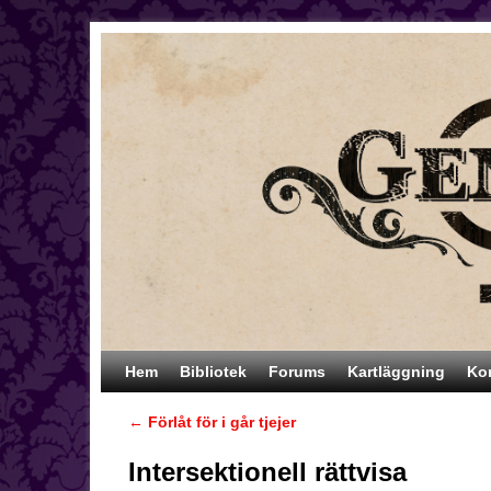
Hoppa till huvudinnehåll
Hoppa till sekundärt innehåll
Hem
Bibliotek
Forums
Kartläggning
Ko
←
Förlåt för i går tjejer
Inläggsnavigering
Intersektionell rättvisa