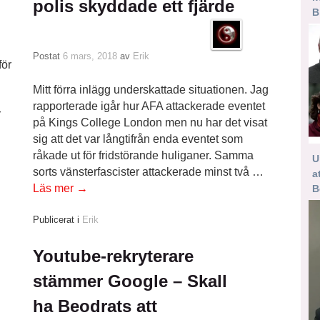
polis skyddade ett fjärde
B
Postat
6 mars, 2018
av
Erik
för
Mitt förra inlägg underskattade situationen. Jag
rapporterade igår hur AFA attackerade eventet
r
på Kings College London men nu har det visat
sig att det var långtifrån enda eventet som
råkade ut för fridstörande huliganer. Samma
U
sorts vänsterfascister attackerade minst två …
a
Läs mer
→
B
Publicerat i
Erik
Youtube-rekryterare
stämmer Google – Skall
ha Beodrats att