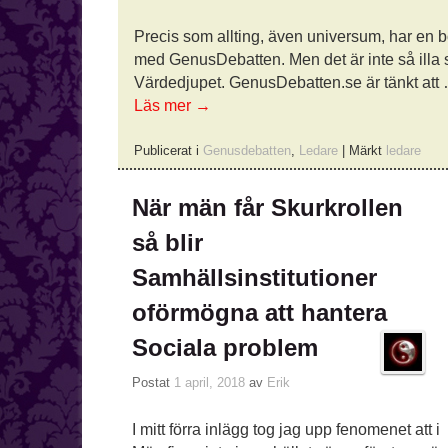
Precis som allting, även universum, har en bö
med GenusDebatten. Men det är inte så illa som 
Värdedjupet. GenusDebatten.se är tänkt att
Läs mer
→
Publicerat i
Genusdebatten
,
Ledare
|
Märkt
ledare
När män får Skurkrollen
så blir
Samhällsinstitutioner
oförmögna att hantera
Sociala problem
Postat
1 april, 2018
av
Erik
I mitt förra inlägg tog jag upp fenomenet att i