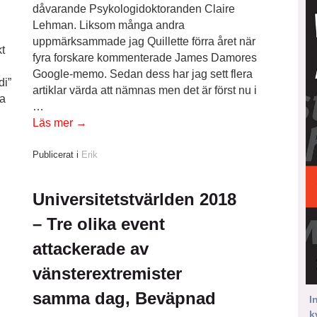
dåvarande Psykologidoktoranden Claire
Lehman. Liksom många andra
uppmärksammade jag Quillette förra året när
t
fyra forskare kommenterade James Damores
Google-memo. Sedan dess har jag sett flera
di”
artiklar värda att nämnas men det är först nu i
ra
…
Läs mer
→
Publicerat i
Erik
Universitetstvärlden 2018
– Tre olika event
attackerade av
vänsterextremister
samma dag, Beväpnad
I
k