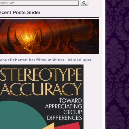
ecent Posts Slider
enusDebatten har försvunnit ner i Värdedjupet