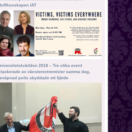
luffkunskapen IAT
niversitetstvärlden 2018 – Tre olika event
ttackerade av vänsterextremister samma dag,
eväpnad polis skyddade ett fjärde