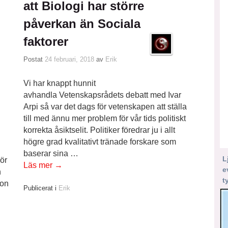
att Biologi har större
påverkan än Sociala
faktorer
Postat
24 februari, 2018
av
Erik
Vi har knappt hunnit
avhandla Vetenskapsrådets debatt med Ivar
Arpi så var det dags för vetenskapen att ställa
till med ännu mer problem för vår tids politiskt
korrekta åsiktselit. Politiker föredrar ju i allt
högre grad kvalitativt tränade forskare som
baserar sina …
L
ör
Läs mer
→
e
n
t
hon
Publicerat i
Erik