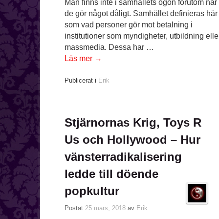
Män finns inte i samhällets ögon förutom när
de gör något dåligt. Samhället definieras här
som vad personer gör mot betalning i
institutioner som myndigheter, utbildning elle
massmedia. Dessa har …
Läs mer
→
Publicerat i
Erik
Stjärnornas Krig, Toys R
Us och Hollywood – Hur
vänsterradikalisering
ledde till döende
popkultur
Postat
25 mars, 2018
av
Erik