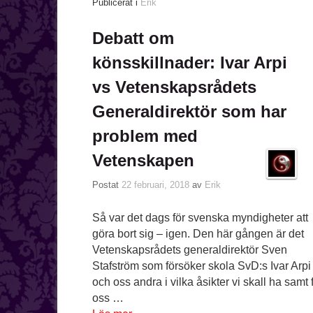
Publicerat i
Erik
Debatt om
könsskillnader: Ivar Arpi
vs Vetenskapsrådets
Generaldirektör som har
problem med
Vetenskapen
Postat
22 februari, 2018
av
Erik
Så var det dags för svenska myndigheter att
göra bort sig – igen. Den här gången är det
Vetenskapsrådets generaldirektör Sven
Stafström som försöker skola SvD:s Ivar Arpi
och oss andra i vilka åsikter vi skall ha samt 
oss …