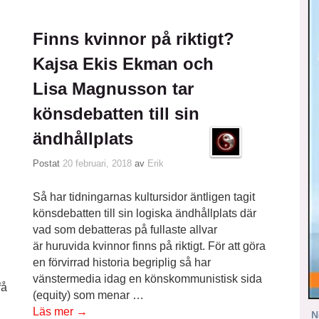
Finns kvinnor på riktigt?
Kajsa Ekis Ekman och
Lisa Magnusson tar
könsdebatten till sin
ändhållplats
Postat
20 februari, 2018
av
Erik
Så har tidningarnas kultursidor äntligen tagit
könsdebatten till sin logiska ändhållplats där
vad som debatteras på fullaste allvar
är huruvida kvinnor finns på riktigt. För att göra
en förvirrad historia begriplig så har
vänstermedia idag en könskommunistisk sida
få
(equity) som menar …
Läs mer
→
N