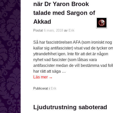
när Dr Yaron Brook
talade med Sargon of
Akkad
Postat
6 mars, 2018
av
Erik
Så har fasciströrelsen AFA (som ironiskt nog
kallar sig antifascister) visat vad de tycker o
yttrandefrihet igen. Inte för att det är någon
nyhet vad fascister (som låtsas vara
antifascister medan de vill bestämma vad fol
har rätt att säga …
Läs mer
→
Publicerat i
Erik
Ljudutrustning saboterad