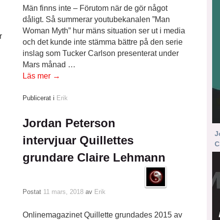
Män finns inte – Förutom när de gör något
dåligt. Så summerar youtubekanalen ”Man
Woman Myth” hur mäns situation ser ut i media
r
och det kunde inte stämma bättre på den serie
inslag som Tucker Carlson presenterat under
Mars månad …
Läs mer
→
Publicerat i
Erik
Jordan Peterson
J
intervjuar Quillettes
C
grundare Claire Lehmann
Postat
11 mars, 2018
av
Erik
Onlinemagazinet Quillette grundades 2015 av