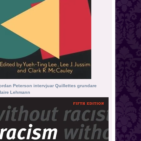
ordan Peterson intervjuar Quillettes grundare
laire Lehmann