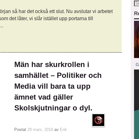
rjan så har det också ett slut. Nu avslutar vi arbetet
R
det låter, vi slår istället upp portarna till
 …
Män har skurkrollen i
G
samhället – Politiker och
Media vill bara ta upp
ämnet vad gäller
Skolskjutningar o dyl.
Postat
29 mars, 2018
av
Erik