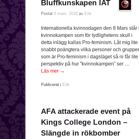
Bluffkunskapen IAT
Postat
8 mars, 2018
av
Erik
Internationella kvinnodagen den 8 Mars står 
kvinnokampen som för tydlighetens skull i
detta inlägg kallas Pro-feminism. Låt mig lite
snabbt poängtera vilka personer och gruppe
som är Pro-feminism i dagsläget så ni får lite
perspektiv på hur ”kvinnokampen” ser …
Läs mer
→
Publicerat i
Erik
AFA attackerade event på
Kings College London –
Slängde in rökbomber