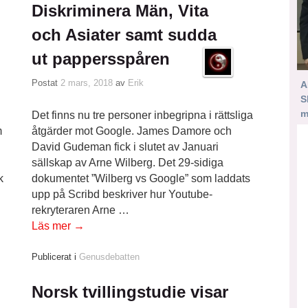
Diskriminera Män, Vita
och Asiater samt sudda
ut pappersspåren
Postat
2 mars, 2018
av
Erik
A
S
m
Det finns nu tre personer inbegripna i rättsliga
m
åtgärder mot Google. James Damore och
David Gudeman fick i slutet av Januari
sällskap av Arne Wilberg. Det 29-sidiga
k
dokumentet ”Wilberg vs Google” som laddats
upp på Scribd beskriver hur Youtube-
rekryteraren Arne …
Läs mer
→
Publicerat i
Genusdebatten
Norsk tvillingstudie visar