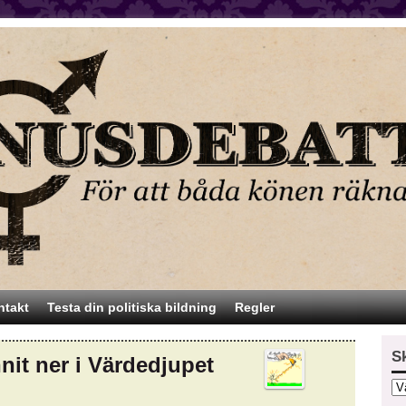
ntakt
Testa din politiska bildning
Regler
S
it ner i Värdedjupet