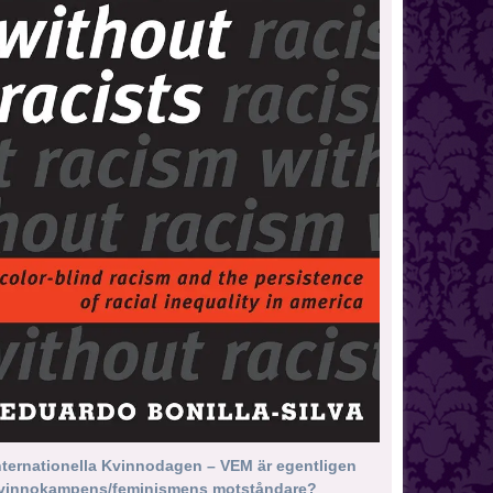
nternationella Kvinnodagen – VEM är egentligen
vinnokampens/feminismens motståndare?