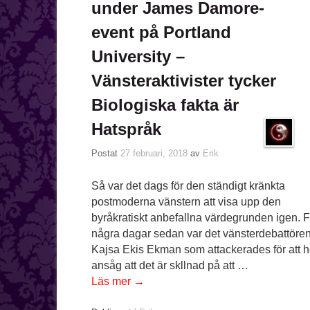
under James Damore-
event på Portland
University –
Vänsteraktivister tycker
Biologiska fakta är
Hatspråk
Postat
27 februari, 2018
av
Erik
Så var det dags för den ständigt kränkta
postmoderna vänstern att visa upp den
byråkratiskt anbefallna värdegrunden igen. F
några dagar sedan var det vänsterdebattöre
Kajsa Ekis Ekman som attackerades för att 
ansåg att det är skllnad på att …
Läs mer
→