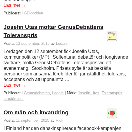
Läs mer
→
Publicerat i
GD-podden
Josefin Utas mottar GenusDebattens
Toleranspris
Postat
13 september, 2015
av
Ledare
Lördagen den 12 september fick Josefin Utas,
kommunpolitiker (MP) i Sollentuna, debattör och tongivande
twittrare, motta GenusDebattens Toleranspris vid ett
evenemang i Stockholm. Prisets syfte är att bekräfta
personer som är sanna förebilder för jämställdhet, tolerans,
acceptans och att uppmuntra …
Läs mer
→
Publicerat i
Genusdebatten
,
Ledare
|
Märkt
Josefin Utas
,
Toleranspris
,
utmärkelser
Om män och invandring
Postat
11 september, 2015
av
Rick
I Finland har den danskinspirerade facebook-kampanjen