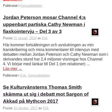
Publicerat i
Genusdebatten
Jordan Peterson mosar Channel 4:s
uppenbart partiska Cathy Newman i
fiaskointervju – Del 3 av 3
Postat
21 januari, 2018
av
Erik
Här kommer fortsättningen och avslutningen av min
transkribering och mina kommentarer till intervjun med
debatten mellan Jordan Peterson och Cathy Newman som i
skrivandes stund har 2,4 miljoner visningar hos Channel
4. Vi börjar med länkar till Del 1 (om relationer) …
Läs mer
→
Publicerat i
Erik
,
Genusdebatten
Se Kulturvänsterns Thomas Smith
skämma ut sig i debatt mot Sargon of
Akkad på Mythcon 2017
Postat
10 oktober, 2017
av
Erik