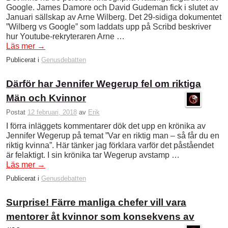
Google. James Damore och David Gudeman fick i slutet av
Januari sällskap av Arne Wilberg. Det 29-sidiga dokumentet
”Wilberg vs Google” som laddats upp på Scribd beskriver
hur Youtube-rekryteraren Arne …
Läs mer
→
Publicerat i
Genusdebatten
Därför har Jennifer Wegerup fel om riktiga
Män och Kvinnor
Postat
12 februari, 2018
av
Erik
I förra inläggets kommentarer dök det upp en krönika av
Jennifer Wegerup på temat ”Var en riktig man – så får du en
riktig kvinna”. Här tänker jag förklara varför det påståendet
är felaktigt. I sin krönika tar Wegerup avstamp …
Läs mer
→
Publicerat i
Genusdebatten
Surprise! Färre manliga chefer vill vara
mentorer åt kvinnor som konsekvens av