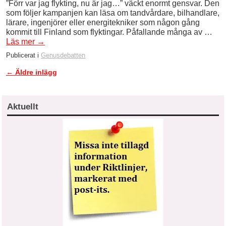
”Förr var jag flykting, nu är jag…” väckt enormt gensvar. Den
som följer kampanjen kan läsa om tandvårdare, bilhandlare,
lärare, ingenjörer eller energitekniker som någon gång
kommit till Finland som flyktingar. Påfallande många av …
Läs mer
→
Publicerat i
Genusdebatten
←
Äldre inlägg
Inläggsnavigering
Aktuellt