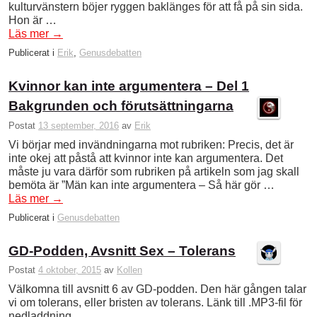
kulturvänstern böjer ryggen baklänges för att få på sin sida.
Hon är …
Läs mer
→
Publicerat i
Erik
,
Genusdebatten
Kvinnor kan inte argumentera – Del 1
Bakgrunden och förutsättningarna
Postat
13 september, 2016
av
Erik
Vi börjar med invändningarna mot rubriken: Precis, det är
inte okej att påstå att kvinnor inte kan argumentera. Det
måste ju vara därför som rubriken på artikeln som jag skall
bemöta är ”Män kan inte argumentera – Så här gör …
Läs mer
→
Publicerat i
Genusdebatten
GD-Podden, Avsnitt Sex – Tolerans
Postat
4 oktober, 2015
av
Kollen
Välkomna till avsnitt 6 av GD-podden. Den här gången talar
vi om tolerans, eller bristen av tolerans. Länk till .MP3-fil för
nedladdning. …