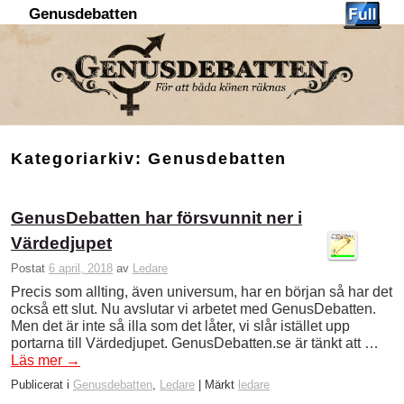
Genusdebatten
Hoppa till huvudinnehåll
Hoppa till sekundärt innehåll
Kategoriarkiv:
Genusdebatten
GenusDebatten har försvunnit ner i
Värdedjupet
Postat
6 april, 2018
av
Ledare
Precis som allting, även universum, har en början så har det
också ett slut. Nu avslutar vi arbetet med GenusDebatten.
Men det är inte så illa som det låter, vi slår istället upp
portarna till Värdedjupet. GenusDebatten.se är tänkt att …
Läs mer
→
Publicerat i
Genusdebatten
,
Ledare
|
Märkt
ledare