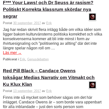
F*** Your Laws! och Dr Seuss är rasism?
Politiskt Korrekta klassrum skördar nya
segrar
Postat
30 september, 2017
av
Erik
Jag har redan skrivit flera inlägg både om vilka idéer som
ligger bakom kulturvänsterns politiska korrekthet och vilka
konsekvenserna kommer att bli inte minst i form av
#virtuesignaling och ”politisering av allting” där det inte
längre spelar någon roll om …
Läs mer
→
Publicerat i
Erik
,
Genusdebatten
Red Pill Black – Candace Owens
toksågar Medias Narrativ om Vitmakt och
Ku Klux Klan
Postat
13 september, 2017
av
Erik
Finns inte så mycket som behöver sägas om det här
inlägget. Candace Owens är – som borde vara uppenbart
för alla inblandade – just den sorts person som