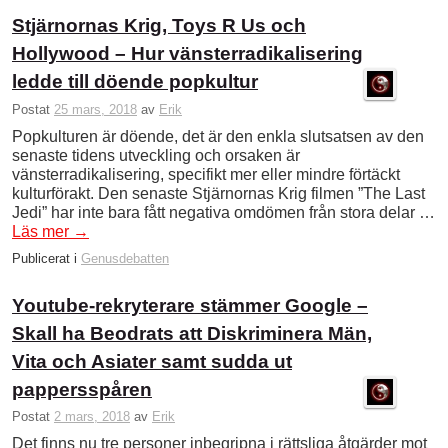
Stjärnornas Krig, Toys R Us och
Hollywood – Hur vänsterradikalisering
ledde till döende popkultur
Postat
25 mars, 2018
av
Erik
Popkulturen är döende, det är den enkla slutsatsen av den
senaste tidens utveckling och orsaken är
vänsterradikalisering, specifikt mer eller mindre förtäckt
kulturförakt. Den senaste Stjärnornas Krig filmen ”The Last
Jedi” har inte bara fått negativa omdömen från stora delar …
Läs mer
→
Publicerat i
Genusdebatten
Youtube-rekryterare stämmer Google –
Skall ha Beodrats att Diskriminera Män,
Vita och Asiater samt sudda ut
pappersspåren
Postat
2 mars, 2018
av
Erik
Det finns nu tre personer inbegripna i rättsliga åtgärder mot