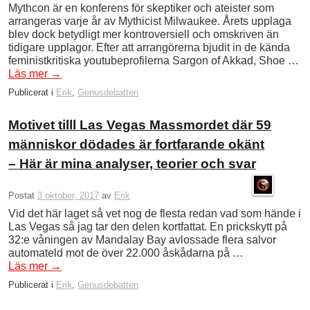
Mythcon är en konferens för skeptiker och ateister som
arrangeras varje år av Mythicist Milwaukee. Årets upplaga
blev dock betydligt mer kontroversiell och omskriven än
tidigare upplagor. Efter att arrangörerna bjudit in de kända
feministkritiska youtubeprofilerna Sargon of Akkad, Shoe …
Läs mer
→
Publicerat i
Erik
,
Genusdebatten
Motivet tilll Las Vegas Massmordet där 59
människor dödades är fortfarande okänt
– Här är mina analyser, teorier och svar
Postat
3 oktober, 2017
av
Erik
Vid det här laget så vet nog de flesta redan vad som hände i
Las Vegas så jag tar den delen kortfattat. En prickskytt på
32:e våningen av Mandalay Bay avlossade flera salvor
automateld mot de över 22.000 åskådarna på …
Läs mer
→
Publicerat i
Erik
,
Genusdebatten