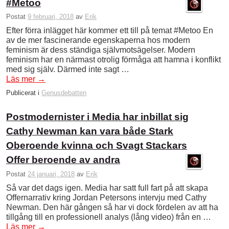
#Metoo
Postat
9 februari, 2018
av
Erik
Efter förra inlägget här kommer ett till på temat #Metoo En
av de mer fascinerande egenskaperna hos modern
feminism är dess ständiga självmotsägelser. Modern
feminism har en närmast otrolig förmåga att hamna i konflikt
med sig själv. Därmed inte sagt …
Läs mer
→
Publicerat i
Genusdebatten
Postmodernister i Media har inbillat sig
Cathy Newman kan vara både Stark
Oberoende kvinna och Svagt Stackars
Offer beroende av andra
Postat
24 januari, 2018
av
Erik
Så var det dags igen. Media har satt full fart på att skapa
Offernarrativ kring Jordan Petersons intervju med Cathy
Newman. Den här gången så har vi dock fördelen av att ha
tillgång till en professionell analys (lång video) från en …
Läs mer
→