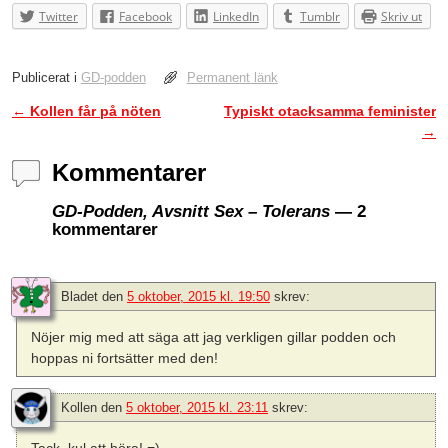
Twitter
Facebook
LinkedIn
Tumblr
Skriv ut
Publicerat i
GD-podden
Permanent länk
←
Kollen får på nöten
Typiskt otacksamma feminister
Inläggsnavigering
→
Kommentarer
GD-Podden, Avsnitt Sex – Tolerans
— 2
kommentarer
Bladet
den
5 oktober, 2015 kl. 19:50
skrev:
Nöjer mig med att säga att jag verkligen gillar podden och
hoppas ni fortsätter med den!
Kollen
den
5 oktober, 2015 kl. 23:11
skrev: