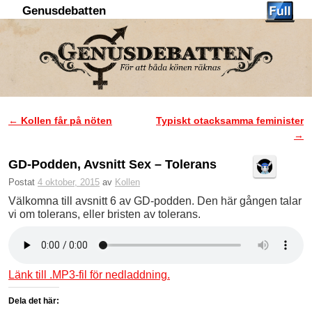
Genusdebatten
Hoppa till huvudinnehåll
Hoppa till sekundärt innehåll
←
Kollen får på nöten
Typiskt otacksamma feminister
Inläggsnavigering
→
GD-Podden, Avsnitt Sex – Tolerans
Postat
4 oktober, 2015
av
Kollen
Välkomna till avsnitt 6 av GD-podden. Den här gången talar
vi om tolerans, eller bristen av tolerans.
Länk till .MP3-fil för nedladdning.
Dela det här: