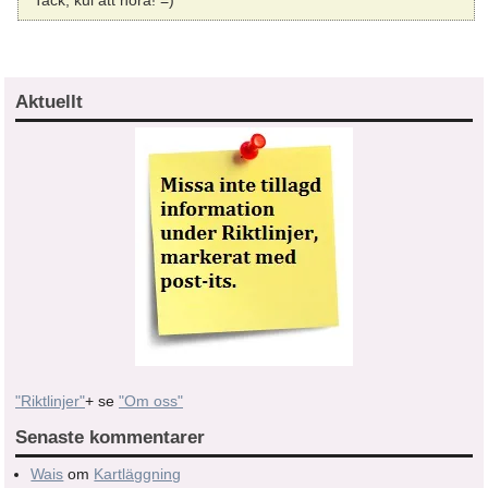
Tack, kul att höra! =)
Aktuellt
"Riktlinjer"
+ se
"Om oss"
Senaste kommentarer
Wais
om
Kartläggning