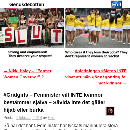
Genusdebatten
Hoppa till huvudinnehåll
Hoppa till sekundärt innehåll
←
Nikki Haley – ”Former
Anledningen #Metoo INTE
Inläggsnavigering
Woman Governor” ?
visat att män gör någonting fel
mot kvinnor
→
#Gridgirls – Feminister vill INTE kvinnor
bestämmer själva – Såvida inte det gäller
hijab eller burka
Postat
4 februari, 2018
av
Erik
Så har det hänt. Feminister har lyckats manipulera stora