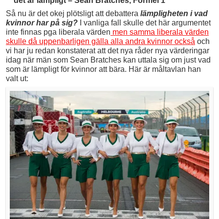
det är lämpligt – Sean Bratches, Formel 1
Så nu är det okej plötsligt att debattera
lämpligheten i vad
kvinnor har på sig?
I vanliga fall skulle det här argumentet
inte finnas pga liberala värden
men samma liberala värden
skulle då uppenbarligen gälla alla andra kvinnor också
och
vi har ju redan konstaterat att det nya råder nya värderingar
idag när män som Sean Bratches kan uttala sig om just vad
som är lämpligt för kvinnor att bära. Här är måltavlan han
valt ut: