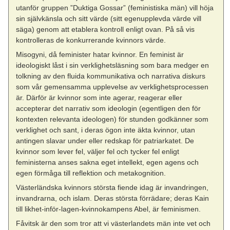
utanför gruppen ”Duktiga Gossar” (feministiska män) vill höja
sin självkänsla och sitt värde (sitt egenupplevda värde vill
säga) genom att etablera kontroll enligt ovan. På så vis
kontrolleras de konkurrerande kvinnors värde.
Misogyni, då feminister hatar kvinnor. En feminist är
ideologiskt låst i sin verklighetsläsning som bara medger en
tolkning av den fluida kommunikativa och narrativa diskurs
som vår gemensamma upplevelse av verklighetsprocessen
är. Därför är kvinnor som inte agerar, reagerar eller
accepterar det narrativ som ideologin (egentligen den för
kontexten relevanta ideologen) för stunden godkänner som
verklighet och sant, i deras ögon inte äkta kvinnor, utan
antingen slavar under eller redskap för patriarkatet. De
kvinnor som lever fel, väljer fel och tycker fel enligt
feministerna anses sakna eget intellekt, egen agens och
egen förmåga till reflektion och metakognition.
Västerländska kvinnors största fiende idag är invandringen,
invandrarna, och islam. Deras största förrädare; deras Kain
till likhet-inför-lagen-kvinnokampens Abel, är feminismen.
Fåvitsk är den som tror att vi västerlandets män inte vet och