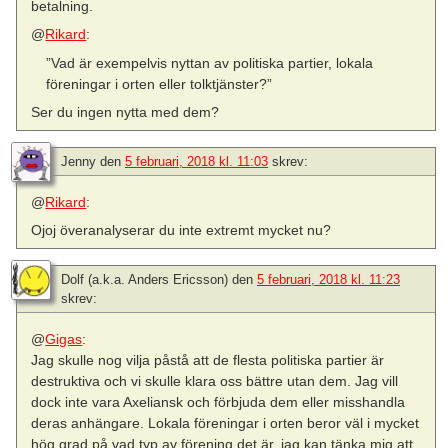
betalning.
@
Rikard
:
”Vad är exempelvis nyttan av politiska partier, lokala
föreningar i orten eller tolktjänster?”
Ser du ingen nytta med dem?
Jenny
den
5 februari, 2018 kl. 11:03
skrev:
@
Rikard
:
Ojoj överanalyserar du inte extremt mycket nu?
Dolf (a.k.a. Anders Ericsson)
den
5 februari, 2018 kl. 11:23
skrev:
@
Gigas
:
Jag skulle nog vilja påstå att de flesta politiska partier är
destruktiva och vi skulle klara oss bättre utan dem. Jag vill
dock inte vara Axeliansk och förbjuda dem eller misshandla
deras anhängare. Lokala föreningar i orten beror väl i mycket
hög grad på vad typ av förening det är, jag kan tänka mig att