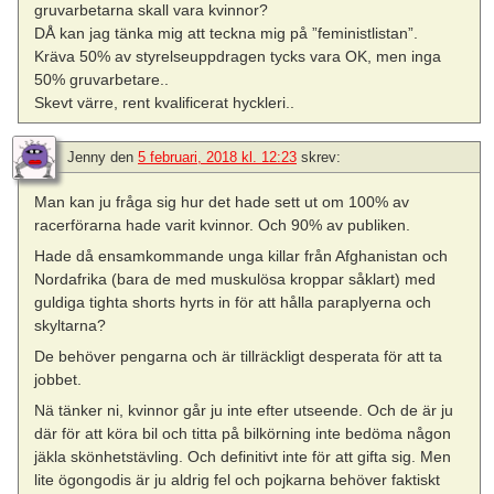
gruvarbetarna skall vara kvinnor?
DÅ kan jag tänka mig att teckna mig på ”feministlistan”.
Kräva 50% av styrelseuppdragen tycks vara OK, men inga
50% gruvarbetare..
Skevt värre, rent kvalificerat hyckleri..
Jenny
den
5 februari, 2018 kl. 12:23
skrev:
Man kan ju fråga sig hur det hade sett ut om 100% av
racerförarna hade varit kvinnor. Och 90% av publiken.
Hade då ensamkommande unga killar från Afghanistan och
Nordafrika (bara de med muskulösa kroppar såklart) med
guldiga tighta shorts hyrts in för att hålla paraplyerna och
skyltarna?
De behöver pengarna och är tillräckligt desperata för att ta
jobbet.
Nä tänker ni, kvinnor går ju inte efter utseende. Och de är ju
där för att köra bil och titta på bilkörning inte bedöma någon
jäkla skönhetstävling. Och definitivt inte för att gifta sig. Men
lite ögongodis är ju aldrig fel och pojkarna behöver faktiskt