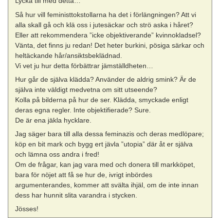
Lycka till med detta…
Så hur vill feministtokstollarna ha det i förlängningen? Att vi
alla skall gå och klä oss i jutesäckar och strö aska i håret?
Eller att rekommendera ”icke objektiverande” kvinnokladsel?
Vänta, det finns ju redan! Det heter burkini, pösiga särkar och
heltäckande hår/ansiktsbeklädnad.
Vi vet ju hur detta förbättrar jämställdheten…
Hur går de själva klädda? Använder de aldrig smink? Är de
själva inte väldigt medvetna om sitt utseende?
Kolla på bilderna på hur de ser. Klädda, smyckade enligt
deras egna regler. Inte objektifierade? Sure.
De är ena jäkla hycklare.
Jag säger bara till alla dessa feminazis och deras medlöpare;
köp en bit mark och bygg ert jävla ”utopia” där åt er själva
och lämna oss andra i fred!
Om de frågar, kan jag vara med och donera till markköpet,
bara för nöjet att få se hur de, ivrigt inbördes
argumenterandes, kommer att svälta ihjäl, om de inte innan
dess har hunnit slita varandra i stycken.
Jösses!