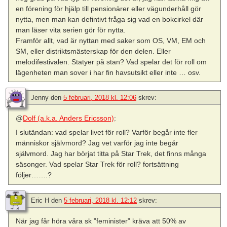
en förening för hjälp till pensionärer eller vägunderhåll gör
nytta, men man kan defintivt fråga sig vad en bokcirkel där
man läser vita serien gör för nytta.
Framför allt, vad är nyttan med saker som OS, VM, EM och
SM, eller distriktsmästerskap för den delen. Eller
melodifestivalen. Statyer på stan? Vad spelar det för roll om
lägenheten man sover i har fin havsutsikt eller inte … osv.
Jenny
den
5 februari, 2018 kl. 12:06
skrev:
@
Dolf (a.k.a. Anders Ericsson)
:
I slutändan: vad spelar livet för roll? Varför begår inte fler
människor självmord? Jag vet varför jag inte begår
självmord. Jag har börjat titta på Star Trek, det finns många
säsonger. Vad spelar Star Trek för roll? fortsättning
följer…….?
Eric H
den
5 februari, 2018 kl. 12:12
skrev:
När jag får höra våra sk ”feminister” kräva att 50% av