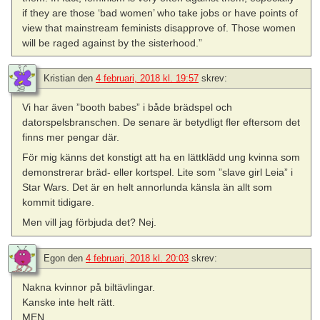
if they are those ‘bad women’ who take jobs or have points of
view that mainstream feminists disapprove of. Those women
will be raged against by the sisterhood.”
Kristian
den
4 februari, 2018 kl. 19:57
skrev:
Vi har även ”booth babes” i både brädspel och
datorspelsbranschen. De senare är betydligt fler eftersom det
finns mer pengar där.
För mig känns det konstigt att ha en lättklädd ung kvinna som
demonstrerar bräd- eller kortspel. Lite som ”slave girl Leia” i
Star Wars. Det är en helt annorlunda känsla än allt som
kommit tidigare.
Men vill jag förbjuda det? Nej.
Egon
den
4 februari, 2018 kl. 20:03
skrev:
Nakna kvinnor på biltävlingar.
Kanske inte helt rätt.
MEN…