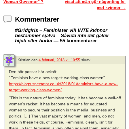
Woman Governor” ?
visat att män gör någonting fel
mot kvinnor
→
Kommentarer
#Gridgirls – Feminister vill INTE kvinnor
bestämmer själva – Såvida inte det gäller
hijab eller burka
— 55 kommentarer
Kristian
den
4 februari, 2018 kl. 19:55
skrev:
Den här passar här också:
”Feminists have a new target: working-class women”
https://blogs.spectator.co.uk/2018/01/feminists-have-a-new-
target-working-class-women/
”This is the nature of feminism today: it has become a well-off
women’s racket. It has become a means for educated
women to secure their position in the media, business and
politics. […] The vast majority of women, and men, do not
work in these fields, of course. Feminism, clearly, isn’t for
them. In fact, feminism is very often against them, especially