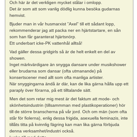
Och här är det verkligen mycket stålar i omlopp.
Det är som att som vanlig dödlig kunna besöka gudarnas
hemvist.
Bjuder man in vår husmarxist ”Axel” till ett sådant lopp,
rekommenderar jag att packa ner en hjärtstartare, en sån
som han får garanterat hjärtsnörp.
Ett underbart icke-PK vattenhål alltså!
Vad gäller dessa gridgirls så är de helt enkelt en del av
showen.
Inget märkvärdigare än snygga dansare under musikshower
eller brudarna som dansar (ofta utmanande) på
konsertscener med allt som ofta manliga artister.
När snyggingarna ändå är där, kan de lika gärna hålla upp ett
paraply över förarna, på ett tilltalande sätt.
Men det som retar mig mest är det faktum att mode- och
skönhetsindustrin (tillsammman med plastikoperationer) hör
till de större branscherna på vår jord. Och om män (som ofta
står för fiolerna), enlig dessa frigida, asexuella feminazis, inte
tillåts titta på kvinnlig fägring kan man lika gärna förbjuda
denna verksamhet/industri också.