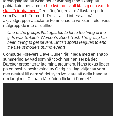
företagsägare att tycka det är kvinnlig frihetskamp att
patriarkatet bestämmer
hur kvinnor skall klä sig och vad de
skall få jobba med.
Den här gången är måltavlan sporter
som Dart och Formel 1. Det är alltid intressant när
aktivistgrupper attackerar kommersiella verksamheter vars
målgrupp de inte ens tillhör.
One of the groups that agitated to force the firing of the
girls was Britain’s Women’s Sport Trust. The group has
been trying to get several British sports leagues to end
the use of models during events.
Computer Forevers Dave Cullen får inleda med en snabb
summering av vad som hänt och hur han ser på det.
Därefter presenterar jag mina argument. Hans fokus ligger
på en positiv beskrivning av Gridgirls. Jag väljer att vara
mer neutral till dem så det syns tydligare att detta handlar
om långt mer än bara lättklädda flickor i Formel 1