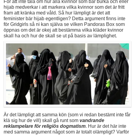
För att inte tala om hur alla kvinnor som bär burka och eller
hijab medverkar i att markera vilka kvinnor som det är fritt
fram att kränka med våld. Så hur lämpligt är det att
feminister bär hijab egentligen? Detta argument finns inte
för Gridgirls så ni kan själva se vilken Pandoras Box som
öppnas om det är okej att bestämma vilka kläder kvinnor
skall ha och hur de skall se ut på basis av lämplighet.
Är det lämpligt att samma kön (som vi redan bestämt inte får
klä sig hur de vill) skall gå runt som
vandrande
reklampelare för religiös dogmatism
. Hur är det här inte
med samma argument något som är totalt olämpligt? Varför