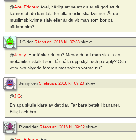
@
Axel Edgren
: Axel, härligt att se att du är så god att du
känner att du kan tala för alla muslimska kvinnor. Är du
muslimsk kvinna själv eller är du vit man som bor på
södermalm?
J.G
den
5 februari, 2018 kl. 07:33
skrev:
@
Jenny
: Hur tänker du nu? Menar du att man ska ta en
mekaniker istället som får hålla upp skylt och paraply? Och
vem ska skydda föraren mot solens värme nu?
Jenny
den
5 februari, 2018 kl. 09:23
skrev:
@
J.G
:
En apa skulle klara av det där. Tar bara betalt i bananer.
Billigt och bra.
Rikard
den
5 februari, 2018 kl. 09:52
skrev:
@
Axel Edgren
: Hej.