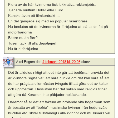
Flera av de här kvinnorna fick lukkrativa reklamjobb..
Tjänade multum Dollar eller Euro…
Kanske även ett filmkontrakt….
En del gängade sig med en populär räserförare.
Nu beslutas att de kvinnorna är förbjudna att sätta sin fot på
motorbanorna
Bättre nu än förr?
Tusen tack till alla depåtjejer!!!
Nu är ni förbjudna.
Axel Edgren
den
4 februari, 2018 kl. 20:08
skrev:
Det är alldeles riktigt att det inte går att bedöma huruvida det
är kvinnors ”egna val” att bära huckle om det kan vara så att
de har präglats eller nästan tvingats till att göra det av kultur
och uppfostran. Dessutom har det sällan med religiös frihet
att göra då Koranen inte påbjuder heltäckande.
Däremot så är det att faktum att brölande vita högermän som
är besatta av att ”befria” muslimska kvinnor från hedersvåld,
hucklen etc. skiter fullständigt i alla kvinnor och muslimers väl