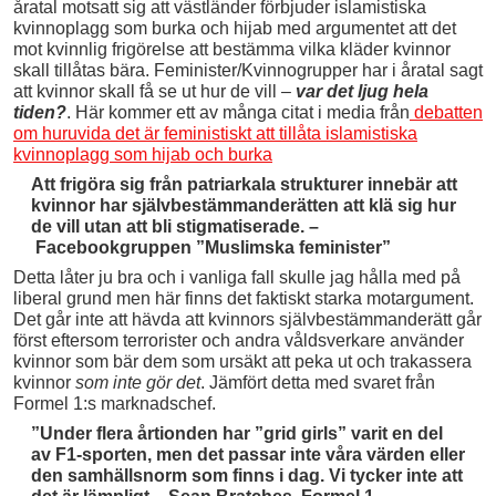
åratal motsatt sig att västländer förbjuder islamistiska
kvinnoplagg som burka och hijab med argumentet att det
mot kvinnlig frigörelse att bestämma vilka kläder kvinnor
skall tillåtas bära. Feminister/Kvinnogrupper har i åratal sagt
att kvinnor skall få se ut hur de vill –
var det ljug hela
tiden?
. Här kommer ett av många citat i media från
debatten
om huruvida det är feministiskt att tillåta islamistiska
kvinnoplagg som hijab och burka
Att frigöra sig från patriarkala strukturer innebär att
kvinnor har självbestämmanderätten att klä sig hur
de vill utan att bli stigmatiserade. –
Facebookgruppen ”Muslimska feminister”
Detta låter ju bra och i vanliga fall skulle jag hålla med på
liberal grund men här finns det faktiskt starka motargument.
Det går inte att hävda att kvinnors självbestämmanderätt går
först eftersom terrorister och andra våldsverkare använder
kvinnor som bär dem som ursäkt att peka ut och trakassera
kvinnor
som inte gör det
. Jämfört detta med svaret från
Formel 1:s marknadschef.
”Under flera årtionden har ”grid girls” varit en del
av F1-sporten, men det passar inte våra värden eller
den samhällsnorm som finns i dag. Vi tycker inte att