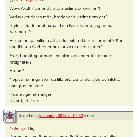
Wow, Axel! Känner du alla muslimska kvinnor?!
Vad tycker deras män, bröder och kusiner om det?
Bryter inte det mot någon lag i Knorrhanen, jag menar
Koranen..?
Förresten, på vilket sätt är den vite riddaren ’förment’? Kan
kandidaten Axel redogöra för valet av det ordet?
Axel, hur kämpar män i muslimska länder för kvinnors
rättigheter?
Ho-ho?
Nej, du har inga svar du lille pilt. Du är blott ljud och ilska,
som poeten sade.
Kamratliga hälsningar,
Rikard, fd lärare
Rikard
den
5 februari, 2018 kl. 09:56
skrev:
@
Jenny
: Hej.
Deras funktion är inte viktigare än föreningsbidrag, eller