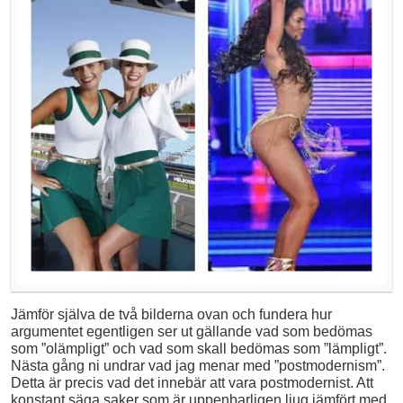
Jämför själva de två bilderna ovan och fundera hur
argumentet egentligen ser ut gällande vad som bedömas
som ”olämpligt” och vad som skall bedömas som ”lämpligt”.
Nästa gång ni undrar vad jag menar med ”postmodernism”.
Detta är precis vad det innebär att vara postmodernist. Att
konstant säga saker som är uppenbarligen ljug jämfört med