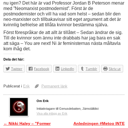
nu igen? Det här är vad Professor Jordan B Peterson menar
med ”Neomarxist postmodernist”. Först är de
postmodernister och vill ha vad som helst – sedan blir den
neo-marxister och tillbakavisar sitt eget argument att det är
kvinnlig befrielse att tillåta kvinnor bestämma själva.
Först förespråkar de att allt är tillåtet – Sedan ändrar de sig.
Till de kvinnor som ännu inte drabbats har jag bara en sak
att säga – You are next! Ni är feministernas nästa måltavla
kom ihåg det.
Dela det här:
Twitter
Facebook
LinkedIn
Tumblr
Skriv ut
Publicerat i
Erik
Permanent länk
Om Erik
Initiativtagare till Genusdebatten, Jämställdist
Visa alla inlägg av Erik
←
Nikki Haley – ”Former
Anledningen #Metoo INTE
Inläggsnavigering