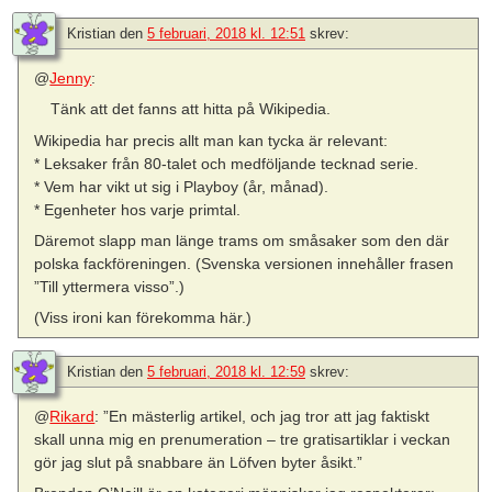
Kristian
den
5 februari, 2018 kl. 12:51
skrev:
@
Jenny
:
Tänk att det fanns att hitta på Wikipedia.
Wikipedia har precis allt man kan tycka är relevant:
* Leksaker från 80-talet och medföljande tecknad serie.
* Vem har vikt ut sig i Playboy (år, månad).
* Egenheter hos varje primtal.
Däremot slapp man länge trams om småsaker som den där
polska fackföreningen. (Svenska versionen innehåller frasen
”Till yttermera visso”.)
(Viss ironi kan förekomma här.)
Kristian
den
5 februari, 2018 kl. 12:59
skrev:
@
Rikard
: ”En mästerlig artikel, och jag tror att jag faktiskt
skall unna mig en prenumeration – tre gratisartiklar i veckan
gör jag slut på snabbare än Löfven byter åsikt.”