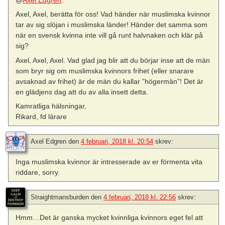
@
Axel Edgren
:
Axel, Axel, berätta för oss! Vad händer när muslimska kvinnor
tar av sig slöjan i muslimska länder! Händer det samma som
när en svensk kvinna inte vill gå runt halvnaken och klär på
sig?
Axel, Axel, Axel. Vad glad jag blir att du börjar inse att de män
som bryr sig om muslimska kvinnors frihet (eller snarare
avsaknad av frihet) är de män du kallar ”högermän”! Det är
en glädjens dag att du av alla insett detta.
Kamratliga hälsningar,
Rikard, fd lärare
Axel Edgren
den
4 februari, 2018 kl. 20:54
skrev:
Inga muslimska kvinnor är intresserade av er förmenta vita
riddare, sorry.
Straightmansburden
den
4 februari, 2018 kl. 22:56
skrev:
Hmm…Det är ganska mycket kvinnliga kvinnors eget fel att