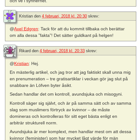
och ve i synnerhet.
Kristian
den
4 februari, 2018 kl. 20:30
skrev:
@
Axel Edgren
: Tack för att du kommit tillbaka och berättar
om alla dessa ”fakta”! Det sätter guldkant på helgen!
Rikard
den
4 februari, 2018 kl. 20:33
skrev:
@
Kristian
: Hej.
En mästerlig artikel, och jag tror att jag faktiskt skall unna mig
en prenumeration – tre gratisartiklar i veckan gör jag slut på
snabbare än Löfven byter åsikt.
Sedan handlar det om kontroll, avundsjuka och misogyni.
Kontroll säger sig självt, och är på samma sätt och av samma
slag som muslimers förtryck av kvinnor – de måste
domineras och kontrolleras för sitt eget bästa enligt en
arbiträr strukturell norm.
Avundsjuka är mer komplext, men handlar mest om att dessa
kvinnor (feminister) som har mycket lågt värde för män