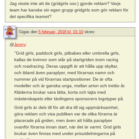
Jag visste inte att de (gridgirls osv.) gjorde reklam? Varje
team har kanske sin egen grupp gridgirls som gör reklam för
det specifika teamet?
Gigas
den
5 februari, 2018 kl. 01:10
skrev:
@
Jenny
:
”Grid girls, paddock girls, pitbabes eller umbrella girls,
kallas de kvinnor som står på startgriden inom racing
och roadracing. Deras uppgift är att hålla upp skyltar,
och ibland även paraplyer, med förarnas namn och
nummer på vid förarnas startpositioner. De är ofta
modeller och är ganska unga, mellan arton och trettio år.
Kläderna brukar vara lätta, korta och tajta med
mästerskapets eller tävlingens sponsorers logotyper på.
Grid girls är dels till för att dra till sig uppmärksamhet,
göra reklam och visa publiken var de olika förarna är
placerade på griden, men även att hålla paraplyer
ovanför förarna innan start, när det är varmt. Grid girls
brukar även finnas med under prisutdelningarna på