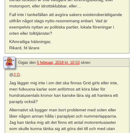
motorsport, eller idrottsklubbar, eller…
Fall inte i tankefällan att avgöra sakers existensberättigande
utifrån något slags nytto-resonemang enbart. Vad är
exempelvis nyttan av politiska partier, lokala föreningar i
orten eller tolktjänster?
KAmratliga hälsningar,
Rikard, fd lärare
Gigas
den
5 februari, 2018 kl. 10:53
skrev:
@
J.G
:
Jag lägger mig inte i om det ska finnas Grid girls eller inte,
men fullvuxna karlar som anförtros att köra bilar för
hundratusentals kronor kan kanske lära sig att hantera ett
paraply också?
Alternativt så bygger man bort problemet med solen eller
låter någon annan hålla i paraplyet och nummerlapparna.
Jag kan tänka mig att det finns ett antal motorentusiaster
som skulle kunna tänka sig att göra det till och med utan