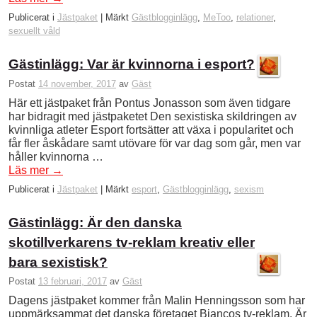
Publicerat i
Jästpaket
|
Märkt
Gästblogginlägg
,
MeToo
,
relationer
,
sexuellt våld
Gästinlägg: Var är kvinnorna i esport?
Postat
14 november, 2017
av
Gäst
Här ett jästpaket från Pontus Jonasson som även tidgare
har bidragit med jästpaketet Den sexistiska skildringen av
kvinnliga atleter Esport fortsätter att växa i popularitet och
får fler åskådare samt utövare för var dag som går, men var
håller kvinnorna …
Läs mer
→
Publicerat i
Jästpaket
|
Märkt
esport
,
Gästblogginlägg
,
sexism
Gästinlägg: Är den danska
skotillverkarens tv-reklam kreativ eller
bara sexistisk?
Postat
13 februari, 2017
av
Gäst
Dagens jästpaket kommer från Malin Henningsson som har
uppmärksammat det danska företaget Biancos tv-reklam. Är