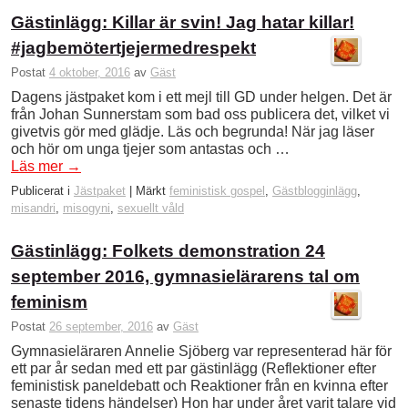
Gästinlägg: Killar är svin! Jag hatar killar!
#jagbemötertjejermedrespekt
Postat
4 oktober, 2016
av
Gäst
Dagens jästpaket kom i ett mejl till GD under helgen. Det är
från Johan Sunnerstam som bad oss publicera det, vilket vi
givetvis gör med glädje. Läs och begrunda! När jag läser
och hör om unga tjejer som antastas och …
Läs mer
→
Publicerat i
Jästpaket
|
Märkt
feministisk gospel
,
Gästblogginlägg
,
misandri
,
misogyni
,
sexuellt våld
Gästinlägg: Folkets demonstration 24
september 2016, gymnasielärarens tal om
feminism
Postat
26 september, 2016
av
Gäst
Gymnasieläraren Annelie Sjöberg var representerad här för
ett par år sedan med ett par gästinlägg (Reflektioner efter
feministisk paneldebatt och Reaktioner från en kvinna efter
senaste tidens händelser) Hon har under året varit talare vid