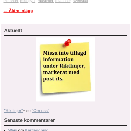
misandri
,
misogyni
,
muslimer
,
relationer
,
svenskar
←
Äldre inlägg
Inläggsnavigering
Aktuellt
"Riktlinjer"
+ se
"Om oss"
Senaste kommentarer
Wais
om
Kartläggning