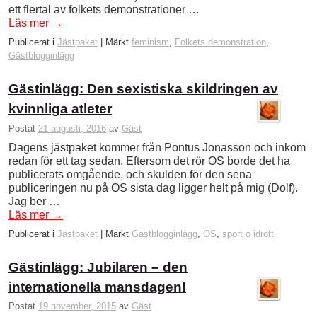
ett flertal av folkets demonstrationer …
Läs mer
→
Publicerat i
Jästpaket
|
Märkt
feminism
,
Folkets demonstration
,
Gästblogginlägg
Gästinlägg: Den sexistiska skildringen av
kvinnliga atleter
Postat
21 augusti, 2016
av
Gäst
Dagens jästpaket kommer från Pontus Jonasson och inkom
redan för ett tag sedan. Eftersom det rör OS borde det ha
publicerats omgående, och skulden för den sena
publiceringen nu på OS sista dag ligger helt på mig (Dolf).
Jag ber …
Läs mer
→
Publicerat i
Jästpaket
|
Märkt
Gästblogginlägg
,
OS
,
sport o idrott
Gästinlägg: Jubilaren – den
internationella mansdagen!
Postat
19 november, 2015
av
Gäst