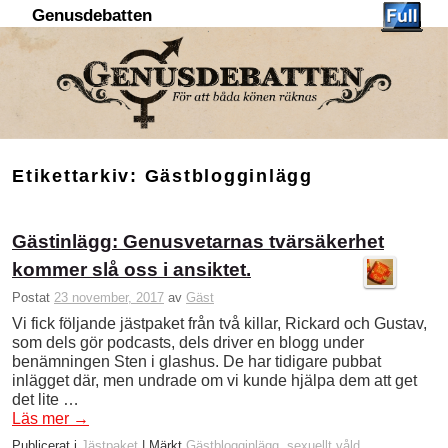
Genusdebatten
Hoppa till huvudinnehåll
Hoppa till sekundärt innehåll
Etikettarkiv:
Gästblogginlägg
Gästinlägg: Genusvetarnas tvärsäkerhet
kommer slå oss i ansiktet.
Postat
23 november, 2017
av
Gäst
Vi fick följande jästpaket från två killar, Rickard och Gustav,
som dels gör podcasts, dels driver en blogg under
benämningen Sten i glashus. De har tidigare pubbat
inlägget där, men undrade om vi kunde hjälpa dem att get
det lite …
Läs mer
→
Publicerat i
Jästpaket
|
Märkt
Gästblogginlägg
,
sexuellt våld