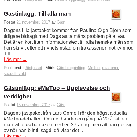
Gästinlägg: Till alla män
Postat
21 november, 2017
av
Gäst
Dagens lilla jästpaket kommer från Paulina Olga Björn som
tidigare bidragit med Dags att ta mäns problem på allvar.
Det är en kort liten informationstext till alla hemska män som
hon skrivit efter ett nyhetsinslag om trakasserier mot kvinnor.
Till …
Läs mer
→
Publicerat i
Jästpaket
|
Märkt
Gästblogginlägg
,
MeToo
,
relationer
,
sexuellt våld
Gästinlägg: #MeToo – Upplevelse och
verklighet
Postat
15 november, 2017
av
Gäst
Dagens jästpaket från Lars Cornell rör den högst aktuella
#MeToo-debatten. Om det händer en gång på 20 år att en
man vill duscha naken med en 27-åring, men att han ger sig
av när han blir tillsagd, då visar det …
Läs mer
→