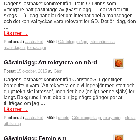
Dagens jästpaket kommer från Hrafn O. Dinns som
vitidigare haft gästinlägg av (Gästinlägg: … där vi drar till
skogs … ). Idag handlar det om internationella mansdagen
och det kan väl tyckas vara relevant för GD. Det är idag, den
…
Läs mer
→
Publicerat i
Jästpaket
|
Märkt
Gästblogginlägg
,
internationella
mansdagen
,
temadagar
Gästinlägg: Att rekrytera en nörd
Postat
15 oktober, 2015
av
Gäst
Dagens jästpaket kommer från ChristinaG. Egentligen
borde titeln vara ”Att rekrytera en civilingenjör med stort och
djupt tekniskt intresse”, men det blev (enligt henne själv) för
långt. Bakgrund I mitt jobb blir jag några gånger per år
tillfrågad om jag …
Läs mer
→
Publicerat i
Jästpaket
|
Märkt
arbete
,
Gästblogginlägg
,
rekrytering
,
skola
,
utbildning
Gästinlägg: Feminism