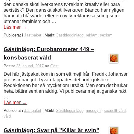
den danska skotillverkarens tv-reklam kreativ eller bara
sexistisk? Den danska skotillverkaren Bianco har nyligen
hamnat i blåsväder efter en ny tv-reklamssatsning som
utmanar feminism och …
Läs mer
→
Publicerat i
Jästpaket
|
Märkt
Gästblogginlägg
,
reklam
,
sexism
Gästinlägg: Eurobarometer 449 –
könsbaserat våld
Postat
23 januari, 2017
av
Gäst
Det här jästpaket kom in som ett mejl från Fredrik Johanssn
precis innan jul. Tyvärr tappades det bort i julstöket.
Redaktionen ber så mycket om ursäkt. Men som det brukar
heta, bättre sent en aldrig. Vi publicerar mejlet ganska rakt
…
Läs mer
→
Publicerat i
Jästpaket
|
Märkt
Gästblogginlägg
,
misogyni
,
sexuellt våld
,
våld
Gästinlägg: Svar på ”Killar är svin”