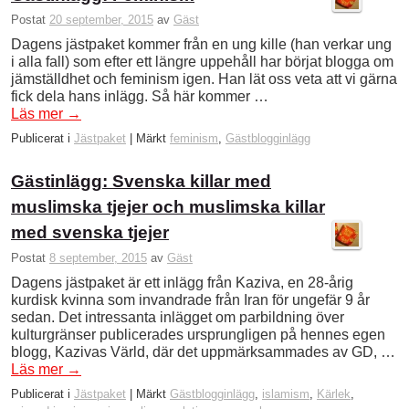
Postat
20 september, 2015
av
Gäst
Dagens jästpaket kommer från en ung kille (han verkar ung
i alla fall) som efter ett längre uppehåll har börjat blogga om
jämställdhet och feminism igen. Han lät oss veta att vi gärna
fick dela hans inlägg. Så här kommer …
Läs mer
→
Publicerat i
Jästpaket
|
Märkt
feminism
,
Gästblogginlägg
Gästinlägg: Svenska killar med
muslimska tjejer och muslimska killar
med svenska tjejer
Postat
8 september, 2015
av
Gäst
Dagens jästpaket är ett inlägg från Kaziva, en 28-årig
kurdisk kvinna som invandrade från Iran för ungefär 9 år
sedan. Det intressanta inlägget om parbildning över
kulturgränser publicerades ursprungligen på hennes egen
blogg, Kazivas Värld, där det uppmärksammades av GD, …
Läs mer
→
Publicerat i
Jästpaket
|
Märkt
Gästblogginlägg
,
islamism
,
Kärlek
,