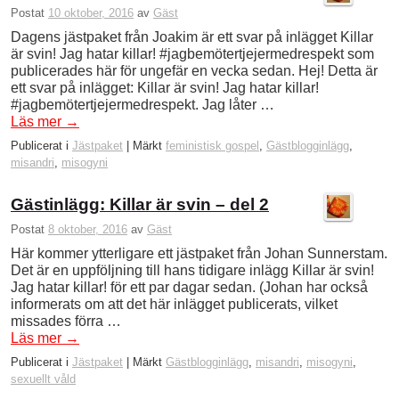
Postat
10 oktober, 2016
av
Gäst
Dagens jästpaket från Joakim är ett svar på inlägget Killar
är svin! Jag hatar killar! #jagbemötertjejermedrespekt som
publicerades här för ungefär en vecka sedan. Hej! Detta är
ett svar på inlägget: Killar är svin! Jag hatar killar!
#jagbemötertjejermedrespekt. Jag låter …
Läs mer
→
Publicerat i
Jästpaket
|
Märkt
feministisk gospel
,
Gästblogginlägg
,
misandri
,
misogyni
Gästinlägg: Killar är svin – del 2
Postat
8 oktober, 2016
av
Gäst
Här kommer ytterligare ett jästpaket från Johan Sunnerstam.
Det är en uppföljning till hans tidigare inlägg Killar är svin!
Jag hatar killar! för ett par dagar sedan. (Johan har också
informerats om att det här inlägget publicerats, vilket
missades förra …
Läs mer
→
Publicerat i
Jästpaket
|
Märkt
Gästblogginlägg
,
misandri
,
misogyni
,
sexuellt våld