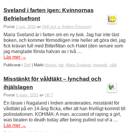
Sveland i farten igen: Kvinnornas
Befrielsefront
Postat
1 juni, 2015
av
Dolf (a.k.a. Anders Ericsson)
Maria Sveland är i farten om en ny bok. Jag har inte läst
boken, och kommer förmodligen inte heller att göra det, jag
fick krävan full med Bitterfittan och Hatet (den senare som
jag manglade första halvan av i två …
Läs mer
→
Publicerat i
Dolf
|
Märkt
böcker
,
hat
,
Maria Sveland
,
misandri
,
våld
Misstänkt för våldtäkt – lynchad och
ihjälslagen
Postat
6 mars, 2015
av
Ulf T
En lärare i Nagaland i Indien arresterades, misstänkt för
våldtäkt på en 14-årig flicka, efter att han frivilligt kommit till
polisstationen. KOHIMA: A man, accused of raping a girl,
was beaten to death today after being pulled out of a …
Läs mer
→