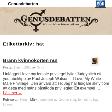
Genusdebatten
Hoppa till huvudinnehåll
Hoppa till sekundärt innehåll
Etikettarkiv:
hat
Bränn kvinnokorten nu!
Postat
1 april, 2016
av
Ninni
I inlägget I love my female privilege! lyfter Judgybitch ett
youtubeklipp av Paul Joseph Watson – I Love My White
Male Privilege. Den är värd att se: Jag har tidigare skrivit om
att detta med mäns påstådda privilegier. Ett exempel …
Läs mer
→
Publicerat i
Ninni
|
Märkt
dumheter av diverse slag
,
feminism
,
hat
,
kvinnor