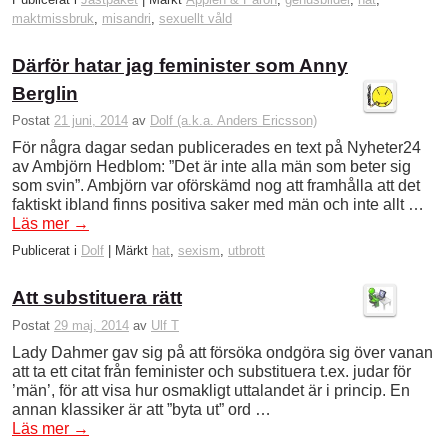
maktmissbruk
,
misandri
,
sexuellt våld
Därför hatar jag feminister som Anny
Berglin
Postat
21 juni, 2014
av
Dolf (a.k.a. Anders Ericsson)
För några dagar sedan publicerades en text på Nyheter24
av Ambjörn Hedblom: ”Det är inte alla män som beter sig
som svin”. Ambjörn var oförskämd nog att framhålla att det
faktiskt ibland finns positiva saker med män och inte allt …
Läs mer
→
Publicerat i
Dolf
|
Märkt
hat
,
sexism
,
utbrott
Att substituera rätt
Postat
29 maj, 2014
av
Ulf T
Lady Dahmer gav sig på att försöka ondgöra sig över vanan
att ta ett citat från feminister och substituera t.ex. judar för
’män’, för att visa hur osmakligt uttalandet är i princip. En
annan klassiker är att ”byta ut” ord …
Läs mer
→