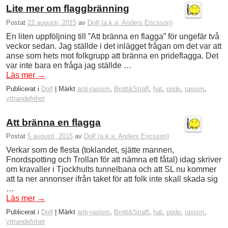
Lite mer om flaggbränning
Postat
22 augusti, 2015
av
Dolf (a.k.a. Anders Ericsson)
En liten uppföljning till ”Att bränna en flagga” för ungefär två
veckor sedan. Jag ställde i det inlägget frågan om det var att
anse som hets mot folkgrupp att bränna en prideflagga. Det
var inte bara en fråga jag ställde …
Läs mer
→
Publicerat i
Dolf
|
Märkt
anti-rasism
,
Brott&Straff
,
hat
,
pride
,
rasism
,
yttrandefrihet
Att bränna en flagga
Postat
5 augusti, 2015
av
Dolf (a.k.a. Anders Ericsson)
Verkar som de flesta (toklandet, sjätte mannen,
Fnordspotting och Trollan för att nämna ett fåtal) idag skriver
om kravaller i Tjockhults tunnelbana och att SL nu kommer
att ta ner annonser ifrån taket för att folk inte skall skada sig
…
Läs mer
→
Publicerat i
Dolf
|
Märkt
anti-rasism
,
Brott&Straff
,
hat
,
pride
,
rasism
,
yttrandefrihet