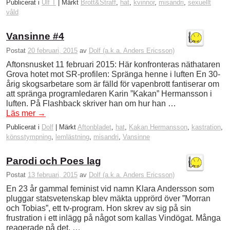
Publicerat i
Ulf T
|
Märkt
Brott&Straff
,
hat
,
kvinnor
,
misandri
,
sexuellt
våld
Vansinne #4
Postat
20 februari, 2015
av
Dolf (a.k.a. Anders Ericsson)
Aftonsnusket 11 februari 2015: Här konfronteras näthataren
Grova hotet mot SR-profilen: Spränga henne i luften En 30-
årig skogsarbetare som är fälld för vapenbrott fantiserar om
att spränga programledaren Karin ”Kakan” Hermansson i
luften. På Flashback skriver han om hur han …
Läs mer
→
Publicerat i
Dolf
|
Märkt
Aftonbladet
,
hat
,
Kakan Hermansson
,
kastration
,
könsstympning
,
lemlästning
,
misandri
,
Vansinne
Parodi och Poes lag
Postat
13 februari, 2015
av
Dolf (a.k.a. Anders Ericsson)
En 23 år gammal feminist vid namn Klara Andersson som
pluggar statsvetenskap blev mäkta upprörd över ”Morran
och Tobias”, ett tv-program. Hon skrev av sig på sin
frustration i ett inlägg på något som kallas Vindögat. Många
reagerade på det. …