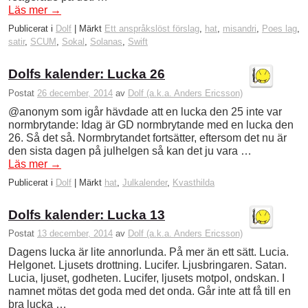
Läs mer
→
Publicerat i
Dolf
|
Märkt
Ett anspråkslöst förslag
,
hat
,
misandri
,
Poes lag
,
satir
,
SCUM
,
Sokal
,
Solanas
,
Swift
Dolfs kalender: Lucka 26
Postat
26 december, 2014
av
Dolf (a.k.a. Anders Ericsson)
@anonym som igår hävdade att en lucka den 25 inte var
normbrytande: Idag är GD normbrytande med en lucka den
26. Så det så. Normbrytandet fortsätter, eftersom det nu är
den sista dagen på julhelgen så kan det ju vara …
Läs mer
→
Publicerat i
Dolf
|
Märkt
hat
,
Julkalender
,
Kvasthilda
Dolfs kalender: Lucka 13
Postat
13 december, 2014
av
Dolf (a.k.a. Anders Ericsson)
Dagens lucka är lite annorlunda. På mer än ett sätt. Lucia.
Helgonet. Ljusets drottning. Lucifer. Ljusbringaren. Satan.
Lucia, ljuset, godheten. Lucifer, ljusets motpol, ondskan. I
namnet mötas det goda med det onda. Går inte att få till en
bra lucka …