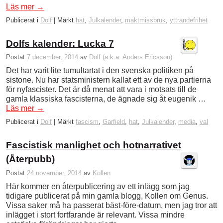
Läs mer
→
Publicerat i
Dolf
|
Märkt
hat
,
Julkalender
,
maktmissbruk
,
yttrandefrihet
Dolfs kalender: Lucka 7
Postat
7 december, 2014
av
Dolf (a.k.a. Anders Ericsson)
Det har varit lite tumultartat i den svenska politiken på
sistone. Nu har statsministern kallat ett av de nya partierna
för nyfascister. Det är då menat att vara i motsats till de
gamla klassiska fascisterna, de ägnade sig åt eugenik …
Läs mer
→
Publicerat i
Dolf
|
Märkt
fascism
,
Garfield
,
hat
,
Julkalender
,
media
,
val
Fascistisk manlighet och hotnarrativet
(Återpubb)
Postat
24 november, 2014
av
Kollen
Här kommer en återpublicering av ett inlägg som jag
tidigare publicerat på min gamla blogg, Kollen om Genus.
Vissa saker må ha passerat bäst-före-datum, men jag tror att
inlägget i stort fortfarande är relevant. Vissa mindre