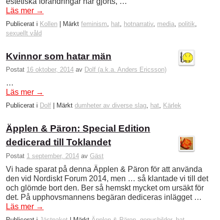
estetiska förändringar har gjorts, …
Läs mer
→
Publicerat i
Kollen
|
Märkt
feminism
,
hat
,
hotnarrativ
,
media
,
politik
,
sexuellt våld
Kvinnor som hatar män
Postat
16 oktober, 2014
av
Dolf (a.k.a. Anders Ericsson)
…
Läs mer
→
Publicerat i
Dolf
|
Märkt
dumheter av diverse slag
,
hat
,
Kärlek
Äpplen & Päron: Special Edition
dedicerad till Toklandet
Postat
1 september, 2014
av
Gäst
Vi hade sparat på denna Äpplen & Päron för att använda
den vid Nordiskt Forum 2014, men … så klantade vi till det
och glömde bort den. Ber så hemskt mycket om ursäkt för
det. På upphovsmannens begäran dediceras inlägget …
Läs mer
→
Publicerat i
Jästpaket
|
Märkt
Äpplen & Päron
,
genusbilder
,
hat
,