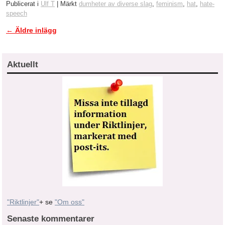
Publicerat i
Ulf T
|
Märkt
dumheter av diverse slag
,
feminism
,
hat
,
hate-
speech
←
Äldre inlägg
Inläggsnavigering
Aktuellt
"Riktlinjer"
+ se
"Om oss"
Senaste kommentarer