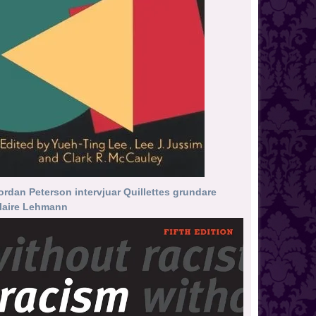
ordan Peterson intervjuar Quillettes grundare
laire Lehmann