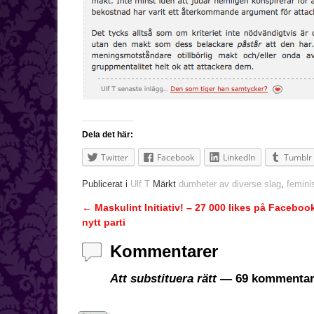
Dela det här:
Twitter
Facebook
LinkedIn
Tumblr
Publicerat i
Ulf T
Märkt
dumheter av diverse slag
,
femin
←
Maskulint Initiativ! – 27 000 likes på Facebook
Inläggsnavigering
nytt parti
Kommentarer
Att substituera rätt
— 69 kommentar