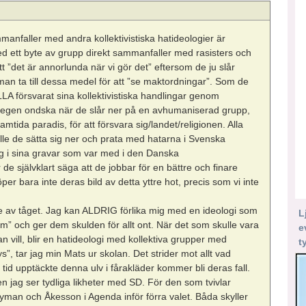
anfaller med andra kollektivistiska hatideologier är
ed ett byte av grupp direkt sammanfaller med rasisters och
t ”det är annorlunda när vi gör det” eftersom de ju slår
 man ta till dessa medel för att ”se maktordningar”. Som de
ALLA försvarat sina kollektivistiska handlingar genom
in egen ondska när de slår ner på en avhumaniserad grupp,
amtida paradis, för att försvara sig/landet/religionen. Alla
lle de sätta sig ner och prata med hatarna i Svenska
g i sina gravar som var med i den Danska
de självklart säga att de jobbar för en bättre och finare
per bara inte deras bild av detta yttre hot, precis som vi inte
de av tåget. Jag kan ALDRIG förlika mig med en ideologi som
L
” och ger dem skulden för allt ont. När det som skulle vara
e
an vill, blir en hatideologi med kollektiva grupper med
t
”, tar jag min Mats ur skolan. Det strider mot allt vad
tid upptäckte denna ulv i fårakläder kommer bli deras fall.
en jag ser tydliga likheter med SD. För den som tvivlar
man och Åkesson i Agenda inför förra valet. Båda skyller