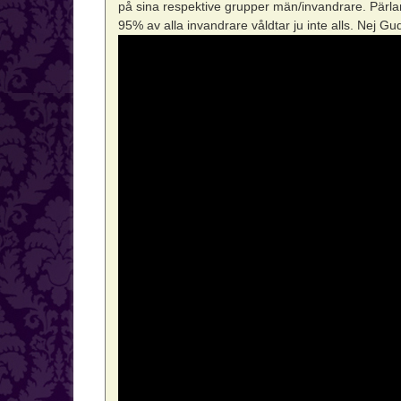
på sina respektive grupper män/invandrare. Pär
95% av alla invandrare våldtar ju inte alls. Nej G