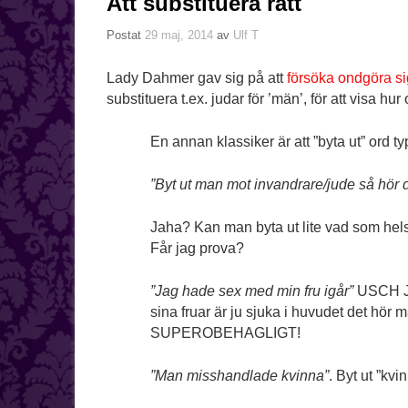
Att substituera rätt
Postat
29 maj, 2014
av
Ulf T
Lady Dahmer gav sig på att
försöka ondgöra si
substituera t.ex. judar för ’män’, för att visa hur
En annan klassiker är att ”byta ut” ord ty
”Byt ut man mot invandrare/jude så hör d
Jaha? Kan man byta ut lite vad som hels
Får jag prova?
”Jag hade sex med min fru igår”
USCH JÄ
sina fruar är ju sjuka i huvudet det hör m
SUPEROBEHAGLIGT!
”Man misshandlade kvinna”
. Byt ut ”kvin