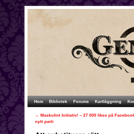
Hoppa till huvudinnehåll
Hoppa till sekundärt innehåll
Hem
Bibliotek
Forums
Kartläggning
Ko
←
Maskulint Initiativ! – 27 000 likes på Facebook
Inläggsnavigering
nytt parti