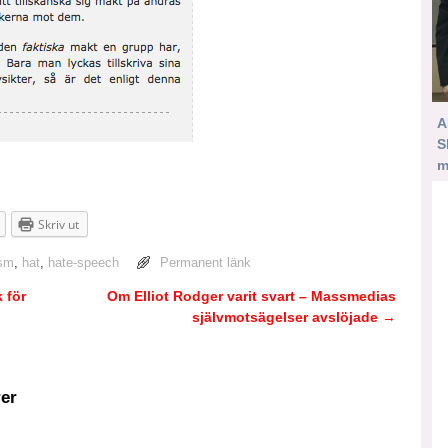
A
S
m
Skriv ut
ism
,
hat
,
hate-speech
Permanent länk
 för
Om Elliot Rodger varit svart – Massmedias
självmotsägelser avslöjade
→
er