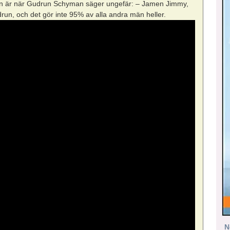
lan är när Gudrun Schyman säger ungefär: – Jamen Jimmy,
udrun, och det gör inte 95% av alla andra män heller.
N