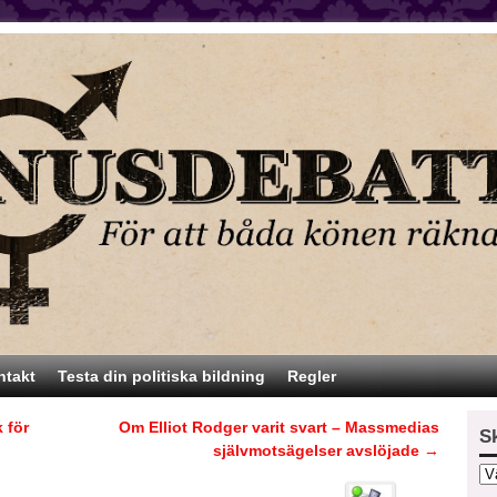
ntakt
Testa din politiska bildning
Regler
 för
Om Elliot Rodger varit svart – Massmedias
S
självmotsägelser avslöjade
→