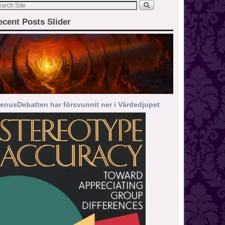
ecent Posts Slider
enusDebatten har försvunnit ner i Värdedjupet