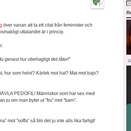
R
g
över vanan att ta ett citat från feminister och
 osmakligt uttalandet är i princip.
p:
u genast hur obehagligt det låter!”
G
t, hur som helst? Kärlek mot hat? Mat mot bajs?
VLA PEDOFIL! Människor som har sex med
an ju om man byter ut ”fru” mot ”barn”.
na” mot ”soffa” så blir det ju inte alls lika farligt!