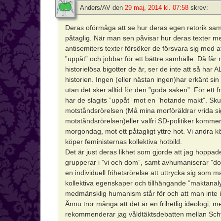
Anders/AV
den
29 maj, 2014 kl. 07:58
skrev:
Deras oförmåga att se hur deras egen retorik samm
påtaglig. När man sen påvisar hur deras texter m
antisemiters texter försöker de försvara sig med at
”uppåt” och jobbar för ett bättre samhälle. Då får
historielösa bigotter de är, ser de inte att så har 
historien. Ingen (eller nästan ingen)har erkänt s
utan det sker alltid för den ”goda saken”. För ett fr
har de slagits ”uppåt” mot en ”hotande makt”. Sku
motståndsrörelsen (Må mina morföräldrar vrida si
motståndsrörelsen)eller valfri SD-politiker kommer 
morgondag, mot ett påtagligt yttre hot. Vi andra kö
köper feministernas kollektiva hotbild.
Det är just deras likhet som gjorde att jag hoppa
grupperar i ”vi och dom”, samt avhumaniserar ”dom
en individuell frihetsrörelse att uttrycka sig som m
kollektiva egenskaper och tillhängande ”maktanalys
medmänsklig humanism står för och att man inte i 
Ännu tror många att det är en frihetlig ideologi, m
rekommenderar jag våldtäktsdebatten mellan Schy