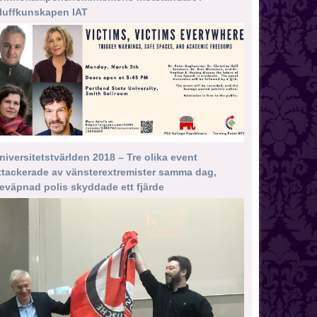
luffkunskapen IAT
niversitetstvärlden 2018 – Tre olika event
ttackerade av vänsterextremister samma dag,
eväpnad polis skyddade ett fjärde