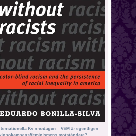
nternationella Kvinnodagen – VEM är egentligen
vinnokampens/feminismens motståndare?