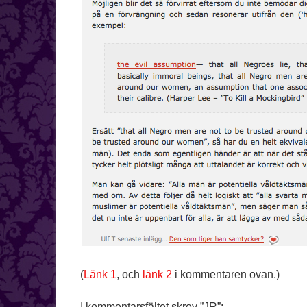
(
Länk 1
, och
länk 2
i kommentaren ovan.)
I kommentarsfältet skrev ”JR”: