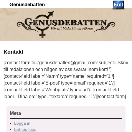
Genusdebatten
Hoppa till huvudinnehåll
Hoppa till sekundärt innehåll
Kontakt
[contact-form to=’genusdebatten@gmail.com’ subject=’Skriv
till redaktionen och någon av oss svarar inom kort! ’]
[contact-field label=’Namn’ type=’name’ required=’1’/]
[contact-field label=’E-post’ type=’email’ required=’1’/]
[contact-field label=’Webbplats’ type=’url’/] [contact-field
label=’Dina ord’ type=’textarea’ required=’1’/][/contact-form]
Meta
Logga in
Entries feed