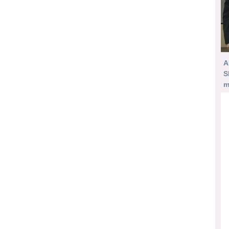
A
S
m