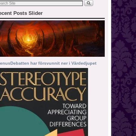
ecent Posts Slider
enusDebatten har försvunnit ner i Värdedjupet