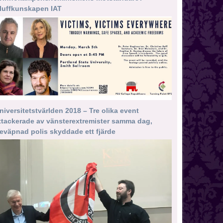
luffkunskapen IAT
niversitetstvärlden 2018 – Tre olika event
ttackerade av vänsterextremister samma dag,
eväpnad polis skyddade ett fjärde