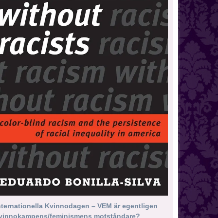
nternationella Kvinnodagen – VEM är egentligen
vinnokampens/feminismens motståndare?