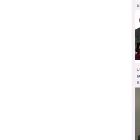
B
U
a
B