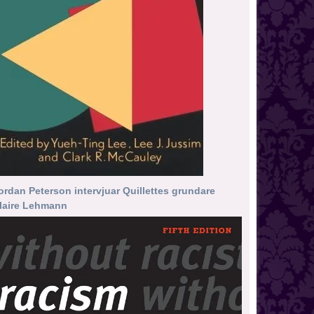
ordan Peterson intervjuar Quillettes grundare
laire Lehmann