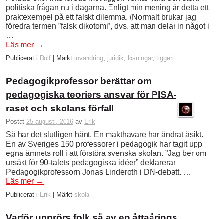
politiska frågan nu i dagarna. Enligt min mening är detta ett
praktexempel på ett falskt dilemma. (Normalt brukar jag
föredra termen ”falsk dikotomi”, dvs. att man delar in något i
…
Läs mer
→
Publicerat i
Dolf
|
Märkt
invandring
,
juridik
,
lösningar
,
tiggeri
Pedagogikprofessor berättar om
pedagogiska teoriers ansvar för PISA-
raset och skolans förfall
Postat
25 augusti, 2016
av
Erik
Så har det slutligen hänt. En makthavare har ändrat åsikt.
En av Sveriges 160 professorer i pedagogik har tagit upp
egna ämnets roll i att förstöra svenska skolan. ”Jag ber om
ursäkt för 90-talets pedagogiska idéer” deklarerar
Pedagogikprofessorn Jonas Linderoth i DN-debatt. …
Läs mer
→
Publicerat i
Erik
|
Märkt
skola
Varför upprörs folk så av en åttaårings