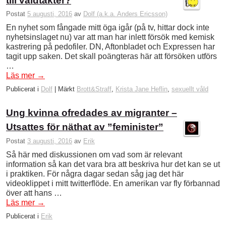
till våldtäkter?
Postat
5 augusti, 2016
av
Dolf (a.k.a. Anders Ericsson)
En nyhet som fångade mitt öga igår (på tv, hittar dock inte
nyhetsinslaget nu) var att man har inlett försök med kemisk
kastrering på pedofiler. DN, Aftonbladet och Expressen har
tagit upp saken. Det skall poängteras här att försöken utförs
…
Läs mer
→
Publicerat i
Dolf
|
Märkt
Brott&Straff
,
Krista Jane Heflin
,
sexuellt våld
Ung kvinna ofredades av migranter –
Utsattes för näthat av ”feminister”
Postat
3 augusti, 2016
av
Erik
Så här med diskussionen om vad som är relevant
information så kan det vara bra att beskriva hur det kan se ut
i praktiken. För några dagar sedan såg jag det här
videoklippet i mitt twitterflöde. En amerikan var fly förbannad
över att hans …
Läs mer
→
Publicerat i
Erik