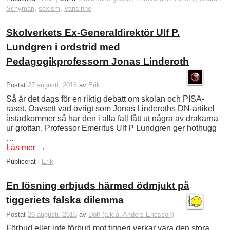
Schyman
,
sexism
,
Vansinne
Skolverkets Ex-Generaldirektör Ulf P.
Lundgren i ordstrid med
Pedagogikprofessorn Jonas Linderoth
Postat
27 augusti, 2016
av
Erik
Så är det dags för en riktig debatt om skolan och PISA-
raset. Oavsett vad övrigt som Jonas Linderoths DN-artikel
åstadkommer så har den i alla fall fått ut några av drakarna
ur grottan. Professor Emeritus Ulf P Lundgren ger hothugg
…
Läs mer
→
Publicerat i
Erik
En lösning erbjuds härmed ödmjukt på
tiggeriets falska dilemma
Postat
26 augusti, 2016
av
Dolf (a.k.a. Anders Ericsson)
Förbud eller inte förbud mot tiggeri verkar vara den stora