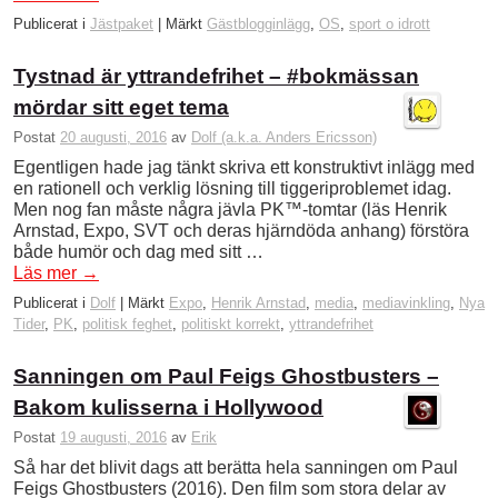
Publicerat i
Jästpaket
|
Märkt
Gästblogginlägg
,
OS
,
sport o idrott
Tystnad är yttrandefrihet – #bokmässan
mördar sitt eget tema
Postat
20 augusti, 2016
av
Dolf (a.k.a. Anders Ericsson)
Egentligen hade jag tänkt skriva ett konstruktivt inlägg med
en rationell och verklig lösning till tiggeriproblemet idag.
Men nog fan måste några jävla PK™-tomtar (läs Henrik
Arnstad, Expo, SVT och deras hjärndöda anhang) förstöra
både humör och dag med sitt …
Läs mer
→
Publicerat i
Dolf
|
Märkt
Expo
,
Henrik Arnstad
,
media
,
mediavinkling
,
Nya
Tider
,
PK
,
politisk feghet
,
politiskt korrekt
,
yttrandefrihet
Sanningen om Paul Feigs Ghostbusters –
Bakom kulisserna i Hollywood
Postat
19 augusti, 2016
av
Erik
Så har det blivit dags att berätta hela sanningen om Paul
Feigs Ghostbusters (2016). Den film som stora delar av