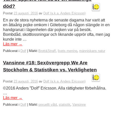
död?
Postat
23 augusti, 2016
av
Dolf (a.k.a. Anders Ericsson)
En av de stora nyheterna de senaste dagarna har varit att
en åttaårig pojke omkom i Göteborg då någon slängde in en
handgranat i lägenheten där pojken var på besök.
Bombdåd, skottlossningar och liknande upprör ofta, men jag
kunde inte …
Läs mer
→
Publicerat i
Dolf
|
Märkt
Brott&Straff
,
livets mening
,
människans natur
Vansinne #18: Sexövergrepp We Are
Stockholm & Statistiken vs. Verkligheten
Postat
23 augusti, 2016
av
Dolf (a.k.a. Anders Ericsson)
©2016 Anders ”Dolf” Ericsson. Alla rättigheter förbehållna.
…
Läs mer
→
Publicerat i
Dolf
|
Märkt
sexuellt våld
,
statistik
,
Vansinne