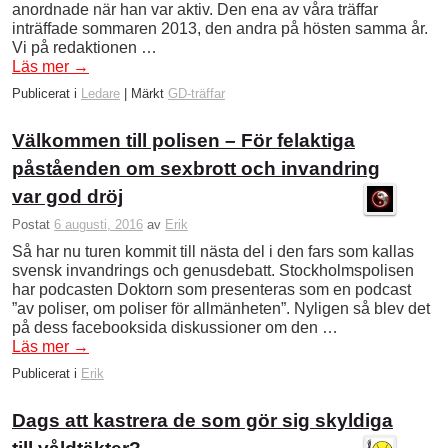
anordnade när han var aktiv. Den ena av våra träffar
inträffade sommaren 2013, den andra på hösten samma år.
Vi på redaktionen …
Läs mer
→
Publicerat i
Ledare
|
Märkt
GD-träffar
Välkommen till polisen – För felaktiga
påståenden om sexbrott och invandring
var god dröj
Postat
6 augusti, 2016
av
Erik
Så har nu turen kommit till nästa del i den fars som kallas
svensk invandrings och genusdebatt. Stockholmspolisen
har podcasten Doktorn som presenteras som en podcast
”av poliser, om poliser för allmänheten”. Nyligen så blev det
på dess facebooksida diskussioner om den …
Läs mer
→
Publicerat i
Erik
Dags att kastrera de som gör sig skyldiga