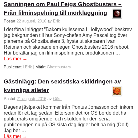
Sanningen om Paul Feigs Ghostbusters –
Från filminspelning till mörkläggning
Postat
22 augusti, 2016
av
Erik
I det förra inlägget ”Bakom kulisserna i Hollywood” beskrev
jag bakgrunden till hur Sony-chefen Amy Pascal tog över
planerna på Ghostbusters 3, fryste ut skaparen Ivan
Reitman och skapade en egen Ghostbusters 2016 reboot.
Här berättar jag om filminspelningen, produktionen …
Läs mer
→
Publicerat i
Erik
|
Märkt
Ghostbusters
Gästinlägg: Den sexistiska skildringen av
kvinnliga atleter
Postat
21 augusti, 2016
av
Gäst
Dagens jästpaket kommer från Pontus Jonasson och inkom
redan för ett tag sedan. Eftersom det rör OS borde det ha
publicerats omgående, och skulden för den sena
publiceringen nu på OS sista dag ligger helt på mig (Dolf).
Jag ber …
Läs mer
→