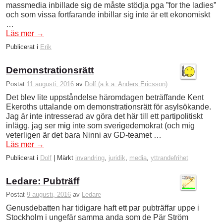
massmedia inbillade sig de måste stödja pga ”for the ladies”
och som vissa fortfarande inbillar sig inte är ett ekonomiskt
…
Läs mer
→
Publicerat i
Erik
Demonstrationsrätt
Postat
11 augusti, 2016
av
Dolf (a.k.a. Anders Ericsson)
Det blev lite uppståndelse häromdagen beträffande Kent
Ekeroths uttalande om demonstrationsrätt för asylsökande.
Jag är inte intresserad av göra det här till ett partipolitiskt
inlägg, jag ser mig inte som sverigedemokrat (och mig
veterligen är det bara Ninni av GD-teamet …
Läs mer
→
Publicerat i
Dolf
|
Märkt
invandring
,
juridik
,
media
,
yttrandefrihet
Ledare: Pubträff
Postat
9 augusti, 2016
av
Ledare
Genusdebatten har tidigare haft ett par pubträffar uppe i
Stockholm i ungefär samma anda som de Pär Ström