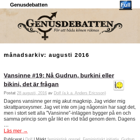
Genusdebatten
Hoppa till huvudinnehåll
Hoppa till sekundärt innehåll
månadsarkiv:
augusti 2016
Vansinne #19: Nå Gudrun, burkini eller
bikini, det är frågan
Postat
28 augusti, 2016
av
Dolf (a.k.a. Anders Ericsson)
Dagens vansinne ger mig akut magknip. Jag vrider mig
skrattparoxysmer. Jag vet inte om jag någonsin har sagt det,
men i stort sett alla ”Vansinne”-inläggen bygger på en och
samma princip som går likt en röd tråd genom dem. Dagens
…
Läs mer
→
Publicerat i
Dolf
|
Märkt
feministisk gospel
,
Feministiskt initiativ
,
Gudrun