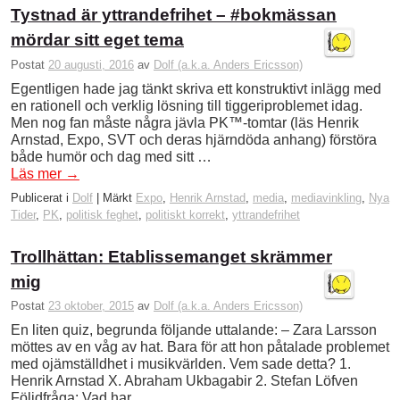
Tystnad är yttrandefrihet – #bokmässan
mördar sitt eget tema
Postat
20 augusti, 2016
av
Dolf (a.k.a. Anders Ericsson)
Egentligen hade jag tänkt skriva ett konstruktivt inlägg med
en rationell och verklig lösning till tiggeriproblemet idag.
Men nog fan måste några jävla PK™-tomtar (läs Henrik
Arnstad, Expo, SVT och deras hjärndöda anhang) förstöra
både humör och dag med sitt …
Läs mer
→
Publicerat i
Dolf
|
Märkt
Expo
,
Henrik Arnstad
,
media
,
mediavinkling
,
Nya
Tider
,
PK
,
politisk feghet
,
politiskt korrekt
,
yttrandefrihet
Trollhättan: Etablissemanget skrämmer
mig
Postat
23 oktober, 2015
av
Dolf (a.k.a. Anders Ericsson)
En liten quiz, begrunda följande uttalande: – Zara Larsson
möttes av en våg av hat. Bara för att hon påtalade problemet
med ojämställdhet i musikvärlden. Vem sade detta? 1.
Henrik Arnstad X. Abraham Ukbagabir 2. Stefan Löfven
Följdfråga: Vad har …