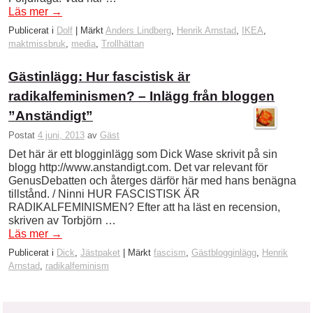
Läs mer
→
Publicerat i
Dolf
|
Märkt
Anders Lindberg
,
Henrik Arnstad
,
IKEA
,
maktmissbruk
,
media
,
Trollhättan
Gästinlägg: Hur fascistisk är
radikalfeminismen? – Inlägg från bloggen
”Anständigt”
Postat
4 juni, 2013
av
Gäst
Det här är ett blogginlägg som Dick Wase skrivit på sin
blogg http://www.anstandigt.com. Det var relevant för
GenusDebatten och återges därför här med hans benägna
tillstånd. / Ninni HUR FASCISTISK ÄR
RADIKALFEMINISMEN? Efter att ha läst en recension,
skriven av Torbjörn …
Läs mer
→
Publicerat i
Dick
,
Jästpaket
|
Märkt
fascism
,
Gästblogginlägg
,
Henrik
Arnstad
,
radikalfeminism