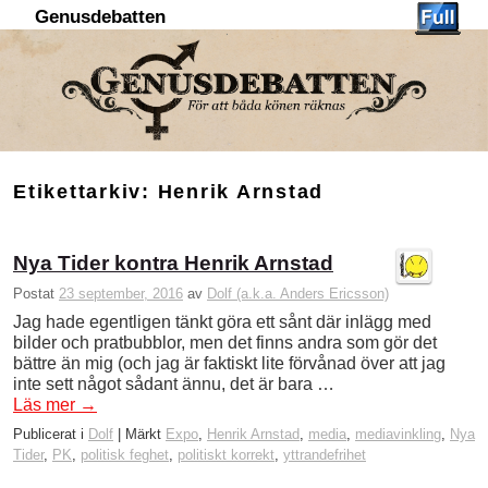
Genusdebatten
Hoppa till huvudinnehåll
Hoppa till sekundärt innehåll
Etikettarkiv:
Henrik Arnstad
Nya Tider kontra Henrik Arnstad
Postat
23 september, 2016
av
Dolf (a.k.a. Anders Ericsson)
Jag hade egentligen tänkt göra ett sånt där inlägg med
bilder och pratbubblor, men det finns andra som gör det
bättre än mig (och jag är faktiskt lite förvånad över att jag
inte sett något sådant ännu, det är bara …
Läs mer
→
Publicerat i
Dolf
|
Märkt
Expo
,
Henrik Arnstad
,
media
,
mediavinkling
,
Nya
Tider
,
PK
,
politisk feghet
,
politiskt korrekt
,
yttrandefrihet