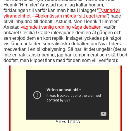
Henrik ”Himmler” Arnstad (som jag kallar honom,
förklaringen till varför kan man hitta i inlägget ”
Tystnad är
yttrandefrihet – #bokmässan mördar sitt eget tema
”) hade
blivit inbjudna till debatt i Aktuellt. Men Henrik ”Himmler”
Arnstad
vägrade i vanlig ordning våga debatten
. varför
ankaret Cecilia Gralde intervjuade dem en åt gången och
sen erbjöd dem en kort replik. Inslaget lyckades på något
vis fånga hela den surrealistiska debatten om Nya Tiders
medverkan i en blixtbelysning. Så här lät det ungefär (det är
inte en rak transkribering, jag har komprimerat och skärt bort
dödfett, men klippet finns med för den som vill verifiera):
VS vs. H”H”A