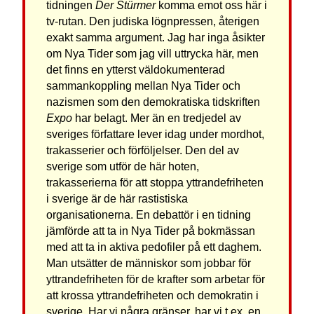
tidningen
Der Stürmer
komma emot oss här i
tv-rutan. Den judiska lögnpressen, återigen
exakt samma argument. Jag har inga åsikter
om Nya Tider som jag vill uttrycka här, men
det finns en ytterst väldokumenterad
sammankoppling mellan Nya Tider och
nazismen som den demokratiska tidskriften
Expo
har belagt. Mer än en tredjedel av
sveriges författare lever idag under mordhot,
trakasserier och förföljelser. Den del av
sverige som utför de här hoten,
trakasserierna för att stoppa yttrandefriheten
i sverige är de här rastistiska
organisationerna. En debattör i en tidning
jämförde att ta in Nya Tider på bokmässan
med att ta in aktiva pedofiler på ett daghem.
Man utsätter de människor som jobbar för
yttrandefriheten för de krafter som arbetar för
att krossa yttrandefriheten och demokratin i
sverige. Har vi några gränser, har vi t.ex. en