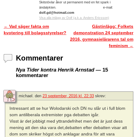
Skitstövlar åker ut permanent med en fet spark i
ändalykten. e-mail:
dolf.gd@hotmail.com
Visa alla inlägg av Dolf (a.k.a. Anders Ericsson)
←
Vad säger fakta om
Gästinlägg: Folkets
Inläggsnavigering
kvotering till bolagsstyrelser?
demonstration 24 september
2016, gymnasielärarens tal om
feminism
→
Kommentarer
Nya Tider kontra Henrik Arnstad
— 15
kommentarer
michael.
den
23 september, 2016 kl. 22:33
skrev:
Intressant att se hur Wolodarski och DN nu slår ut i full blom
som antiliberala extremister pga debatten igår.
Visst är det jobbigt med yttrandefrihet men det är just dess
mening att den ska vara det,debatten efter debatten visar att
dom som skriker högst och anklagar andra för att vara