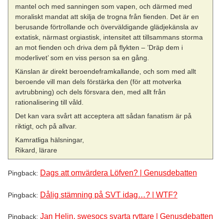
mantel och med sanningen som vapen, och därmed med
moraliskt mandat att skilja de trogna från fienden. Det är en
berusande förtrollande och överväldigande glädjekänsla av
extatisk, närmast orgiastisk, intensitet att tillsammans storma
an mot fienden och driva dem på flykten – ’Dräp dem i
moderlivet’ som en viss person sa en gång.
Känslan är direkt beroendeframkallande, och som med allt
beroende vill man dels förstärka den (för att motverka
avtrubbning) och dels försvara den, med allt från
rationalisering till våld.
Det kan vara svårt att acceptera att sådan fanatism är på
riktigt, och på allvar.
Kamratliga hälsningar,
Rikard, lärare
Dags att omvärdera Löfven? | Genusdebatten
Pingback:
Dålig stämning på SVT idag…? | WTF?
Pingback:
Jan Helin, swesocs svarta ryttare | Genusdebatten
Pingback: