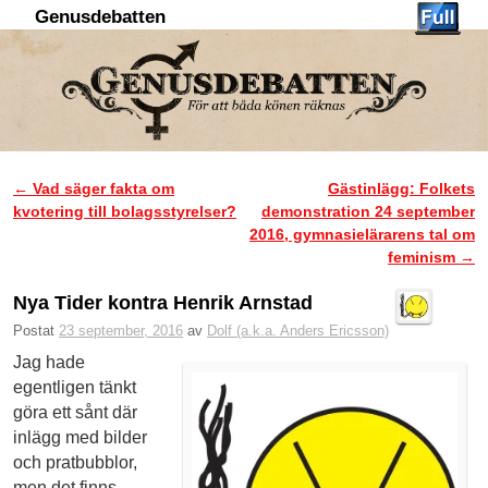
Genusdebatten
Hoppa till huvudinnehåll
Hoppa till sekundärt innehåll
←
Vad säger fakta om
Gästinlägg: Folkets
Inläggsnavigering
kvotering till bolagsstyrelser?
demonstration 24 september
2016, gymnasielärarens tal om
feminism
→
Nya Tider kontra Henrik Arnstad
Postat
23 september, 2016
av
Dolf (a.k.a. Anders Ericsson)
Jag hade
egentligen tänkt
göra ett sånt där
inlägg med bilder
och pratbubblor,
men det finns