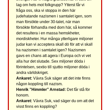
lag om hets mot folkgrupp? Ytterst får vi
fråga oss, ska vi stoppa in den här
judehatande nazismen i samtalet igen, som
man försökte under 30-talet, när man
försökte förhandla med dom här, så kommer
det resultera i en massa hemskheter,
mordiskheter. Hur många ytterligare miljoner
judar kan vi acceptera skall dö för att vi skall
ha nazismen i samtalet igen? Nazismen
gavs en chans att agera i Europa och vi vet
alla hur det slutade. Sex miljoner döda i
förintelsen, sextio till sjuttio miljoner döda i
andra världskriget.
Ankaret:
Vávra Suk säger att det inte finns
någon koppling till nazism.
Henrik ”Himmler” Arnstad:
Det får stå för
honom.
Ankaret:
Vávra Suk, vad säger du om att det
visst finns en koppling?