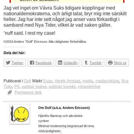
Jag vet inget om Vávra Suks tidigare kopplingar med
nationaldemokraterna, och ärligt talat, bryr mig inte särskilt
heller. Jag har inte sett något jag anser vara förkastligt i
samband med Nya Tider, vilket är vad saken gäller.
’nuff said. I rest my case!
©2016 Anders ”Dolf” Ericsson. Alla rättigheter förbehållna.
Dela det här:
Twitter
Facebook
LinkedIn
Tumblr
Skriv ut
Publicerat i
Dolf
Märkt
Expo
,
Henrik Arnstad
,
media
,
mediavinkling
,
Nya
Tider
,
PK
,
politisk feghet
,
politiskt korrekt
,
yttrandefrihet
Permanent länk
Om Dolf (a.k.a. Anders Ericsson)
Hjärtlös filantrop och altruistisk
cyniker
Minimal moderering begränsad till rena
nödvändigheter.