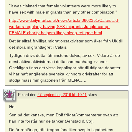
”It was claimed that female volunteers were more likely to
have sex with male migrants than any other combination.”
http://www.dailymail.co.uk/news/article-3802351/Calais-aid-
workers-regularly-having-SEX-migrants-Jungle-camp-
FEMALE-charity-helpers-likely-sleep-refugee.html
Det är alltså frivilliga migrationsaktivister som åker från UK till
det stora migrantlägret i Calais.
Tydligen drivs detta, åtminstone delvis, av sex. Vidare är de
mest aktiva aktivisterna i detta sammanhang kvinnor.
Onekligen finns det vissa kopplingar här till tidigare debatter
vi har haft angående svenska kvinnors drivkrafter för att
stödja massimmigrationen från MENA……
Rikard
den
27 september, 2016 kl. 10:11
skrev:
Hej.
Sen på det kanske, men Dolf frågar/kommenterar ovan att
han inte förstår hur de tänker (Arnstad & Co).
De är renläriga, rätt-trogna fanatiker svepta i godhetens