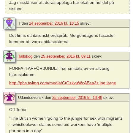
Jag misstänker att deras upplaga har ökat en hel del på
sistone.
T
den
24 september, 2016 kl. 18:15
skrev:
Det finns ett italienskt ordspråk: Morgondagens fascister
kommer att vara antifascisterna.
Tallskog
den
25 september, 2016 kl. 09:11
skrev:
FÖRFATTARFÖRBUNDET har smittats av en allvarlig
hjärnsjukdom:
http://pbs.twimg.com/media/CtGzkvuWcAEea3z.jpg:large
Utlandssvensk
den
25 september, 2016 kl. 18:48
skrev:
Off Topic:
”The British women ’going to the jungle for sex with migrants’
– whistleblower claims some aid workers have ’multiple
partners in a day”