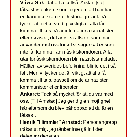
Vávra Suk:
Jaha ha, alltså, Arstan [sic],
låtsashistorikern som ljuger om att han har
en kandidatexamen i historia, jo tack. Vi
tycker att det är väldigt viktigt att alla får
komma till tals. Vi är inte nationalsocialister
eller nazister, det är ett skällsord som man
använder mot oss för att vi säger saker som
inte får komma fram i åsiktskorridoren. Alla
utanför åsiktskorridoren blir naziststämplade.
Hälften av sveriges befolkning blir ju det i så
fall. Men vi tycker det är viktigt att alla får
komma till tals, oavsett om de är nazister,
kommunister eller liberaler.
Ankaret:
Tack så mycket för att du var med
oss. [Till Arnstad] Jag ger dig en möjlighet
här eftersom du blev påhoppad att du är en
låtsas…
Henrik ”Himmler” Arnstad:
Personangrepp
tråkar ut mig, jag tänker inte gå in i den
delen av debatten.