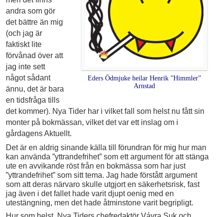
andra som gör
det bättre än mig
(och jag är
faktiskt lite
förvånad över att
jag inte sett
något sådant
Eders Ödmjuke heilar Henrik ”Himmler”
Arnstad
ännu, det är bara
en tidsfråga tills
det kommer). Nya Tider har i vilket fall som helst nu fått sin
monter på bokmässan, vilket det var ett inslag om i
gårdagens Aktuellt.
Det är en aldrig sinande källa till förundran för mig hur man
kan använda ”yttrandefrihet” som ett argument för att stänga
ute en avvikande röst från en bokmässa som har just
”yttrandefrihet” som sitt tema. Jag hade förstått argument
som att deras närvaro skulle utgjort en säkerhetsrisk, fast
jag även i det fallet hade varit djupt oenig med en
utestängning, men det hade åtminstone varit begripligt.
Hur som helst, Nya Tiders chefredaktör Vávra Suk och