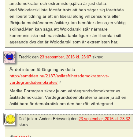
antidemokrater och extremister,själva är just detta.
Vad Wolodarski inte förstår trots att han säger sig företräda
en liberal tidning är att en liberal aldrig vill censurera eller
förbjuda motståndares åsikter,utan bemöter dessa,en väldig
skillnad.Man kan säga att Wolodarski står närmare
kommunistiska och nazistiska tankefigurer än liberala i sitt
agerande dvs det är Wolodarski som är extremisten här.
Fredrik
den
23 september, 2016 kl. 23:07
skrev:
Är det inte en förlängning av detta
http://samtiden.nu/2137/asiktsfrihetsdemokrater-vs-
vardegrundsdemokrater/
?
Marika Formgren skrev ju om värdegrundsdemokrater vs
åsiktsdemokrater. Värdegrundsdemokraterna anser ju att en
åsikt bara är demokratisk om den har rätt värdegrund.
Dolf (a.k.a. Anders Ericsson)
den
23 september, 2016 kl. 23:32
skrev:
@
michael.
: