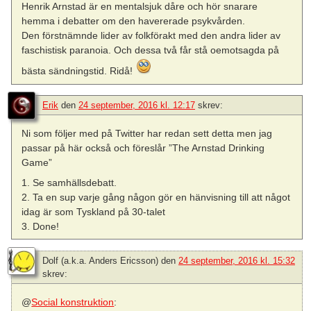
Henrik Arnstad är en mentalsjuk dåre och hör snarare
hemma i debatter om den havererade psykvården.
Den förstnämnde lider av folkförakt med den andra lider av
faschistisk paranoia. Och dessa två får stå oemotsagda på
bästa sändningstid. Ridå!
Erik
den
24 september, 2016 kl. 12:17
skrev:
Ni som följer med på Twitter har redan sett detta men jag
passar på här också och föreslår ”The Arnstad Drinking
Game”
1. Se samhällsdebatt.
2. Ta en sup varje gång någon gör en hänvisning till att något
idag är som Tyskland på 30-talet
3. Done!
Dolf (a.k.a. Anders Ericsson)
den
24 september, 2016 kl. 15:32
skrev:
@
Social konstruktion
: