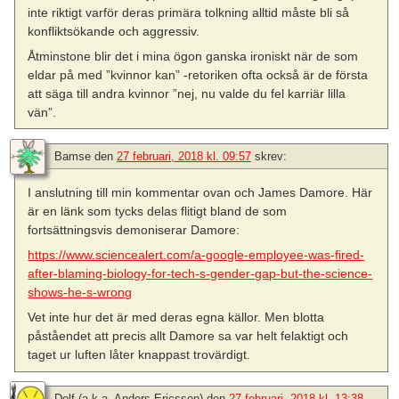
inte riktigt varför deras primära tolkning alltid måste bli så
konfliktsökande och aggressiv.
Åtminstone blir det i mina ögon ganska ironiskt när de som
eldar på med ”kvinnor kan” -retoriken ofta också är de första
att säga till andra kvinnor ”nej, nu valde du fel karriär lilla
vän”.
Bamse
den
27 februari, 2018 kl. 09:57
skrev:
I anslutning till min kommentar ovan och James Damore. Här
är en länk som tycks delas flitigt bland de som
fortsättningsvis demoniserar Damore:
https://www.sciencealert.com/a-google-employee-was-fired-
after-blaming-biology-for-tech-s-gender-gap-but-the-science-
shows-he-s-wrong
Vet inte hur det är med deras egna källor. Men blotta
påståendet att precis allt Damore sa var helt felaktigt och
taget ur luften låter knappast trovärdigt.
Dolf (a.k.a. Anders Ericsson)
den
27 februari, 2018 kl. 13:38