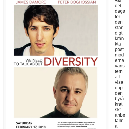
var
det
dags
för
den
stän
digt
krän
kta
post
mod
erna
väns
tern
att
visa
upp
den
byrå
krati
skt
anbe
falln
a