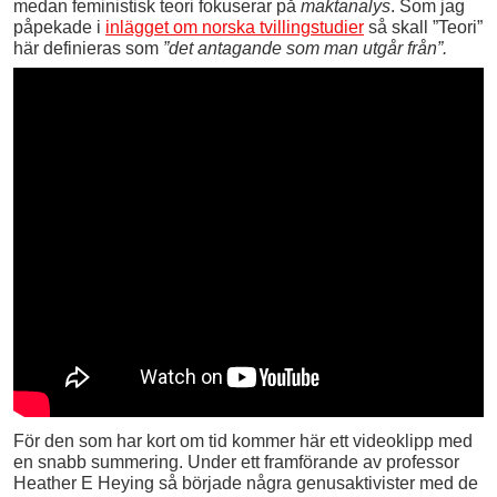
medan feministisk teori fokuserar på
maktanalys
. Som jag
påpekade i
inlägget om norska tvillingstudier
så skall ”Teori”
här definieras som
”det antagande som man utgår från”.
För den som har kort om tid kommer här ett videoklipp med
en snabb summering. Under ett framförande av professor
Heather E Heying så började några genusaktivister med de