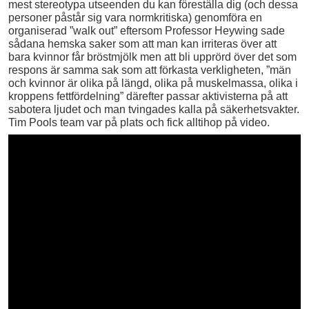
mest stereotypa utseenden du kan föreställa dig (och dessa
personer påstår sig vara normkritiska) genomföra en
organiserad ”walk out” eftersom Professor Heywing sade
sådana hemska saker som att man kan irriteras över att
bara kvinnor får bröstmjölk men att bli upprörd över det som
respons är samma sak som att förkasta verkligheten, ”män
och kvinnor är olika på längd, olika på muskelmassa, olika i
kroppens fettfördelning” därefter passar aktivisterna på att
sabotera ljudet och man tvingades kalla på säkerhetsvakter.
Tim Pools team var på plats och fick alltihop på video.