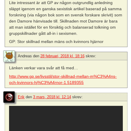
Lite intressant är att GP av någon outgrundlig anledning
släppt igenom en ganska sexistisk artikel baserad på samma
forskning (via någon bok som en svensk forskare skrivit) som
den Damore hänvisade till. Skillnaden mot Damore är bara
att man istället för en försiktig och balanserad tolkning om
gruppskillnader gått all-in i sexismen.
GP: Stor skillnad mellan mäns och kvinnors hjärnor
Andreas
den
28 februari, 2018 kl. 18:16
skrev:
Länken verkar vara svår att få med…
http://www.gp.se/livsstil/stor-skillnad-mellan-m%C3%A4ns-
och-kvinnors-hj%C3%A4rnor-1.5189355
Erik
den
3 mars, 2018 kl. 12:14
skrev: