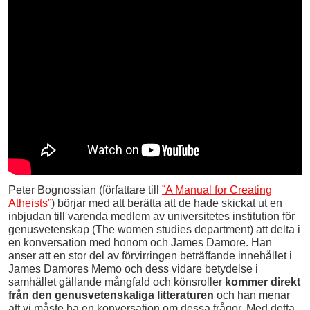
Peter Bognossian (författare till
”A Manual for Creating
Atheists”
) börjar med att berätta att de hade skickat ut en
inbjudan till varenda medlem av universitetes institution för
genusvetenskap (The women studies department) att delta i
en konversation med honom och James Damore. Han
anser att en stor del av förvirringen beträffande innehållet i
James Damores Memo och dess vidare betydelse i
samhället gällande mångfald och könsroller
kommer direkt
från den genusvetenskaliga litteraturen
och han menar
att vi måste ha en konversation om dessa frågor. Med detta