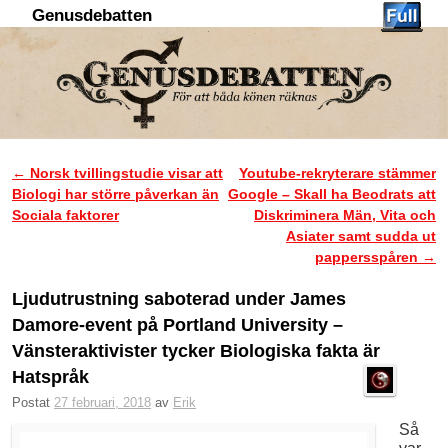
Genusdebatten
Hoppa till huvudinnehåll
Hoppa till sekundärt innehåll
←
Norsk tvillingstudie visar att
Youtube-rekryterare stämmer
Inläggsnavigering
Biologi har större påverkan än
Google – Skall ha Beodrats att
Sociala faktorer
Diskriminera Män, Vita och
Asiater samt sudda ut
pappersspåren
→
Ljudutrustning saboterad under James
Damore-event på Portland University –
Vänsteraktivister tycker Biologiska fakta är
Hatspråk
Postat
27 februari, 2018
av
Erik
Så