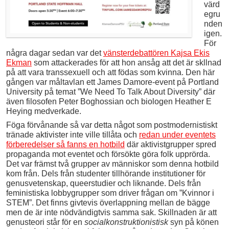
värd
egru
nden
igen.
För
några dagar sedan var det
vänsterdebattören Kajsa Ekis
Ekman
som attackerades för att hon ansåg att det är skllnad
på att vara transsexuell och att födas som kvinna. Den här
gången var måltavlan ett James Damore-event på Portland
University på temat ”We Need To Talk About Diversity” där
även filosofen Peter Boghossian och biologen Heather E
Heying medverkade.
Föga förvånande så var detta något som postmodernistiskt
tränade aktivister inte ville tillåta och
redan under eventets
förberedelser så fanns en hotbild
där aktivistgrupper spred
propaganda mot eventet och försökte göra folk upprörda.
Det var främst två grupper av människor som denna hotbild
kom från. Dels från studenter tillhörande institutioner för
genusvetenskap, queerstudier och liknande. Dels från
feministiska lobbygrupper som driver frågan om ”Kvinnor i
STEM”. Det finns givtevis överlappning mellan de bägge
men de är inte nödvändigtvis samma sak. Skillnaden är att
genusteori står för en
socialkonstruktionistisk
syn på könen