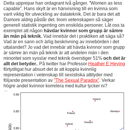
Detta upprepar han ordagrant två gånger. ”Women as less
capable”. Hans skylt är en hänvisning till en kvinna som
varit viktig för utveckling av datateknik. Det är bara det att
Damore aldrig påstår det. Inom vetenskapen så säger
generell statistik ingenting om enskilda personer. Låt oss ta
exemplet att någon
hävdar kvinnor som grupp är sämre
än män på teknik.
Vad innebär det i praktiken att säga så?
Vad är en sann och ärlig beskrivning av innebörden i det
uttalandet? Jo vad det innebär att hävda kvinnor som grupp
är sämre än män på teknik är att andelen män i den
minoritet som sysslar med teknik överstiger 51%
och det är
allt det betyder.
. På twitter har Professor
Heather E Heying
förtydligat hur absurt det är att koppla kvinnlig
representation i vetenskap till sexistiska attityder med
följande presentation av
”The Sexual Paradox”
. Verkar
högre andel kvinnor korrelera med kultur tycker ni?