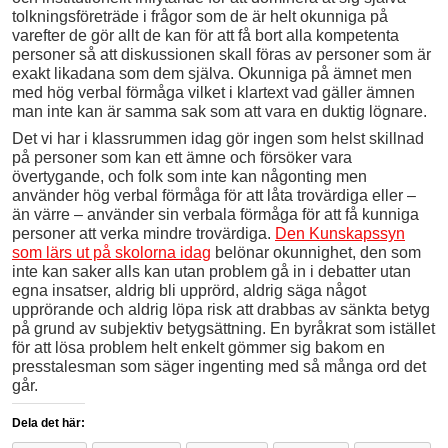
tolkningsföreträde i frågor som de är helt okunniga på
varefter de gör allt de kan för att få bort alla kompetenta
personer så att diskussionen skall föras av personer som är
exakt likadana som dem själva. Okunniga på ämnet men
med hög verbal förmåga vilket i klartext vad gäller ämnen
man inte kan är samma sak som att vara en duktig lögnare.
Det vi har i klassrummen idag gör ingen som helst skillnad
på personer som kan ett ämne och försöker vara
övertygande, och folk som inte kan någonting men
använder hög verbal förmåga för att låta trovärdiga eller –
än värre – använder sin verbala förmåga för att få kunniga
personer att verka mindre trovärdiga.
Den Kunskapssyn
som lärs ut på skolorna idag
belönar okunnighet, den som
inte kan saker alls kan utan problem gå in i debatter utan
egna insatser, aldrig bli upprörd, aldrig säga något
upprörande och aldrig löpa risk att drabbas av sänkta betyg
på grund av subjektiv betygsättning. En byråkrat som istället
för att lösa problem helt enkelt gömmer sig bakom en
presstalesman som säger ingenting med så många ord det
går.
Dela det här: