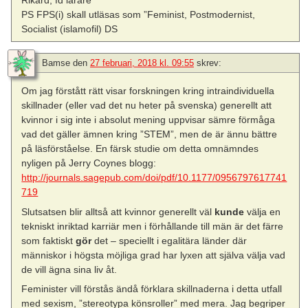
Rikard, fd lärare
PS FPS(i) skall utläsas som ”Feminist, Postmodernist,
Socialist (islamofil) DS
Bamse
den
27 februari, 2018 kl. 09:55
skrev:
Om jag förstått rätt visar forskningen kring intraindividuella
skillnader (eller vad det nu heter på svenska) generellt att
kvinnor i sig inte i absolut mening uppvisar sämre förmåga
vad det gäller ämnen kring ”STEM”, men de är ännu bättre
på läsförståelse. En färsk studie om detta omnämndes
nyligen på Jerry Coynes blogg:
http://journals.sagepub.com/doi/pdf/10.1177/0956797617741
719
Slutsatsen blir alltså att kvinnor generellt väl
kunde
välja en
tekniskt inriktad karriär men i förhållande till män är det färre
som faktiskt
gör
det – speciellt i egalitära länder där
människor i högsta möjliga grad har lyxen att själva välja vad
de vill ägna sina liv åt.
Feminister vill förstås ändå förklara skillnaderna i detta utfall
med sexism, ”stereotypa könsroller” med mera. Jag begriper