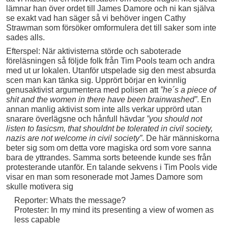
lämnar han över ordet till James Damore och ni kan själva
se exakt vad han säger så vi behöver ingen Cathy
Strawman som försöker omformulera det till saker som inte
sades alls.
Efterspel: När aktivisterna störde och saboterade
föreläsningen så följde folk från Tim Pools team och andra
med ut ur lokalen. Utanför utspelade sig den mest absurda
scen man kan tänka sig. Upprört börjar en kvinnlig
genusaktivist argumentera med polisen att
”he´s a piece of
shit and the women in there have been brainwashed”
. En
annan manlig aktivist som inte alls verkar upprörd utan
snarare överlägsne och hånfull hävdar
”you should not
listen to fasicsm, that shouldnt be tolerated in civil society,
nazis are not welcome in civil society”
. De här människorna
beter sig som om detta vore magiska ord som vore sanna
bara de yttrandes. Samma sorts beteende kunde ses från
protesterande utanför. En talande sekvens i Tim Pools vide
visar en man som resonerade mot James Damore som
skulle motivera sig
Reporter: Whats the message?
Protester: In my mind its presenting a view of women as
less capable