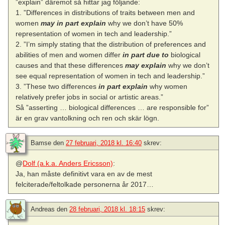
”explain” däremot så hittar jag följande:
1. ”Differences in distributions of traits between men and
women
may in part explain
why we don’t have 50%
representation of women in tech and leadership.”
2. ”I’m simply stating that the distribution of preferences and
abilities of men and women differ
in part due to
biological
causes and that these differences
may explain
why we don’t
see equal representation of women in tech and leadership.”
3. ”These two differences
in part explain
why women
relatively prefer jobs in social or artistic areas.”
Så ”asserting … biological differences … are responsible for”
är en grav vantolkning och ren och skär lögn.
Bamse
den
27 februari, 2018 kl. 16:40
skrev:
@
Dolf (a.k.a. Anders Ericsson)
:
Ja, han måste definitivt vara en av de mest
felciterade/feltolkade personerna år 2017…
Andreas
den
28 februari, 2018 kl. 18:15
skrev: