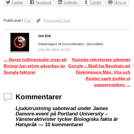
Twitter
Facebook
LinkedIn
Tumblr
Skriv ut
Publicerat i
Erik
Permanent länk
Om Erik
Initiativtagare till Genusdebatten, Jämställdist
Visa alla inlägg av Erik
←
Norsk tvillingstudie visar att
Youtube-rekryterare stämmer
Inläggsnavigering
Biologi har större påverkan än
Google – Skall ha Beodrats att
Sociala faktorer
Diskriminera Män, Vita och
Asiater samt sudda ut
pappersspåren
→
Kommentarer
Ljudutrustning saboterad under James
Damore-event på Portland University –
Vänsteraktivister tycker Biologiska fakta är
Hatspråk
— 10 kommentarer