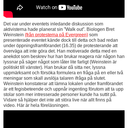
Det var under eventets inledande diskussion som
aktivisterna hade planerat sin ”Walk out”. Biologen Bret
Weinstein
(från protesterna på Evergreen)
som
presenterade eventet kände dock till detta och bad redan
under öppningsframförandet (16.35) de protesterande att
överväga att inte göra det. Han motiverade detta med en
anekdot som beskrev hur han brukar reagera när någon han
lyssnar på säger något som låter lite farligt (Weinstein är
politiskt till vänster). Han brukar då sitta ner, lyssna
uppmärksamt och försöka formulera en fråga på en eller två
meningar som skall avslöja talaren ifråga på slutet.
Weinstein konstaterar att lämna lokalen under framförandet
är ett fegisbeteende och uppnår ingenting förutom att ta upp
stolar som mer intresserade personer kunde ha suttit på.
Vidare så hjälper det inte att störa live när allt finns på
video. Här är hela föreläsningen.