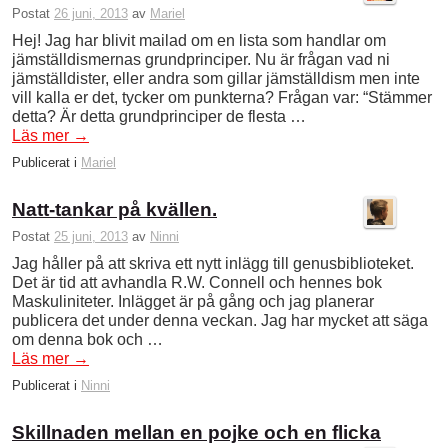
Postat
26 juni, 2013
av
Mariel
Hej! Jag har blivit mailad om en lista som handlar om
jämställdismernas grundprinciper. Nu är frågan vad ni
jämställdister, eller andra som gillar jämställdism men inte
vill kalla er det, tycker om punkterna? Frågan var: “Stämmer
detta? Är detta grundprinciper de flesta …
Läs mer
→
Publicerat i
Mariel
Natt-tankar på kvällen.
Postat
25 juni, 2013
av
Ninni
Jag håller på att skriva ett nytt inlägg till genusbiblioteket.
Det är tid att avhandla R.W. Connell och hennes bok
Maskuliniteter. Inlägget är på gång och jag planerar
publicera det under denna veckan. Jag har mycket att säga
om denna bok och …
Läs mer
→
Publicerat i
Ninni
Skillnaden mellan en pojke och en flicka