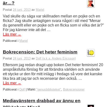
är…?
Postat
24 juni, 2013
av
Mariel
Vad skulle du säga var skillnaden mellan en pojke och en
flicka? Jag skulle antagligen svara något i stil med ”Menar
du generellt eller en pojke och en flicka som vi vilka det är?”
För jag känner inte att det …
Läs mer
→
Publicerat i
Mariel
Bokrecension: Det heter feminism
Postat
24 juni, 2013
av
Dolf (a.k.a. Anders Ericsson)
Eftersom jag redan dragit upp boken Det heter feminism! 20
anspråksfulla förslag för att förändra världen och använde
ett stycke ur den för mitt inlägg i fredags så vore det kanske
lika bra att jag tar och recenserar den också. …
Läs mer
→
Publicerat i
Dolf
|
Märkt
"genusbiblioteket"
,
Bokrecensioner
Mediavänstern drabbad av ännu en