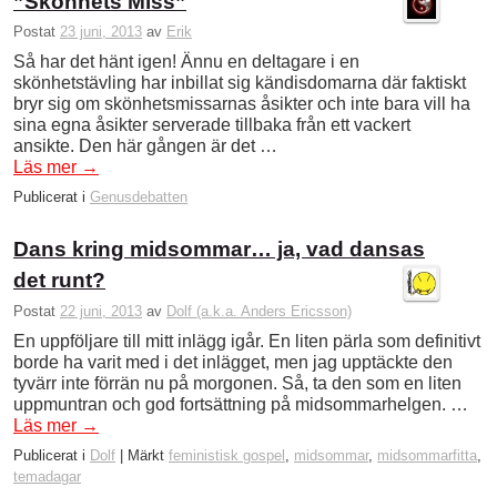
”Skönhets Miss”
Postat
23 juni, 2013
av
Erik
Så har det hänt igen! Ännu en deltagare i en
skönhetstävling har inbillat sig kändisdomarna där faktiskt
bryr sig om skönhetsmissarnas åsikter och inte bara vill ha
sina egna åsikter serverade tillbaka från ett vackert
ansikte. Den här gången är det …
Läs mer
→
Publicerat i
Genusdebatten
Dans kring midsommar… ja, vad dansas
det runt?
Postat
22 juni, 2013
av
Dolf (a.k.a. Anders Ericsson)
En uppföljare till mitt inlägg igår. En liten pärla som definitivt
borde ha varit med i det inlägget, men jag upptäckte den
tyvärr inte förrän nu på morgonen. Så, ta den som en liten
uppmuntran och god fortsättning på midsommarhelgen. …
Läs mer
→
Publicerat i
Dolf
|
Märkt
feministisk gospel
,
midsommar
,
midsommarfitta
,
temadagar