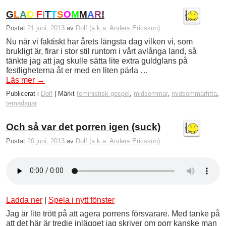
G
L
A
D
F
I
T
T
S
O
M
M
A
R
!
Postat
21 juni, 2013
av
Dolf (a.k.a. Anders Ericsson)
Nu när vi faktiskt har årets längsta dag vilken vi, som
brukligt är, firar i stor stil runtom i vårt avlånga land, så
tänkte jag att jag skulle sätta lite extra guldglans på
festligheterna åt er med en liten pärla …
Läs mer
→
Publicerat i
Dolf
|
Märkt
feministisk gospel
,
midsommar
,
midsommarfitta
,
temadagar
Och så var det porren igen (suck)
Postat
20 juni, 2013
av
Dolf (a.k.a. Anders Ericsson)
Ladda ner
|
Spela i nytt fönster
Jag är lite trött på att agera porrens försvarare. Med tanke på
att det här är tredje inlägget jag skriver om porr kanske man