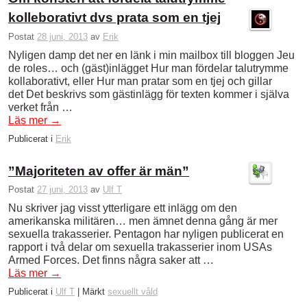
kolleborativt dvs prata som en tjej
Postat
28 juni, 2013
av
Erik
Nyligen damp det ner en länk i min mailbox till bloggen Jeu
de roles… och (gäst)inlägget Hur man fördelar talutrymme
kollaborativt, eller Hur man pratar som en tjej och gillar
det Det beskrivs som gästinlägg för texten kommer i själva
verket från …
Läs mer
→
Publicerat i
Erik
”Majoriteten av offer är män”
Postat
27 juni, 2013
av
Ulf T
Nu skriver jag visst ytterligare ett inlägg om den
amerikanska militären… men ämnet denna gång är mer
sexuella trakasserier. Pentagon har nyligen publicerat en
rapport i två delar om sexuella trakasserier inom USAs
Armed Forces. Det finns några saker att …
Läs mer
→
Publicerat i
Ulf T
|
Märkt
sexuellt våld