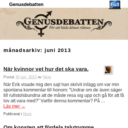
Genusdebatten
Hoppa till huvudinnehåll
Hoppa till sekundärt innehåll
månadsarkiv:
juni 2013
När kvinnor vet hur det ska vara.
Postat
30 juni, 2013
av
Ninni
När Erik visade mig den sajt han skrivit inlägg om var min
spontana kommentar till honom: ”Undrar om de även säger
till rullstolsbundna att de måste resa sig upp och gå för att få
lov att vara med?” Varför denna kommentar? På …
Läs mer
→
Publicerat i
Ninni
Om konsten att fördela talutrymme