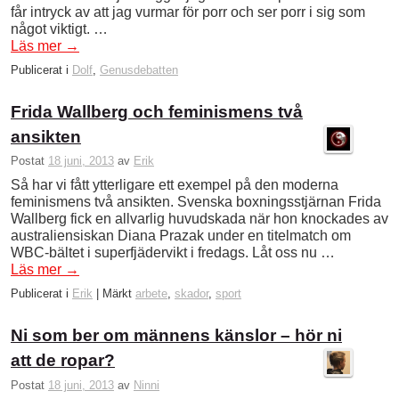
får intryck av att jag vurmar för porr och ser porr i sig som
något viktigt. …
Läs mer
→
Publicerat i
Dolf
,
Genusdebatten
Frida Wallberg och feminismens två
ansikten
Postat
18 juni, 2013
av
Erik
Så har vi fått ytterligare ett exempel på den moderna
feminismens två ansikten. Svenska boxningsstjärnan Frida
Wallberg fick en allvarlig huvudskada när hon knockades av
australiensiskan Diana Prazak under en titelmatch om
WBC-bältet i superfjädervikt i fredags. Låt oss nu …
Läs mer
→
Publicerat i
Erik
|
Märkt
arbete
,
skador
,
sport
Ni som ber om männens känslor – hör ni
att de ropar?
Postat
18 juni, 2013
av
Ninni