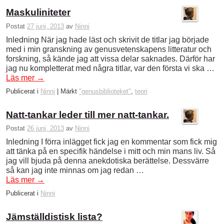
Maskuliniteter
Postat
27 juni, 2013
av
Ninni
Inledning När jag hade läst och skrivit de titlar jag började
med i min granskning av genusvetenskapens litteratur och
forskning, så kände jag att vissa delar saknades. Därför har
jag nu kompletterat med några titlar, var den första vi ska …
Läs mer
→
Publicerat i
Ninni
|
Märkt
"genusbiblioteket"
,
teori
Natt-tankar leder till mer natt-tankar.
Postat
26 juni, 2013
av
Ninni
Inledning I förra inlägget fick jag en kommentar som fick mig
att tänka på en specifik händelse i mitt och min mans liv. Så
jag vill bjuda på denna anekdotiska berättelse. Dessvärre
så kan jag inte minnas om jag redan …
Läs mer
→
Publicerat i
Ninni
Jämställdistisk lista?