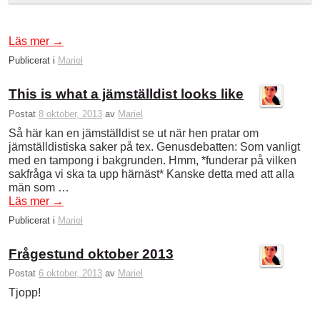
Läs mer
→
Publicerat i
Mariel
This is what a jämställdist looks like
Postat
8 oktober, 2013
av
Mariel
Så här kan en jämställdist se ut när hen pratar om
jämställdistiska saker på tex. Genusdebatten: Som vanligt
med en tampong i bakgrunden. Hmm, *funderar på vilken
sakfråga vi ska ta upp härnäst* Kanske detta med att alla
män som …
Läs mer
→
Publicerat i
Mariel
Frågestund oktober 2013
Postat
6 oktober, 2013
av
Mariel
Tjopp!