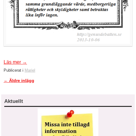
Läs mer
→
Publicerat i
Mariel
←
Äldre inlägg
Inläggsnavigering
Aktuellt