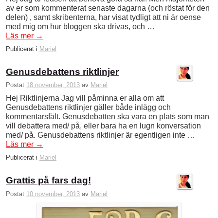
av er som kommenterat senaste dagarna (och röstat för den
delen) , samt skribenterna, har visat tydligt att ni är oense
med mig om hur bloggen ska drivas, och …
Läs mer
→
Publicerat i
Mariel
Genusdebattens riktlinjer
Postat
18 november, 2013
av
Mariel
Hej Riktlinjerna Jag vill påminna er alla om att
Genusdebattens riktlinjer gäller både inlägg och
kommentarsfält. Genusdebatten ska vara en plats som man
vill debattera med/ på, eller bara ha en lugn konversation
med/ på. Genusdebattens riktlinjer är egentligen inte …
Läs mer
→
Publicerat i
Mariel
Grattis på fars dag!
Postat
10 november, 2013
av
Mariel