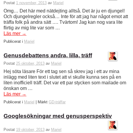
Postat
1 november, 2013
av
Mariel
Omg… Det här med nätdejting alltså. Det är ju en djungel!
Och djungelregler också… Inte för att jag har något emot att
träffa folk på andra sätt …. Tvärtom! Jag kan nog vara lite
flirtig av mig lite var som …
Läs mer
→
Publicerat i
Mariel
Genusdebattens andra, lilla, träff
Postat
25 oktober, 2013
av
Mariel
Hej söta läsare För ett tag sen så skrev jag i ett av mina
inlägg med liten text i slutet att vi skulle kunna ses på en
liten inofficiell träff. Det var ett par stycken som mailade om
önskan om …
Läs mer
→
Publicerat i
Mariel
|
Märkt
GD-träffar
Googlesökningar med genusperspektiv
Postat
19 oktober, 2013
av
Mariel