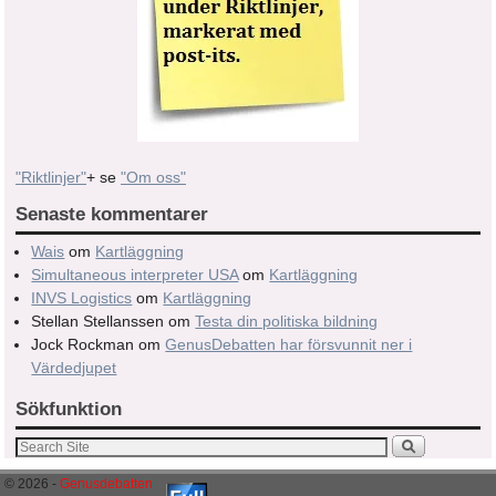
"Riktlinjer"
+ se
"Om oss"
Senaste kommentarer
Wais
om
Kartläggning
Simultaneous interpreter USA
om
Kartläggning
INVS Logistics
om
Kartläggning
Stellan Stellanssen
om
Testa din politiska bildning
Jock Rockman
om
GenusDebatten har försvunnit ner i
Värdedjupet
Sökfunktion
© 2026 -
Genusdebatten