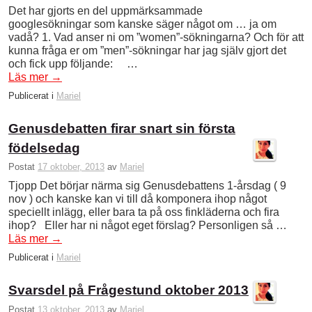
Det har gjorts en del uppmärksammade
googlesökningar som kanske säger något om … ja om
vadå? 1. Vad anser ni om ”women”-sökningarna? Och för att
kunna fråga er om ”men”-sökningar har jag själv gjort det
och fick upp följande: …
Läs mer
→
Publicerat i
Mariel
Genusdebatten firar snart sin första
födelsedag
Postat
17 oktober, 2013
av
Mariel
Tjopp Det börjar närma sig Genusdebattens 1-årsdag ( 9
nov ) och kanske kan vi till då komponera ihop något
speciellt inlägg, eller bara ta på oss finkläderna och fira
ihop? Eller har ni något eget förslag? Personligen så …
Läs mer
→
Publicerat i
Mariel
Svarsdel på Frågestund oktober 2013
Postat
13 oktober, 2013
av
Mariel