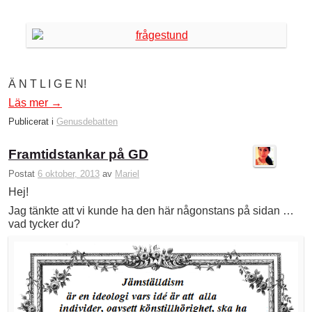
Ä N T L I G E N!
Läs mer
→
Publicerat i
Genusdebatten
Framtidstankar på GD
Postat
6 oktober, 2013
av
Mariel
Hej!
Jag tänkte att vi kunde ha den här någonstans på sidan …
vad tycker du?