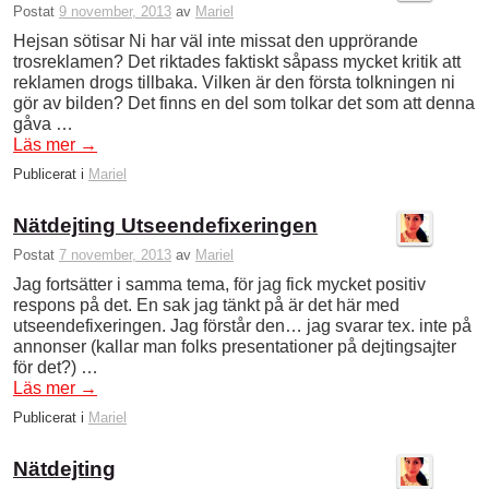
Postat
9 november, 2013
av
Mariel
Hejsan sötisar Ni har väl inte missat den upprörande
trosreklamen? Det riktades faktiskt såpass mycket kritik att
reklamen drogs tillbaka. Vilken är den första tolkningen ni
gör av bilden? Det finns en del som tolkar det som att denna
gåva …
Läs mer
→
Publicerat i
Mariel
Nätdejting Utseendefixeringen
Postat
7 november, 2013
av
Mariel
Jag fortsätter i samma tema, för jag fick mycket positiv
respons på det. En sak jag tänkt på är det här med
utseendefixeringen. Jag förstår den… jag svarar tex. inte på
annonser (kallar man folks presentationer på dejtingsajter
för det?) …
Läs mer
→
Publicerat i
Mariel
Nätdejting