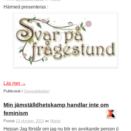
Härmed presenteras :
Läs mer
→
Publicerat i
Genusdebatten
Min jämställdhetskamp handlar inte om
feminism
Postat
13 oktober, 2013
av
Mariel
Hejsan Jag förstår om jag nu blir en avvikande person (i