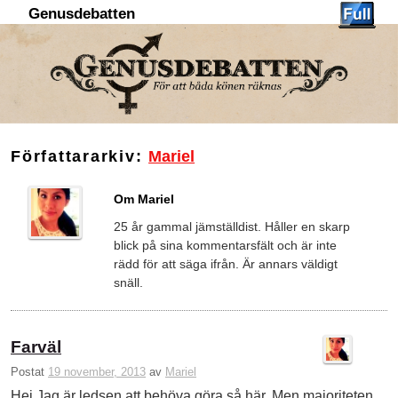
Genusdebatten
Hoppa till huvudinnehåll
Hoppa till sekundärt innehåll
Författararkiv:
Mariel
Om Mariel
25 år gammal jämställdist. Håller en skarp
blick på sina kommentarsfält och är inte
rädd för att säga ifrån. Är annars väldigt
snäll.
Farväl
Postat
19 november, 2013
av
Mariel
Hej Jag är ledsen att behöva göra så här. Men majoriteten