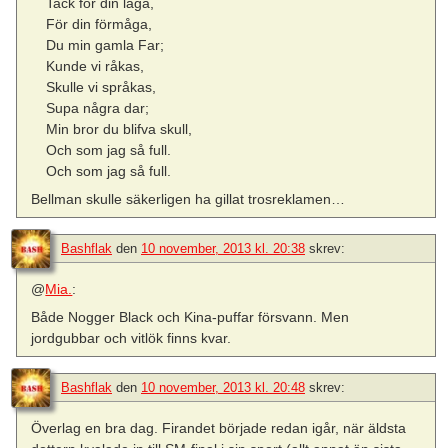
Tack för din låga,
För din förmåga,
Du min gamla Far;
Kunde vi råkas,
Skulle vi språkas,
Supa några dar;
Min bror du blifva skull,
Och som jag så full.
Och som jag så full.
Bellman skulle säkerligen ha gillat trosreklamen…
Bashflak
den
10 november, 2013 kl. 20:38
skrev:
@
Mia.
:
Både Nogger Black och Kina-puffar försvann. Men
jordgubbar och vitlök finns kvar.
Bashflak
den
10 november, 2013 kl. 20:48
skrev:
Överlag en bra dag. Firandet började redan igår, när äldsta