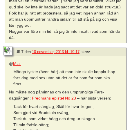
men väl en informell sådan. (Hade jag varit feminist, vilket jag
gud ske lov inte är hade jag sagt att det var en dold struktur.)
Folk har ju rätt att protestera, så jag vet ingen annan råd än
att man uppmuntrar ”andra sidan” till att stå på sig och visa
lite ryggrad.
Nogger var före min tid, så jag är inte insatt i vad som hände
då.
Ulf T
den
10 november, 2013 kl. 19:17
skrev:
@
Mia.
:
Många tyckte (även här) att man inte skulle koppla ihop
fars dag med sex utan att det är far som far som ska
firas.
Nu måste nog påminnas om den ursprungliga Fars-
dagsången:
Fredmans epistel No 23
– här sista versen:
Tack för hvart sänglag, Skål för hvar trogen,
Som gjort vid Brudstoln sväng;
Tack du som virket högg och drog ur skogen
Til min födslo-säng;