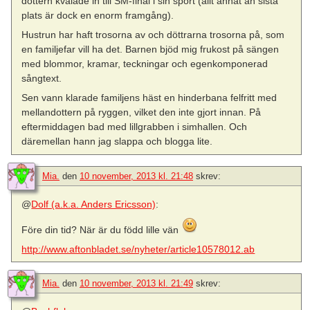
dottern kvalade in till SM-final i sin sport (allt annat än sista
plats är dock en enorm framgång).
Hustrun har haft trosorna av och döttrarna trosorna på, som
en familjefar vill ha det. Barnen bjöd mig frukost på sängen
med blommor, kramar, teckningar och egenkomponerad
sångtext.
Sen vann klarade familjens häst en hinderbana felfritt med
mellandottern på ryggen, vilket den inte gjort innan. På
eftermiddagen bad med lillgrabben i simhallen. Och
däremellan hann jag slappa och blogga lite.
Mia.
den
10 november, 2013 kl. 21:48
skrev:
@
Dolf (a.k.a. Anders Ericsson)
:
Före din tid? När är du född lille vän
http://www.aftonbladet.se/nyheter/article10578012.ab
Mia.
den
10 november, 2013 kl. 21:49
skrev: