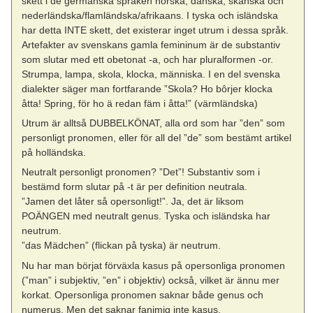
skett i de germanska språken norska, danska, skånska och
nederländska/flamländska/afrikaans. I tyska och isländska
har detta INTE skett, det existerar inget utrum i dessa språk.
Artefakter av svenskans gamla femininum är de substantiv
som slutar med ett obetonat -a, och har pluralformen -or.
Strumpa, lampa, skola, klocka, människa. I en del svenska
dialekter säger man fortfarande ”Skola? Ho bôrjer klocka
åtta! Spring, för ho ä redan fäm i åtta!” (värmländska)
Utrum är alltså DUBBELKÖNAT, alla ord som har ”den” som
personligt pronomen, eller för all del ”de” som bestämt artikel
på holländska.
Neutralt personligt pronomen? ”Det”! Substantiv som i
bestämd form slutar på -t är per definition neutrala.
”Jamen det låter så opersonligt!”. Ja, det är liksom
POÄNGEN med neutralt genus. Tyska och isländska har
neutrum.
”das Mädchen” (flickan på tyska) är neutrum.
Nu har man börjat förväxla kasus på opersonliga pronomen
(”man” i subjektiv, ”en” i objektiv) också, vilket är ännu mer
korkat. Opersonliga pronomen saknar både genus och
numerus. Men det saknar fanimig inte kasus.