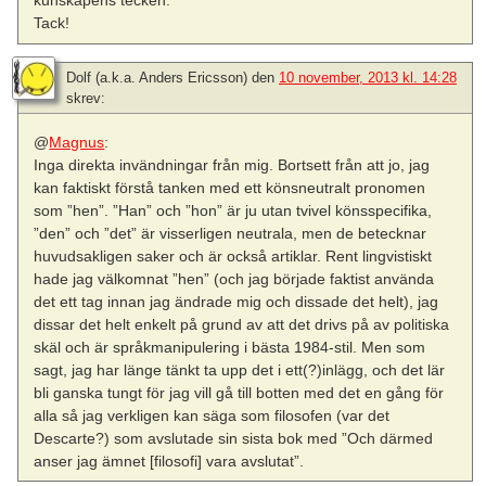
kunskapens tecken.
Tack!
Dolf (a.k.a. Anders Ericsson)
den
10 november, 2013 kl. 14:28
skrev:
@
Magnus
:
Inga direkta invändningar från mig. Bortsett från att jo, jag
kan faktiskt förstå tanken med ett könsneutralt pronomen
som ”hen”. ”Han” och ”hon” är ju utan tvivel könsspecifika,
”den” och ”det” är visserligen neutrala, men de betecknar
huvudsakligen saker och är också artiklar. Rent lingvistiskt
hade jag välkomnat ”hen” (och jag började faktist använda
det ett tag innan jag ändrade mig och dissade det helt), jag
dissar det helt enkelt på grund av att det drivs på av politiska
skäl och är språkmanipulering i bästa 1984-stil. Men som
sagt, jag har länge tänkt ta upp det i ett(?)inlägg, och det lär
bli ganska tungt för jag vill gå till botten med det en gång för
alla så jag verkligen kan säga som filosofen (var det
Descarte?) som avslutade sin sista bok med ”Och därmed
anser jag ämnet [filosofi] vara avslutat”.