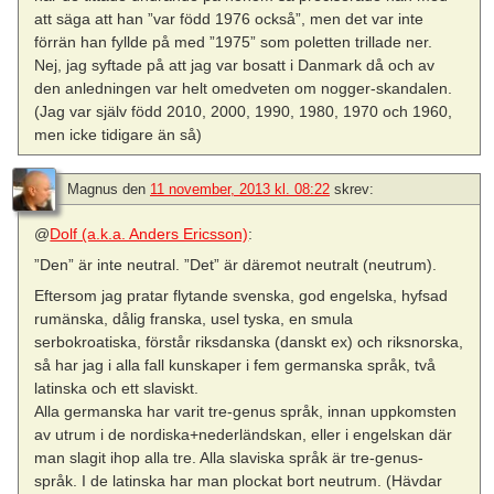
att säga att han ”var född 1976 också”, men det var inte
förrän han fyllde på med ”1975” som poletten trillade ner.
Nej, jag syftade på att jag var bosatt i Danmark då och av
den anledningen var helt omedveten om nogger-skandalen.
(Jag var själv född 2010, 2000, 1990, 1980, 1970 och 1960,
men icke tidigare än så)
Magnus
den
11 november, 2013 kl. 08:22
skrev:
@
Dolf (a.k.a. Anders Ericsson)
:
”Den” är inte neutral. ”Det” är däremot neutralt (neutrum).
Eftersom jag pratar flytande svenska, god engelska, hyfsad
rumänska, dålig franska, usel tyska, en smula
serbokroatiska, förstår riksdanska (danskt ex) och riksnorska,
så har jag i alla fall kunskaper i fem germanska språk, två
latinska och ett slaviskt.
Alla germanska har varit tre-genus språk, innan uppkomsten
av utrum i de nordiska+nederländskan, eller i engelskan där
man slagit ihop alla tre. Alla slaviska språk är tre-genus-
språk. I de latinska har man plockat bort neutrum. (Hävdar