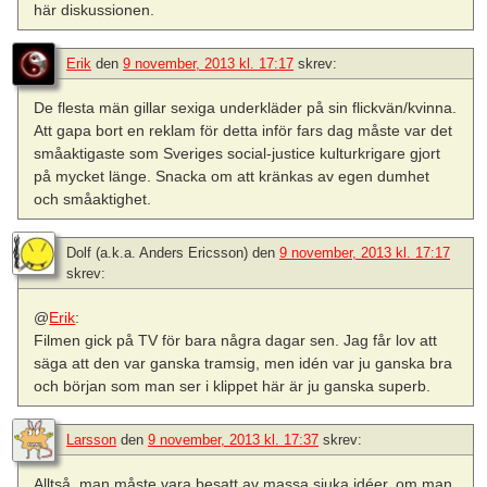
här diskussionen.
Erik
den
9 november, 2013 kl. 17:17
skrev:
De flesta män gillar sexiga underkläder på sin flickvän/kvinna.
Att gapa bort en reklam för detta inför fars dag måste var det
småaktigaste som Sveriges social-justice kulturkrigare gjort
på mycket länge. Snacka om att kränkas av egen dumhet
och småaktighet.
Dolf (a.k.a. Anders Ericsson)
den
9 november, 2013 kl. 17:17
skrev:
@
Erik
:
Filmen gick på TV för bara några dagar sen. Jag får lov att
säga att den var ganska tramsig, men idén var ju ganska bra
och början som man ser i klippet här är ju ganska superb.
Larsson
den
9 november, 2013 kl. 17:37
skrev:
Alltså, man måste vara besatt av massa sjuka idéer, om man