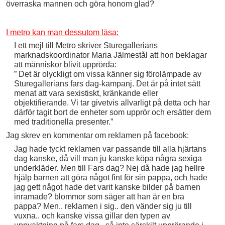
överraska mannen och göra honom glad?
I metro kan man dessutom läsa:
I ett mejl till Metro skriver Sturegallerians
marknadskoordinator Maria Jälmestål att hon beklagar
att människor blivit upprörda:
” Det är olyckligt om vissa känner sig förolämpade av
Sturegallerians fars dag-kampanj. Det är på intet sätt
menat att vara sexistiskt, kränkande eller
objektifierande. Vi tar givetvis allvarligt på detta och har
därför tagit bort de enheter som upprör och ersätter dem
med traditionella presenter.”
Jag skrev en kommentar om reklamen på facebook:
Jag hade tyckt reklamen var passande till alla hjärtans
dag kanske, då vill man ju kanske köpa några sexiga
underkläder. Men till Fars dag? Nej då hade jag hellre
hjälp barnen att göra något fint för sin pappa, och hade
jag gett något hade det varit kanske bilder på barnen
inramade? blommor som säger att han är en bra
pappa? Men.. reklamen i sig.. den vänder sig ju till
vuxna.. och kanske vissa gillar den typen av