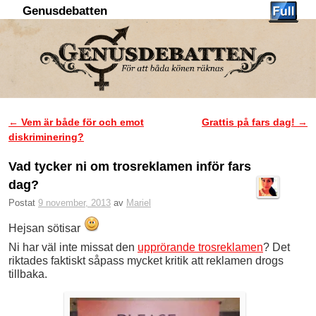
Genusdebatten
Hoppa till huvudinnehåll
Hoppa till sekundärt innehåll
←
Vem är både för och emot
Grattis på fars dag!
→
Inläggsnavigering
diskriminering?
Vad tycker ni om trosreklamen inför fars
dag?
Postat
9 november, 2013
av
Mariel
Hejsan sötisar
Ni har väl inte missat den
upprörande trosreklamen
? Det
riktades faktiskt såpass mycket kritik att reklamen drogs
tillbaka.