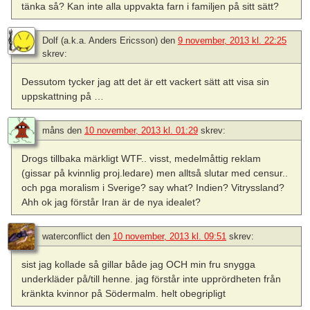
tänka så? Kan inte alla uppvakta farn i familjen på sitt sätt?
Dolf (a.k.a. Anders Ericsson)
den
9 november, 2013 kl. 22:25
skrev:
Dessutom tycker jag att det är ett vackert sätt att visa sin
uppskattning på …
måns
den
10 november, 2013 kl. 01:29
skrev:
Drogs tillbaka märkligt WTF.. visst, medelmåttig reklam
(gissar på kvinnlig proj.ledare) men alltså slutar med censur..
och pga moralism i Sverige? say what? Indien? Vitryssland?
Ahh ok jag förstår Iran är de nya idealet?
waterconflict
den
10 november, 2013 kl. 09:51
skrev:
sist jag kollade så gillar både jag OCH min fru snygga
underkläder på/till henne. jag förstår inte upprördheten från
kränkta kvinnor på Södermalm. helt obegripligt