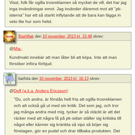
Visst, folk får ogilla trosreklamen så mycket de vill, det har jag
inga invändningar emot. Jag invänder däremot mot att ”pk-
isterna” har ett så starkt inflytande att de bara kan lägga in
veto lite hur som helst.
Bashflak
den
10 november, 2013 kl. 15:48
skrev:
@
Mia.
:
Kundmakt innebär att man låter bli att köpa. Inte att man
försöker införa förbjud.
barfota
den
10 november, 2013 kl. 16:13
skrev:
@
Dolf (a.k.a. Anders Ericsson)
:
”Du, och andra, är förstås helt fria att ogilla trosreklamen
och att också gå ut med sin kritik. Det som jag, och tror
jag många andra med mig, tycker är så otäckt är att det
räcker med att några få på pk-sidan ställer sig kritiska till
något eller känner sig kränkta så vips så böjer sig
företagen, gör en pudel och drar tillbaka produkten. Det