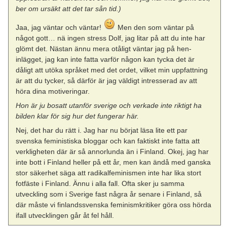
ber om ursäkt att det tar sån tid.)
Jaa, jag väntar och väntar!
Men den som väntar på
något gott… nä ingen stress Dolf, jag litar på att du inte har
glömt det. Nästan ännu mera otåligt väntar jag på hen-
inlägget, jag kan inte fatta varför någon kan tycka det är
dåligt att utöka språket med det ordet, vilket min uppfattning
är att du tycker, så därför är jag väldigt intresserad av att
höra dina motiveringar.
Hon är ju bosatt utanför sverige och verkade inte riktigt ha
bilden klar för sig hur det fungerar här.
Nej, det har du rätt i. Jag har nu börjat läsa lite ett par
svenska feministiska bloggar och kan faktiskt inte fatta att
verkligheten där är så annorlunda än i Finland. Okej, jag har
inte bott i Finland heller på ett år, men kan ändå med ganska
stor säkerhet säga att radikalfeminismen inte har lika stort
fotfäste i Finland. Ännu i alla fall. Ofta sker ju samma
utveckling som i Sverige fast några år senare i Finland, så
där måste vi finlandssvenska feminismkritiker göra oss hörda
ifall utvecklingen går åt fel håll.