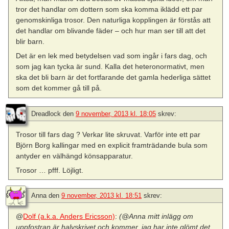
tror det handlar om dottern som ska komma iklädd ett par
genomskinliga trosor. Den naturliga kopplingen är förstås att
det handlar om blivande fäder – och hur man ser till att det
blir barn.
Det är en lek med betydelsen vad som ingår i fars dag, och
som jag kan tycka är sund. Kalla det heteronormativt, men
ska det bli barn är det fortfarande det gamla hederliga sättet
som det kommer gå till på.
Dreadlock
den
9 november, 2013 kl. 18:05
skrev:
Trosor till fars dag ? Verkar lite skruvat. Varför inte ett par
Björn Borg kallingar med en explicit framträdande bula som
antyder en välhängd könsapparatur.
Trosor … pfff. Löjligt.
Anna
den
9 november, 2013 kl. 18:51
skrev:
@
Dolf (a.k.a. Anders Ericsson)
:
(@Anna mitt inlägg om
uppfostran är halvskrivet och kommer, jag har inte glömt det,