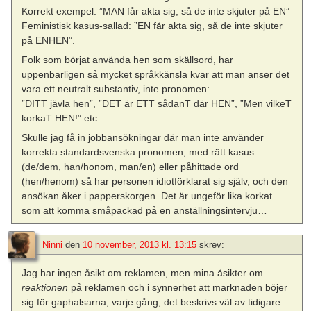
Korrekt exempel: ”MAN får akta sig, så de inte skjuter på EN”
Feministisk kasus-sallad: ”EN får akta sig, så de inte skjuter
på ENHEN”.
Folk som börjat använda hen som skällsord, har
uppenbarligen så mycket språkkänsla kvar att man anser det
vara ett neutralt substantiv, inte pronomen:
”DITT jävla hen”, ”DET är ETT sådanT där HEN”, ”Men vilkeT
korkaT HEN!” etc.
Skulle jag få in jobbansökningar där man inte använder
korrekta standardsvenska pronomen, med rätt kasus
(de/dem, han/honom, man/en) eller påhittade ord
(hen/henom) så har personen idiotförklarat sig själv, och den
ansökan åker i papperskorgen. Det är ungeför lika korkat
som att komma småpackad på en anställningsintervju…
Ninni
den
10 november, 2013 kl. 13:15
skrev:
Jag har ingen åsikt om reklamen, men mina åsikter om
reaktionen
på reklamen och i synnerhet att marknaden böjer
sig för gaphalsarna, varje gång, det beskrivs väl av tidigare