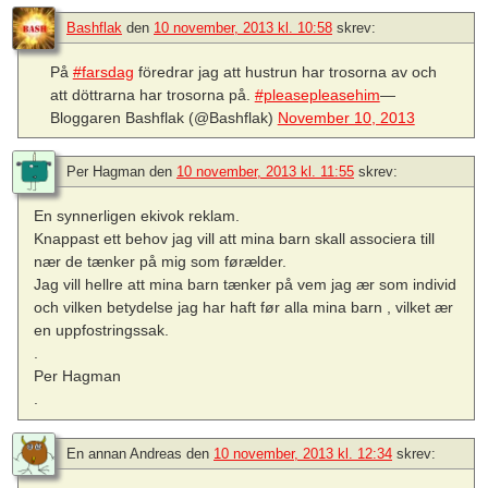
Bashflak
den
10 november, 2013 kl. 10:58
skrev:
På
#farsdag
föredrar jag att hustrun har trosorna av och
att döttrarna har trosorna på.
#pleasepleasehim
—
Bloggaren Bashflak (@Bashflak)
November 10, 2013
Per Hagman
den
10 november, 2013 kl. 11:55
skrev:
En synnerligen ekivok reklam.
Knappast ett behov jag vill att mina barn skall associera till
nær de tænker på mig som førælder.
Jag vill hellre att mina barn tænker på vem jag ær som individ
och vilken betydelse jag har haft før alla mina barn , vilket ær
en uppfostringssak.
.
Per Hagman
.
En annan Andreas
den
10 november, 2013 kl. 12:34
skrev: