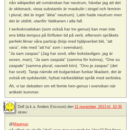
nån wikipedist att rumänskan har neutrum, hävdar jag att det
är skitsnack, vissa substantiv är maskulin i singel och feminin
i plural, det är inget ”äkta” neutrum). Latin hade neutrum men
det är utdött, utanför Vatikanen i alla fall.
I serbokroatiskan (som också har tre genus) kan man inte
ens bilda tempus på förfluten tid på verb, eftersom språkets
perfekt liknar våra particip (böjs med hjälpverbet biti, ”att
vara”, inte med ”att ha” som i svenskan).
”Ja sam zaspao” (Jag har sovit, eller bokstavligen, jag är
soven, man), ”Ja sam zaspala” (samma för kvinna), ”One su
zaspale” (samma plural, oavsett kön). ”Ono je zaspao” (det
har sovit). Tanja nämde ett bulgariskan funkar likadant, det är
också ett sydslaviskt, hyfsat närbesläktat språk med serbiska.
Ah, vi tar debatten om ett femte hen-genus i svenskan när
artikeln kommer.
Dolf (a.k.a. Anders Ericsson)
den
11 november, 2013 kl. 10:35
skrev:
@
Magnus
:
på vilket vis skulle ”det” vara mer neutralt än ”den”? Det finns