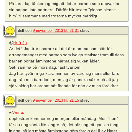
På fars dag tänker jag mig att det är barnen som uppvaktar
sin pappa, inte partnern. Därför blir texten ”please please
him” tillsammans med trosorna mycket märkligt.
dolf
den
9 november, 2013 kl. 21:01
skrev:
@
He(rr)n
:
Är det? Jag tror snarare att det är mamma som står för
arrangemanget med barnen som lydiga statister fram till dess
barnen börjar åtminstone närma sig vuxen ålder.
Sak samma på mors dag, fast tvärtom.
Jag har tyvärr inga klara minnen av vare sig mors eller fars
dag från min barndom, men jag är ganska säker på att jag
själv aldrig har ordnat nåt firande för nån av mina föräldrar.
dolf
den
9 november, 2013 kl. 21:15
skrev:
@
Anna
:
uppfostran kommer nog imorgon eller måndag. Men ”hen”
får du nog vänta lite längre på, det blir nog ett ganska tungt
inlägg, så jag måste åtminstone göra färdig del II av Hatet