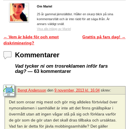
Om Mariel
25 år gammal jämställdist. Håller en skarp blick på sina
kommentarsfält och är inte rädd för att säga ifrån. Är
annars väldigt snäll.
Visa alla inlägg av Mariel
←
Vem är både för och emot
Grattis på fars dag!
→
Inläggsnavigering
diskriminering?
Kommentarer
Vad tycker ni om trosreklamen inför fars
dag?
— 63 kommentarer
Bengt Andersson
den
9 november, 2013 kl. 16:04
skrev:
Det som oroar mig mest och gör mig alldeles förtvivlad över
nymoralismen i samhället är inte att det finns gnällspikar i
övermått utan att ingen vågar stå på sig och förklara varför
de gör som de gör utan det skall dras tillbaka och ursäktas.
Vad fan är detta för jävla mobbingsamhälle? Det gäller