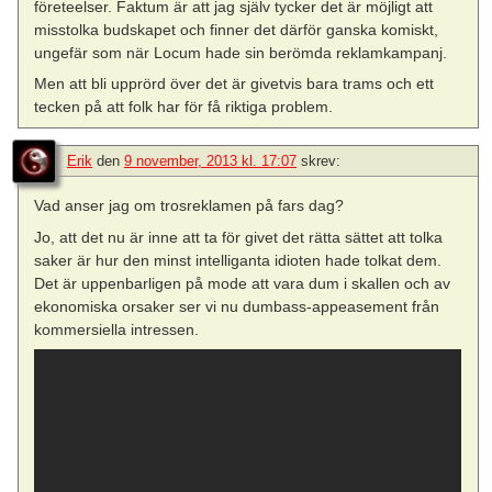
företeelser. Faktum är att jag själv tycker det är möjligt att
misstolka budskapet och finner det därför ganska komiskt,
ungefär som när Locum hade sin berömda reklamkampanj.
Men att bli upprörd över det är givetvis bara trams och ett
tecken på att folk har för få riktiga problem.
Erik
den
9 november, 2013 kl. 17:07
skrev:
Vad anser jag om trosreklamen på fars dag?
Jo, att det nu är inne att ta för givet det rätta sättet att tolka
saker är hur den minst intelliganta idioten hade tolkat dem.
Det är uppenbarligen på mode att vara dum i skallen och av
ekonomiska orsaker ser vi nu dumbass-appeasement från
kommersiella intressen.