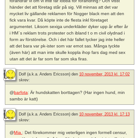
förändrar vi om vi inte får lobba för förändring? Och visst
händer det att företag står på sig. Vill minnas att det var
mycket liv gällande reklamen för Nogger black men att den
fick vara kvar. Då köpte inte de flesta inkl företaget
argumentet. Liksom sexiga underkläder dyker upp år efter år
i HM´s reklam trots protester och ibland t o m civil olydnad i
form av förstörelse. Och i det här fallet tycker jag inte heller
att det bara var pk-ister som var emot sas. Många tyckte
(även här) att man inte skulle koppla ihop fars dag med sex
utan att det är far som far som ska firas.
Dolf (a.k.a. Anders Ericsson)
den
10 november, 2013 kl. 17:02
skrev:
@
barfota
: Är hundskatten borttagen? (Har ingen hund, min
sambo är katt)
Dolf (a.k.a. Anders Ericsson)
den
10 november, 2013 kl. 17:13
skrev:
@
Mia.
: Det förekommer mig veterligen ingen formell censur,