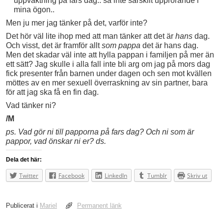
uppvaktning på fars dag.. så inte särskilt upprörande i
mina ögon..
Men ju mer jag tänker på det, varför inte?
Det hör väl lite ihop med att man tänker att det är
hans
dag.
Och visst, det är framför allt
som pappa
det är hans dag.
Men det skadar väl inte att hylla pappan i familjen på mer än
ett sätt? Jag skulle i alla fall inte bli arg om jag på mors dag
fick presenter från barnen under dagen och sen mot kvällen
möttes av en mer sexuell överraskning av sin partner, bara
för att jag ska få en fin dag.
Vad tänker ni?
/M
ps. Vad gör ni till papporna på fars dag? Och ni som är
pappor, vad önskar ni er? ds.
Dela det här:
Twitter
Facebook
LinkedIn
Tumblr
Skriv ut
Publicerat i
Mariel
Permanent länk