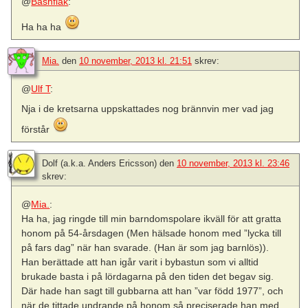
@
Bashflak
:
Ha ha ha
Mia.
den
10 november, 2013 kl. 21:51
skrev:
@
Ulf T
:
Nja i de kretsarna uppskattades nog brännvin mer vad jag
förstår
Dolf (a.k.a. Anders Ericsson)
den
10 november, 2013 kl. 23:46
skrev:
@
Mia.
:
Ha ha, jag ringde till min barndomspolare ikväll för att gratta
honom på 54-årsdagen (Men hälsade honom med ”lycka till
på fars dag” när han svarade. (Han är som jag barnlös)).
Han berättade att han igår varit i bybastun som vi alltid
brukade basta i på lördagarna på den tiden det begav sig.
Där hade han sagt till gubbarna att han ”var född 1977”, och
när de tittade undrande på honom så preciserade han med