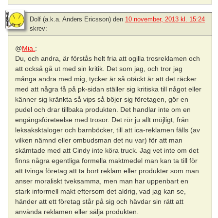
Dolf (a.k.a. Anders Ericsson)
den
10 november, 2013 kl. 15:24
skrev:
@
Mia.
:
Du, och andra, är förstås helt fria att ogilla trosreklamen och
att också gå ut med sin kritik. Det som jag, och tror jag
många andra med mig, tycker är så otäckt är att det räcker
med att några få på pk-sidan ställer sig kritiska till något eller
känner sig kränkta så vips så böjer sig företagen, gör en
pudel och drar tillbaka produkten. Det handlar inte om en
engångsföreteelse med trosor. Det rör ju allt möjligt, från
leksaksktaloger och barnböcker, till att ica-reklamen fälls (av
vilken nämnd eller ombudsman det nu var) för att man
skämtade med att Cindy inte köra truck. Jag vet inte om det
finns några egentliga formella maktmedel man kan ta till för
att tvinga företag att ta bort reklam eller produkter som man
anser moraliskt tveksamma, men man har uppenbart en
stark informell makt eftersom det aldrig, vad jag kan se,
händer att ett företag står på sig och hävdar sin rätt att
använda reklamen eller sälja produkten.