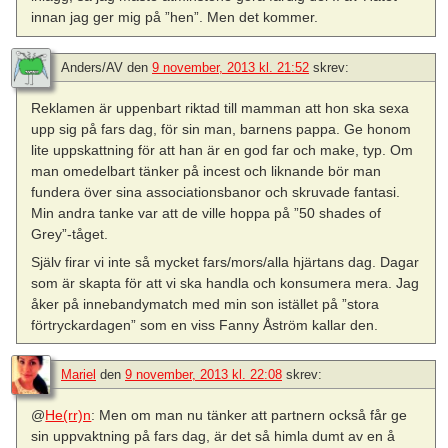
innan jag ger mig på ”hen”. Men det kommer.
Anders/AV
den
9 november, 2013 kl. 21:52
skrev:
Reklamen är uppenbart riktad till mamman att hon ska sexa
upp sig på fars dag, för sin man, barnens pappa. Ge honom
lite uppskattning för att han är en god far och make, typ. Om
man omedelbart tänker på incest och liknande bör man
fundera över sina associationsbanor och skruvade fantasi.
Min andra tanke var att de ville hoppa på ”50 shades of
Grey”-tåget.
Själv firar vi inte så mycket fars/mors/alla hjärtans dag. Dagar
som är skapta för att vi ska handla och konsumera mera. Jag
åker på innebandymatch med min son istället på ”stora
förtryckardagen” som en viss Fanny Åström kallar den.
Mariel
den
9 november, 2013 kl. 22:08
skrev:
@
He(rr)n
: Men om man nu tänker att partnern också får ge
sin uppvaktning på fars dag, är det så himla dumt av en å