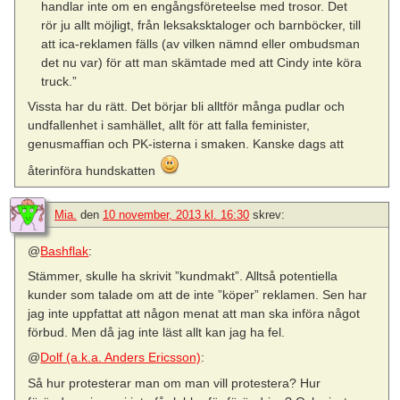
handlar inte om en engångsföreteelse med trosor. Det
rör ju allt möjligt, från leksaksktaloger och barnböcker, till
att ica-reklamen fälls (av vilken nämnd eller ombudsman
det nu var) för att man skämtade med att Cindy inte köra
truck.”
Vissta har du rätt. Det börjar bli alltför många pudlar och
undfallenhet i samhället, allt för att falla feminister,
genusmaffian och PK-isterna i smaken. Kanske dags att
återinföra hundskatten
Mia.
den
10 november, 2013 kl. 16:30
skrev:
@
Bashflak
:
Stämmer, skulle ha skrivit ”kundmakt”. Alltså potentiella
kunder som talade om att de inte ”köper” reklamen. Sen har
jag inte uppfattat att någon menat att man ska införa något
förbud. Men då jag inte läst allt kan jag ha fel.
@
Dolf (a.k.a. Anders Ericsson)
:
Så hur protesterar man om man vill protestera? Hur