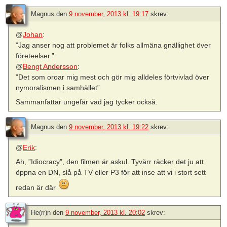
Magnus
den
9 november, 2013 kl. 19:17
skrev:
@
Johan
:
”Jag anser nog att problemet är folks allmäna gnällighet över
företeelser.”
@
Bengt Andersson
:
”Det som oroar mig mest och gör mig alldeles förtvivlad över
nymoralismen i samhället”
Sammanfattar ungefär vad jag tycker också.
Magnus
den
9 november, 2013 kl. 19:22
skrev:
@
Erik
:
Ah, ”Idiocracy”, den filmen är askul. Tyvärr räcker det ju att
öppna en DN, slå på TV eller P3 för att inse att vi i stort sett
redan är där
He(rr)n
den
9 november, 2013 kl. 20:02
skrev: