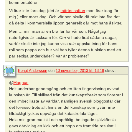
kommentatörer.
Vi firar inte fars dag (det är
mårtensafton
man firar idag för
mig.) eller mors dag. Och vår son skulle då rakt inte fira det
då delta i kommersiella jippon generellt går mot hans åsikter.
Men … min man är en bra far för vår son. Något
jag
naturligtvis är tacksam för.
Om
vi hade firat sådana dagar,
varför skulle inte jag kunna visa
min
uppskattning för hans
roll som pappa och hur väl han fyller denna funktion med ett
par sexiga underkläder? Var är problemet?
Bengt Andersson
den
10 november, 2013 kl. 13:18
skrev:
@
Magnus
:
Helt underbar genomgång och en liten fingervisning av vad
kunskap är. Till skillnad från det kunskapsförakt som florerar i
den imbecillaste av världar, nämligen svensk bloggosfär där
det förvisso trots allt finns en del kunskap som tyvärr inte
tillräckligt lyckas uppväga det katastrofala läget.
Hela min grammatiskt och språkligt betingade självkänsla
gavs därvidlag en kick och ett hopp om framtida resultat i