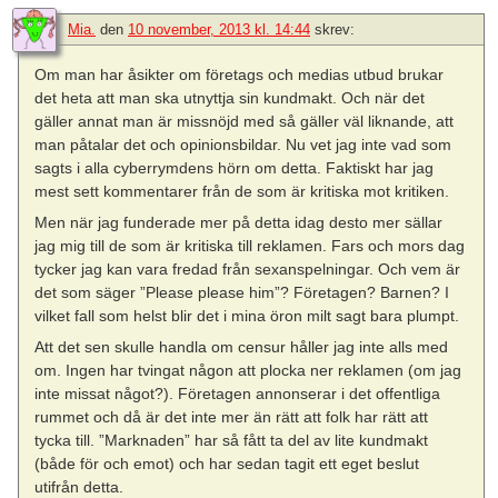
Mia.
den
10 november, 2013 kl. 14:44
skrev:
Om man har åsikter om företags och medias utbud brukar
det heta att man ska utnyttja sin kundmakt. Och när det
gäller annat man är missnöjd med så gäller väl liknande, att
man påtalar det och opinionsbildar. Nu vet jag inte vad som
sagts i alla cyberrymdens hörn om detta. Faktiskt har jag
mest sett kommentarer från de som är kritiska mot kritiken.
Men när jag funderade mer på detta idag desto mer sällar
jag mig till de som är kritiska till reklamen. Fars och mors dag
tycker jag kan vara fredad från sexanspelningar. Och vem är
det som säger ”Please please him”? Företagen? Barnen? I
vilket fall som helst blir det i mina öron milt sagt bara plumpt.
Att det sen skulle handla om censur håller jag inte alls med
om. Ingen har tvingat någon att plocka ner reklamen (om jag
inte missat något?). Företagen annonserar i det offentliga
rummet och då är det inte mer än rätt att folk har rätt att
tycka till. ”Marknaden” har så fått ta del av lite kundmakt
(både för och emot) och har sedan tagit ett eget beslut
utifrån detta.