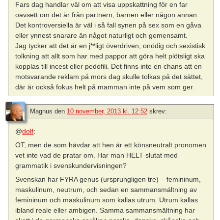
Fars dag handlar väl om att visa uppskattning för en far
oavsett om det är från partnern, barnen eller någon annan.
Det kontroversiella är väl i så fall synen på sex som en gåva
eller ynnest snarare än något naturligt och gemensamt.
Jag tycker att det är en j**ligt överdriven, onödig och sexistisk
tolkning att allt som har med pappor att göra helt plötsligt ska
kopplas till incest eller pedofili. Det finns inte en chans att en
motsvarande reklam på mors dag skulle tolkas på det sättet,
där är också fokus helt på mamman inte på vem som ger.
Magnus
den
10 november, 2013 kl. 12:52
skrev:
@
dolf
:
OT, men de som hävdar att hen är ett könsneutralt pronomen
vet inte vad de pratar om. Har man HELT slutat med
grammatik i svenskundervisningen?
Svenskan har FYRA genus (ursprungligen tre) – femininum,
maskulinum, neutrum, och sedan en sammansmältning av
femininum och maskulinum som kallas utrum. Utrum kallas
ibland reale eller ambigen. Samma sammansmältning har