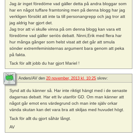
Jag är inget föredöme vad gäller detta på andra bloggar som
har en något tuffare framtoning men på denna blogg har jag
verkligen försökt att inte ta till personangrepp och jag tror att
jag aldrig har gjort det.
Jag tror att vi skulle vinna på om denna blogg kan vara ett
föredöme vad gäller seriös debatt. Ninni,Erik med flera har
hur många gånger som helst visat att det går att smula
sönder extremfeministernas argument bara genom att peka
på fakta.
Tack för allt jobb du har gjort Mariel !
Anders/AV
den
20 november, 2013 kl. 10:25
skrev:
Synd att du känner så. Har inte riktigt hängt med i de senaste
dagarnas debatt. Har ett liv utanför GD. Om man känner att
något går emot ens värdegrund och man inte själv orkar
vända skutan kan det vara bra att skiljas med huvudet högt.
Tack för allt du gjort såhär långt.
AV