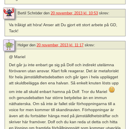
Bertil Schröder
den
20 november, 2013 kl. 10:53
skrev:
Va tråkigt att höra! Anser att Du gjort ett stort arbete på GD,
Tack!
Holger
den
20 november, 2013 kl. 11:17
skrev:
@ Mariel
Det går ju inte enbart ge sig på Dolf och indirekt utelämna
förövaren utan ansvar. Klart folk reagerar. Det är metaforiskt
för hela jämställdhetsdebatten och går igen i hela upplägget
att skuldbelägga den ena halvan. Så enkelt knuten lösts upp
om inte all skuld enbart hamna på Dolf. Tror du Mariel
och genusdebatten har större betydelse än en immun
näthaterska. Om så inte är fallet står förhoppningarna till a
voice for men kommer till skandinavien. Förhoppningar är
även att du fortsätter hänga med på jämställdhetsträffar och
skriver här framöver. Dolf och du kan reda ut detta och hitta
en lösning om framtida förhållningssätt som kommer utveckla