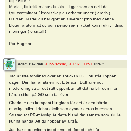
dig? Eller ?
Mariel , litt kritik måste du tåla. Ligger som en del i de
førutsættningar / ledarsskap du arbetar under ( gratis ).
Oavsett, Mariel du har gjort ett suverent jobb med denna
blogg førutom att du som person ær mycket konstruktiv i dina
meningar ( o snæll ) .
.
Per Hagman.
.
Adam Bek
den
20 november, 2013 kl. 00:51
skrev:
Jag är inte förvånad över att sprickan i GD nu står i öppen
dager. Den har anats en tid. Eftersom Dolf är emot
moderering så är det rätt uppenbart att det nu blir den mer
hårda stilen på GD som tar över.
Charlotte och kompani blir glada för det är den hårda
manliga stilen i debatteknik som gynnar deras intressen.
Strategisgt PR-mässigt är detta bland det sämsta som skulle
kunna hända. Att du hoppar av alltså.
Jag har personligen inget emot ett öppet och hårt