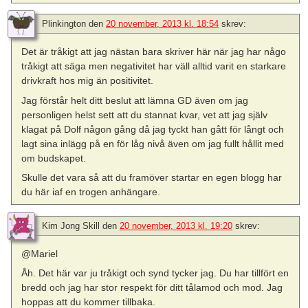
Plinkington
den
20 november, 2013 kl. 18:54
skrev:
Det är tråkigt att jag nästan bara skriver här när jag har någo
tråkigt att säga men negativitet har väll alltid varit en starkare
drivkraft hos mig än positivitet.
Jag förstår helt ditt beslut att lämna GD även om jag
personligen helst sett att du stannat kvar, vet att jag själv
klagat på Dolf någon gång då jag tyckt han gått för långt och
lagt sina inlägg på en för låg nivå även om jag fullt hållit med
om budskapet.
Skulle det vara så att du framöver startar en egen blogg har
du här iaf en trogen anhängare.
Kim Jong Skill
den
20 november, 2013 kl. 19:20
skrev:
@Mariel
Åh. Det här var ju tråkigt och synd tycker jag. Du har tillfört en
bredd och jag har stor respekt för ditt tålamod och mod. Jag
hoppas att du kommer tillbaka.