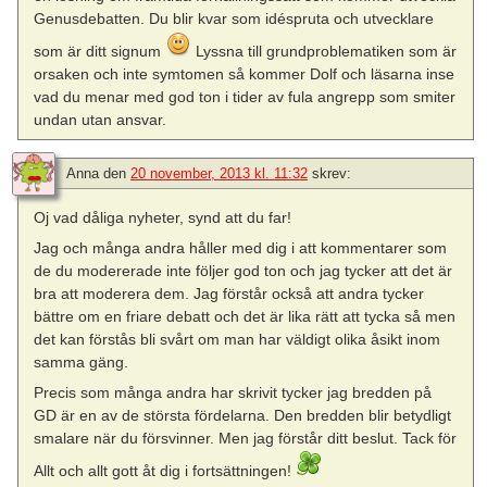
Genusdebatten. Du blir kvar som idéspruta och utvecklare
som är ditt signum
Lyssna till grundproblematiken som är
orsaken och inte symtomen så kommer Dolf och läsarna inse
vad du menar med god ton i tider av fula angrepp som smiter
undan utan ansvar.
Anna
den
20 november, 2013 kl. 11:32
skrev:
Oj vad dåliga nyheter, synd att du far!
Jag och många andra håller med dig i att kommentarer som
de du modererade inte följer god ton och jag tycker att det är
bra att moderera dem. Jag förstår också att andra tycker
bättre om en friare debatt och det är lika rätt att tycka så men
det kan förstås bli svårt om man har väldigt olika åsikt inom
samma gäng.
Precis som många andra har skrivit tycker jag bredden på
GD är en av de största fördelarna. Den bredden blir betydligt
smalare när du försvinner. Men jag förstår ditt beslut. Tack för
Allt och allt gott åt dig i fortsättningen!