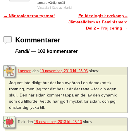
annars väldigt snäll.
Visa alla inlägg av Mariel
←
När toaletterna tystnat!
En ideologisk tvekamp –
Inläggsnavigering
Jämställdism vs Feminismen:
Del 2 – Projicering
→
Kommentarer
Farväl
— 102 kommentarer
Larsson
den
19 november, 2013 kl. 23:06
skrev:
Jag vet inte riktigt hur det kan avgöras i en demokratisk
röstning, men jag tror ditt beslut är det rätta – för din egen
skull. Den här sidan kommer tappa en del av den dynamik
som du tillförde. Vet du har gjort mycket för sidan, och jag
önskar dig lycka till.
Rick
den
19 november, 2013 kl. 23:10
skrev: