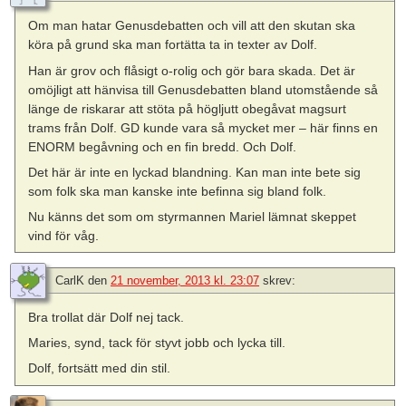
Om man hatar Genusdebatten och vill att den skutan ska
köra på grund ska man fortätta ta in texter av Dolf.
Han är grov och flåsigt o-rolig och gör bara skada. Det är
omöjligt att hänvisa till Genusdebatten bland utomstående så
länge de riskarar att stöta på högljutt obegåvat magsurt
trams från Dolf. GD kunde vara så mycket mer – här finns en
ENORM begåvning och en fin bredd. Och Dolf.
Det här är inte en lyckad blandning. Kan man inte bete sig
som folk ska man kanske inte befinna sig bland folk.
Nu känns det som om styrmannen Mariel lämnat skeppet
vind för våg.
CarlK
den
21 november, 2013 kl. 23:07
skrev:
Bra trollat där Dolf nej tack.
Maries, synd, tack för styvt jobb och lycka till.
Dolf, fortsätt med din stil.