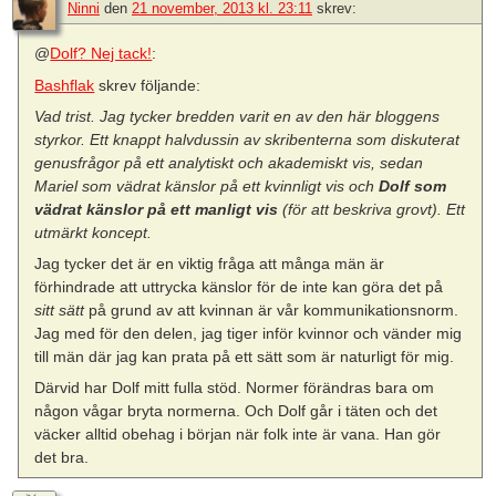
Ninni
den
21 november, 2013 kl. 23:11
skrev:
@
Dolf? Nej tack!
:
Bashflak
skrev följande:
Vad trist. Jag tycker bredden varit en av den här bloggens
styrkor. Ett knappt halvdussin av skribenterna som diskuterat
genusfrågor på ett analytiskt och akademiskt vis, sedan
Mariel som vädrat känslor på ett kvinnligt vis och
Dolf som
vädrat känslor på ett manligt vis
(för att beskriva grovt). Ett
utmärkt koncept.
Jag tycker det är en viktig fråga att många män är
förhindrade att uttrycka känslor för de inte kan göra det på
sitt sätt
på grund av att kvinnan är vår kommunikationsnorm.
Jag med för den delen, jag tiger inför kvinnor och vänder mig
till män där jag kan prata på ett sätt som är naturligt för mig.
Därvid har Dolf mitt fulla stöd. Normer förändras bara om
någon vågar bryta normerna. Och Dolf går i täten och det
väcker alltid obehag i början när folk inte är vana. Han gör
det bra.