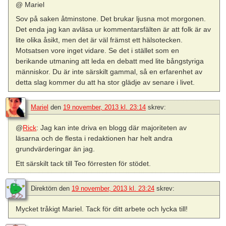
@ Mariel
Sov på saken åtminstone. Det brukar ljusna mot morgonen.
Det enda jag kan avläsa ur kommentarsfälten är att folk är av
lite olika åsikt, men det är väl främst ett hälsotecken.
Motsatsen vore inget vidare. Se det i stället som en
berikande utmaning att leda en debatt med lite bångstyriga
människor. Du är inte särskilt gammal, så en erfarenhet av
detta slag kommer du att ha stor glädje av senare i livet.
Mariel
den
19 november, 2013 kl. 23:14
skrev:
@
Rick
: Jag kan inte driva en blogg där majoriteten av
läsarna och de flesta i redaktionen har helt andra
grundvärderingar än jag.
Ett särskilt tack till Teo förresten för stödet.
Direktörn
den
19 november, 2013 kl. 23:24
skrev:
Mycket tråkigt Mariel. Tack för ditt arbete och lycka till!