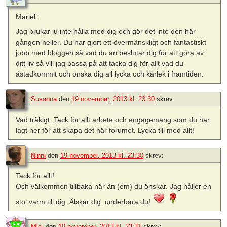
Mariel:
Jag brukar ju inte hålla med dig och gör det inte den här
gången heller. Du har gjort ett övermänskligt och fantastiskt
jobb med bloggen så vad du än beslutar dig för att göra av
ditt liv så vill jag passa på att tacka dig för allt vad du
åstadkommit och önska dig all lycka och kärlek i framtiden.
Susanna
den
19 november, 2013 kl. 23:30
skrev:
Vad tråkigt. Tack för allt arbete och engagemang som du har
lagt ner för att skapa det här forumet. Lycka till med allt!
Ninni
den
19 november, 2013 kl. 23:30
skrev:
Tack för allt!
Och välkommen tillbaka när än (om) du önskar. Jag håller en
stol varm till dig. Älskar dig, underbara du!
Mia.
den
19 november, 2013 kl. 23:31
skrev: