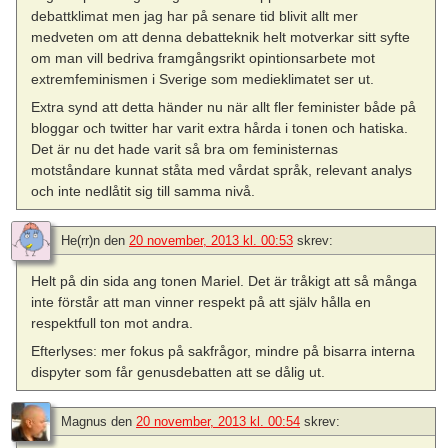
debattklimat men jag har på senare tid blivit allt mer
medveten om att denna debatteknik helt motverkar sitt syfte
om man vill bedriva framgångsrikt opintionsarbete mot
extremfeminismen i Sverige som medieklimatet ser ut.
Extra synd att detta händer nu när allt fler feminister både på
bloggar och twitter har varit extra hårda i tonen och hatiska.
Det är nu det hade varit så bra om feministernas
motståndare kunnat ståta med vårdat språk, relevant analys
och inte nedlåtit sig till samma nivå.
He(rr)n
den
20 november, 2013 kl. 00:53
skrev:
Helt på din sida ang tonen Mariel. Det är tråkigt att så många
inte förstår att man vinner respekt på att själv hålla en
respektfull ton mot andra.
Efterlyses: mer fokus på sakfrågor, mindre på bisarra interna
dispyter som får genusdebatten att se dålig ut.
Magnus
den
20 november, 2013 kl. 00:54
skrev: