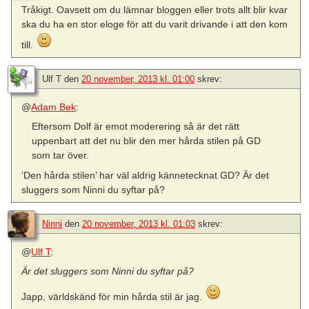
Tråkigt. Oavsett om du lämnar bloggen eller trots allt blir kvar
ska du ha en stor eloge för att du varit drivande i att den kom
till.
Ulf T
den
20 november, 2013 kl. 01:00
skrev:
@
Adam Bek
:
Eftersom Dolf är emot moderering så är det rätt
uppenbart att det nu blir den mer hårda stilen på GD
som tar över.
’Den hårda stilen’ har väl aldrig kännetecknat GD? Är det
sluggers som Ninni du syftar på?
Ninni
den
20 november, 2013 kl. 01:03
skrev:
@
Ulf T
:
Är det sluggers som Ninni du syftar på?
Japp, världskänd för min hårda stil är jag.