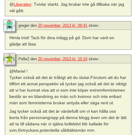
@
Liberalen
: Tvivlar starkt. Jag brukar inte gå tillbaka när jag
väl gått.
greger
den
20 november, 2013 kl. 09:41
skrev:
Himla trist! Tack för dina inlägg på gd. Dom har varit en
glädje att läsa.
Pelle2
den
20 november, 2013 kl. 10:24
skrev:
@Mariel !
Tycker också att det är tråkigt att du slutar.Förutom att du har
tillfört ett annat perspektiv så tycker jag också att det är viktigt
att vi har kunnat visa att vi som inte köper extremfeminismen
består av en blandning av män och kvinnor och inte enbart
män som feministerna brukar antyda eller säga rent ut.
Jag tycker också att det är värdefullt om vi kan hålla oss
borta från personangrepp på denna blogg även om det är lätt
att ta till sådana när vi själva kollektivt blir kallade för
svin,förtryckare,potentiella våldtäktsmän mm.