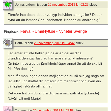
Jonna, exfeminist
den
20 november, 2013 kl. 02:23
skrev:
Förstår inte detta, det är väl typ individen som gäller? Det är
synd att du lämnar Genusdebatten. Hoppas du ändrar dig?
Farväl - UmeNytt.se - Nyheter Sverige
Pingback:
Patrik N
den
20 november, 2013 kl. 04:42
skrev:
Jag antar att inte heller jag delar en del av dina
grundvärderingar fast jag har snarare tänkt intressen?
(är inte intressrad av jämlikhetsfrågor annat än att de ska bli
fria från deologi)
Men får man ingen annan möjlighet än nu så ska jag säga att
jag alltid uppskattat din omsorg om människor och även din
vänlighet i största allmänhet.
Det vore fint om du ändra dig(bara mitt själviska tyckande)
Nåväl, allt gott Mariel!!
Tommy
den
20 november, 2013 kl. 07:58
skrev: