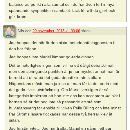
balanserad punkt i alla samtal och du har även fört in nya
spännande synpunkter i samtalet. tack för allt du gjort och
gör. kram!
Nils
den
20 november, 2013 kl. 00:06
skrev:
Jag hoppas det här är den sista metadebattbloggposten i
den här frågan.
Jag hoppas inte Mariel lämnar gd-redaktionen.
Det är naturligtvis ingen som vill ha ett dåligt debattklimat
men den springande punkten är ju hur mycket annat man är
beredd att offra på det goda debattklimatets altare.
Någonstans måste man ju inse att man får ta det onda med
det goda i viss utsträckning. Om Mariel verkligen är så
kategoriskt intolerant att hon inte ens kan acceptera
lite
skit i
hörnen så är det nog inte så passande att stå som
huvudansvarig för ensida till vilken Pelle Billing och inte minst
Pär Ströms läsare flockades när dessa två herrar klev åt
sidan.
Jag förstår inte… Jag har träffat Mariel en gång i ett par