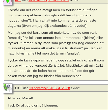
Förstår om det känns motigt men en förlust om du frågar
mig, men respekterar naturligtvis ditt beslut (om det är
hugget i sten?). Har valt att inte kommentera de senaste
dagarna (även om jag följt skakandes på huvudet).
Men jag ser det bara som att majoriteten av de som varit
”emot dig” är folk som annars inte kommenterar (bidrar) eller
trycker ”tummar” o dyl men som plötsligt fick (tog chansen att
missbruka) en arena att vräka ut sin frustration? på. Jag kan
naturligtvis ha helt fel men det är min ”analys”.
Tycker de kan skapa sin egen blogg i stället och köra sitt som
de tror vinnande koncept där istället. Misstänker att min åsikt
inte är populär i de leden heller men tror iaf inte det gör
saken värre om jag tar bladet från munnen sas.
Ulf T
den
19 november, 2013 kl. 23:38
skrev:
All lycka, Mariel!
Tack för allt du gjort på bloggen.