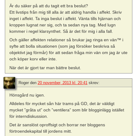
Är du säker på att du tagit ett bra beslut?
Ett livstips från mig till alla är att aldrig handla i affekt. Skriv
inget i affekt. Ta inga beslut i affekt. Vänta tills hjärnan och
kroppen lugnat ner sig, och ta sedan nya tag. Med lugn
kommer i regel klarsynthet. Så är det för mig i alla fall.
Och gäller affekten relationer så brukar jag ringa en vän™ i
syfte att bolla situationen (som jag försöker beskriva så
objektivt jag förmår) för att sedan fråga min vän om jag är ute
och köper korv eller inte.
När det är gjort tar man bättre beslut.
Roger
den
20 november, 2013 kl. 20:41
skrev:
Hönsgård nu igen.
Alldeles för mycket sån här trams på GD, det är väldigt
mycket ”gråta ut” och ”ventilera” som blir blogginlägg istället
för interndiskussion.
Det är sanslöst oproffsigt och borrar ner bloggens
förtroendekapital till jordens mitt.