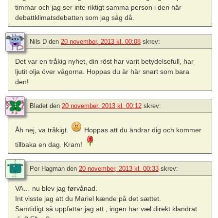
timmar och jag ser inte riktigt samma person i den här
debattklimatsdebatten som jag såg då.
Nils D
den
20 november, 2013 kl. 00:08
skrev:
Det var en tråkig nyhet, din röst har varit betydelsefull, har
ljutit olja över vågorna. Hoppas du är här snart som bara
den!
Bladet
den
20 november, 2013 kl. 00:12
skrev:
Åh nej, va tråkigt.
Hoppas att du ändrar dig och kommer
tillbaka en dag. Kram!
Per Hagman
den
20 november, 2013 kl. 00:33
skrev:
VA… nu blev jag førvånad.
Int visste jag att du Mariel kænde på det sættet.
Samtidigt så uppfattar jag att , ingen har væl direkt klandrat