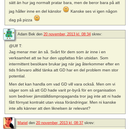
sätt än hur jag normalt pratar bara, men de beror bara på att
jag håller inne en del känslor
Kanske ses vi igen någon
dag på pizza
Adam Bek
den
20 november, 2013 kl. 08:34
skrev:
@Ulf T:
Jag menar mer än så. Svårt för dem som är inne i en
verksamhet att se hur den uppfattas från utsidan. Som
intermittent besökare brukar jag när jag återkommer efter en
tids frånvaro alltid tänka att GD har en del problem men stor
potential.
Men det kan handla om vad GD vill vara också. Men om vi
säger som så att GD hade varit pr-byrå för en organisation
som bedriver jämställdismpropaganda tror jag inte att ni hade
fått förnyat kontrakt utan vissa förändringar. Men ni kanske
inte alls känner att den liknelsen är relevant?
Mariel
den
20 november, 2013 kl. 08:37
skrev: