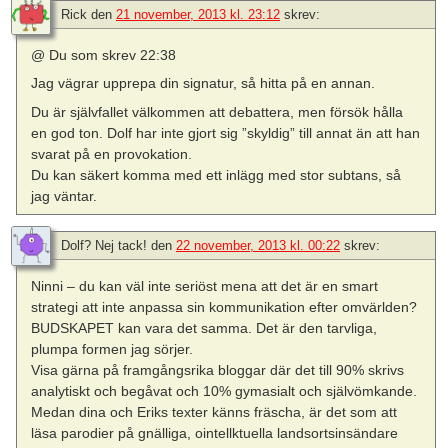
Rick
den
21 november, 2013 kl. 23:12
skrev:
@ Du som skrev 22:38
Jag vägrar upprepa din signatur, så hitta på en annan.
Du är självfallet välkommen att debattera, men försök hålla
en god ton. Dolf har inte gjort sig ”skyldig” till annat än att han
svarat på en provokation.
Du kan säkert komma med ett inlägg med stor subtans, så
jag väntar.
Dolf? Nej tack!
den
22 november, 2013 kl. 00:22
skrev:
Ninni – du kan väl inte seriöst mena att det är en smart
strategi att inte anpassa sin kommunikation efter omvärlden?
BUDSKAPET kan vara det samma. Det är den tarvliga,
plumpa formen jag sörjer.
Visa gärna på framgångsrika bloggar där det till 90% skrivs
analytiskt och begåvat och 10% gymasialt och självömkande.
Medan dina och Eriks texter känns fräscha, är det som att
läsa parodier på gnälliga, ointellktuella landsortsinsändare