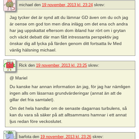
michael
den
19 november, 2013 kl. 23:24
skrev:
Jag tycker det är synd att du lämnar GD även om du och jag
är oense om god ton men dina inlägg om det ena och andra
har jag uppskattat eftersom dom ibland har rört om i grytan
och väckt debatt där man fått intressanta perspektiv jag
önskar dig all lycka på färden genom ditt fortsatta liv Med
vänlig hälsning michael.
Rick
den
19 november, 2013 kl. 23:25
skrev:
@ Mariel
Du kanske har annan information än jag, för jag har nämligen
ingen alls om läsarnas grundvärderingar (annat än att de
gillar det fria samtalet).
Om det hela handlar om de senaste dagarnas turbulens, så
kan du vara så säker på att alltsammans hamnar i ett annat
ljus redan före veckoslutet.
barfota
den
19 november, 2013 kl. 23:26
skrev: