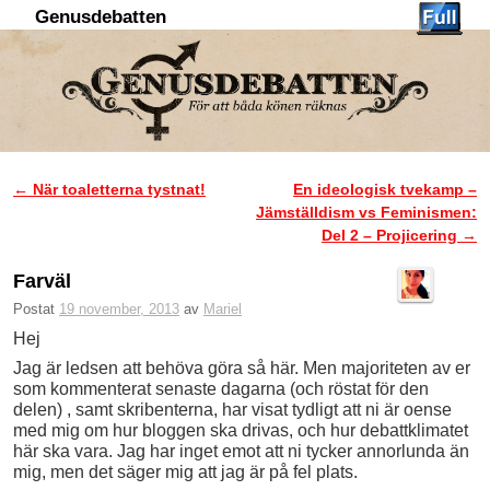
Genusdebatten
Hoppa till huvudinnehåll
Hoppa till sekundärt innehåll
←
När toaletterna tystnat!
En ideologisk tvekamp –
Inläggsnavigering
Jämställdism vs Feminismen:
Del 2 – Projicering
→
Farväl
Postat
19 november, 2013
av
Mariel
Hej
Jag är ledsen att behöva göra så här. Men majoriteten av er
som kommenterat senaste dagarna (och röstat för den
delen) , samt skribenterna, har visat tydligt att ni är oense
med mig om hur bloggen ska drivas, och hur debattklimatet
här ska vara. Jag har inget emot att ni tycker annorlunda än
mig, men det säger mig att jag är på fel plats.