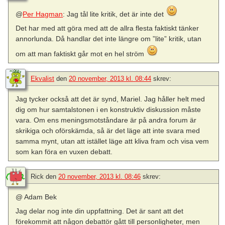
@
Per Hagman
: Jag tål lite kritik, det är inte det
Det har med att göra med att de allra flesta faktiskt tänker
annorlunda. Då handlar det inte längre om ”lite” kritik, utan
om att man faktiskt går mot en hel ström
Ekvalist
den
20 november, 2013 kl. 08:44
skrev:
Jag tycker också att det är synd, Mariel. Jag håller helt med
dig om hur samtalstonen i en konstruktiv diskussion måste
vara. Om ens meningsmotståndare är på andra forum är
skrikiga och oförskämda, så är det läge att inte svara med
samma mynt, utan att istället läge att kliva fram och visa vem
som kan föra en vuxen debatt.
Rick
den
20 november, 2013 kl. 08:46
skrev:
@ Adam Bek
Jag delar nog inte din uppfattning. Det är sant att det
förekommit att någon debattör gått till personligheter, men