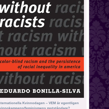
nternationella Kvinnodagen – VEM är egentligen
vinnokampens/feminismens motståndare?