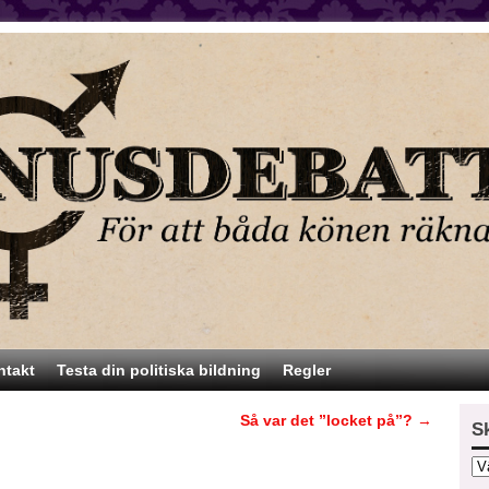
ntakt
Testa din politiska bildning
Regler
Så var det ”locket på”?
→
S