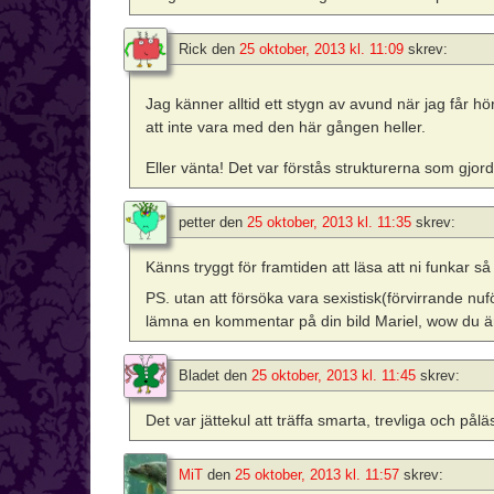
Rick
den
25 oktober, 2013 kl. 11:09
skrev:
Jag känner alltid ett stygn av avund när jag får hör
att inte vara med den här gången heller.
Eller vänta! Det var förstås strukturerna som gjord
petter
den
25 oktober, 2013 kl. 11:35
skrev:
Känns tryggt för framtiden att läsa att ni funkar s
PS. utan att försöka vara sexistisk(förvirrande nuf
lämna en kommentar på din bild Mariel, wow du ä
Bladet
den
25 oktober, 2013 kl. 11:45
skrev:
Det var jättekul att träffa smarta, trevliga och pålä
MiT
den
25 oktober, 2013 kl. 11:57
skrev: