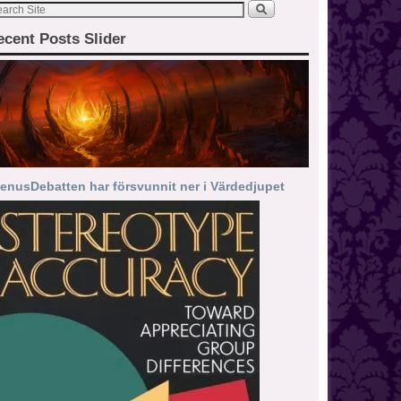
ecent Posts Slider
enusDebatten har försvunnit ner i Värdedjupet