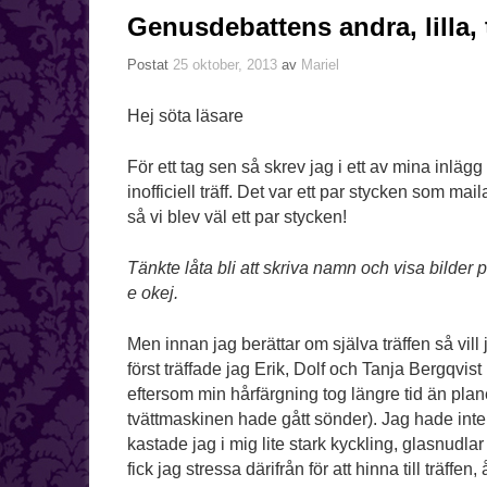
Genusdebattens andra, lilla, t
Postat
25 oktober, 2013
av
Mariel
Hej söta läsare
För ett tag sen så skrev jag i ett av mina inlägg 
inofficiell träff. Det var ett par stycken som 
så vi blev väl ett par stycken!
Tänkte låta bli att skriva namn och visa bilder
e okej.
Men innan jag berättar om själva träffen så vill
först träffade jag Erik, Dolf och Tanja Bergqvis
eftersom min hårfärgning tog längre tid än plane
tvättmaskinen hade gått sönder). Jag hade inte 
kastade jag i mig lite stark kyckling, glasnudlar
fick jag stressa därifrån för att hinna till träff