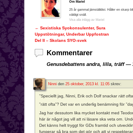
Om Mariel
25 år gammal jämställdist. Håller en skarp bl
väldigt snäll.
Visa alla inlägg av Mariel
←
Sexistiska Syokonsulenter, Sura
Inläggsnavigering
Uppstötningar, Underbar Uppfostran
Del II – Skolans SYO-svek
Kommentarer
Genusdebattens andra, lilla, träff
— 
Ninni
den
25 oktober, 2013 kl. 11:05
skrev:
”Speciellt jag, Ninni, Erik och Dolf snackar
rätt oft
”rätt ofta”? Det var en underlig benämning för ”da
Jag har dessutom lika mycket kontakt med Teodor 
här är något jag vill att ni läsare ska veta om. Unde
Det känns helt tryggt för GDs framtid och utveckli
fungerar så bra som det gör och att vi respekterar