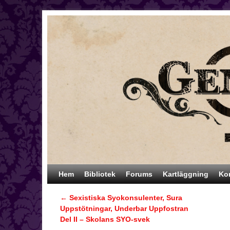
Hoppa till huvudinnehåll
Hoppa till sekundärt innehåll
Hem
Bibliotek
Forums
Kartläggning
Ko
←
Sexistiska Syokonsulenter, Sura
Inläggsnavigering
Uppstötningar, Underbar Uppfostran
Del II – Skolans SYO-svek