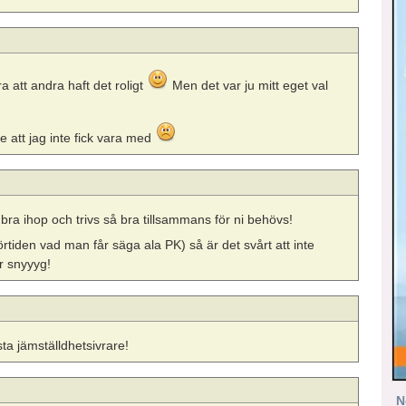
a att andra haft det roligt
Men det var ju mitt eget val
e att jag inte fick vara med
å bra ihop och trivs så bra tillsammans för ni behövs!
örtiden vad man får säga ala PK) så är det svårt att inte
r snyyyg!
sta jämställdhetsivrare!
N