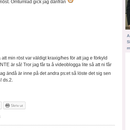
eriöst. Omtumlad gick jag därifrån
A
S
m
att min röst var väldigt kraxig/hes för att jag e förkyld
NTE är så! Tror jag får ta å videoblogga lite så att ni får
ag ändå är inne på det andra ps:et så löste det sig sen
 ds.2.
Skriv ut
k