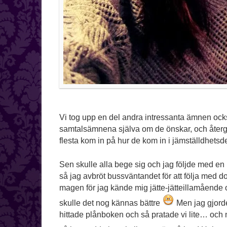
Vi tog upp en del andra intressanta ämnen ocks
samtalsämnena själva om de önskar, och återge 
flesta kom in på hur de kom in i jämställdhetsd
Sen skulle alla bege sig och jag följde med en p
så jag avbröt bussväntandet för att följa med dol
magen för jag kände mig jätte-jätteillamående o
skulle det nog kännas bättre
Men jag gjorde 
hittade plånboken och så pratade vi lite… och n