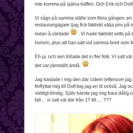
inte komma på själva träffen. Och Erik och Dolf
Vi sågs på samma ställe som förra gången; en r
restaurangägare (jag fick faktiskt välja pris på 
redan å väntade
. Vi hade faktiskt setts på
honom, plus att han satt vid samma bord som 
Eh ja, och sen trillade det in fler folk. Vi satt
det var jämställt ändå.
Jag kastade i mig den där cidern (eftersom jag v
förflyttat mig till Dolf tog jag en öl också. Jag 
väldigt törstig. Själv kände jag mig bara dålig 
fall… vi satt väl där från 17 till…. ???