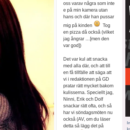
oss varav några som inte
e på min kamera utan
hans och där han pussar
mig på kinden
Tog
en pizza då också (vilket
jag ångrar …[men den
var god])
Det var kul att snacka
med alla där, och att till
en få tillfälle att säga att
vi i redaktionen på GD
pratar rätt mycket bakom
kulisserna. Speciellt jag,
Ninni, Erik och Dolf
snackar rätt ofta, och så
har vi söndagsmöten nu
också (AV, om du läser
I
detta så lägg det på
k