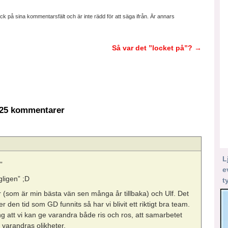
ick på sina kommentarsfält och är inte rädd för att säga ifrån. Är annars
Så var det ”locket på”?
→
25 kommentarer
L
a
”
e
gligen” ;D
t
(som är min bästa vän sen många år tillbaka) och Ulf. Det
r den tid som GD funnits så har vi blivit ett riktigt bra team.
ng att vi kan ge varandra både ris och ros, att samarbetet
 varandras olikheter.