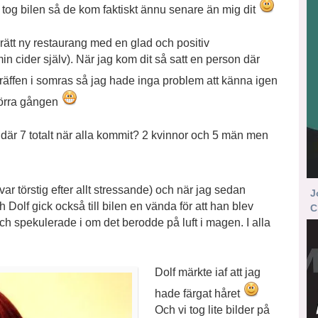
 tog bilen så de kom faktiskt ännu senare än mig dit
ätt ny restaurang med en glad och positiv
min cider själv). När jag kom dit så satt en person där
 träffen i somras så jag hade inga problem att känna igen
förra gången
 väl där 7 totalt när alla kommit? 2 kvinnor och 5 män men
ar törstig efter allt stressande) och när jag sedan
J
och Dolf gick också till bilen en vända för att han blev
C
och spekulerade i om det berodde på luft i magen. I alla
Dolf märkte iaf att jag
hade färgat håret
Och vi tog lite bilder på