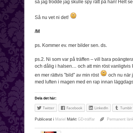
så jag trodde jag skulle spy rätt på han! Helt s
Så nu vet ni det!
/M
ps. Kommer ev. mer bilder sen. ds.
ps.2. Ni som var på träffen – vill bara poängtera 
och dålig i halsen… och att min röst vanligtvis I
en mer rättvis ”bild” av min röst
och nu när j
med luften i magen med en rap innan läggdags!
Dela det här:
Twitter
Facebook
LinkedIn
Tumblr
Publicerat i
Mariel
Märkt
GD-träffar
Permanent län