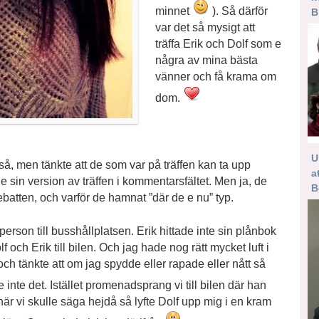
minnet
). Så därför
B
var det så mysigt att
träffa Erik och Dolf som e
några av mina bästa
vänner och få krama om
dom.
U
å, men tänkte att de som var på träffen kan ta upp
a
sin version av träffen i kommentarsfältet. Men ja, de
B
ebatten, och varför de hamnat ”där de e nu” typ.
erson till busshållplatsen. Erik hittade inte sin plånbok
f och Erik till bilen. Och jag hade nog rätt mycket luft i
ch tänkte att om jag spydde eller rapade eller nått så
inte det. Istället promenadsprang vi till bilen där han
är vi skulle säga hejdå så lyfte Dolf upp mig i en kram