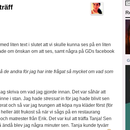
räff
R
med liten text i slutet att vi skulle kunna ses på en liten
mailade om önskan om att ses, samt några på GDs facebook
G
 på de andra för jag har inte frågat så mycket om vad som
 jag skriva om vad jag gjorde innan. Det var såhär att
t inne i stan. Jag hade
stressat
in för jag hade blivit sen
rat och så var jag tvungen att köpa nya kläder först (för
heller ätit frukost så när vi sågs på en restaurang
 och matrester från Erik. Det var kul att träffa Tanja! Sen
en, å ändå blev jag några minuter sen. Tanja kunde tyvärr