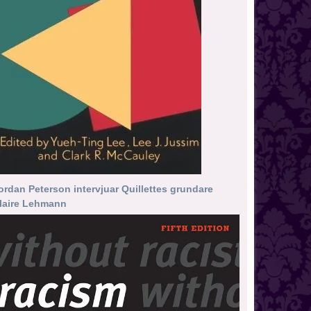
ordan Peterson intervjuar Quillettes grundare
laire Lehmann