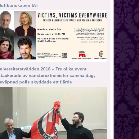
luffkunskapen IAT
niversitetstvärlden 2018 – Tre olika event
ttackerade av vänsterextremister samma dag,
eväpnad polis skyddade ett fjärde