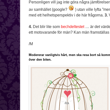
Personligen vill jag inte göra några jämförelser r
av samhället (google?
) utan ville lyfta ”m
med ett helhetsperspektiv i de här frågorna.
3.
V
4.
Det blir lite som
bechdeltestet
… är det värde
ett motsvarande för män? Kan män framställas b
/M
Modererar vanligtvis hårt, men ska resa bort så komme
över den biten.