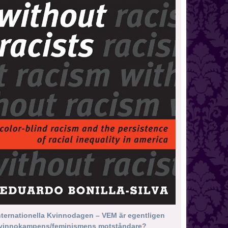
nternationella Kvinnodagen – VEM är egentligen
vinnokampens/feminismens motståndare?