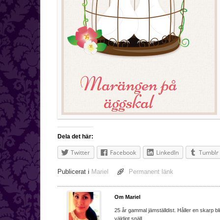
Dela det här:
Twitter
Facebook
LinkedIn
Tumblr
Publicerat i
Mariel
Permanent länk
Om Mariel
25 år gammal jämställdist. Håller en skarp bl
väldigt snäll.