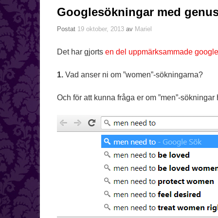
Googlesökningar med genus
Postat
19 oktober, 2013
av
Mariel
Det har gjorts
en del uppmärksammade google
1.
Vad anser ni om ”women”-sökningarna?
Och för att kunna fråga er om ”men”-sökningar ha