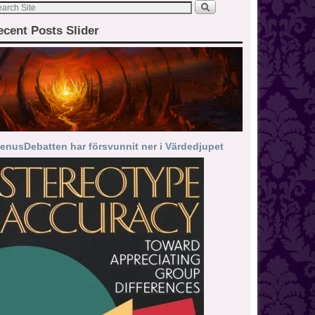
ecent Posts Slider
enusDebatten har försvunnit ner i Värdedjupet