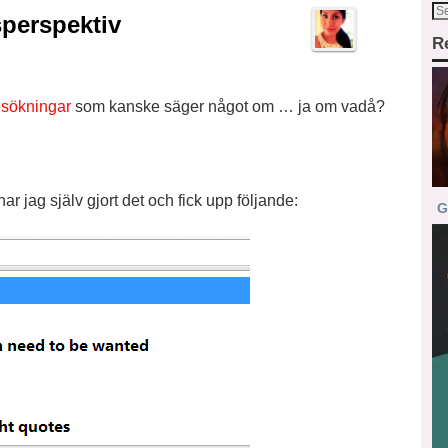
perspektiv
R
sökningar
som kanske säger något om … ja om vadå?
r jag själv gjort det och fick upp följande:
G