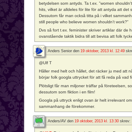
betydelsen som antyds. Ta t.ex. ”women shouldn’t
hits, vilket är alldeles för lite för att antyda att d
Dessutom får man också titta på i vilket sammanha
still people who believe women shouldn’t work?”
Dvs så fort t.ex. feminister skriver artiklar där de
ovanstående taktik bidra till att bevisa att folk tyck
Anders Senior
den
19 oktober, 2013 kl. 12:49
skr
@Ulf T
Håller med helt och hållet, det räcker ju med att nå
börjar folk googla uttrycket för att få reda på vad
Plötsligt får man miljoner träffar på företeelsen, som
dessutom som fiktion i en film!
Googla på uttryck enligt ovan är helt irrelevant om
sammanhang de förekommer.
Anders/AV
den
19 oktober, 2013 kl. 13:30
skrev: