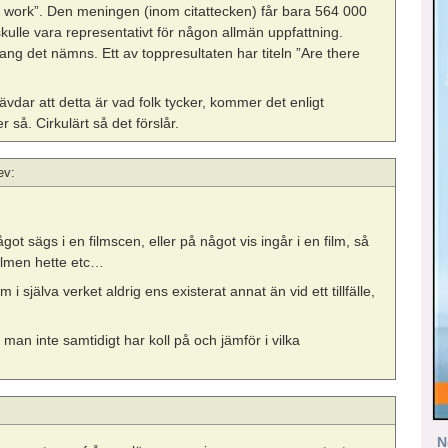
 work”. Den meningen (inom citattecken) får bara 564 000
et skulle vara representativt för någon allmän uppfattning.
ng det nämns. Ett av toppresultaten har titeln ”Are there
 hävdar att detta är vad folk tycker, kommer det enligt
er så. Cirkulärt så det förslår.
ev:
got sägs i en filmscen, eller på något vis ingår i en film, så
 filmen hette etc…
 i själva verket aldrig ens existerat annat än vid ett tillfälle,
 man inte samtidigt har koll på och jämför i vilka
N