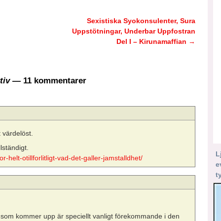
Sexistiska Syokonsulenter, Sura
Uppstötningar, Underbar Uppfostran
Del I – Kirunamaffian
→
tiv
— 11 kommentarer
t värdelöst.
lständigt.
L
helt-otillforlitligt-vad-det-galler-jamstalldhet/
e
t
aser som kommer upp är speciellt vanligt förekommande i den