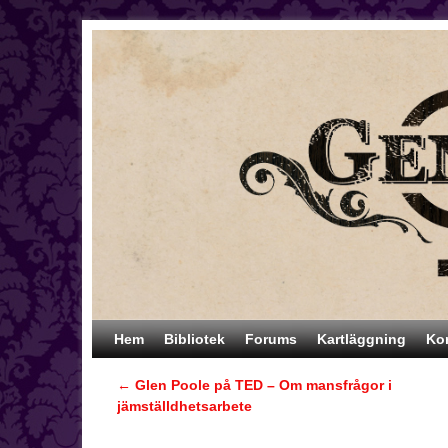
Hoppa till huvudinnehåll
Hoppa till sekundärt innehåll
Hem
Bibliotek
Forums
Kartläggning
Ko
←
Glen Poole på TED – Om mansfrågor i
Inläggsnavigering
jämställdhetsarbete