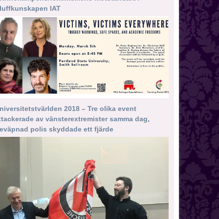
luffkunskapen IAT
niversitetstvärlden 2018 – Tre olika event
ttackerade av vänsterextremister samma dag,
eväpnad polis skyddade ett fjärde