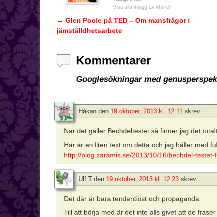
Visa alla inlägg av Mariel
←
Glen Poole på TED – Om mansfrågor i
Inläggsnavigering
jämställdhetsarbete
Kommentarer
Googlesökningar med genusperspek
Håkan
den
19 oktober, 2013 kl. 12:11
skrev:
När det gäller Bechdeltestet så finner jag det total
Här är en liten text om detta och jag håller med ful
http://blog.zaramis.se/2013/10/16/bechdel-testet-for-
Ulf T
den
19 oktober, 2013 kl. 12:23
skrev:
Det där är bara tendentiöst och propaganda.
Till att börja med är det inte alls givet att de fr