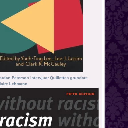
ordan Peterson intervjuar Quillettes grundare
laire Lehmann