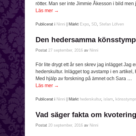
rötter. Man ser inte Jimmie Åkesson i bild men 
Läs mer
→
Publicerat i
Ninni
|
Märkt
Expo
,
SD
,
Stefan Löfven
Den hedersamma könsstympn
Postat
27 september, 2016
av
Ninni
För lite drygt ett år sen skrev jag inlägget J
hederskultur. Inlägget tog avstamp i en artike
Med hjälp av forskning på ämnet och Sara …
Läs mer
→
Publicerat i
Ninni
|
Märkt
hederskultur
,
islam
,
könsstympn
Vad säger fakta om kvotering 
Postat
20 september, 2016
av
Ninni