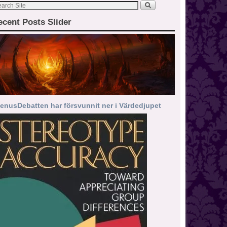
ecent Posts Slider
enusDebatten har försvunnit ner i Värdedjupet