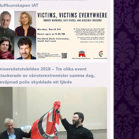
luffkunskapen IAT
niversitetstvärlden 2018 – Tre olika event
ttackerade av vänsterextremister samma dag,
eväpnad polis skyddade ett fjärde