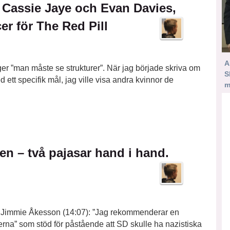
 Cassie Jaye och Evan Davies,
er för The Red Pill
A
äger ”man måste se strukturer”. När jag började skriva om
S
ett specifik mål, jag ville visa andra kvinnor de
m
n – två pajasar hand i hand.
ll Jimmie Åkesson (14:07): ”Jag rekommenderar en
na” som stöd för påstående att SD skulle ha nazistiska