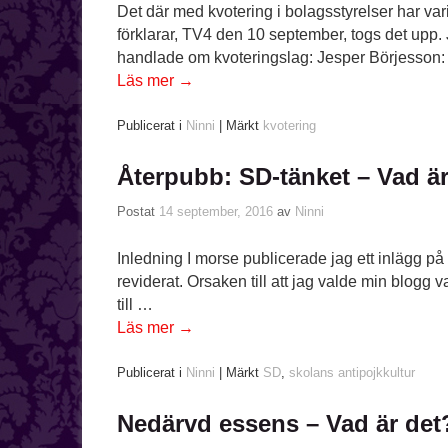
Det där med kvotering i bolagsstyrelser har var
förklarar, TV4 den 10 september, togs det upp.
handlade om kvoteringslag: Jesper Börjesson:
Läs mer
→
Publicerat i
Ninni
|
Märkt
kvotering
Återpubb: SD-tänket – Vad är
Postat
14 september, 2016
av
Ninni
Inledning I morse publicerade jag ett inlägg på
reviderat. Orsaken till att jag valde min blogg v
till …
Läs mer
→
Publicerat i
Ninni
|
Märkt
SD
,
skolans antipojkkultur
Nedärvd essens – Vad är det