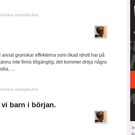
skolans antipojkkultur
d annat granskar effekterna som ökad idrott har på
 ännu inte finns tillgänglig; det kommer dröja några
media, …
skolans antipojkkultur
 vi barn i början.
I
k