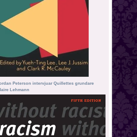
ordan Peterson intervjuar Quillettes grundare
laire Lehmann