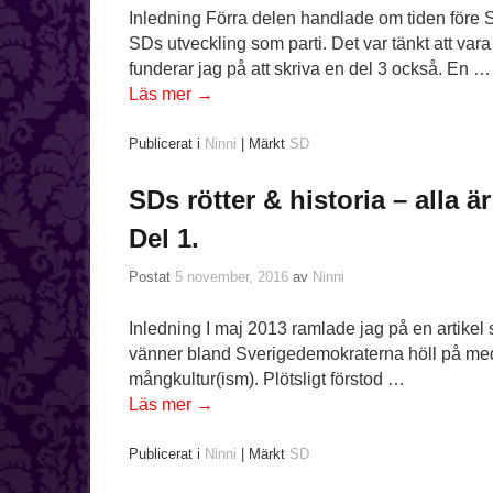
Inledning Förra delen handlade om tiden före
SDs utveckling som parti. Det var tänkt att var
funderar jag på att skriva en del 3 också. En …
Läs mer
→
Publicerat i
Ninni
|
Märkt
SD
SDs rötter & historia – alla är
Del 1.
Postat
5 november, 2016
av
Ninni
Inledning I maj 2013 ramlade jag på en artikel so
vänner bland Sverigedemokraterna höll på med s
mångkultur(ism). Plötsligt förstod …
Läs mer
→
Publicerat i
Ninni
|
Märkt
SD