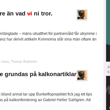
are än vad
vi
ni tror.
rlängtade – mäns utsatthet för partnervåld får utrymme i
har skrivit artikeln Kvinnorna slår sina män oftare än
n Sanz
,
Thomas Bodström
J
C
te grundas på kalkonartiklar
g bland annat tar upp Bunkefloprojektet fick jag ett tips
das på kalkonforskning av Gabriel Heller Sahlgren. Att