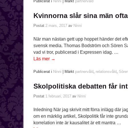
Publicerat i
Ninni
|
Märkt
partnervåld
Kvinnorna slår sina män oft
Postat
2 mars, 2017
av
Ninni
När man nästan gett upp hoppet händer det efte
svensk media. Thomas Bodström och Sören Sanz 
vad vi tror, publicerad i Expressen idag. …
Läs mer
→
Publicerat i
Ninni
|
Märkt
partnervåld
,
relationsvåld
,
Söre
Skolpolitiska debatten får in
Postat
1 februari, 2017
av
Ninni
Inledning När jag skrivit mitt förra inlägg där ja
om en märklig artikel, Skolpolitik får inte grun
korrelation inte är kausalitet är ett mantra …