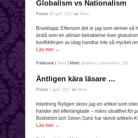
Globalism vs Nationalism
Postat
28 april, 2017
av
Ninni
Brasklapp: Eftersom det är jag som skriver så h
ändå som en allmän betraktelse över globalism 
konfliktlinjen av idag handlar inte så mycket 
Läs mer
→
Publicerat i
Ninni
|
Märkt
globaism
,
nationalism
,
SD
Äntligen kära läsare …
Postat
7 april, 2017
av
Ninni
Inledning Nyligen skrev jag en artikel som inl
händer det efterlängtade – mäns utsatthet för 
Bodström och Sören Sanz har skrivit artikeln 
Läs mer
→