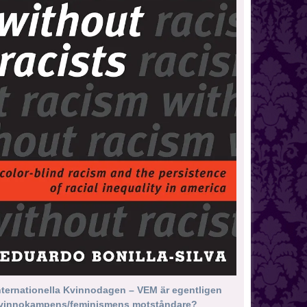
nternationella Kvinnodagen – VEM är egentligen
vinnokampens/feminismens motståndare?