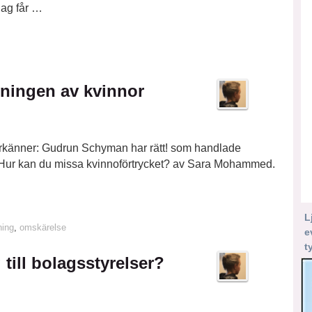
jag får …
ingen av kvinnor
ag erkänner: Gudrun Schyman har rätt! som handlade
l, Hur kan du missa kvinnoförtrycket? av Sara Mohammed.
L
ing
,
omskärelse
e
t
till bolagsstyrelser?