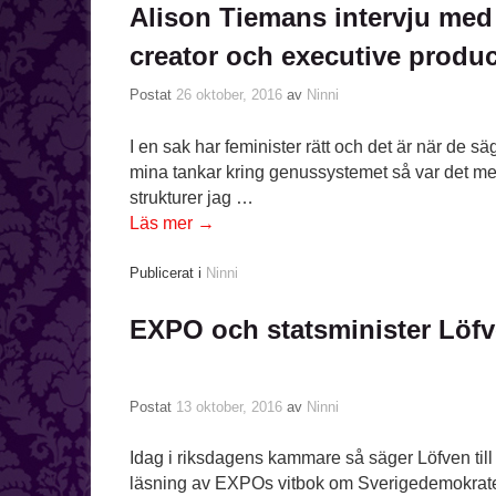
Alison Tiemans intervju med
creator och executive produc
Postat
26 oktober, 2016
av
Ninni
I en sak har feminister rätt och det är när de s
mina tankar kring genussystemet så var det med 
strukturer jag …
Läs mer
→
Publicerat i
Ninni
EXPO och statsminister Löfve
Postat
13 oktober, 2016
av
Ninni
Idag i riksdagens kammare så säger Löfven ti
läsning av EXPOs vitbok om Sverigedemokrater