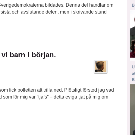
 Sverigedemokraterna bildades. Denna del handlar om
B
a sista och avslutande delen, men i skrivande stund
 vi barn i början.
U
a
B
m fick polletten att trilla ned. Plötsligt förstod jag vad
om för mig var ”tjafs” – detta eviga tjat på mig om