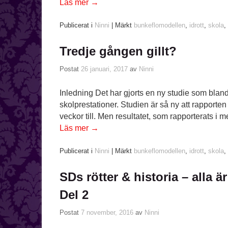
Läs mer
→
Publicerat i
Ninni
|
Märkt
bunkeflomodellen
,
idrott
,
skola
,
Tredje gången gillt?
Postat
26 januari, 2017
av
Ninni
Inledning Det har gjorts en ny studie som blan
skolprestationer. Studien är så ny att rapporten
veckor till. Men resultatet, som rapporterats i 
Läs mer
→
Publicerat i
Ninni
|
Märkt
bunkeflomodellen
,
idrott
,
skola
,
SDs rötter & historia – alla är
Del 2
Postat
7 november, 2016
av
Ninni