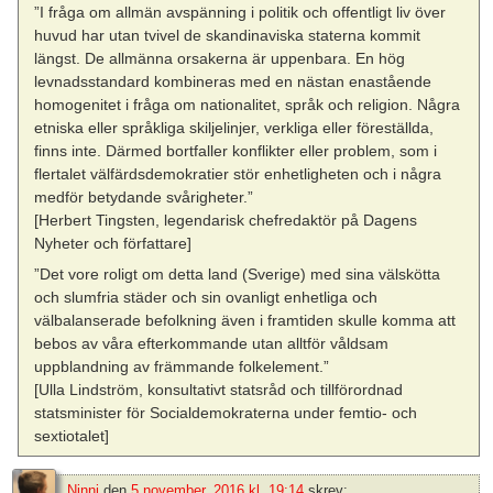
”I fråga om allmän avspänning i politik och offentligt liv över
huvud har utan tvivel de skandinaviska staterna kommit
längst. De allmänna orsakerna är uppenbara. En hög
levnadsstandard kombineras med en nästan enastående
homogenitet i fråga om nationalitet, språk och religion. Några
etniska eller språkliga skiljelinjer, verkliga eller föreställda,
finns inte. Därmed bortfaller konflikter eller problem, som i
flertalet välfärdsdemokratier stör enhetligheten och i några
medför betydande svårigheter.”
[Herbert Tingsten, legendarisk chefredaktör på Dagens
Nyheter och författare]
”Det vore roligt om detta land (Sverige) med sina välskötta
och slumfria städer och sin ovanligt enhetliga och
välbalanserade befolkning även i framtiden skulle komma att
bebos av våra efterkommande utan alltför våldsam
uppblandning av främmande folkelement.”
[Ulla Lindström, konsultativt statsråd och tillförordnad
statsminister för Socialdemokraterna under femtio- och
sextiotalet]
Ninni
den
5 november, 2016 kl. 19:14
skrev: