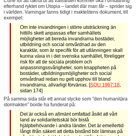
Curie för att räkna ut att vallfärden kommer öka i omfattning
efterhand ryktet om Utopia – landet där man
får
– sprider sig
i världen. Varningar fanns tidigt i maktelitens dokument, till
exempel:
Om inte invandringen i större utsträckning än
hittills skett anpassas efter samhällets
möjligheter att bereda invandrarna bostäder,
utbildning och social omvårdnad av den
karaktär, som är specifik för att utlänningen skall
kunna växa in i det svenska samhället, föreligger
risk för att de sociala problem och
anpassningssvårigheter, som knappheten på
bostäder, utbildningsmöjligheter och social
omvårdnad redan nu gett upphov till bland
invandrarna, allvarligt förvärras. [
SOU 1967:18
,
sidan 174]
På samma sida står ett annat stycke som ”den humanitära
stormakten” borde ha funderat på:
Det är också en allmänt omfattad åsikt att vårt
land av solidaritetsskäl bör bistå
hjälpbehövande i andra länder. Det är emellertid
långt ifrån säkert att detta bistånd bör lämnas på