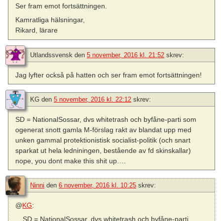
Ser fram emot fortsättningen.
Kamratliga hälsningar,
Rikard, lärare
Utlandssvensk
den
5 november, 2016 kl. 21:52
skrev:
Jag lyfter också på hatten och ser fram emot fortsättningen!
KG
den
5 november, 2016 kl. 22:12
skrev:
SD = NationalSossar, dvs whitetrash och byfåne-parti som
ogenerat snott gamla M-förslag rakt av blandat upp med
unken gammal protektionistisk socialist-politik (och snart
sparkat ut hela ledniningen, bestående av fd skinskallar)
nope, you dont make this shit up….
Ninni
den
6 november, 2016 kl. 10:25
skrev:
@
KG
:
SD = NationalSossar, dvs whitetrash och byfåne-parti