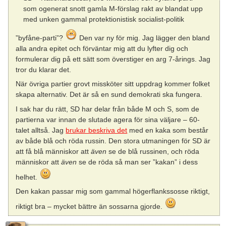
som ogenerat snott gamla M-förslag rakt av blandat upp
med unken gammal protektionistisk socialist-politik
”byfåne-parti”?
Den var ny för mig. Jag lägger den bland
alla andra epitet och förväntar mig att du lyfter dig och
formulerar dig på ett sätt som överstiger en arg 7-årings. Jag
tror du klarar det.
När övriga partier grovt missköter sitt uppdrag kommer folket
skapa alternativ. Det är så en sund demokrati ska fungera.
I sak har du rätt, SD har delar från både M och S, som de
partierna var innan de slutade agera för sina väljare – 60-
talet alltså. Jag
brukar beskriva det
med en kaka som består
av både blå och röda russin. Den stora utmaningen för SD är
att få blå människor att
även
se de blå russinen, och röda
människor att
även
se de röda så man ser ”kakan” i dess
helhet.
Den kakan passar mig som gammal högerflankssosse riktigt,
riktigt bra – mycket bättre än sossarna gjorde.