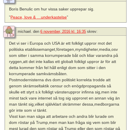
Boris Benulic om hur vissa saker upprepar sig.
”
Peace, love & …underkastelse
”
michael.
den
6 november, 2016 kl. 16:35
skrev:
Det vi ser i Europa och USA är ett folkligt uppror mot det
politiska etablissemanget,företagen,myndigheter,media,osv
som sitter i samma korrumperade båt och kliar varandra på
ryggen,att det inte kallas ett globalt folkligt uppror är för att
detta kommer från fel håll enligt dom som sitter i den
korrumperade samkvämsbåten.
Postmodernisterna dvs dom politiskt korrekta trodde att
genom skrämseltaktik censur och enögdpropaganda så
skulle ett styrt s.k folkligt vänsteruppror infinna sig,men inte
minst tack vare internet så tog sig upproret en annan väg än
man tänkt sig,vilket självklart skrämmer dessa,medborgarna
gör inte som vi tänkt.
Visst kan man säga att arbetare och andra blir lurade om
dom röstar på Trump,men man kan fråga sig vem som blir
mest lurad den som röstar på Trump eller den som röstar på