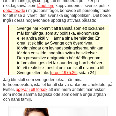
Det är märkligt, tycker jag, att en moderat politiker på
riksdagsnivå, som
långt före
kappvänderiet i svensk politik
debatterade
i migrationsfrågor, behövde ett personligt möte
för att inse allvaret i den svenska signalpolitiken. Det borde
ingå i deras högavlönade uppdrag att vara pålästa:
Sverige har kommit att framstå som ett lockande
mål för många, som av politiska, ekonomiska
eller andra skäl vill lämna sina hemländer. En
orealistisk bild av Sverige och överdrivna
förväntningar om levnadsbetingelserna här kan
för den enskilde innebära svåra besvikelser.
Den presumtive emigranten bör därför genom
information ges det faktaunderlag han behöver
för ett realistiskt beslut om han skall utvandra till
Sverige eller inte. [
prop. 1975:26
, sidan 24]
Jag blir stolt som sverigedemokrat när mina
förtroendevalda, istället för att skriva rantar om anekdoter på
twitter,
agerar
i ett försök
att minimera antalet människor
som möter samma tragiska öde som denna unge afghan
och hans familj.