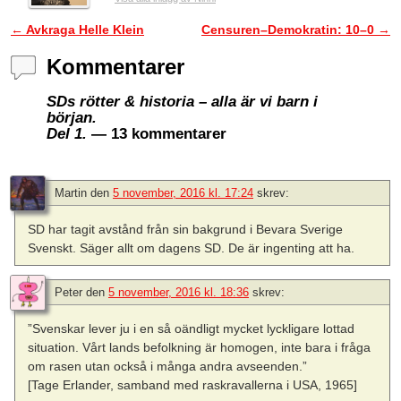
←
Avkraga Helle Klein
Censuren–Demokratin: 10–0
→
Inläggsnavigering
Kommentarer
SDs rötter & historia – alla är vi barn i
början.
Del 1.
— 13 kommentarer
Martin
den
5 november, 2016 kl. 17:24
skrev:
SD har tagit avstånd från sin bakgrund i Bevara Sverige
Svenskt. Säger allt om dagens SD. De är ingenting att ha.
Peter
den
5 november, 2016 kl. 18:36
skrev:
”Svenskar lever ju i en så oändligt mycket lyckligare lottad
situation. Vårt lands befolkning är homogen, inte bara i fråga
om rasen utan också i många andra avseenden.”
[Tage Erlander, samband med raskravallerna i USA, 1965]