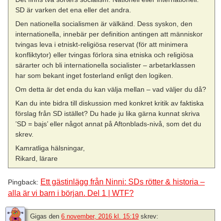
SD är varken det ena eller det andra.
Den nationella socialismen är välkänd. Dess syskon, den
internationella, innebär per definition antingen att människor
tvingas leva i etniskt-religiösa reservat (för att minimera
konfliktytor) eller tvingas förlora sina etniska och religiösa
särarter och bli internationella socialister – arbetarklassen
har som bekant inget fosterland enligt den logiken.
Om detta är det enda du kan välja mellan – vad väljer du då?
Kan du inte bidra till diskussion med konkret kritik av faktiska
förslag från SD istället? Du hade ju lika gärna kunnat skriva
’SD = bajs’ eller något annat på Aftonblads-nivå, som det du
skrev.
Kamratliga hälsningar,
Rikard, lärare
Ett gästinlägg från Ninni: SDs rötter & historia –
Pingback:
alla är vi barn i början. Del 1 | WTF?
Gigas
den
6 november, 2016 kl. 15:19
skrev: