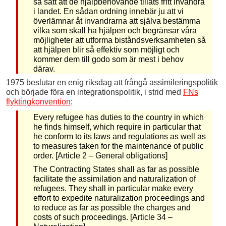
så sätt att de hjälpbehövande tillåts fritt invandra
i landet. En sådan ordning innebär ju att vi
överlämnar åt invandrarna att själva bestämma
vilka som skall ha hjälpen och begränsar våra
möjligheter att utforma biståndsverksamheten så
att hjälpen blir så effektiv som möjligt och
kommer dem till godo som är mest i behov
därav.
1975 beslutar en enig riksdag att frångå assimileringspolitik
och började föra en integrationspolitik, i strid med
FNs
flyktingkonvention
:
Every refugee has duties to the country in which
he finds himself, which require in particular that
he conform to its laws and regulations as well as
to measures taken for the maintenance of public
order. [Article 2 – General obligations]
The Contracting States shall as far as possible
facilitate the assimilation and naturalization of
refugees. They shall in particular make every
effort to expedite naturalization proceedings and
to reduce as far as possible the charges and
costs of such proceedings. [Article 34 –