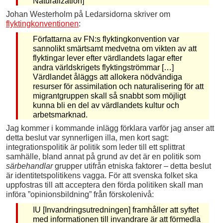
Naturalization]
Johan Westerholm på Ledarsidorna skriver om
flyktingkonventionen
:
Författarna av FN:s flyktingkonvention var
sannolikt smärtsamt medvetna om vikten av att
flyktingar lever efter värdlandets lagar efter
andra världskrigets flyktingströmmar […]
Värdlandet åläggs att allokera nödvändiga
resurser för assimilation och naturalisering för att
migrantgruppen skall så snabbt som möjligt
kunna bli en del av värdlandets kultur och
arbetsmarknad.
Jag kommer i kommande inlägg förklara varför jag anser att
detta beslut var synnerligen illa, men kort sagt:
integrationspolitik är politik som leder till ett splittrat
samhälle, bland annat på grund av det är en politik som
särbehandlar
grupper utifrån etniska faktorer – detta beslut
är identitetspolitikens vagga. För att svenska folket ska
uppfostras till att acceptera den förda politiken skall man
införa ”opinionsbildning” från förskolenivå:
IU [Invandringsutredningen] framhåller att syftet
med informationen till invandrare är att förmedla