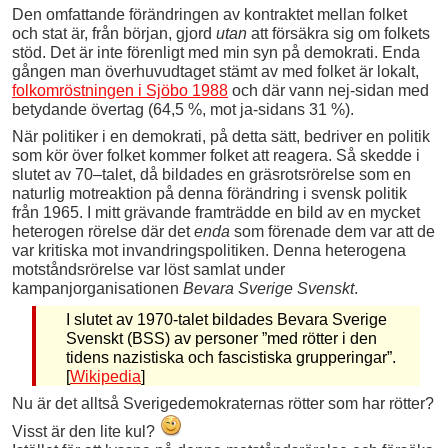
Den omfattande förändringen av kontraktet mellan folket
och stat är, från början, gjord
utan
att försäkra sig om folkets
stöd. Det är inte förenligt med min syn på demokrati. Enda
gången man överhuvudtaget stämt av med folket är lokalt,
folkomröstningen i Sjöbo 1988
och där vann nej-sidan med
betydande övertag (64,5 %, mot ja-sidans 31 %).
När politiker i en demokrati, på detta sätt, bedriver en politik
som kör över folket kommer folket att reagera. Så skedde i
slutet av 70–talet, då bildades en gräsrotsrörelse som en
naturlig motreaktion på denna förändring i svensk politik
från 1965. I mitt grävande framträdde en bild av en mycket
heterogen rörelse där det
enda
som förenade dem var att de
var kritiska mot invandringspolitiken. Denna heterogena
motståndsrörelse var löst samlat under
kampanjorganisationen
Bevara Sverige Svenskt
.
I slutet av 1970-talet bildades Bevara Sverige
Svenskt (BSS) av personer ”med rötter i den
tidens nazistiska och fascistiska grupperingar”.
[
Wikipedia
]
Nu är det alltså Sverigedemokraternas rötter som har rötter?
Visst är den lite kul?