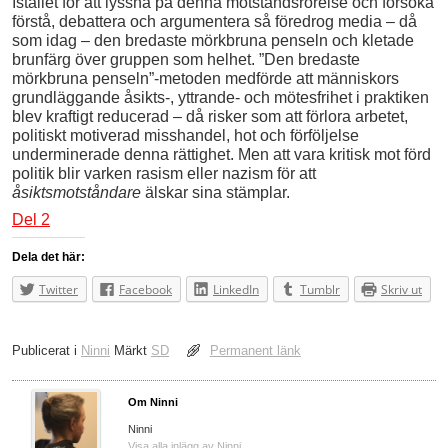
Istället för att lyssna på denna motståndsrörelse och försöka
förstå, debattera och argumentera så föredrog media – då
som idag – den bredaste mörkbruna penseln och kletade
brunfärg över gruppen som helhet. ”Den bredaste
mörkbruna penseln”-metoden medförde att människors
grundläggande åsikts-, yttrande- och mötesfrihet i praktiken
blev kraftigt reducerad – då risker som att förlora arbetet,
politiskt motiverad misshandel, hot och förföljelse
underminerade denna rättighet. Men att vara kritisk mot förd
politik blir varken rasism eller nazism för att
åsiktsmotståndare
älskar sina stämplar.
Del 2
Dela det här:
Twitter
Facebook
LinkedIn
Tumblr
Skriv ut
Publicerat i
Ninni
Märkt
SD
Permanent länk
Om Ninni
Ninni
Visa alla inlägg av Ninni