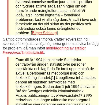
överenskommelse mellan journalister, politiker
och tyckare att inte säga sanningen om det
framväxande mångkulturella samhället. Vi –
jodå, jag tillhörde lögnarna – förnekade
problemen, fast vi alla såg dem. Vi satt i teve och
förnekade att det vid sidan av det positiva och
nödvändiga också fanns svårigheter och
problem. [
Birger Schlaug
]
Samtidigt förhindrades ”mörka krafter” (översättning:
svenska folket) att avslöja lögnerna genom att visa belägg
för problem, då man infört
mörkläggning av
statligt
finansierad
brottsstatistik
:
Fram till år 1994 publicerade Statistiska
centralbyrån årligen statistik över personer
misstänkta och lagförda för brott uppdelat på de
aktuella personernas medborgarskap och
folkbokföring i landet.[1] Uppgifterna inhämtades
genom att registren samkördes med
folkbokföringen. Sedan den 1 juli 1994 ansvarar
Brå för Sveriges officiella kriminalstatistik.
Fr.o.m. publiceringen av
Kriminalstatistik 1995
redovisas inte längre utländska medborgare i
statistiken över personer personer misstänkta