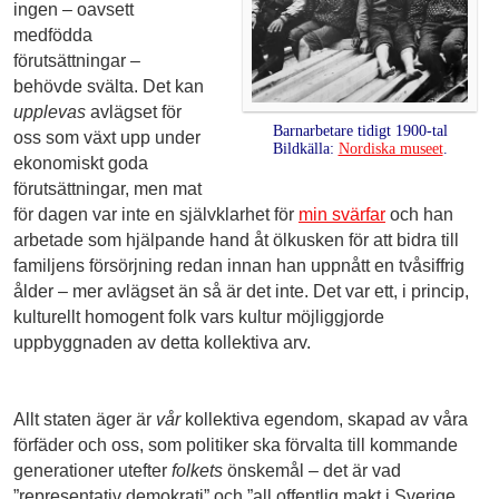
ingen – oavsett
medfödda
förutsättningar –
behövde svälta. Det kan
upplevas
avlägset för
Barnarbetare tidigt 1900-tal
oss som växt upp under
Bildkälla:
Nordiska museet
.
ekonomiskt goda
förutsättningar, men mat
för dagen var inte en självklarhet för
min svärfar
och han
arbetade som hjälpande hand åt ölkusken för att bidra till
familjens försörjning redan innan han uppnått en tvåsiffrig
ålder – mer avlägset än så är det inte. Det var ett, i princip,
kulturellt homogent folk vars kultur möjliggjorde
uppbyggnaden av detta kollektiva arv.
Allt staten äger är
vår
kollektiva egendom, skapad av våra
förfäder och oss, som politiker ska förvalta till kommande
generationer utefter
folkets
önskemål – det är vad
”representativ demokrati” och ”all offentlig makt i Sverige