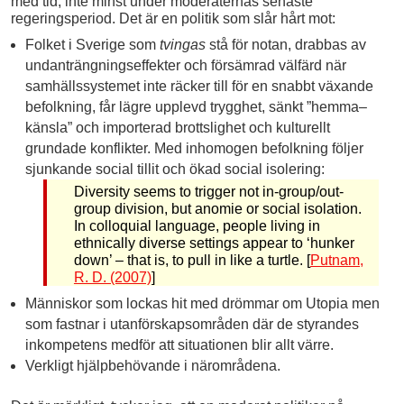
med tid, inte minst under moderaternas senaste
regeringsperiod. Det är en politik som slår hårt mot:
Folket i Sverige som
tvingas
stå för notan, drabbas av
undanträngningseffekter och försämrad välfärd när
samhällssystemet inte räcker till för en snabbt växande
befolkning, får lägre upplevd trygghet, sänkt ”hemma–
känsla” och importerad brottslighet och kulturellt
grundade konflikter. Med inhomogen befolkning följer
sjunkande social tillit och ökad social isolering:
Diversity seems to trigger not in-group/out-
group division, but anomie or social isolation.
In colloquial language, people living in
ethnically diverse settings appear to ‘hunker
down’ – that is, to pull in like a turtle. [
Putnam,
R. D. (2007)
]
Människor som lockas hit med drömmar om Utopia men
som fastnar i utanförskapsområden där de styrandes
inkompetens medför att situationen blir allt värre.
Verkligt hjälpbehövande i närområdena.