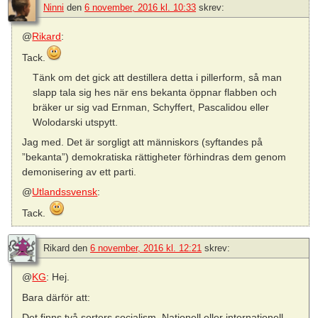
Ninni
den
6 november, 2016 kl. 10:33
skrev:
@
Rikard
:
Tack.
Tänk om det gick att destillera detta i pillerform, så man
slapp tala sig hes när ens bekanta öppnar flabben och
bräker ur sig vad Ernman, Schyffert, Pascalidou eller
Wolodarski utspytt.
Jag med. Det är sorgligt att människors (syftandes på
”bekanta”) demokratiska rättigheter förhindras dem genom
demonisering av ett parti.
@
Utlandssvensk
:
Tack.
Rikard
den
6 november, 2016 kl. 12:21
skrev:
@
KG
: Hej.
Bara därför att:
Det finns två sorters socialism. Nationell eller internationell.