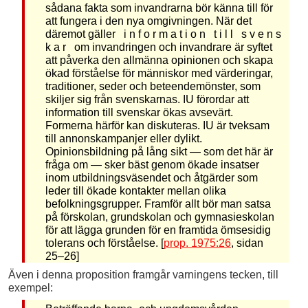
sådana fakta som invandrarna bör känna till för
att fungera i den nya omgivningen. När det
däremot gäller i n f o r m a t i o n t i l l s v e n s
k a r om invandringen och invandrare är syftet
att påverka den allmänna opinionen och skapa
ökad förståelse för människor med värderingar,
traditioner, seder och beteendemönster, som
skiljer sig från svenskarnas. IU förordar att
information till svenskar ökas avsevärt.
Formerna härför kan diskuteras. IU är tveksam
till annonskampanjer eller dylikt.
Opinionsbildning på lång sikt — som det här är
fråga om — sker bäst genom ökade insatser
inom utbildningsväsendet och åtgärder som
leder till ökade kontakter mellan olika
befolkningsgrupper. Framför allt bör man satsa
på förskolan, grundskolan och gymnasieskolan
för att lägga grunden för en framtida ömsesidig
tolerans och förståelse. [
prop. 1975:26
, sidan
25–26]
Även i denna proposition framgår varningens tecken, till
exempel: