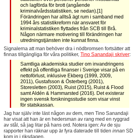
och lagförda för brott (angående
kriminalvårdsstatistiken, se nedan).[1]
Förändringen har alltså ägt rum i samband med
1994 års statistikreform när ansvaret för
kriminalstatistiken flyttades från SCB till Brå.
Någon närmare motivering till förändringen har
utredningstjänsten inte kunnat finna.
Signalerna att man behöver dra i nödbromsen fortsätter att
finnas tillgängliga för våra politiker,
Tino Sanandaji skriver
:
Samtliga akademiska studier om invandringens
effekt på offentliga finanser i Sverige visar på en
nettoförlust, inklusive Ekberg (1999, 2009,
2011), Gustafsson & Österberg (2001),
Storesletten (2003), Ruist (2015), Ruist & Flood
samt Aldén & Hammarsted (2016). Det existerar
ingen svensk forskningsstudie som visar vinst
för statskassan.
Jag har själv inte läst någon av dem, men Tino Sanandaji
har visat att han är en hedersman av rang med en ryggrad
av stål, så jag litar på hans ord. Notera igen: Av de sju
rapporter han räknar upp är fyra daterade till tiden
innan
SD
kom in i riksdagen.