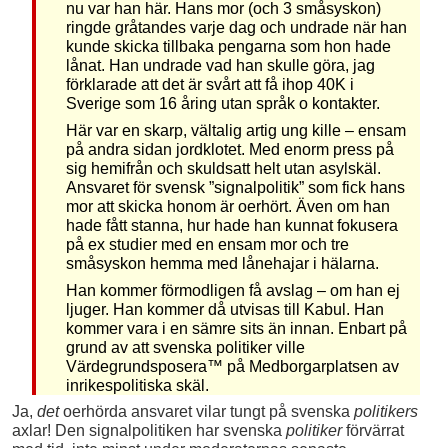
nu var han här. Hans mor (och 3 småsyskon)
ringde gråtandes varje dag och undrade när han
kunde skicka tillbaka pengarna som hon hade
lånat. Han undrade vad han skulle göra, jag
förklarade att det är svårt att få ihop 40K i
Sverige som 16 åring utan språk o kontakter.
Här var en skarp, vältalig artig ung kille – ensam
på andra sidan jordklotet. Med enorm press på
sig hemifrån och skuldsatt helt utan asylskäl.
Ansvaret för svensk ”signalpolitik” som fick hans
mor att skicka honom är oerhört. Även om han
hade fått stanna, hur hade han kunnat fokusera
på ex studier med en ensam mor och tre
småsyskon hemma med lånehajar i hälarna.
Han kommer förmodligen få avslag – om han ej
ljuger. Han kommer då utvisas till Kabul. Han
kommer vara i en sämre sits än innan. Enbart på
grund av att svenska politiker ville
Värdegrundsposera™ på Medborgarplatsen av
inrikespolitiska skäl.
Ja,
det
oerhörda ansvaret vilar tungt på svenska
politikers
axlar! Den signalpolitiken har svenska
politiker
förvärrat