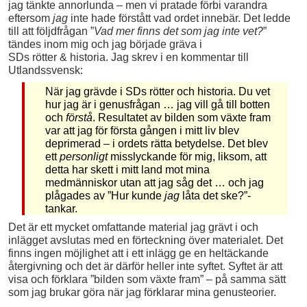
jag tänkte annorlunda – men vi pratade förbi varandra
eftersom
jag
inte hade förstått vad ordet innebär. Det ledde
till att följdfrågan ”
Vad mer finns det som jag inte vet?
”
tändes inom mig och jag började gräva i
SDs rötter & historia. Jag skrev i en kommentar till
Utlandssvensk:
När jag grävde i SDs rötter och historia. Du vet
hur jag är i genusfrågan … jag vill gå till botten
och
förstå
. Resultatet av bilden som växte fram
var att jag för första gången i mitt liv blev
deprimerad – i ordets rätta betydelse. Det blev
ett
personligt
misslyckande för mig, liksom, att
detta har skett i mitt land mot mina
medmänniskor utan att jag såg det … och jag
plågades av ”Hur kunde
jag
låta det ske?”-
tankar.
Det är ett mycket omfattande material jag grävt i och
inlägget avslutas med en förteckning över materialet. Det
finns ingen möjlighet att i ett inlägg ge en heltäckande
återgivning och det är därför heller inte syftet. Syftet är att
visa och förklara ”bilden som växte fram” – på samma sätt
som jag brukar göra när jag förklarar mina genusteorier.