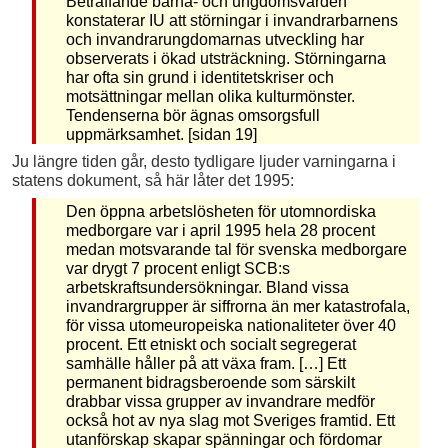
Beträffande barna- och ungdomsvården
konstaterar IU att störningar i invandrarbarnens
och invandrarungdomarnas utveckling har
observerats i ökad utsträckning. Störningarna
har ofta sin grund i identitetskriser och
motsättningar mellan olika kulturmönster.
Tendenserna bör ägnas omsorgsfull
uppmärksamhet. [sidan 19]
Ju längre tiden går, desto tydligare ljuder varningarna i
statens dokument, så här låter det 1995:
Den öppna arbetslösheten för utomnordiska
medborgare var i april 1995 hela 28 procent
medan motsvarande tal för svenska medborgare
var drygt 7 procent enligt SCB:s
arbetskraftsundersökningar. Bland vissa
invandrargrupper är siffrorna än mer katastrofala,
för vissa utomeuropeiska nationaliteter över 40
procent. Ett etniskt och socialt segregerat
samhälle håller på att växa fram. […] Ett
permanent bidragsberoende som särskilt
drabbar vissa grupper av invandrare medför
också hot av nya slag mot Sveriges framtid. Ett
utanförskap skapar spänningar och fördomar