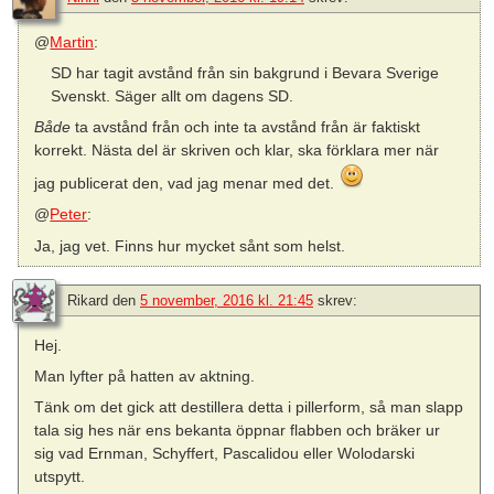
@
Martin
:
SD har tagit avstånd från sin bakgrund i Bevara Sverige
Svenskt. Säger allt om dagens SD.
Både
ta avstånd från och inte ta avstånd från är faktiskt
korrekt. Nästa del är skriven och klar, ska förklara mer när
jag publicerat den, vad jag menar med det.
@
Peter
:
Ja, jag vet. Finns hur mycket sånt som helst.
Rikard
den
5 november, 2016 kl. 21:45
skrev:
Hej.
Man lyfter på hatten av aktning.
Tänk om det gick att destillera detta i pillerform, så man slapp
tala sig hes när ens bekanta öppnar flabben och bräker ur
sig vad Ernman, Schyffert, Pascalidou eller Wolodarski
utspytt.