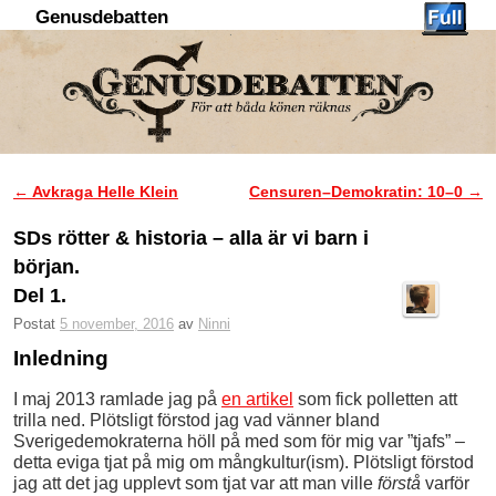
Genusdebatten
Hoppa till huvudinnehåll
Hoppa till sekundärt innehåll
←
Avkraga Helle Klein
Censuren–Demokratin: 10–0
→
Inläggsnavigering
SDs rötter & historia – alla är vi barn i
början.
Del 1.
Postat
5 november, 2016
av
Ninni
Inledning
I maj 2013 ramlade jag på
en artikel
som fick polletten att
trilla ned. Plötsligt förstod jag vad vänner bland
Sverigedemokraterna höll på med som för mig var ”tjafs” –
detta eviga tjat på mig om mångkultur(ism). Plötsligt förstod
jag att det jag upplevt som tjat var att man ville
förstå
varför