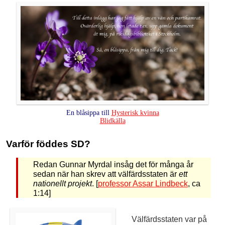
En blåsippa till
Hysterisk kvinna
Blidkälla
Varför föddes SD?
Redan Gunnar Myrdal insåg det för många år
sedan när han skrev att välfärdsstaten är
ett
nationellt projekt
. [
professor Assar Lindbeck
, ca
1:14]
Välfärdsstaten var på