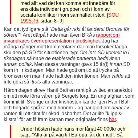
med allt vad det kan komma att innebära för
enskilda individer i gruppen och i form av
sociala konflikter inom samhället i stort. [
SOU
1995:76
, sidan 8–9]
Kan det tydligare stå ”
Detta går rakt åt fanders! Bromsa för
sören!”
? Året därpå hade man även BRÅs
rapport om
invandrares överrepresentation i brottslighet
. Jag har
många gånger mött kommentarer där man försöker lägga
skulden på SD för situationen, typ:
Om inte SD kommit in i
riksdagen så hade de etablerade partierna bedrivit en
annan politik
. Men dessa varningar gavs 15 år(!)
innan
SD
kom in i riksdagen. Man hade gott om tid att trycka på
bromsen om man hade haft den intentionen. Man
valde
att
inte göra så,
trots
alla varningar.
Häromdagen skrev Hanif Bali en rant på twitter, en anekdot
om ett möte förra våren på Sergels torg. En ung afghan, som
kommit till Sverige under krishösten kände igen Hanif Bali
och började språka med honom. Jag har gjort om
delar
av
ranten till ett citat för ökad läsbarhet. Det är lite ”klipp &
klistra” för att få fram kärnan men originalet finns
här
.
Under hösten hade hans mor lånat 40 000kr och
sagt: ”Alla är på väg till Europa, åk du med”. Så