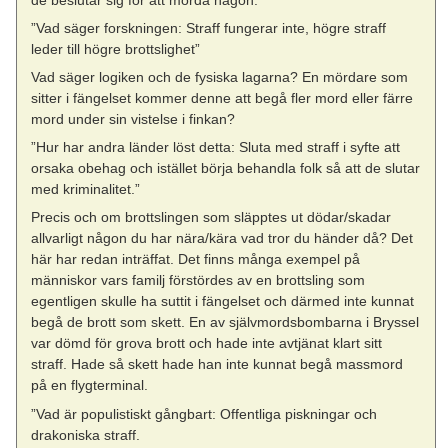
”Vad säger forskningen: Straff fungerar inte, högre straff
leder till högre brottslighet”
Vad säger logiken och de fysiska lagarna? En mördare som
sitter i fängelset kommer denne att begå fler mord eller färre
mord under sin vistelse i finkan?
”Hur har andra länder löst detta: Sluta med straff i syfte att
orsaka obehag och istället börja behandla folk så att de slutar
med kriminalitet.”
Precis och om brottslingen som släpptes ut dödar/skadar
allvarligt någon du har nära/kära vad tror du händer då? Det
här har redan inträffat. Det finns många exempel på
människor vars familj förstördes av en brottsling som
egentligen skulle ha suttit i fängelset och därmed inte kunnat
begå de brott som skett. En av självmordsbombarna i Bryssel
var dömd för grova brott och hade inte avtjänat klart sitt
straff. Hade så skett hade han inte kunnat begå massmord
på en flygterminal.
”Vad är populistiskt gångbart: Offentliga piskningar och
drakoniska straff.