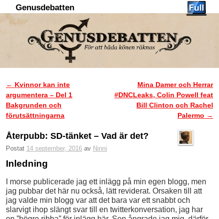
Genusdebatten
Hoppa till huvudinnehåll
Hoppa till sekundärt innehåll
←
Kvinnor kan inte
Mina Damer och Herrar
Inläggsnavigering
argumentera – Del 1
#DNCLeaks, Colin Powell feat
Bakgrunden och
Bill Clinton och Rachel
förutsättningarna
Palermo
→
Återpubb: SD-tänket – Vad är det?
Postat
14 september, 2016
av
Ninni
Inledning
I morse publicerade jag ett inlägg på min egen blogg, men
jag pubbar det här nu också, lätt reviderat. Orsaken till att
jag valde min blogg var att det bara var ett snabbt och
slarvigt ihop slängt svar till en twitterkonversation, jag har
en ”högre ribba” för inlägg här. Sen ångrade jag mig, därför