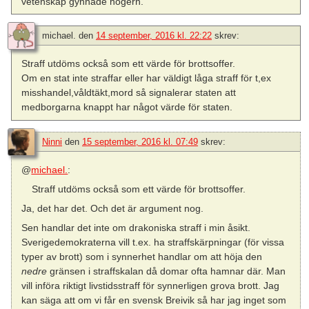
vetenskap gynnade högern.
michael.
den
14 september, 2016 kl. 22:22
skrev:
Straff utdöms också som ett värde för brottsoffer.
Om en stat inte straffar eller har väldigt låga straff för t,ex
misshandel,våldtäkt,mord så signalerar staten att
medborgarna knappt har något värde för staten.
Ninni
den
15 september, 2016 kl. 07:49
skrev:
@
michael.
:
Straff utdöms också som ett värde för brottsoffer.
Ja, det har det. Och det är argument nog.
Sen handlar det inte om drakoniska straff i min åsikt.
Sverigedemokraterna vill t.ex. ha straffskärpningar (för vissa
typer av brott) som i synnerhet handlar om att höja den
nedre
gränsen i straffskalan då domar ofta hamnar där. Man
vill införa riktigt livstidsstraff för synnerligen grova brott. Jag
kan säga att om vi får en svensk Breivik så har jag inget som