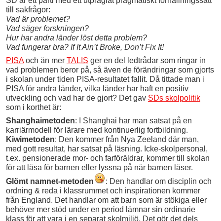
SD är ett parti med ett utpräglat pragmatiskt förhållningssätt
till sakfrågor:
Vad är problemet?
Vad säger forskningen?
Hur har andra länder löst detta problem?
Vad fungerar bra? If It Ain’t Broke, Don’t Fix It!
PISA
och än mer
TALIS
ger en del ledtrådar som ringar in
vad problemen beror på, så även de förändringar som gjorts
i skolan under tiden PISA-resultatet fallit. Då tittade man i
PISA för andra länder, vilka länder har haft en positiv
utveckling och vad har de gjort? Det gav
SDs skolpolitik
som i korthet är:
Shanghaimetoden
: I Shanghai har man satsat på en
karriärmodell för lärare med kontinuerlig fortbildning.
Kiwimetoden
: Den kommer från Nya Zeeland där man,
med gott resultat, har satsat på läsning. Icke-skolpersonal,
t.ex. pensionerade mor- och farföräldrar, kommer till skolan
för att läsa för barnen eller lyssna på när barnen läser.
Glömt namnet-metoden
: Den handlar om disciplin och
ordning & reda i klassrummet och inspirationen kommer
från England. Det handlar om att barn som är stökiga eller
behöver mer stöd under en period lämnar sin ordinarie
klass för att vara i en separat skolmiljö. Det gör det dels