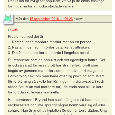
Det kallas för övrigt för populism. Att välja de enkla felaktiga
lösningarna för att locka obildade väljare.
MJx
den
15 september, 2016 kl. 09:26
skrev:
@
Erik
:
Problemet med det är:
1. Nästan ingen mördare mördar mer än en person.
2. Nästan ingen som mördar betänker straffrisken.
3. Det finns människor att mörda i fängelset också.
Du resonerar som en populist och vet egentligen bättre. Det
är också så att för vissa brott har straff effekt, brott som
begås av gemene man eller som ett medvetet risktagande.
Fortkörning t.ex, om man hade offentlig piskning som straff
för fortkörning så skulle fortkörningen minska avsevärt (och
rädda fler liv än vad mördare tar), de enda som skulle köra
för fort då skulle vara kriminella.
Had bombaren i Bryssel inte suttit i fängelse så hade han inte
radikaliserats och inte sprängt någon bomb vare sig då eller
senare. Han är ju ett av typfallen för de här terrordåden. Ung