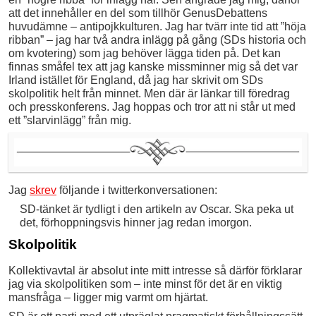
att det innehåller en del som tillhör GenusDebattens
huvudämne – antipojkkulturen. Jag har tvärr inte tid att ”höja
ribban” – jag har två andra inlägg på gång (SDs historia och
om kvotering) som jag behöver lägga tiden på. Det kan
finnas småfel tex att jag kanske missminner mig så det var
Irland istället för England, då jag har skrivit om SDs
skolpolitik helt från minnet. Men där är länkar till föredrag
och presskonferens. Jag hoppas och tror att ni står ut med
ett ”slarvinlägg” från mig.
Jag
skrev
följande i twitterkonversationen:
SD-tänket är tydligt i den artikeln av Oscar. Ska peka ut
det, förhoppningsvis hinner jag redan imorgon.
Skolpolitik
Kollektivavtal är absolut inte mitt intresse så därför förklarar
jag via skolpolitiken som – inte minst för det är en viktig
mansfråga – ligger mig varmt om hjärtat.