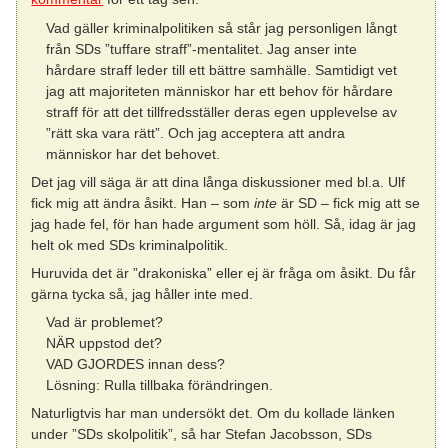
Vad gäller kriminalpolitiken så står jag personligen långt
från SDs ”tuffare straff”-mentalitet. Jag anser inte
hårdare straff leder till ett bättre samhälle. Samtidigt vet
jag att majoriteten människor har ett behov för hårdare
straff för att det tillfredsställer deras egen upplevelse av
”rätt ska vara rätt”. Och jag acceptera att andra
människor har det behovet.
Det jag vill säga är att dina långa diskussioner med bl.a. Ulf
fick mig att ändra åsikt. Han – som
inte
är SD – fick mig att se
jag hade fel, för han hade argument som höll. Så, idag är jag
helt ok med SDs kriminalpolitik.
Huruvida det är ”drakoniska” eller ej är fråga om åsikt. Du får
gärna tycka så, jag håller inte med.
Vad är problemet?
NÄR uppstod det?
VAD GJORDES innan dess?
Lösning: Rulla tillbaka förändringen.
Naturligtvis har man undersökt det. Om du kollade länken
under ”SDs skolpolitik”, så har Stefan Jacobsson, SDs