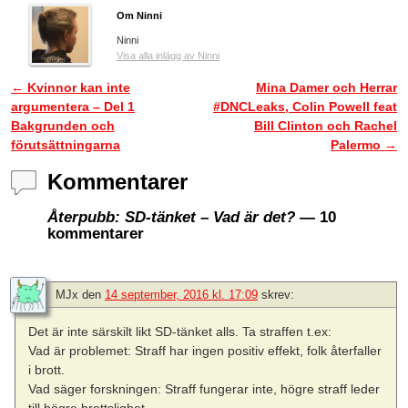
Om Ninni
Ninni
Visa alla inlägg av Ninni
←
Kvinnor kan inte
Mina Damer och Herrar
Inläggsnavigering
argumentera – Del 1
#DNCLeaks, Colin Powell feat
Bakgrunden och
Bill Clinton och Rachel
förutsättningarna
Palermo
→
Kommentarer
Återpubb: SD-tänket – Vad är det?
— 10
kommentarer
MJx
den
14 september, 2016 kl. 17:09
skrev:
Det är inte särskilt likt SD-tänket alls. Ta straffen t.ex:
Vad är problemet: Straff har ingen positiv effekt, folk återfaller
i brott.
Vad säger forskningen: Straff fungerar inte, högre straff leder
till högre brottslighet