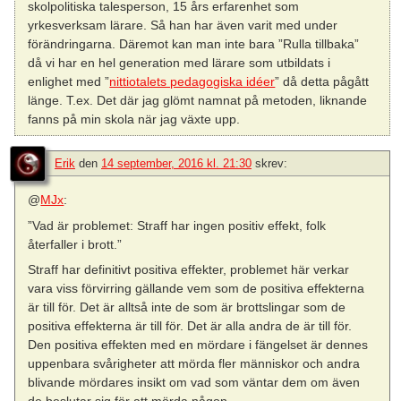
skolpolitiska talesperson, 15 års erfarenhet som
yrkesverksam lärare. Så han har även varit med under
förändringarna. Däremot kan man inte bara ”Rulla tillbaka”
då vi har en hel generation med lärare som utbildats i
enlighet med ”
nittiotalets pedagogiska idéer
” då detta pågått
länge. T.ex. Det där jag glömt namnat på metoden, liknande
fanns på min skola när jag växte upp.
Erik
den
14 september, 2016 kl. 21:30
skrev:
@
MJx
:
”Vad är problemet: Straff har ingen positiv effekt, folk
återfaller i brott.”
Straff har definitivt positiva effekter, problemet här verkar
vara viss förvirring gällande vem som de positiva effekterna
är till för. Det är alltså inte de som är brottslingar som de
positiva effekterna är till för. Det är alla andra de är till för.
Den positiva effekten med en mördare i fängelset är dennes
uppenbara svårigheter att mörda fler människor och andra
blivande mördares insikt om vad som väntar dem om även
de beslutar sig för att mörda någon.