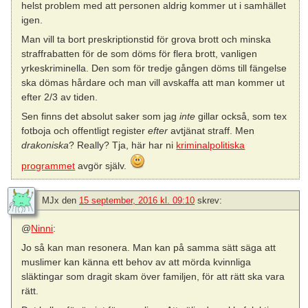
helst problem med att personen aldrig kommer ut i samhället
igen.
Man vill ta bort preskriptionstid för grova brott och minska
straffrabatten för de som döms för flera brott, vanligen
yrkeskriminella. Den som för tredje gången döms till fängelse
ska dömas hårdare och man vill avskaffa att man kommer ut
efter 2/3 av tiden.
Sen finns det absolut saker som jag
inte
gillar också, som tex
fotboja och offentligt register
efter
avtjänat straff. Men
drakoniska
? Really? Tja, här har ni
kriminalpolitiska
programmet
avgör själv.
MJx
den
15 september, 2016 kl. 09:10
skrev:
@
Ninni
:
Jo så kan man resonera. Man kan på samma sätt säga att
muslimer kan känna ett behov av att mörda kvinnliga
släktingar som dragit skam över familjen, för att rätt ska vara
rätt.