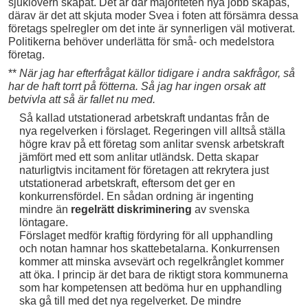
sjuklövern skapat. Det är där majoriteten nya jobb skapas,
därav är det att skjuta moder Svea i foten att försämra dessa
företags spelregler om det inte är synnerligen väl motiverat.
Politikerna behöver underlätta för små- och medelstora
företag.
**
När jag har efterfrågat källor tidigare i andra sakfrågor, så
har de haft torrt på fötterna. Så jag har ingen orsak att
betvivla att så är fallet nu med.
Så kallad utstationerad arbetskraft undantas från de
nya regelverken i förslaget. Regeringen vill alltså ställa
högre krav på ett företag som anlitar svensk arbetskraft
jämfört med ett som anlitar utländsk. Detta skapar
naturligtvis incitament för företagen att rekrytera just
utstationerad arbetskraft, eftersom det ger en
konkurrensfördel. En sådan ordning är ingenting
mindre än
regelrätt diskriminering
av svenska
löntagare.
Förslaget medför kraftig fördyring för all upphandling
och notan hamnar hos skattebetalarna. Konkurrensen
kommer att minska avsevärt och regelkrånglet kommer
att öka. I princip är det bara de riktigt stora kommunerna
som har kompetensen att bedöma hur en upphandling
ska gå till med det nya regelverket. De mindre