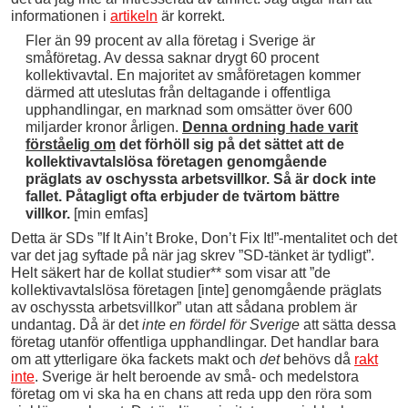
informationen i
artikeln
är korrekt.
Fler än 99 procent av alla företag i Sverige är
småföretag. Av dessa saknar drygt 60 procent
kollektivavtal. En majoritet av småföretagen kommer
därmed att uteslutas från deltagande i offentliga
upphandlingar, en marknad som omsätter över 600
miljarder kronor årligen.
Denna ordning hade varit
förståelig om
det förhöll sig på det sättet att de
kollektivavtalslösa företagen genomgående
präglats av oschyssta arbetsvillkor. Så är dock inte
fallet. Påtagligt ofta erbjuder de tvärtom bättre
villkor.
[min emfas]
Detta är SDs ”If It Ain’t Broke, Don’t Fix It!”-mentalitet och det
var det jag syftade på när jag skrev ”SD-tänket är tydligt”.
Helt säkert har de kollat studier** som visar att ”de
kollektivavtalslösa företagen [inte] genomgående präglats
av oschyssta arbetsvillkor” utan att sådana problem är
undantag. Då är det
inte en fördel för Sverige
att sätta dessa
företag utanför offentliga upphandlingar. Det handlar bara
om att ytterligare öka fackets makt och
det
behövs då
rakt
inte
. Sverige är helt beroende av små- och medelstora
företag om vi ska ha en chans att reda upp den röra som