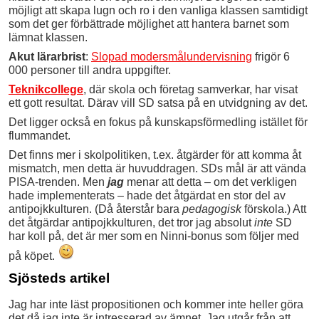
möjligt att skapa lugn och ro i den vanliga klassen samtidigt
som det ger förbättrade möjlighet att hantera barnet som
lämnat klassen.
Akut lärarbrist
:
Slopad modersmålundervisning
frigör 6
000 personer till andra uppgifter.
Teknikcollege
, där skola och företag samverkar, har visat
ett gott resultat. Därav vill SD satsa på en utvidgning av det.
Det ligger också en fokus på kunskapsförmedling istället för
flummandet.
Det finns mer i skolpolitiken, t.ex. åtgärder för att komma åt
mismatch, men detta är huvuddragen. SDs mål är att vända
PISA-trenden. Men
jag
menar att detta – om det verkligen
hade implementerats – hade det åtgärdat en stor del av
antipojkkulturen. (Då återstår bara
pedagogisk
förskola.) Att
det åtgärdar antipojkkulturen, det tror jag absolut
inte
SD
har koll på, det är mer som en Ninni-bonus som följer med
på köpet.
Sjösteds artikel
Jag har inte läst propositionen och kommer inte heller göra
det då jag inte är intresserad av ämnet. Jag utgår från att