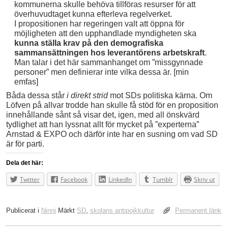
kommunerna skulle behöva tillföras resurser för att
överhuvudtaget kunna efterleva regelverket.
I propositionen har regeringen valt att öppna för
möjligheten att den upphandlade myndigheten ska
kunna ställa krav på den demografiska
sammansättningen hos leverantörens arbetskraft
.
Man talar i det här sammanhanget om ”missgynnade
personer” men definierar inte vilka dessa är. [min
emfas]
Båda dessa står
i direkt strid
mot SDs politiska kärna. Om
Löfven på allvar trodde han skulle få stöd för en proposition
innehållande sånt så visar det, igen, med all önskvärd
tydlighet att han lyssnat allt för mycket på ”experterna”
Arnstad & EXPO och därför inte har en susning om vad SD
är för parti.
Dela det här:
Twitter
Facebook
LinkedIn
Tumblr
Skriv ut
Publicerat i
Ninni
Märkt
SD
,
skolans antipojkkultur
Permanent länk