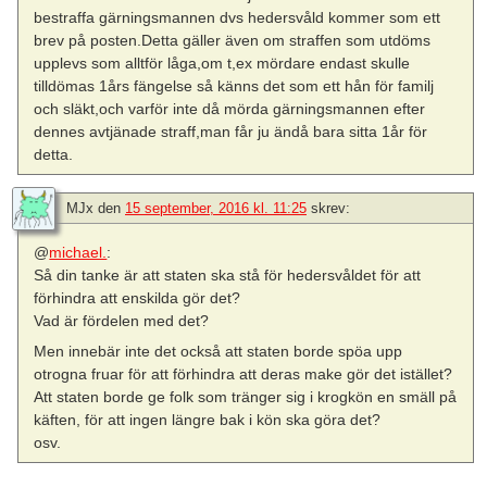
bestraffa gärningsmannen dvs hedersvåld kommer som ett
brev på posten.Detta gäller även om straffen som utdöms
upplevs som alltför låga,om t,ex mördare endast skulle
tilldömas 1års fängelse så känns det som ett hån för familj
och släkt,och varför inte då mörda gärningsmannen efter
dennes avtjänade straff,man får ju ändå bara sitta 1år för
detta.
MJx
den
15 september, 2016 kl. 11:25
skrev:
@
michael.
:
Så din tanke är att staten ska stå för hedersvåldet för att
förhindra att enskilda gör det?
Vad är fördelen med det?
Men innebär inte det också att staten borde spöa upp
otrogna fruar för att förhindra att deras make gör det istället?
Att staten borde ge folk som tränger sig i krogkön en smäll på
käften, för att ingen längre bak i kön ska göra det?
osv.