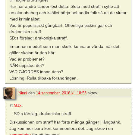
Hur har andra länder löst detta: Sluta med straff i syfte att
orsaka obehag och istället börja behandla folk så att de slutar
med kriminalitet.
Vad är populistiskt gångbart: Offentliga piskningar och
drakoniska straff.
SD:s förslag: drakoniska straff.
En annan modell som man skulle kunna använda, när det
gäller skolan är den här:
Vad är problemet?
NÄR uppstod det?
VAD GJORDES innan dess?
Lösning: Rulla tillbaka förändringen.
Ninni
den
14 september, 2016 kl. 18:53
skrev:
@
MJx
:
SD:s förslag: drakoniska straff.
Diskussionen om straff har förts många gånger i långbänk.
Jag kommer bara kort kommentera det. Jag skrev i en
kommentar
för ett tag sen: