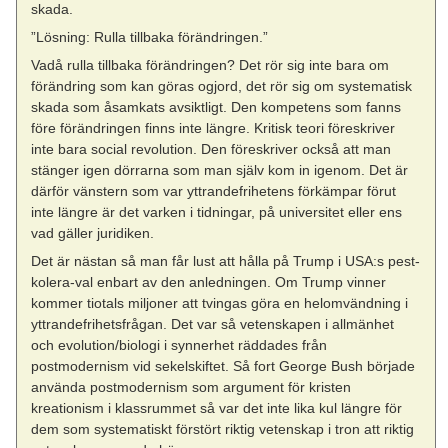
skada.
”Lösning: Rulla tillbaka förändringen.”
Vadå rulla tillbaka förändringen? Det rör sig inte bara om
förändring som kan göras ogjord, det rör sig om systematisk
skada som åsamkats avsiktligt. Den kompetens som fanns
före förändringen finns inte längre. Kritisk teori föreskriver
inte bara social revolution. Den föreskriver också att man
stänger igen dörrarna som man själv kom in igenom. Det är
därför vänstern som var yttrandefrihetens förkämpar förut
inte längre är det varken i tidningar, på universitet eller ens
vad gäller juridiken.
Det är nästan så man får lust att hålla på Trump i USA:s pest-
kolera-val enbart av den anledningen. Om Trump vinner
kommer tiotals miljoner att tvingas göra en helomvändning i
yttrandefrihetsfrågan. Det var så vetenskapen i allmänhet
och evolution/biologi i synnerhet räddades från
postmodernism vid sekelskiftet. Så fort George Bush började
använda postmodernism som argument för kristen
kreationism i klassrummet så var det inte lika kul längre för
dem som systematiskt förstört riktig vetenskap i tron att riktig