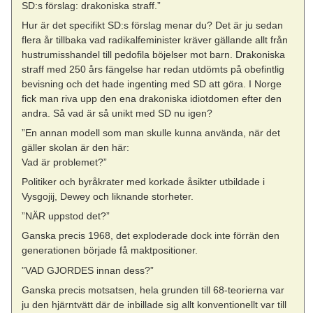
SD:s förslag: drakoniska straff.”
Hur är det specifikt SD:s förslag menar du? Det är ju sedan
flera år tillbaka vad radikalfeminister kräver gällande allt från
hustrumisshandel till pedofila böjelser mot barn. Drakoniska
straff med 250 års fängelse har redan utdömts på obefintlig
bevisning och det hade ingenting med SD att göra. I Norge
fick man riva upp den ena drakoniska idiotdomen efter den
andra. Så vad är så unikt med SD nu igen?
”En annan modell som man skulle kunna använda, när det
gäller skolan är den här:
Vad är problemet?”
Politiker och byråkrater med korkade åsikter utbildade i
Vysgojij, Dewey och liknande storheter.
”NÄR uppstod det?”
Ganska precis 1968, det exploderade dock inte förrän den
generationen började få maktpositioner.
”VAD GJORDES innan dess?”
Ganska precis motsatsen, hela grunden till 68-teorierna var
ju den hjärntvätt där de inbillade sig allt konventionellt var till