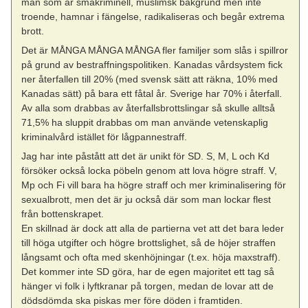
man som är småkriminell, muslimsk bakgrund men inte
troende, hamnar i fängelse, radikaliseras och begår extrema
brott.
Det är MÅNGA MÅNGA MÅNGA fler familjer som slås i spillror
på grund av bestraffningspolitiken. Kanadas vårdsystem fick
ner återfallen till 20% (med svensk sätt att räkna, 10% med
Kanadas sätt) på bara ett fåtal år. Sverige har 70% i återfall.
Av alla som drabbas av återfallsbrottslingar så skulle alltså
71,5% ha sluppit drabbas om man använde vetenskaplig
kriminalvård istället för lågpannestraff.
Jag har inte påstått att det är unikt för SD. S, M, L och Kd
försöker också locka pöbeln genom att lova högre straff. V,
Mp och Fi vill bara ha högre straff och mer kriminalisering för
sexualbrott, men det är ju också där som man lockar flest
från bottenskrapet.
En skillnad är dock att alla de partierna vet att det bara leder
till höga utgifter och högre brottslighet, så de höjer straffen
långsamt och ofta med skenhöjningar (t.ex. höja maxstraff).
Det kommer inte SD göra, har de egen majoritet ett tag så
hänger vi folk i lyftkranar på torgen, medan de lovar att de
dödsdömda ska piskas mer före döden i framtiden.