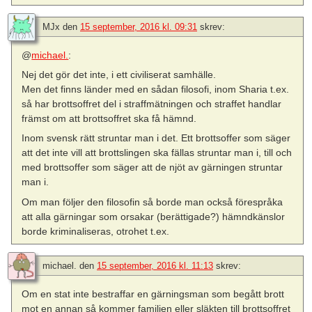
MJx
den
15 september, 2016 kl. 09:31
skrev:
@
michael.
:
Nej det gör det inte, i ett civiliserat samhälle.
Men det finns länder med en sådan filosofi, inom Sharia t.ex.
så har brottsoffret del i straffmätningen och straffet handlar
främst om att brottsoffret ska få hämnd.
Inom svensk rätt struntar man i det. Ett brottsoffer som säger
att det inte vill att brottslingen ska fällas struntar man i, till och
med brottsoffer som säger att de njöt av gärningen struntar
man i.
Om man följer den filosofin så borde man också förespråka
att alla gärningar som orsakar (berättigade?) hämndkänslor
borde kriminaliseras, otrohet t.ex.
michael.
den
15 september, 2016 kl. 11:13
skrev:
Om en stat inte bestraffar en gärningsman som begått brott
mot en annan så kommer familjen eller släkten till brottsoffret