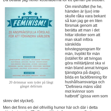
Om minihäftet (he he,
hämden är ljuv) inte
skulle råka vara bekant
så kan jag ge en liten
försmak genom att
berätta att man i det
hittar idiotier som att
man skall införa
särskilda
tolvstegsprogram för
män, livplikt för män
(istället för att tvingas
göra militärtjänst ska vi
män bland annat tvingas
tjänstgöra på dagis),
bilda en fackförening för
hushållsansvariga och
20 drömmar som tyder på långt
”Definiera mäns våld
gånget delirium
mot kvinnor som
hatbrott” (gissa vem som
skrev det stycket).
Men det finns en del ofrivillig humor här och där i detta