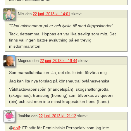
Nils
den
22 juni, 2013 kl. 14:01
skrev:
”Glad midsommar på er och lycka till med fittpysslandet!
Tack, detsamma. Hoppas ert var lika trevligt som mitt. Det
finns väl ingen bättre avslutning på en trevlig
misdommarafton.
Magnus
den
22 juni, 2013 kl. 19:44
skrev:
Sommarsollubrikation. Ja, det skulle inte förvåna mig.
Jag kan lite nya förslag på könsneutral byfånesvenska:
Våldtäktsvapenspån (mandelspån), skogshallongrotta
(skogsmus), transung (honung) som tillverkas av queerin
(bin) och sist men inte minst kroppsdelen hend (hand).
Joakim
den
22 juni, 2013 kl. 21:12
skrev:
@
dolf
: FP står för Feministiskt Perspektiv som jag inte