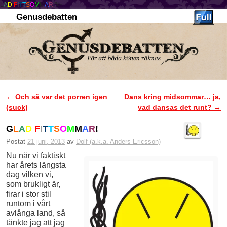
L
A
D
F
I
T
T
S
O
M
M
A
R
!"/>
Genusdebatten
Hoppa till huvudinnehåll
Hoppa till sekundärt innehåll
←
Och så var det porren igen
Dans kring midsommar… ja,
Inläggsnavigering
(suck)
vad dansas det runt?
→
G
L
A
D
F
I
T
T
S
O
M
M
A
R
!
Postat
21 juni, 2013
av
Dolf (a.k.a. Anders Ericsson)
Nu när vi faktiskt
har årets längsta
dag vilken vi,
som brukligt är,
firar i stor stil
runtom i vårt
avlånga land, så
tänkte jag att jag