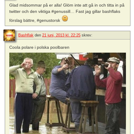
Glad midsommar på er alla! Glöm inte att gå in och titta in på
twitter och den viktiga #genussill… Fast jag gillar bashflaks
förslag bättre, #genustorsk
Bashflak
den
21 juni, 2013 kl. 22:25
skrev:
Coola polare i polska poolbaren