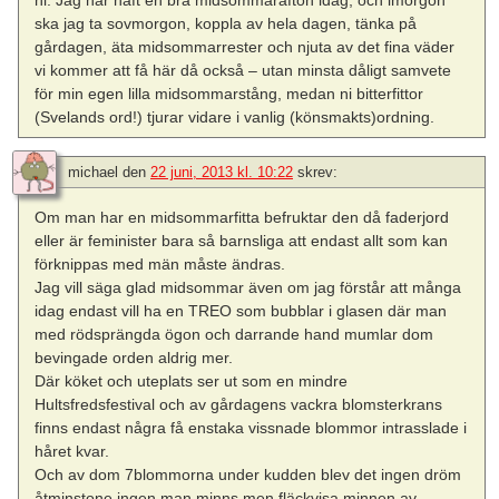
ska jag ta sovmorgon, koppla av hela dagen, tänka på
gårdagen, äta midsommarrester och njuta av det fina väder
vi kommer att få här då också – utan minsta dåligt samvete
för min egen lilla midsommarstång, medan ni bitterfittor
(Svelands ord!) tjurar vidare i vanlig (könsmakts)ordning.
michael
den
22 juni, 2013 kl. 10:22
skrev:
Om man har en midsommarfitta befruktar den då faderjord
eller är feminister bara så barnsliga att endast allt som kan
förknippas med män måste ändras.
Jag vill säga glad midsommar även om jag förstår att många
idag endast vill ha en TREO som bubblar i glasen där man
med rödsprängda ögon och darrande hand mumlar dom
bevingade orden aldrig mer.
Där köket och uteplats ser ut som en mindre
Hultsfredsfestival och av gårdagens vackra blomsterkrans
finns endast några få enstaka vissnade blommor intrasslade i
håret kvar.
Och av dom 7blommorna under kudden blev det ingen dröm
åtminstone ingen man minns men fläckvisa minnen av