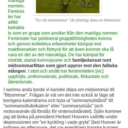
manliga
normen.
Feminis
ter har
”En våt midsommar” får plötsligt ännu en dimension.
alltid
betrakta
ts som en grupp som avviker från den manliga normen.
Feminister har politiserat grupptillhörigheten kvinna
och genom kollektiva erfarenheter kämpat mot
makthierarkier och förtryck för att även kvinnor ska få
vara en del av det mänskliga. De har kämpat för
rösträtt, startat kvinnojourer och
familjedansat runt
midsommarfittan som gjort uppror mot den falliska
stången
. I stort och smått har femininiteten [sic]
upphöjts, omformulerats, politisrats, förkastats och
återerövrats.
I samma anda borde vi kanske döpa om midsommar till
”fittsommar”. Frågan är väl om det inte också är läge att
korrigera kalendrarna och byta ut ”sommarsolstånd” till
”sommarsollubrikation” eller ”sommarsolsås” (och
motsvarande då förstås för vintersolståndet). Själv kommer
jag att tänka på president Herbert Hoovers vallöfte under
depressionen om ”en kyckling i varje gryta” (fast Hoover är
tydligen en efterapare, det var egentligen franske kungen