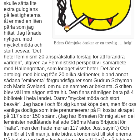
skulle sätta lite
extra guldglans
på festligheterna
åt er med en liten
pärla som jag
hittat. Jag lånade
nyligen, med
Eders Ödmjuke önskar er en trevlig … helg!
mycket möda och
stort besvär, ”Det
heter feminism! 20 anspråksfulla förslag för att förändra
världen”, utgiven av Feministiskt perspektiv i samarbete
med Hallongrottan, som förlaget visst heter. Det är en
antologi med bidrag från 20 olika skribenter, bland annat
sådana ”eminenta” förgrundsfigurer som Gudrun Schyman
och Maria Sveland, om nu de namnen är bekanta. Skriften
blev väl inte någon större hit. Den finns nämligen bara på 4
bibliotek i hela landet. Därav ”mycket möda och stort
besvär”. Jag hade i och för sig kunnat köpa den, men för oss
vanliga dödliga som inte prenumererar på Fi kostar skräpet
på 117 sidor 150 spänn. (Jag har förresten för mig att en del
feminister nedlåtande kallade Ströms Mansförbjudet för
”häfte”, men den hade mer än 117 sidor. Just sayin’.) Och
framför allt vill man ju inte bidra ekonomiskt till stollerierna.
Då betalar jag heller kostnaderna för ett fjärrlån på bibban.