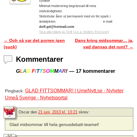
cyniker
Minimal moderering begränsad till rena
nödvändigheter.
Skitstövlar åker ut permanent med en fet spark i
ändalykten. e-mail:
dolf.gd@hotmail.com
Visa alla inlägg av Dolf (a.k.a. Anders Ericsson)
←
Och så var det porren igen
Dans kring midsommar… ja,
Inläggsnavigering
(suck)
vad dansas det runt?
→
Kommentarer
G
L
A
D
F
I
T
T
S
O
M
M
A
R
!
— 17 kommentarer
GLAD FITTSOMMAR! | UmeNytt.se - Nyheter
Pingback:
Umeå Sverige - Nyhetsportal
Oscar
den
21 juni, 2013 kl. 13:21
skrev:
Glad midsommar till hela genusdebatt-teamet!