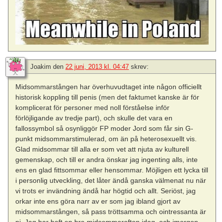
Joakim
den
22 juni, 2013 kl. 04:47
skrev:
Midsommarstången har överhuvudtaget inte någon officiellt
historisk koppling till penis (men det faktumet kanske är för
komplicerat för personer med noll förståelse inför
förlöjligande av tredje part), och skulle det vara en
fallossymbol så osynliggör FP moder Jord som får sin G-
punkt midsommarstimulerad, om än på heterosexuellt vis.
Glad midsommar till alla er som vet att njuta av kulturell
gemenskap, och till er andra önskar jag ingenting alls, inte
ens en glad fittsommar eller hensommar. Möjligen ett lycka till
i personlig utveckling, det låter ändå ganska välmenat nu när
vi trots er invändning ändå har högtid och allt. Seriöst, jag
orkar inte ens göra narr av er som jag ibland gjort av
midsommarstången, så pass tröttsamma och ointressanta är
ni. Jag har haft en bra midsommarafton idag, och imorgon