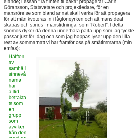
elände; i essän ”Ta flinten tillbaka” propagerar Carin
Göransson, Statsvetare och projektledare, för en
mansrörelse som bland annat skall verka för att propagera
för att män kvoteras in i låglöneyrken och att mansideal
skapas och sprids i manstidningar som ”Robert”. I detta
snömos dyker då denna underbara pärla upp som jag tyckte
passar just för idag och som jag hoppas lyser upp den lilla
rest av sommarnatt vi har framför oss på småtimmarna (min
emfas):
Hälften
av
samhäll
sinnevå
narna
har
alltid
betrakta
ts som
en
grupp
som
avviker
från den