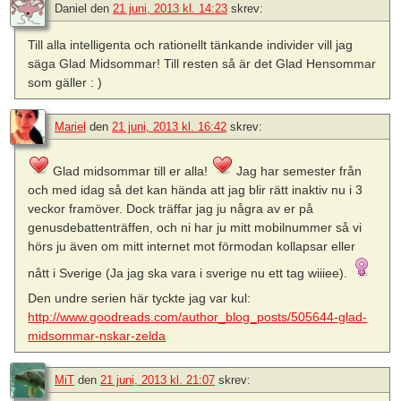
Daniel
den
21 juni, 2013 kl. 14:23
skrev:
Till alla intelligenta och rationellt tänkande individer vill jag
säga Glad Midsommar! Till resten så är det Glad Hensommar
som gäller : )
Mariel
den
21 juni, 2013 kl. 16:42
skrev:
Glad midsommar till er alla!
Jag har semester från
och med idag så det kan hända att jag blir rätt inaktiv nu i 3
veckor framöver. Dock träffar jag ju några av er på
genusdebattenträffen, och ni har ju mitt mobilnummer så vi
hörs ju även om mitt internet mot förmodan kollapsar eller
nått i Sverige (Ja jag ska vara i sverige nu ett tag wiiiee).
Den undre serien här tyckte jag var kul:
http://www.goodreads.com/author_blog_posts/505644-glad-
midsommar-nskar-zelda
MiT
den
21 juni, 2013 kl. 21:07
skrev: