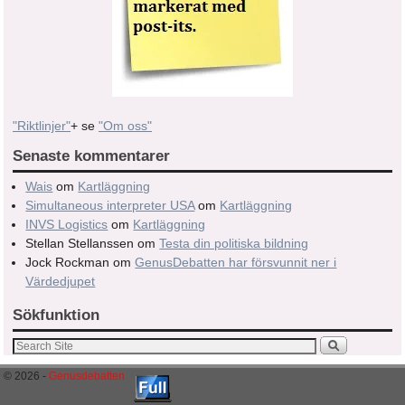
"Riktlinjer"
+ se
"Om oss"
Senaste kommentarer
Wais
om
Kartläggning
Simultaneous interpreter USA
om
Kartläggning
INVS Logistics
om
Kartläggning
Stellan Stellanssen
om
Testa din politiska bildning
Jock Rockman
om
GenusDebatten har försvunnit ner i
Värdedjupet
Sökfunktion
© 2026 -
Genusdebatten