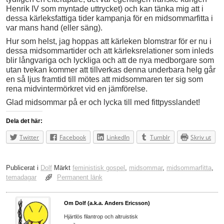
Henrik IV som myntade uttrycket) och kan tänka mig att i
dessa kärleksfattiga tider kampanja för en midsommarfitta i
var mans hand (eller säng).
Hur som helst, jag hoppas att kärleken blomstrar för er nu i
dessa midsommartider och att kärleksrelationer som inleds
blir långvariga och lyckliga och att de nya medborgare som
utan tvekan kommer att tillverkas denna underbara helg går
en så ljus framtid till mötes att midsommaren ter sig som
rena midvintermörkret vid en jämförelse.
Glad midsommar på er och lycka till med fittpysslandet!
Dela det här:
Twitter
Facebook
LinkedIn
Tumblr
Skriv ut
Publicerat i
Dolf
Märkt
feministisk gospel
,
midsommar
,
midsommarfitta
,
temadagar
Permanent länk
Om Dolf (a.k.a. Anders Ericsson)
Hjärtlös filantrop och altruistisk