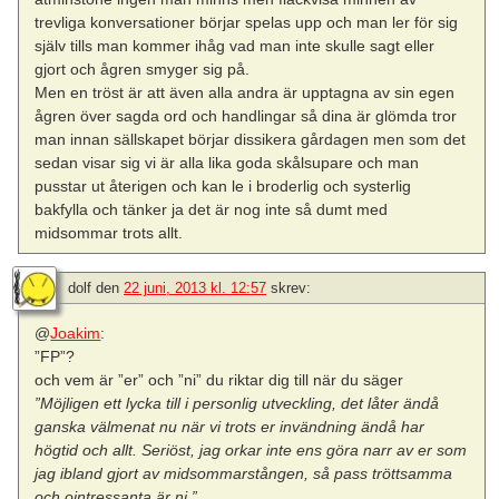
trevliga konversationer börjar spelas upp och man ler för sig
själv tills man kommer ihåg vad man inte skulle sagt eller
gjort och ågren smyger sig på.
Men en tröst är att även alla andra är upptagna av sin egen
ågren över sagda ord och handlingar så dina är glömda tror
man innan sällskapet börjar dissikera gårdagen men som det
sedan visar sig vi är alla lika goda skålsupare och man
pusstar ut återigen och kan le i broderlig och systerlig
bakfylla och tänker ja det är nog inte så dumt med
midsommar trots allt.
dolf
den
22 juni, 2013 kl. 12:57
skrev:
@
Joakim
:
”FP”?
och vem är ”er” och ”ni” du riktar dig till när du säger
”Möjligen ett lycka till i personlig utveckling, det låter ändå
ganska välmenat nu när vi trots er invändning ändå har
högtid och allt. Seriöst, jag orkar inte ens göra narr av er som
jag ibland gjort av midsommarstången, så pass tröttsamma
och ointressanta är ni.”