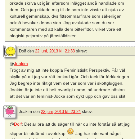
orkade skriva ut igår, eftersom inlägget ändå handlade om
dem. Och jag riktade mig till de som inte visste att njuta av
kulturell gemenskap, dvs fittsommarfirare som säkerligen
också bevakar denna sida. Jag avslutade som du ser
kommentaren med att kalla dem bitterfittor, vilket vore ett
ologiskt pejorativ på jämställdister.
Dolf
den
22 juni, 2013 kl. 21:33
skrev:
@
Joakim
:
Trögt av mig att inte koppla Feministiskt Perspektiv. Får väl
skylla på att jag var rätt tankad igår. Och tack för förklaringen.
Jag begrep inte riktigt vem det var som var i skottgluggen.
Joakim är ju inte ett helt ovanligt namn, så undrade nästan
att det var en feminist-Jocke som dykt upp och gav oss skit.
Joakim
den
22 juni, 2013 kl. 23:24
skrev:
@
Dolf
: Det är bra att du säger till när du inte förstår så att jag
slipper bli utdömd i ovetskap
Jag har inte varit något