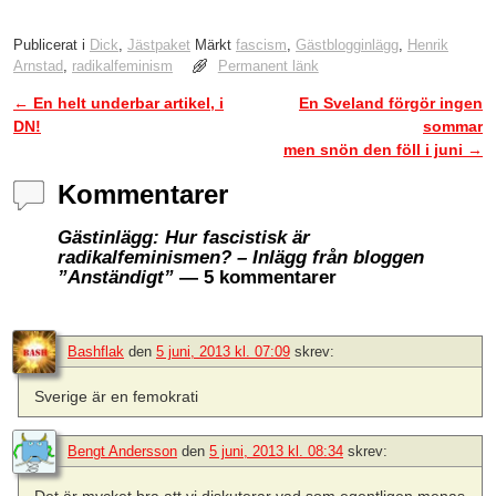
Publicerat i
Dick
,
Jästpaket
Märkt
fascism
,
Gästblogginlägg
,
Henrik
Arnstad
,
radikalfeminism
Permanent länk
←
En helt underbar artikel, i
En Sveland förgör ingen
Inläggsnavigering
DN!
sommar
men snön den föll i juni
→
Kommentarer
Gästinlägg: Hur fascistisk är
radikalfeminismen? – Inlägg från bloggen
”Anständigt”
— 5 kommentarer
Bashflak
den
5 juni, 2013 kl. 07:09
skrev:
Sverige är en femokrati
Bengt Andersson
den
5 juni, 2013 kl. 08:34
skrev: