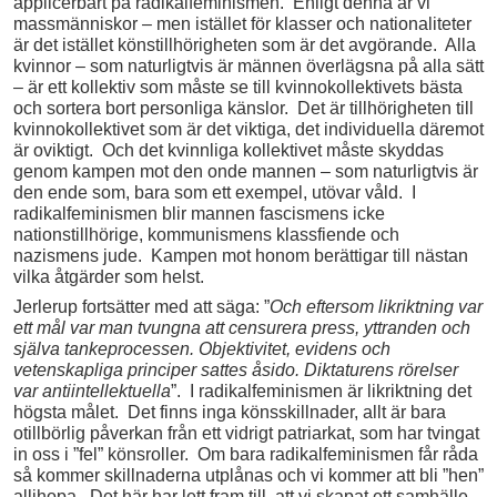
applicerbart på radikalfeminismen. Enligt denna är vi
massmänniskor – men istället för klasser och nationaliteter
är det istället könstillhörigheten som är det avgörande. Alla
kvinnor – som naturligtvis är männen överlägsna på alla sätt
– är ett kollektiv som måste se till kvinnokollektivets bästa
och sortera bort personliga känslor. Det är tillhörigheten till
kvinnokollektivet som är det viktiga, det individuella däremot
är oviktigt. Och det kvinnliga kollektivet måste skyddas
genom kampen mot den onde mannen – som naturligtvis är
den ende som, bara som ett exempel, utövar våld. I
radikalfeminismen blir mannen fascismens icke
nationstillhörige, kommunismens klassfiende och
nazismens jude. Kampen mot honom berättigar till nästan
vilka åtgärder som helst.
Jerlerup fortsätter med att säga: ”
Och eftersom likriktning var
ett mål var man tvungna att censurera press, yttranden och
själva tankeprocessen. Objektivitet, evidens och
vetenskapliga principer sattes åsido. Diktaturens rörelser
var antiintellektuella
”. I radikalfeminismen är likriktning det
högsta målet. Det finns inga könsskillnader, allt är bara
otillbörlig påverkan från ett vidrigt patriarkat, som har tvingat
in oss i ”fel” könsroller. Om bara radikalfeminismen får råda
så kommer skillnaderna utplånas och vi kommer att bli ”hen”
allihopa. Det här har lett fram till, att vi skapat ett samhälle