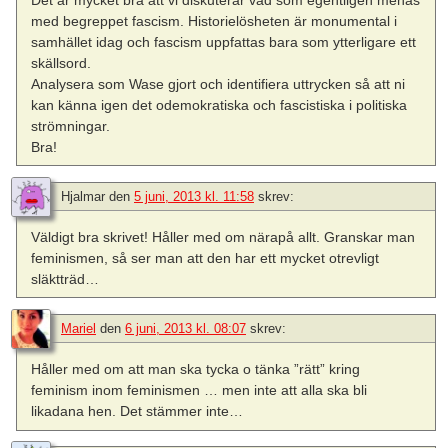
Det är mycket bra att vi diskuterar vad som egentligen menas
med begreppet fascism. Historielösheten är monumental i
samhället idag och fascism uppfattas bara som ytterligare ett
skällsord.
Analysera som Wase gjort och identifiera uttrycken så att ni
kan känna igen det odemokratiska och fascistiska i politiska
strömningar.
Bra!
Hjalmar
den
5 juni, 2013 kl. 11:58
skrev:
Väldigt bra skrivet! Håller med om närapå allt. Granskar man
feminismen, så ser man att den har ett mycket otrevligt
släktträd…
Mariel
den
6 juni, 2013 kl. 08:07
skrev:
Håller med om att man ska tycka o tänka ”rätt” kring
feminism inom feminismen … men inte att alla ska bli
likadana hen. Det stämmer inte…