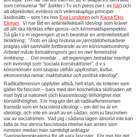
som censurerar ”fel” åsikter i Tv och press (se t ex
här
) och
att objektivitet, evidens och vetenskapliga principer
åsidosätts – som t ex hos
Eva Lundgren
och
Kajsa Ekis
Ekman
. Vi har fått en antiintellektuell ideologi som kräver
att allt ska likriktas efter genus- och könsmaktsperspektiv.
Så går t o m regeringen ut och beordrar en antiintellektuell
likriktning: ”
Trots en lång historia av jämställdhetsarbete
präglas vårt samhälle fortfarande av en könsmaktsordning.
Arbetet måste fortsättningsvis ges en mer feministisk
inriktning… Det innebär… att regeringen betraktar manligt
och kvinnligt som ”sociala konstruktioner”, d v s
könsmönster som skapas utifrån uppfostran, kultur,
ekonomiska ramar, maktstruktur och politisk ideologi
”.
Radikalfeminism uppfyller alltså, helt klart, de kriterier som
gäller för fascism – bara med den kosmetiska skillnaden att
man bytt ut nationell (och klassmässig) tillhörighet mot
könstillhörighet. För mig gör det att radikalfeminismen
framstår som en fascistoid ideologi – om det nu är en
ideologi, och inte en avart av en sådan, som ju fascismen
var av socialismen. Vad jag i sådana lägen absolut inte kan
fatta är, hur denna fascistoida rörelse kan anses som
rumsren medan man samtidigt anklagar
Sverigedemokraterna för att vara fascister. För mig blir det