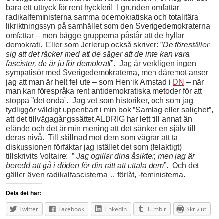
bara ett uttryck för rent hyckleri! I grunden omfattar
radikalfeministerna samma odemokratiska och totalitära
likriktningssyn på samhället som den Sverigedemokraterna
omfattar – men bägge grupperna påstår att de hyllar
demokrati. Eller som Jerlerup också skriver: ”
De föreställer
sig att det räcker med att de säger att de inte kan vara
fascister, de är ju för demokrati
”. Jag är verkligen ingen
sympatisör med Sverigedemokraterna, men däremot anser
jag att man är helt fel ute – som Henrik Arnstad i
DN
– när
man kan förespråka rent antidemokratiska metoder för att
stoppa ”det onda”. Jag vet som historiker, och som jag
tydliggör väldigt uppenbart i min bok ”Samlag eller salighet”,
att det tillvägagångssättet ALDRIG har lett till annat än
elände och det är min mening att det sänker en själv till
deras nivå. Till skillnad mot dem som vägrar att ta
diskussionen förfäktar jag istället det som (felaktigt)
tillskrivits Voltaire: ”
Jag ogillar dina åsikter, men jag är
beredd att gå i döden för din rätt att uttala dem
”. Och det
gäller även radikalfascisterna… förlåt, -feministerna.
Dela det här:
Twitter
Facebook
LinkedIn
Tumblr
Skriv ut