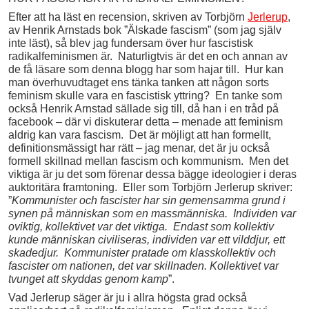
Efter att ha läst en recension, skriven av Torbjörn
Jerlerup
,
av Henrik Arnstads bok ”Älskade fascism” (som jag själv
inte läst), så blev jag fundersam över hur fascistisk
radikalfeminismen är. Naturligtvis är det en och annan av
de få läsare som denna blogg har som hajar till. Hur kan
man överhuvudtaget ens tänka tanken att någon sorts
feminism skulle vara en fascistisk yttring? En tanke som
också Henrik Arnstad sällade sig till, då han i en tråd på
facebook – där vi diskuterar detta – menade att feminism
aldrig kan vara fascism. Det är möjligt att han formellt,
definitionsmässigt har rätt – jag menar, det är ju också
formell skillnad mellan fascism och kommunism. Men det
viktiga är ju det som förenar dessa bägge ideologier i deras
auktoritära framtoning. Eller som Torbjörn Jerlerup skriver:
”
Kommunister och fascister har sin gemensamma grund i
synen på människan som en massmänniska. Individen var
oviktig, kollektivet var det viktiga. Endast som kollektiv
kunde människan civiliseras, individen var ett vilddjur, ett
skadedjur. Kommunister pratade om klasskollektiv och
fascister om nationen, det var skillnaden. Kollektivet var
tvunget att skyddas genom kamp
”.
Vad Jerlerup säger är ju i allra högsta grad också