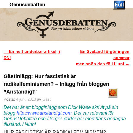
Genusdebatten
Hoppa till huvudinnehåll
Hoppa till sekundärt innehåll
←
En helt underbar artikel, i
En Sveland förgör ingen
Inläggsnavigering
DN!
sommar
men snön den föll i juni
→
Gästinlägg: Hur fascistisk är
radikalfeminismen? – Inlägg från bloggen
”Anständigt”
Postat
4 juni, 2013
av
Gäst
Det här är ett blogginlägg som Dick Wase skrivit på sin
blogg
http://www.anstandigt.com
.
Det var relevant för
GenusDebatten och återges därför här med hans benägna
tillstånd. / Ninni
HUR FASCISTISK ÄR RADIKALFEMINISMEN?