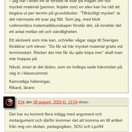
– jag har i snart tre år försökt få svar på frågan om hur
mycket material (pennor, linjaler osv) en elev kan ha rätt att
begära ut per termin på grundskolan. ”Tillräckligt mycket” är
det närmaste ett svar jag fått. Som jag, med blott
rudimentära matematikkunskaper förstår det, så innebär det
ett antal mellan ett och oändligheten.
Ett skolverk som inte kan, och/eller vågar säga till Sveriges
föräldrar och elever: ”Du får så här mycket material gratis vid
terminsstart. Räcker det inte får du själv köpa mer” skall man
inte hoppas på.
Nåväl, snart är det läslov, som en kollega sade häromdan på
väg in i klassrummet.
Kamratliga hälsningar,
Rikard, lärare
Erik
den
28 augusti, 2016 kl. 13:54
skrev:
Det har nu kommit flera inlägg med argument och
motargument och därför kommer det att komma en till artikel
från mig om skolan, pedagogiken, SOU och Lpo94