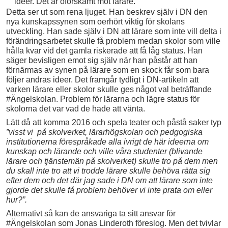
idéer. Det är oförskämt mot lärare.
Detta ser ut som rena ljuget. Han beskrev själv i DN den
nya kunskapssynen som oerhört viktig för skolans
utveckling. Han sade själv i DN att lärare som inte vill delta i
förändringsarbetet skulle få problem medan skolor som ville
hålla kvar vid det gamla riskerade att få låg status. Han
säger bevisligen emot sig själv när han påstår att han
förnärmas av synen på lärare som en skock får som bara
följer andras ideer. Det framgår tydligt i DN-artikeln att
varken lärare eller skolor skulle ges något val beträffande
#Ängelskolan. Problem för lärarna och lägre status för
skolorna det var vad de hade att vänta.
Lätt då att komma 2016 och spela teater och påstå saker typ
”visst vi på skolverket, lärarhögskolan och pedgogiska
institutionerna förespråkade alla ivrigt de här ideerna om
kunskap och lärande och ville våra studenter (blivande
lärare och tjänstemän på skolverket) skulle tro på dem men
du skall inte tro att vi trodde lärare skulle behöva rätta sig
efter dem och det där jag sade i DN om att lärare som inte
gjorde det skulle få problem behöver vi inte prata om eller
hur?”.
Alternativt så kan de ansvariga ta sitt ansvar för
#Ängelskolan som Jonas Linderoth föreslog. Men det tvivlar