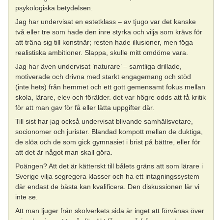
psykologiska betydelsen.
Jag har undervisat en estetklass – av tjugo var det kanske
två eller tre som hade den inre styrka och vilja som krävs för
att träna sig till konstnär; resten hade illusioner, men föga
realistiska ambitioner. Slappa, skulle mitt omdöme vara.
Jag har även undervisat ’naturare’ – samtliga drillade,
motiverade och drivna med starkt engagemang och stöd
(inte hets) från hemmet och ett gott gemensamt fokus mellan
skola, lärare, elev och förälder. det var högre odds att få kritik
för att man gav för få eller lätta uppgifter där.
Till sist har jag också undervisat blivande samhällsvetare,
socionomer och jurister. Blandad kompott mellan de duktiga,
de slöa och de som gick gymnasiet i brist på bättre, eller för
att det är något man skall göra.
Poängen? Att det är kätterskt till bålets gräns att som lärare i
Sverige vilja segregera klasser och ha ett intagningssystem
där endast de bästa kan kvalificera. Den diskussionen lär vi
inte se.
Att man ljuger från skolverkets sida är inget att förvånas över