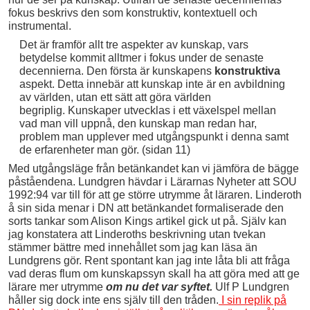
fokus beskrivs den som konstruktiv, kontextuell och
instrumental.
Det är framför allt tre aspekter av kunskap, vars
betydelse kommit alltmer i fokus under de senaste
decennierna. Den första är kunskapens
konstruktiva
aspekt. Detta innebär att kunskap inte är en avbildning
av världen, utan ett sätt att göra världen
begriplig. Kunskaper utvecklas i ett växelspel mellan
vad man vill uppnå, den kunskap man redan har,
problem man upplever med utgångspunkt i denna samt
de erfarenheter man gör. (sidan 11)
Med utgångsläge från betänkandet kan vi jämföra de bägge
påståendena. Lundgren hävdar i Lärarnas Nyheter att SOU
1992:94 var till för att ge större utrymme åt läraren. Linderoth
å sin sida menar i DN att betänkandet formaliserade den
sorts tankar som Alison Kings artikel gick ut på. Själv kan
jag konstatera att Linderoths beskrivning utan tvekan
stämmer bättre med innehållet som jag kan läsa än
Lundgrens gör. Rent spontant kan jag inte låta bli att fråga
vad deras flum om kunskapssyn skall ha att göra med att ge
lärare mer utrymme
om nu det var syftet.
Ulf P Lundgren
håller sig dock inte ens själv till den tråden.
I sin replik på