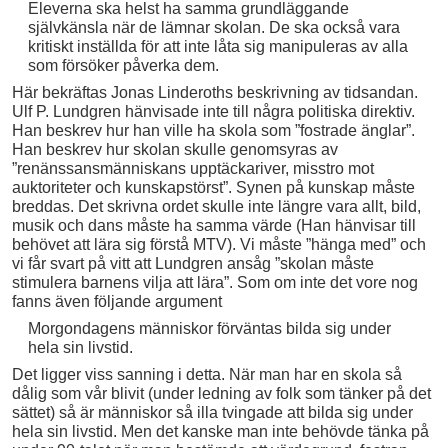
Eleverna ska helst ha samma grundläggande
självkänsla när de lämnar skolan. De ska också vara
kritiskt inställda för att inte låta sig manipuleras av alla
som försöker påverka dem.
Här bekräftas Jonas Linderoths beskrivning av tidsandan.
Ulf P. Lundgren hänvisade inte till några politiska direktiv.
Han beskrev hur han ville ha skola som ”fostrade änglar”.
Han beskrev hur skolan skulle genomsyras av
”renänssansmänniskans upptäckariver, misstro mot
auktoriteter och kunskapstörst”. Synen på kunskap måste
breddas. Det skrivna ordet skulle inte längre vara allt, bild,
musik och dans måste ha samma värde (Han hänvisar till
behövet att lära sig förstå MTV). Vi måste ”hänga med” och
vi får svart på vitt att Lundgren ansåg ”skolan måste
stimulera barnens vilja att lära”. Som om inte det vore nog
fanns även följande argument
Morgondagens människor förväntas bilda sig under
hela sin livstid.
Det ligger viss sanning i detta. När man har en skola så
dålig som vår blivit (under ledning av folk som tänker på det
sättet) så är människor så illa tvingade att bilda sig under
hela sin livstid. Men det kanske man inte behövde tänka på