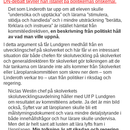
DN-debatt skyller han istället på politikernas önskemål.
Det som Linderoth tar upp om att eleven skulle
”undersöka och upptäcka” och lärarna ”stimulera,
stödja och handleda” och i mindre utsträckning ”berätta,
förklara och instruera” är istället hämtat från
kommitéedirektiven,
en beskrivning från politiskt håll
av vad man ville uppnå.
I detta argument så får Lundgren medhåll från en
utvecklingschef på skolverket och här får vi en intressant
situation där både chefen för skolutveckling på skolverket
och generaldirektören för skolverket gör tolkningen att de
här tankarna om lärande inte alls kommer från Skolverket
eller Läroplanskommittéen som skrev ner dem – som
Linderoth verkar tro – utan från politiker i riksdag och
regering.
Niclas Westin chef på skolverkets
skolutvecklingsavdelning håller med Ulf P Lundgren
om resultatet av kommittéens arbete. Ja det är min bild
också, Syftet var att läroplanen skulle bli ett
målstyrningsdokument och vara mindre detaljstyrande i
både innehållsfrågor och hur lärare skulle undervisa.
Men det är helt sant att lusten att lära lyfts fram i
läroplanen.
Min tolkning är att riksdag och regering