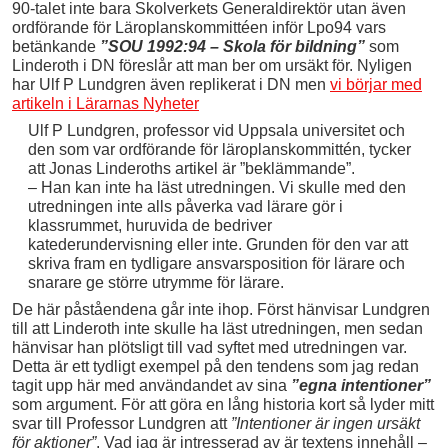
90-talet inte bara Skolverkets Generaldirektör utan även
ordförande för Läroplanskommittéen inför Lpo94 vars
betänkande
”SOU 1992:94 – Skola för bildning”
som
Linderoth i DN föreslår att man ber om ursäkt för. Nyligen
har Ulf P Lundgren även replikerat i DN men
vi börjar med
artikeln i Lärarnas Nyheter
Ulf P Lundgren, professor vid Uppsala universitet och
den som var ordförande för läroplanskommittén, tycker
att Jonas Linderoths artikel är ”beklämmande”.
– Han kan inte ha läst utredningen. Vi skulle med den
utredningen inte alls påverka vad lärare gör i
klassrummet, huruvida de bedriver
katederundervisning eller inte. Grunden för den var att
skriva fram en tydligare ansvarsposition för lärare och
snarare ge större utrymme för lärare.
De här påståendena går inte ihop. Först hänvisar Lundgren
till att Linderoth inte skulle ha läst utredningen, men sedan
hänvisar han plötsligt till vad syftet med utredningen var.
Detta är ett tydligt exempel på den tendens som jag redan
tagit upp här med användandet av sina
”egna intentioner”
som argument. För att göra en lång historia kort så lyder mitt
svar till Professor Lundgren att
”Intentioner är ingen ursäkt
för aktioner”
. Vad jag är intresserad av är textens innehåll –