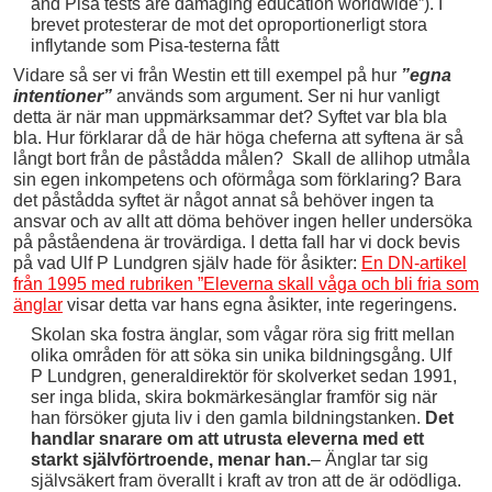
and Pisa tests are damaging education worldwide”). I
brevet protesterar de mot det oproportionerligt stora
inflytande som Pisa-testerna fått
Vidare så ser vi från Westin ett till exempel på hur
”egna
intentioner”
används som argument. Ser ni hur vanligt
detta är när man uppmärksammar det? Syftet var bla bla
bla. Hur förklarar då de här höga cheferna att syftena är så
långt bort från de påstådda målen? Skall de allihop utmåla
sin egen inkompetens och oförmåga som förklaring? Bara
det påstådda syftet är något annat så behöver ingen ta
ansvar och av allt att döma behöver ingen heller undersöka
på påståendena är trovärdiga. I detta fall har vi dock bevis
på vad Ulf P Lundgren själv hade för åsikter:
En DN-artikel
från 1995 med rubriken ”Eleverna skall våga och bli fria som
änglar
visar detta var hans egna åsikter, inte regeringens.
Skolan ska fostra änglar, som vågar röra sig fritt mellan
olika områden för att söka sin unika bildningsgång. Ulf
P Lundgren, generaldirektör för skolverket sedan 1991,
ser inga blida, skira bokmärkesänglar framför sig när
han försöker gjuta liv i den gamla bildningstanken.
Det
handlar snarare om att utrusta eleverna med ett
starkt självförtroende, menar han.
– Änglar tar sig
självsäkert fram överallt i kraft av tron att de är odödliga.