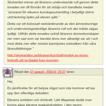
Skolverket menar att lärarens undervisande roll genom detta
tonades ner till förmån för att stödja och handleda medan
”ansvaret för elevens kunskapsutveckling i betydligt större
utsträckning lades på eleven själv.”
Detta var ett kolossalt nedvärderande av den ämneskunnige
och undervisningsskicklige lärarens roll och det måste sägas
tydligt. Utifrån detta tonades också lärarens ämneskunskaper
ner men vad som var kanske ännu mer allvarligt var att i och
med detta mer eller mindre bannlystes metodiken från våra
lärarutbildningar.”
http://skolvarlden.se/bloggar/kornhall/modigt-av-jonas-
lindroth-att-ta-bladet-fran-munnen
Rikard
den
27 augusti, 2016 kl. 20:27
skrev:
Hej.
En jämförelse för att belysa något som inte kommer att tas
upp den offentliga debatten:
Elevens ambition och drivkraft. Lätt tillspetsat skulle man
kunna säga elevens exekutivfunktion, i den neuro-