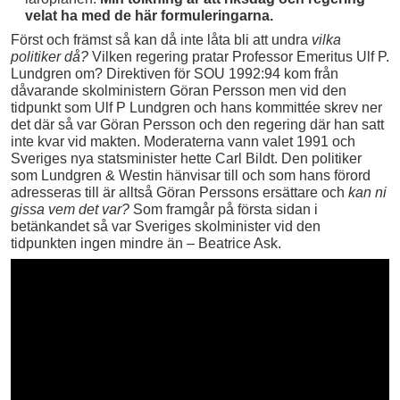
velat ha med de här formuleringarna.
Först och främst så kan då inte låta bli att undra
vilka
politiker då?
Vilken regering pratar Professor Emeritus Ulf P.
Lundgren om? Direktiven för SOU 1992:94 kom från
dåvarande skolministern Göran Persson men vid den
tidpunkt som Ulf P Lundgren och hans kommittée skrev ner
det där så var Göran Persson och den regering där han satt
inte kvar vid makten. Moderaterna vann valet 1991 och
Sveriges nya statsminister hette Carl Bildt. Den politiker
som Lundgren & Westin hänvisar till och som hans förord
adresseras till är alltså Göran Perssons ersättare och
kan ni
gissa vem det var?
Som framgår på första sidan i
betänkandet så var Sveriges skolminister vid den
tidpunkten ingen mindre än – Beatrice Ask.