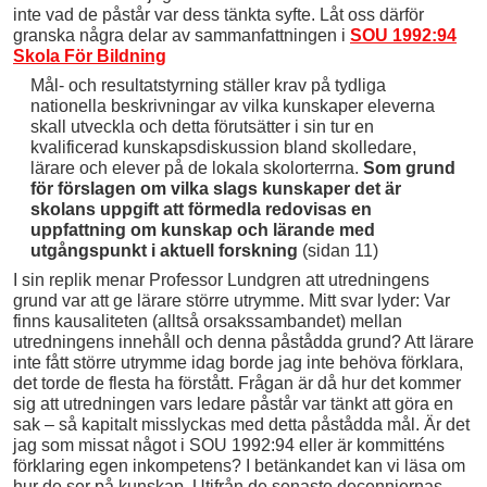
inte vad de påstår var dess tänkta syfte. Låt oss därför
granska några delar av sammanfattningen i
SOU 1992:94
Skola För Bildning
Mål- och resultatstyrning ställer krav på tydliga
nationella beskrivningar av vilka kunskaper eleverna
skall utveckla och detta förutsätter i sin tur en
kvalificerad kunskapsdiskussion bland skolledare,
lärare och elever på de lokala skolorterrna.
Som grund
för förslagen om vilka slags kunskaper det är
skolans
uppgift att förmedla redovisas en
uppfattning om kunskap och lärande med
utgångspunkt i aktuell forskning
(sidan 11)
I sin replik menar Professor Lundgren att utredningens
grund var att ge lärare större utrymme. Mitt svar lyder: Var
finns kausaliteten (alltså orsakssambandet) mellan
utredningens innehåll och denna påstådda grund? Att lärare
inte fått större utrymme idag borde jag inte behöva förklara,
det torde de flesta ha förstått. Frågan är då hur det kommer
sig att utredningen vars ledare påstår var tänkt att göra en
sak – så kapitalt misslyckas med detta påstådda mål. Är det
jag som missat något i SOU 1992:94 eller är kommitténs
förklaring egen inkompetens? I betänkandet kan vi läsa om
hur de ser på kunskap. Utifrån de senaste decenniernas