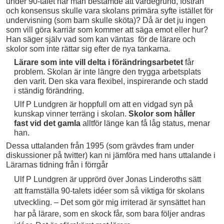
under 90-talet när man bestämde att värdegrund, fostran
och konsensus skulle vara skolans primära syfte istället för
undervisning (som barn skulle sköta)? Då är det ju ingen
som vill göra karriär som kommer att säga emot eller hur?
Han säger själv vad som kan väntas för de lärare och
skolor som inte rättar sig efter de nya tankarna.
Lärare som inte vill delta i förändringsarbetet
får
problem. Skolan är inte längre den trygga arbetsplats
den varit. Den ska vara flexibel, inspirerande och stadd
i ständig förändring.
Ulf P Lundgren är hoppfull om att en vidgad syn på
kunskap vinner terräng i skolan.
Skolor som håller
fast vid det gamla
alltför länge kan få låg status, menar
han.
Dessa uttalanden från 1995 (som grävdes fram under
diskussioner på twitter) kan ni jämföra med hans uttalande i
Lärarnas tidning från i förrgår
Ulf P Lundgren är upprörd över Jonas Linderoths sätt
att framställa 90-talets idéer som så viktiga för skolans
utveckling. – Det som gör mig irriterad är synsättet han
har på lärare, som en skock får, som bara följer andras