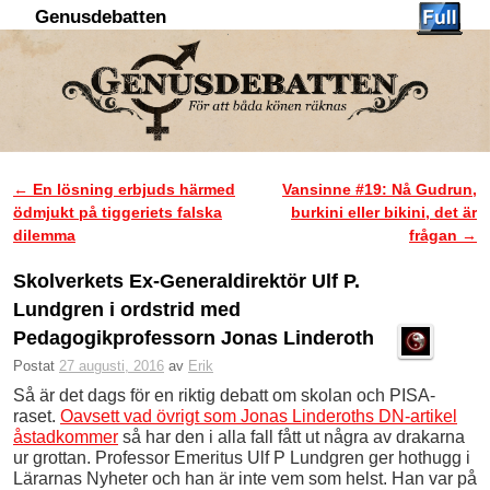
Genusdebatten
Hoppa till huvudinnehåll
Hoppa till sekundärt innehåll
←
En lösning erbjuds härmed
Vansinne #19: Nå Gudrun,
Inläggsnavigering
ödmjukt på tiggeriets falska
burkini eller bikini, det är
dilemma
frågan
→
Skolverkets Ex-Generaldirektör Ulf P.
Lundgren i ordstrid med
Pedagogikprofessorn Jonas Linderoth
Postat
27 augusti, 2016
av
Erik
Så är det dags för en riktig debatt om skolan och PISA-
raset.
Oavsett vad övrigt som Jonas Linderoths DN-artikel
åstadkommer
så har den i alla fall fått ut några av drakarna
ur grottan. Professor Emeritus Ulf P Lundgren ger hothugg i
Lärarnas Nyheter och han är inte vem som helst. Han var på