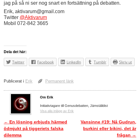
jag på så ni ser nog snart en fortsättning på debatten.
Erik, aktivarum@gmail.com
Twitter
@Aktivarum
Mobil 072-842 3665
Dela det här:
Twitter
Facebook
LinkedIn
Tumblr
Skriv ut
Publicerat i
Erik
Permanent länk
Om Erik
Initiativtagare till Genusdebatten, Jämställdist
Visa alla inlägg av Erik
←
En lösning erbjuds härmed
Vansinne #19: Nå Gudrun,
Inläggsnavigering
ödmjukt på tiggeriets falska
burkini eller bikini, det är
dilemma
frågan
→