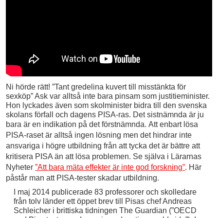
Ni hörde rätt! ”Tant gredelina kuvert till misstänkta för
sexköp” Ask var alltså inte bara pinsam som justitieminister.
Hon lyckades även som skolminister bidra till den svenska
skolans förfall och dagens PISA-ras. Det sistnämnda är ju
bara är en indikation på det förstnämnda.
Att enbart lösa
PISA-raset är alltså ingen lösning men det hindrar inte
ansvariga i högre utbildning från att tycka det är bättre att
kritisera PISA än att lösa problemen. Se själva i Lärarnas
Nyheter
”Att bara mäta effekter är inte god forskning”
. Här
påstår man att PISA-tester skadar utbildning.
I maj 2014 publicerade 83 professorer och skolledare
från tolv länder ett öppet brev till Pisas chef Andreas
Schleicher i brittiska tidningen
The Guardian
(”
OECD