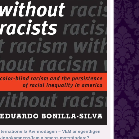
nternationella Kvinnodagen – VEM är egentligen
vinnokampens/feminismens motståndare?