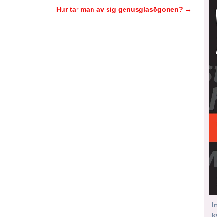
Hur tar man av sig genusglasögonen?
→
I
k