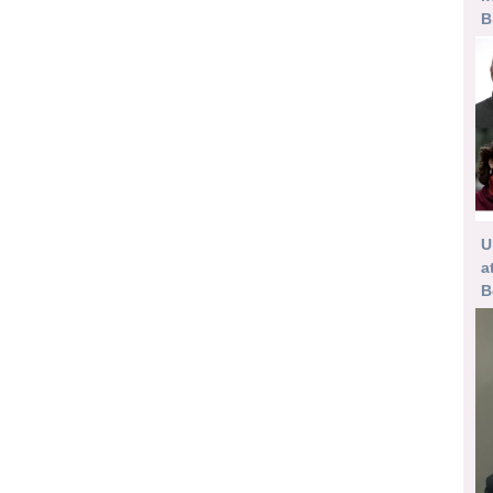
B
U
a
B