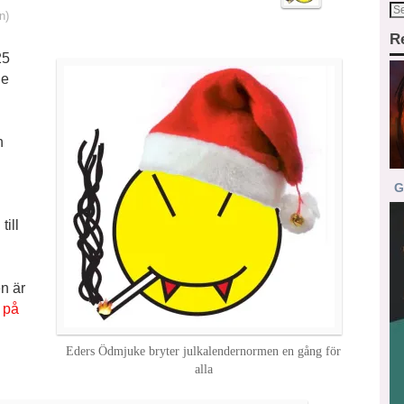
n)
R
25
de
n
G
ill
n är
 på
Eders Ödmjuke bryter julkalendernormen en gång för
alla