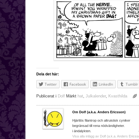
Dela det här:
Twitter
Facebook
LinkedIn
Tumblr
Publicerat i
Dolf
Märkt
hat
,
Julkalender
,
Kvasthilda
Om Dolf (a.k.a. Anders Ericsson)
Hjärtlös filantrop och a
begränsad till rena nödvändighe
i ändalykten. e-ma
Visa alla inlägg av Dolf (a.k.a. Anders Ericss