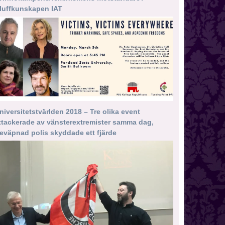
luffkunskapen IAT
niversitetstvärlden 2018 – Tre olika event
ttackerade av vänsterextremister samma dag,
eväpnad polis skyddade ett fjärde