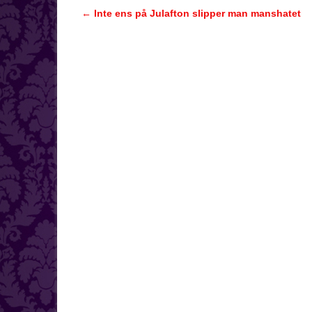
←
Inte ens på Julafton slipper man manshatet
Inläggsnavigering