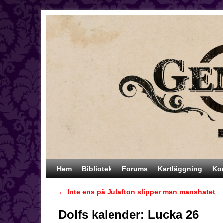
Hoppa till huvudinnehåll
Hoppa till sekundärt innehåll
Hem
Bibliotek
Forums
Kartläggning
Ko
←
Inte ens på Julafton slipper man manshatet
Inläggsnavigering
Dolfs kalender: Lucka 26