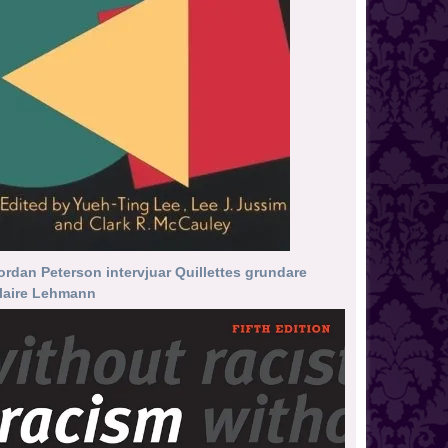
ordan Peterson intervjuar Quillettes grundare
laire Lehmann