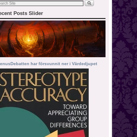
ecent Posts Slider
enusDebatten har försvunnit ner i Värdedjupet