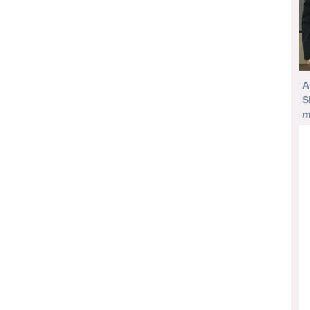
A
S
m