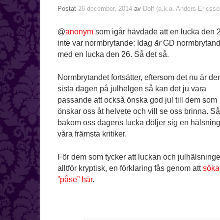
Postat
26 december, 2014
av
Dolf (a.k.a. Anders Ericsso
@
anonym
som igår hävdade att en lucka den 
inte var normbrytande: Idag
är
GD normbrytan
med en lucka den 26. Så det så.
Normbrytandet fortsätter, eftersom det nu är de
sista dagen på julhelgen så kan det ju vara
passande att också önska god jul till dem som
önskar oss åt helvete och vill se oss brinna. Så
bakom oss dagens lucka döljer sig en hälsning t
våra främsta kritiker.
För dem som tycker att luckan och julhälsninge
alltför kryptisk, en förklaring fås genom att
söka
”påse” här
.