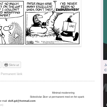
Skriv ut
J
C
Permanent länk
ltruistisk cyniker Minimal moderering
ter. Skitstövlar åker ut permanent med en fet spark
il:
dolf.gd@hotmail.com
on)