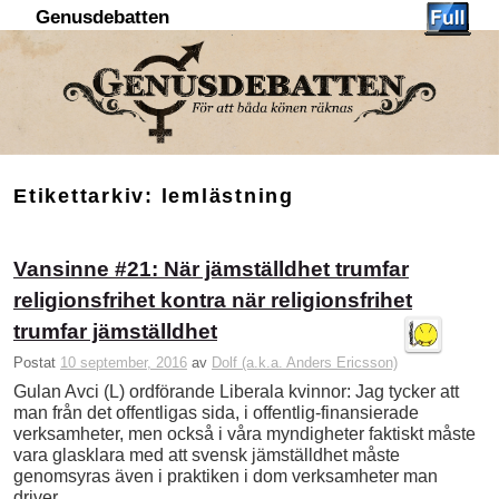
Genusdebatten
Hoppa till huvudinnehåll
Hoppa till sekundärt innehåll
Etikettarkiv:
lemlästning
Vansinne #21: När jämställdhet trumfar
religionsfrihet kontra när religionsfrihet
trumfar jämställdhet
Postat
10 september, 2016
av
Dolf (a.k.a. Anders Ericsson)
Gulan Avci (L) ordförande Liberala kvinnor: Jag tycker att
man från det offentligas sida, i offentlig-finansierade
verksamheter, men också i våra myndigheter faktiskt måste
vara glasklara med att svensk jämställdhet måste
genomsyras även i praktiken i dom verksamheter man
driver …