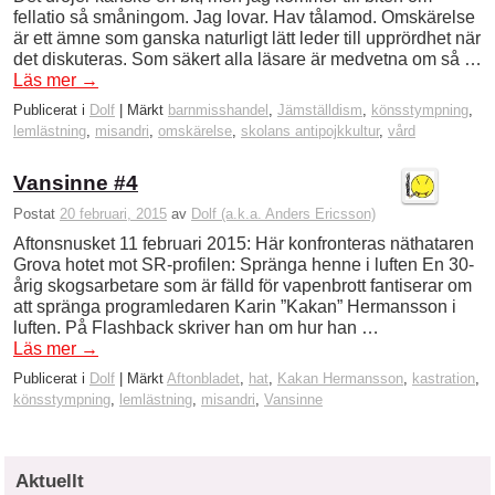
fellatio så småningom. Jag lovar. Hav tålamod. Omskärelse
är ett ämne som ganska naturligt lätt leder till upprördhet när
det diskuteras. Som säkert alla läsare är medvetna om så …
Läs mer
→
Publicerat i
Dolf
|
Märkt
barnmisshandel
,
Jämställdism
,
könsstympning
,
lemlästning
,
misandri
,
omskärelse
,
skolans antipojkkultur
,
vård
Vansinne #4
Postat
20 februari, 2015
av
Dolf (a.k.a. Anders Ericsson)
Aftonsnusket 11 februari 2015: Här konfronteras näthataren
Grova hotet mot SR-profilen: Spränga henne i luften En 30-
årig skogsarbetare som är fälld för vapenbrott fantiserar om
att spränga programledaren Karin ”Kakan” Hermansson i
luften. På Flashback skriver han om hur han …
Läs mer
→
Publicerat i
Dolf
|
Märkt
Aftonbladet
,
hat
,
Kakan Hermansson
,
kastration
,
könsstympning
,
lemlästning
,
misandri
,
Vansinne
Aktuellt