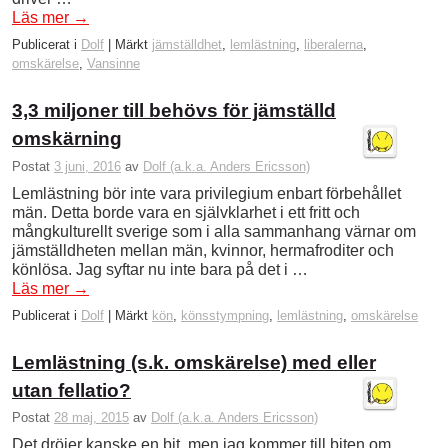
Läs mer
→
Publicerat i
Dolf
|
Märkt
jämställdhet
,
lemlästning
,
liberalerna
,
omskärelse
,
Vansinne
3,3 miljoner till behövs för jämställd
omskärning
Postat
3 juni, 2016
av
Dolf (a.k.a. Anders Ericsson)
Lemlästning bör inte vara privilegium enbart förbehållet
män. Detta borde vara en självklarhet i ett fritt och
mångkulturellt sverige som i alla sammanhang värnar om
jämställdheten mellan män, kvinnor, hermafroditer och
könlösa. Jag syftar nu inte bara på det i …
Läs mer
→
Publicerat i
Dolf
|
Märkt
kön
,
könsstympning
,
lemlästning
,
omskärelse
Lemlästning (s.k. omskärelse) med eller
utan fellatio?
Postat
28 maj, 2015
av
Dolf (a.k.a. Anders Ericsson)
Det dröjer kanske en bit, men jag kommer till biten om